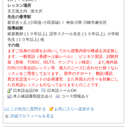
レッスン場所
京王堀之内 , 南大沢
先生の最寄駅
新百合ヶ丘 (小田急-小田原線) / 神奈川県 川崎市麻生区
指導経験
家庭教師 (１０年以上), 語学スクール先生 (１０年以上), 小学校
先生 (１０年以上) 他
その他
まずご自身の目標をお伺いしてから授業内容や構成を決定致し
ます。一般英語（基礎〜上級レベル）、ビジネス英語、試験対
策（英検、TOEIC、IELTS、ケンブリッジ検定）、また海外旅
行向けの英会話レッスン等、個人のニーズに合わせた様々なレ
ッスンをご用意しております。 留学のサポート、翻訳/通訳、
異文化交流イベントの企画運営、また外国人の方々を対象にし
た日本語レッスンも行なっておりますとのことです。
日本語会話OK
日本語メールOK
本人確認書類提出あり
コース情報あり
この先生に質問する
お気に入りへ追加する
詳細プロフィールを見る