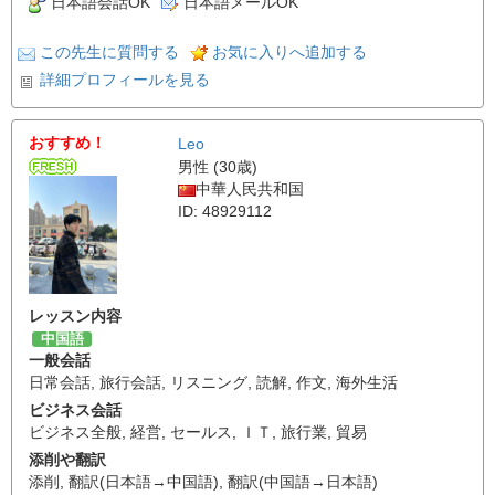
日本語会話OK
日本語メールOK
この先生に質問する
お気に入りへ追加する
詳細プロフィールを見る
おすすめ！
Leo
男性 (30歳)
中華人民共和国
ID: 48929112
レッスン内容
中国語
一般会話
日常会話
,
旅行会話
,
リスニング
,
読解
,
作文
,
海外生活
ビジネス会話
ビジネス全般
,
経営
,
セールス
,
ＩＴ
,
旅行業
,
貿易
添削や翻訳
添削
,
翻訳(日本語→中国語)
,
翻訳(中国語→日本語)