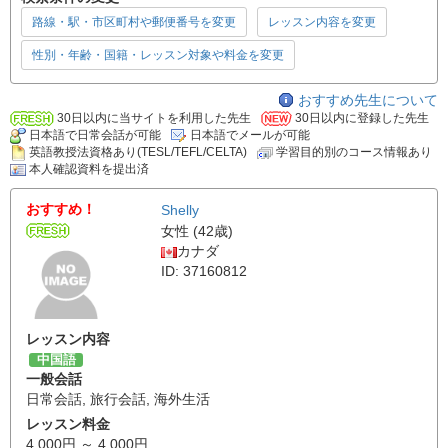
路線・駅・市区町村や郵便番号を変更
レッスン内容を変更
性別・年齢・国籍・レッスン対象や料金を変更
おすすめ先生について
30日以内に当サイトを利用した先生
30日以内に登録した先生
日本語で日常会話が可能
日本語でメールが可能
英語教授法資格あり(TESL/TEFL/CELTA)
学習目的別のコース情報あり
本人確認資料を提出済
おすすめ！
Shelly
女性 (42歳)
カナダ
ID: 37160812
レッスン内容
中国語
一般会話
日常会話
,
旅行会話
,
海外生活
レッスン料金
4,000円 ～ 4,000円