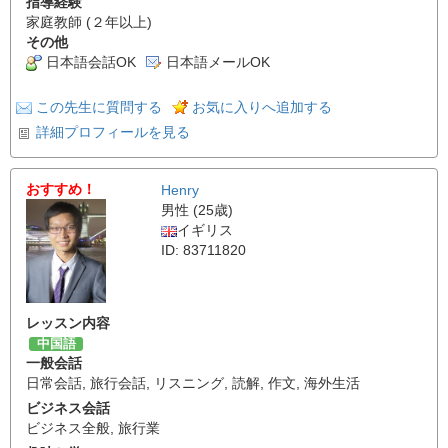
指導経験
家庭教師 (２年以上)
その他
日本語会話OK
日本語メールOK
この先生に質問する
お気に入りへ追加する
詳細プロフィールを見る
おすすめ！
Henry
男性 (25歳)
イギリス
ID: 83711820
レッスン内容
中国語
一般会話
日常会話
,
旅行会話
,
リスニング
,
読解
,
作文
,
海外生活
ビジネス会話
ビジネス全般
,
旅行業