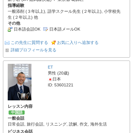
指導経験
一般添削 (３年以上), 語学スクール先生 (２年以上), 小学校先
生 (２年以上) 他
その他
日本語会話OK
日本語メールOK
この先生に質問する
お気に入りへ追加する
詳細プロフィールを見る
ET
男性 (20歳)
日本
ID: 53601221
レッスン内容
中国語
一般会話
日常会話
,
旅行会話
,
リスニング
,
読解
,
作文
,
海外生活
ビジネス会話