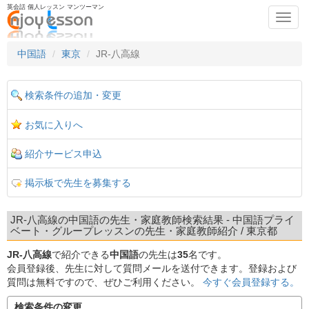
英会話 個人レッスン マンツーマン
Toggl
navig
中国語
東京
JR-八高線
検索条件の追加・変更
お気に入りへ
紹介サービス申込
掲示板で先生を募集する
JR-八高線の中国語の先生・家庭教師検索結果 - 中国語プライ
ベート・グループレッスンの先生・家庭教師紹介 / 東京都
JR-八高線
で紹介できる
中国語
の先生は
35
名です。
会員登録後、先生に対して質問メールを送付できます。登録および
質問は無料ですので、ぜひご利用ください。
今すぐ会員登録する。
検索条件の変更