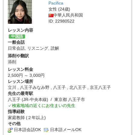
Pacifica
女性 (24歳)
中華人民共和国
ID: 22980522
レッスン内容
中国語
一般会話
日常会話
,
リスニング
,
読解
添削や翻訳
添削
レッスン料金
2,500円 ～ 3,000円
レッスン場所
立川 , 八王子みなみ野 , 八王子 , 北八王子 , 京王八王子
先生の最寄駅
八王子 (JR-中央本線) / 東京都 八王子市
✓検索地域の近くにお住まいの先生
指導経験
家庭教師 (２年以上)
その他
日本語会話OK
日本語メールOK