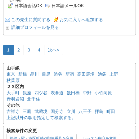
日本語会話OK
日本語メールOK
この先生に質問する
お気に入りへ追加する
詳細プロフィールを見る
1
2
3
4
次へ>
山手線
東京
新橋
品川
目黒
渋谷
新宿
高田馬場
池袋
上野
秋葉原
２３区内
大手町
銀座
四ツ谷
表参道
飯田橋
中野
小竹向原
赤羽岩淵
北千住
その他
吉祥寺
三鷹
武蔵境
国分寺
立川
八王子
拝島
町田
上記以外の駅を指定して検索する。
検索条件の変更
路線・駅・市区町村や郵便番号を変更
レッスン内容を変更