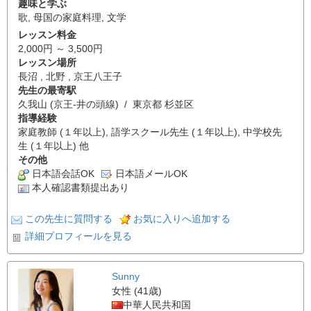
趣味と学ぶ
歌
,
母国の家庭料理
,
文学
レッスン料金
2,000円 ～ 3,500円
レッスン場所
長沼 , 北野 , 京王八王子
先生の最寄駅
久我山 (京王-井の頭線) / 東京都 杉並区
指導経験
家庭教師 (１年以上), 語学スクール先生 (１年以上), 中学校先
生 (１年以上) 他
その他
日本語会話OK
日本語メールOK
本人確認書類提出あり
この先生に質問する
お気に入りへ追加する
詳細プロフィールを見る
Sunny
女性 (41歳)
中華人民共和国