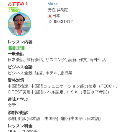
おすすめ！
Masa
男性 (45歳)
日本
ID: 95431412
レッスン内容
中国語
一般会話
日常会話
,
旅行会話
,
リスニング
,
読解
,
作文
,
海外生活
ビジネス会話
ビジネス全般
,
経営
,
ホテル
,
旅行業
資格対策
中国語検定
,
中国語コミュニケーション能力検定（TECC）
,
C.TEST実用中国語レベル認定
,
ＨＳＫ（漢語水平考試）
趣味と学ぶ
文学
添削や翻訳
添削
,
翻訳(日本語→中国語)
,
翻訳(中国語→日本語)
レッスン料金
15円 ～ 3,000円