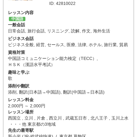
ID: 42810022
レッスン内容
中国語
一般会話
日常会話
,
旅行会話
,
リスニング
,
読解
,
作文
,
海外生活
ビジネス会話
ビジネス全般
,
経営
,
セールス
,
医療
,
法律
,
ホテル
,
旅行業
,
貿易
資格対策
中国語コミュニケーション能力検定（TECC）
,
ＨＳＫ（漢語水平考試）
趣味と学ぶ
歌
添削や翻訳
添削
,
翻訳(日本語→中国語)
,
翻訳(中国語→日本語)
レッスン料金
2,000円 ～ 2,000円
レッスン場所
西国立 , 立川 , 片倉 , 西立川 , 武蔵五日市 , 北八王子 , 玉川上水
・・・他 東京都の3地域
先生の最寄駅
新小岩 (JR-総武線快速) / 東京都 葛飾区