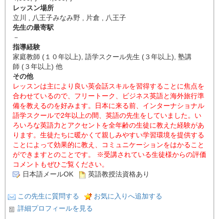
レッスン場所
立川 , 八王子みなみ野 , 片倉 , 八王子
先生の最寄駅
－
指導経験
家庭教師 (１０年以上), 語学スクール先生 (３年以上), 塾講
師 (３年以上) 他
その他
レッスンは主により良い英会話スキルを習得することに焦点を
合わせているので、フリートーク、ビジネス英語と海外旅行準
備を教えるのを好みます。日本に来る前、インターナショナル
語学スクールで2年以上の間、英語の先生をしていました。い
ろいろな英語力とアクセントを全年齢の生徒に教えた経験があ
ります。生徒たちに暖かくて親しみやすい学習環境を提供する
ことによって効果的に教え、コミュニケーションをはかること
ができますとのことです。 ※受講されている生徒様からの評価
コメントもぜひご覧ください。
日本語メールOK
英語教授法資格あり
この先生に質問する
お気に入りへ追加する
詳細プロフィールを見る