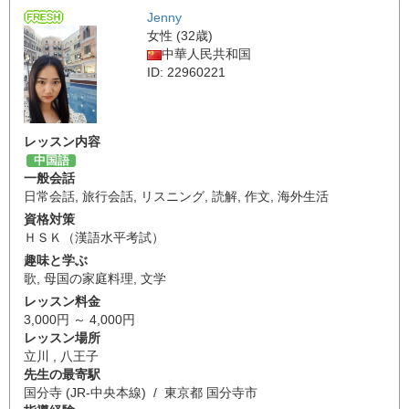
Jenny
女性 (32歳)
中華人民共和国
ID: 22960221
レッスン内容
中国語
一般会話
日常会話
,
旅行会話
,
リスニング
,
読解
,
作文
,
海外生活
資格対策
ＨＳＫ（漢語水平考試）
趣味と学ぶ
歌
,
母国の家庭料理
,
文学
レッスン料金
3,000円 ～ 4,000円
レッスン場所
立川 , 八王子
先生の最寄駅
国分寺 (JR-中央本線) / 東京都 国分寺市