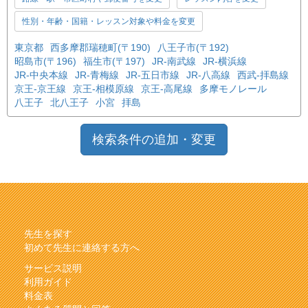
性別・年齢・国籍・レッスン対象や料金を変更
東京都
西多摩郡瑞穂町(〒190)
八王子市(〒192)
昭島市(〒196)
福生市(〒197)
JR-南武線
JR-横浜線
JR-中央本線
JR-青梅線
JR-五日市線
JR-八高線
西武-拝島線
京王-京王線
京王-相模原線
京王-高尾線
多摩モノレール
八王子
北八王子
小宮
拝島
検索条件の追加・変更
先生を探す
初めて先生に連絡する方へ
サービス説明
利用ガイド
料金表