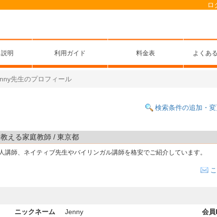
ロ
ス説明
利用ガイド
料金表
よくあ
enny先生のプロフィール
検索条件の追加・変
語を教える家庭教師 / 東京都
国人講師、ネイティブ先生やバイリンガル講師を格安でご紹介しています。
こ
ニックネーム
Jenny
会員