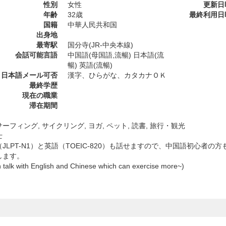
性別
女性
更新日
年齢
32歳
最終利用日
国籍
中華人民共和国
出身地
最寄駅
国分寺(JR-中央本線)
会話可能言語
中国語(母国語,流暢) 日本語(流
暢) 英語(流暢)
日本語メール可否
漢字、ひらがな、カタカナＯＫ
最終学歴
現在の職業
滞在期間
ーフィング, サイクリング, ヨガ, ペット, 読書, 旅行・観光
士
JLPT-N1）と英語（TOEIC-820）も話せますので、中国語初心者
します。
 talk with English and Chinese which can exercise more~)