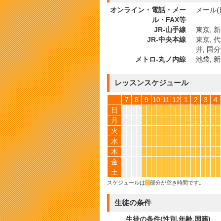
オンライン・電話・メー
メール(
ル・FAX等
JR-山手線
東京, 新
JR-中央本線
東京, 代
井, 国分
メトロ-丸ノ内線
池袋, 
レッスンスケジュール
7
8
9
10
11
12
1
2
3
4
日
*
*
*
*
*
*
*
*
*
*
*
*
*
*
*
*
月
*
*
*
*
*
*
*
*
*
*
*
*
*
*
*
*
火
*
*
*
*
*
*
*
*
*
*
*
*
*
*
*
*
水
*
*
*
*
*
*
*
*
*
*
*
*
*
*
*
*
木
*
*
*
*
*
*
*
*
*
*
*
*
*
*
*
*
金
*
*
*
*
*
*
*
*
*
*
*
*
*
*
*
*
土
*
*
*
*
*
*
*
*
*
*
*
*
*
*
*
*
スケジュールは
*
部分が空き時間です。
生徒の条件
生徒の条件(性別,年齢,国籍)