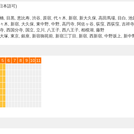
日本語可)
橋, 目黒, 恵比寿, 渋谷, 原宿, 代々木, 新宿, 新大久保, 高田馬場, 目白, 池
々木, 新宿, 大久保, 東中野, 中野, 高円寺, 阿佐ヶ谷, 荻窪, 西荻窪, 吉祥
寺, 西国分寺, 国立, 立川, 八王子, 西八王子, 相模湖, 藤野
新大塚, 東京, 銀座, 新宿御苑前, 新宿三丁目, 新宿, 西新宿, 中野坂上, 新中
5
6
7
8
9
10
11
*
*
*
*
*
*
*
*
*
*
*
*
*
*