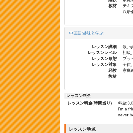
教材
テキ
汉语会
中国語:趣味と学ぶ
レッスン詳細
歌, 
レッスンレベル
初級,
レッスン形態
プラ
レッスン対象
子供,
経験
家庭
教材
レッスン料金
レッスン料金(時間当り)
料金:3,0
I’m a f
never b
レッスン地域