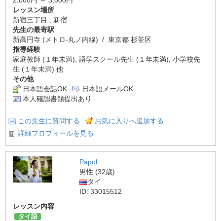
レッスン場所
新宿三丁目 , 新宿
先生の最寄駅
新高円寺 (メトロ-丸ノ内線) / 東京都 杉並区
指導経験
家庭教師 (１年未満), 語学スクール先生 (１年未満), 小学校先
生 (１年未満) 他
その他
日本語会話OK
日本語メールOK
本人確認書類提出あり
この先生に質問する
お気に入りへ追加する
詳細プロフィールを見る
Papol
男性 (32歳)
タイ
ID: 33015512
レッスン内容
タイ語