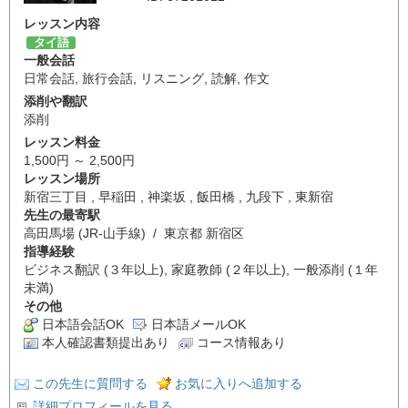
レッスン内容
タイ語
一般会話
日常会話
,
旅行会話
,
リスニング
,
読解
,
作文
添削や翻訳
添削
レッスン料金
1,500円 ～ 2,500円
レッスン場所
新宿三丁目 , 早稲田 , 神楽坂 , 飯田橋 , 九段下 , 東新宿
先生の最寄駅
高田馬場 (JR-山手線) / 東京都 新宿区
指導経験
ビジネス翻訳 (３年以上), 家庭教師 (２年以上), 一般添削 (１年
未満)
その他
日本語会話OK
日本語メールOK
本人確認書類提出あり
コース情報あり
この先生に質問する
お気に入りへ追加する
詳細プロフィールを見る