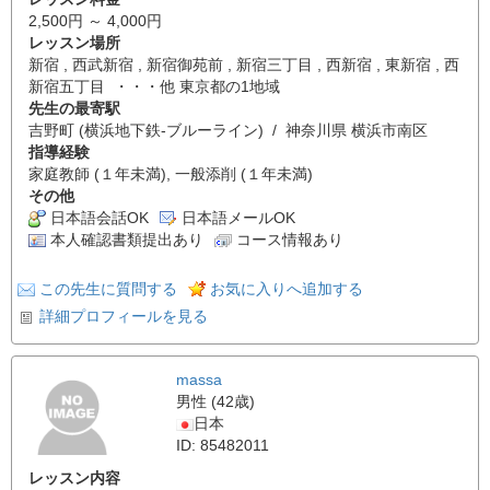
2,500円 ～ 4,000円
レッスン場所
新宿 , 西武新宿 , 新宿御苑前 , 新宿三丁目 , 西新宿 , 東新宿 , 西
新宿五丁目 ・・・他 東京都の1地域
先生の最寄駅
吉野町 (横浜地下鉄-ブルーライン) / 神奈川県 横浜市南区
指導経験
家庭教師 (１年未満), 一般添削 (１年未満)
その他
日本語会話OK
日本語メールOK
本人確認書類提出あり
コース情報あり
この先生に質問する
お気に入りへ追加する
詳細プロフィールを見る
massa
男性 (42歳)
日本
ID: 85482011
レッスン内容