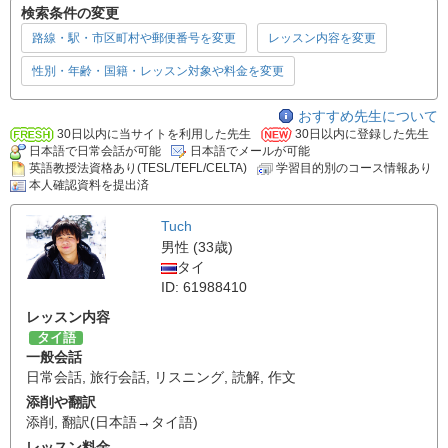
検索条件の変更
路線・駅・市区町村や郵便番号を変更
レッスン内容を変更
性別・年齢・国籍・レッスン対象や料金を変更
おすすめ先生について
30日以内に当サイトを利用した先生
30日以内に登録した先生
日本語で日常会話が可能
日本語でメールが可能
英語教授法資格あり(TESL/TEFL/CELTA)
学習目的別のコース情報あり
本人確認資料を提出済
Tuch
男性 (33歳)
タイ
ID: 61988410
レッスン内容
タイ語
一般会話
日常会話
,
旅行会話
,
リスニング
,
読解
,
作文
添削や翻訳
添削
,
翻訳(日本語→タイ語)
レッスン料金