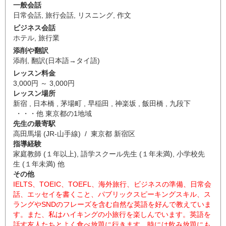
一般会話
日常会話
,
旅行会話
,
リスニング
,
作文
ビジネス会話
ホテル
,
旅行業
添削や翻訳
添削
,
翻訳(日本語→タイ語)
レッスン料金
3,000円 ～ 3,000円
レッスン場所
新宿 , 日本橋 , 茅場町 , 早稲田 , 神楽坂 , 飯田橋 , 九段下
・・・他 東京都の1地域
先生の最寄駅
高田馬場 (JR-山手線) / 東京都 新宿区
指導経験
家庭教師 (１年以上), 語学スクール先生 (１年未満), 小学校先
生 (１年未満) 他
その他
IELTS、TOEIC、TOEFL、海外旅行、ビジネスの準備、日常会
話、エッセイを書くこと、パブリックスピーキングスキル、ス
ラングやSNDのフレーズを含む自然な英語を好んで教えていま
す。また、私はハイキングの小旅行を楽しんでいます。英語を
話す友人たちとよく食べ放題に行きます。時には飲み放題にも