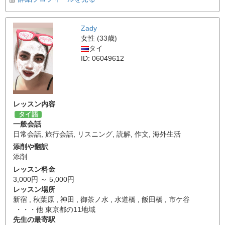
Zady
女性 (33歳)
タイ
ID: 06049612
レッスン内容
タイ語
一般会話
日常会話
,
旅行会話
,
リスニング
,
読解
,
作文
,
海外生活
添削や翻訳
添削
レッスン料金
3,000円 ～ 5,000円
レッスン場所
新宿 , 秋葉原 , 神田 , 御茶ノ水 , 水道橋 , 飯田橋 , 市ケ谷
・・・他 東京都の11地域
先生の最寄駅