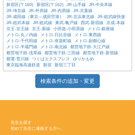
新宿区(〒160)
新宿区(〒162)
JR-山手線
JR-中央本線
JR-埼京線
JR-外房線
JR-内房線
JR-京葉線
JR-成田線（東京～成田空港）
JR-京浜東北線
JR-総武線快速
JR-総武本線
JR-総武線
東武-亀戸線
西武-新宿線
京成-本線
京王-京王線
京王-新線
小田急-小田原線
メトロ-銀座線
メトロ-丸ノ内線
メトロ-日比谷線
メトロ-東西線
メトロ-千代田線
メトロ-有楽町線
メトロ-副都心線
メトロ-半蔵門線
メトロ-南北線
都営地下鉄-大江戸線
都営地下鉄-浅草線
都営地下鉄-三田線
都営地下鉄-新宿線
都電-荒川線
つくばエクスプレス
ゆりかもめ
東京臨海高速鉄道
新宿
新宿三丁目
検索条件の追加・変更
先生を探す
初めて先生に連絡する方へ