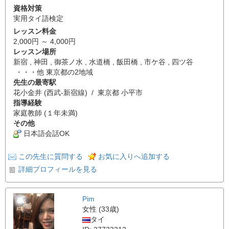
資格対策
実用タイ語検定
レッスン料金
2,000円 ～ 4,000円
レッスン場所
新宿 , 神田 , 御茶ノ水 , 水道橋 , 飯田橋 , 市ケ谷 , 四ツ谷
・・・他 東京都の2地域
先生の最寄駅
花小金井 (西武-新宿線) / 東京都 小平市
指導経験
家庭教師 (１年未満)
その他
日本語会話OK
この先生に質問する
お気に入りへ追加する
詳細プロフィールを見る
Pim
女性 (33歳)
タイ