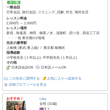
タイ語
一般会話
日常会話
,
旅行会話
,
リスニング
,
読解
,
作文
,
海外生活
レッスン料金
2,000円 ～ 2,000円
レッスン場所
新宿 , 秋葉原 , 神田 , 御茶ノ水 , 淡路町 , 四ツ谷 , 四谷三丁目
・・・他 東京都の2地域
先生の最寄駅
上板橋 (東武-東上線) / 東京都 板橋区
指導経験
小学校先生 (１年以上), 中学校先生 (１年以上)
その他
日本語会話OK
日本語メールOK
この先生に質問する
お気に入りへ追加する
詳細プロフィールを見る
おすすめ！
Litta
女性 (32歳)
タイ