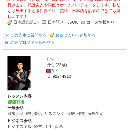
行きます。私は友人や同僚とホームパーティーをします。私た
ちは外出するときにタイ語、英語、日本語を話すのでとても楽
しいです！
日本語会話OK
日本語メールOK
コース情報あり
この先生に質問する
お気に入りへ追加する
詳細プロフィールを見る
Tim
男性 (28歳)
タイ
ID: 92244910
レッスン内容
タイ語
一般会話
日常会話
,
旅行会話
,
リスニング
,
読解
,
作文
,
海外生活
ビジネス会話
ビジネス全般
,
経営
,
ＩＴ
,
貿易