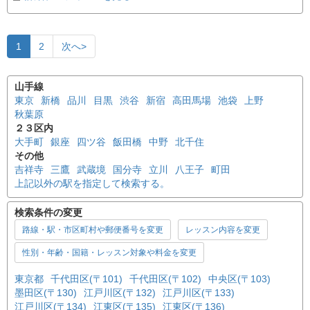
1
2
次へ>
山手線
東京
新橋
品川
目黒
渋谷
新宿
高田馬場
池袋
上野
秋葉原
２３区内
大手町
銀座
四ツ谷
飯田橋
中野
北千住
その他
吉祥寺
三鷹
武蔵境
国分寺
立川
八王子
町田
上記以外の駅を指定して検索する。
検索条件の変更
路線・駅・市区町村や郵便番号を変更
レッスン内容を変更
性別・年齢・国籍・レッスン対象や料金を変更
東京都
千代田区(〒101)
千代田区(〒102)
中央区(〒103)
墨田区(〒130)
江戸川区(〒132)
江戸川区(〒133)
江戸川区(〒134)
江東区(〒135)
江東区(〒136)