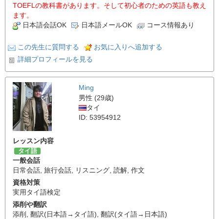
TOEFLの教科書があります。そして初心者のための英語も教え
ます。
日本語会話OK
日本語メールOK
コース情報あり
この先生に質問する
お気に入りへ追加する
詳細プロフィールを見る
Ming
男性 (29歳)
タイ
ID: 53954912
レッスン内容
タイ語
一般会話
日常会話
,
旅行会話
,
リスニング
,
読解
,
作文
資格対策
実用タイ語検定
添削や翻訳
添削
,
翻訳(日本語→タイ語)
,
翻訳(タイ語→日本語)