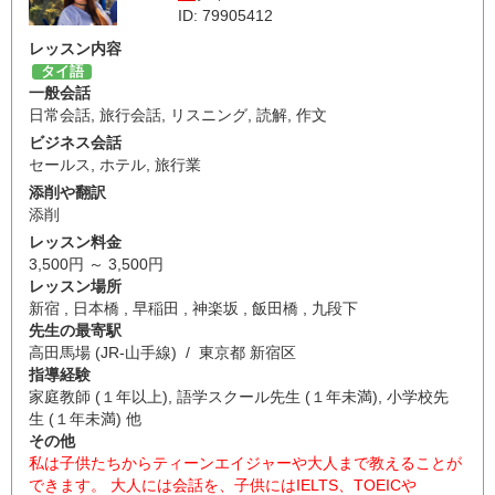
ID: 79905412
レッスン内容
タイ語
一般会話
日常会話
,
旅行会話
,
リスニング
,
読解
,
作文
ビジネス会話
セールス
,
ホテル
,
旅行業
添削や翻訳
添削
レッスン料金
3,500円 ～ 3,500円
レッスン場所
新宿 , 日本橋 , 早稲田 , 神楽坂 , 飯田橋 , 九段下
先生の最寄駅
高田馬場 (JR-山手線) / 東京都 新宿区
指導経験
家庭教師 (１年以上), 語学スクール先生 (１年未満), 小学校先
生 (１年未満) 他
その他
私は子供たちからティーンエイジャーや大人まで教えることが
できます。 大人には会話を、子供にはIELTS、TOEICや