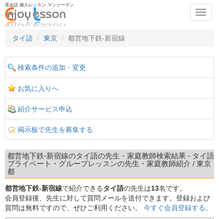
英会話 個人レッスン マンツーマン
Toggl
navig
タイ語
東京
都営地下鉄-新宿線
検索条件の追加・変更
お気に入りへ
紹介サービス申込
掲示板で先生を募集する
都営地下鉄-新宿線のタイ語の先生・家庭教師検索結果 - タイ語
プライベート・グループレッスンの先生・家庭教師紹介 / 東京
都
都営地下鉄-新宿線
で紹介できる
タイ語
の先生は
13
名です。
会員登録後、先生に対して質問メールを送付できます。登録および
質問は無料ですので、ぜひご利用ください。
今すぐ会員登録する。