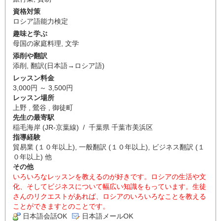
資格対策
ロシア語能力検定
趣味と学ぶ
母国の家庭料理
,
文学
添削や翻訳
添削
,
翻訳(日本語→ロシア語)
レッスン料金
3,000円 ～ 3,500円
レッスン場所
上野 , 鶯谷 , 御徒町
先生の最寄駅
稲毛海岸 (JR-京葉線) / 千葉県 千葉市美浜区
指導経験
貿易業 (１０年以上), 一般翻訳 (１０年以上), ビジネス翻訳 (１
０年以上) 他
その他
いろいろなレッスンを教えるのが好きです。ロシアの生活や文
化、そしてビジネスについて幅広い知識をもっています。生徒
さんのリクエストがあれば、ロシアのいろいろなことを教える
ことができますとのことです。
日本語会話OK
日本語メールOK