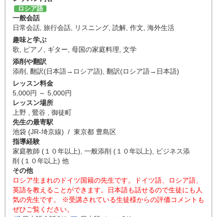
ロシア語
一般会話
日常会話
,
旅行会話
,
リスニング
,
読解
,
作文
,
海外生活
趣味と学ぶ
歌
,
ピアノ
,
ギター
,
母国の家庭料理
,
文学
添削や翻訳
添削
,
翻訳(日本語→ロシア語)
,
翻訳(ロシア語→日本語)
レッスン料金
5,000円 ～ 5,000円
レッスン場所
上野 , 鶯谷 , 御徒町
先生の最寄駅
池袋 (JR-埼京線) / 東京都 豊島区
指導経験
家庭教師 (１０年以上), 一般添削 (１０年以上), ビジネス添
削 (１０年以上) 他
その他
ロシア生まれのドイツ国籍の先生です。ドイツ語、ロシア語、
英語を教えることができます。日本語も話せるので生徒にも人
気の先生です。 ※受講されている生徒様からの評価コメントも
ぜひご覧ください。