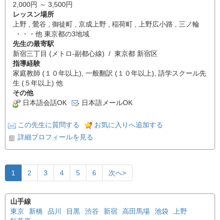
2,000円 ～ 3,500円
レッスン場所
上野 , 鶯谷 , 御徒町 , 京成上野 , 稲荷町 , 上野広小路 , 三ノ輪
・・・他 東京都の3地域
先生の最寄駅
新宿三丁目 (メトロ-副都心線) / 東京都 新宿区
指導経験
家庭教師 (１０年以上), 一般翻訳 (１０年以上), 語学スクール先
生 (５年以上) 他
その他
日本語会話OK
日本語メールOK
この先生に質問する
お気に入りへ追加する
詳細プロフィールを見る
1
2
3
4
5
6
次へ>
山手線
東京
新橋
品川
目黒
渋谷
新宿
高田馬場
池袋
上野