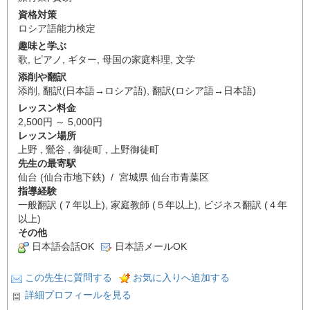
資格対策
ロシア語能力検定
趣味と学ぶ
歌
,
ピアノ
,
ギター
,
母国の家庭料理
,
文学
添削や翻訳
添削
,
翻訳(日本語→ロシア語)
,
翻訳(ロシア語→日本語)
レッスン料金
2,500円 ～ 5,000円
レッスン場所
上野 , 鶯谷 , 御徒町 , 上野御徒町
先生の最寄駅
仙台 (仙台市地下鉄) / 宮城県 仙台市青葉区
指導経験
一般翻訳 (７年以上), 家庭教師 (５年以上), ビジネス翻訳 (４年
以上)
その他
日本語会話OK
日本語メールOK
この先生に質問する
お気に入りへ追加する
詳細プロフィールを見る