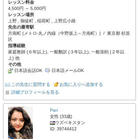
レッスン料金
4,500円 ～ 5,000円
レッスン場所
上野 , 御徒町 , 稲荷町 , 上野広小路
先生の最寄駅
方南町 (メトロ-丸ノ内線（中野坂上～方南町）) / 東京都 杉並
区
指導経験
家庭教師 (６年以上), 一般翻訳 (３年以上), 一般添削 (２年以
上) 他
その他
日本語会話OK
日本語メールOK
この先生に質問する
お気に入りへ追加する
詳細プロフィールを見る
Pari
女性 (33歳)
ウズベキスタン
ID: 39744412