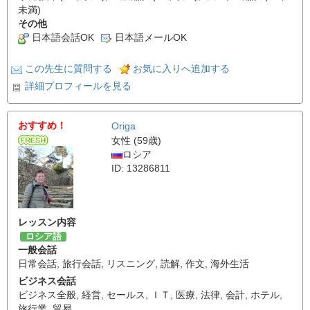
未満)
その他
日本語会話OK
日本語メールOK
この先生に質問する
お気に入りへ追加する
詳細プロフィールを見る
おすすめ！
Origa
女性 (59歳)
ロシア
ID: 13286811
レッスン内容
ロシア語
一般会話
日常会話
,
旅行会話
,
リスニング
,
読解
,
作文
,
海外生活
ビジネス会話
ビジネス全般
,
経営
,
セールス
,
ＩＴ
,
医療
,
法律
,
会計
,
ホテル
,
旅行業
,
貿易