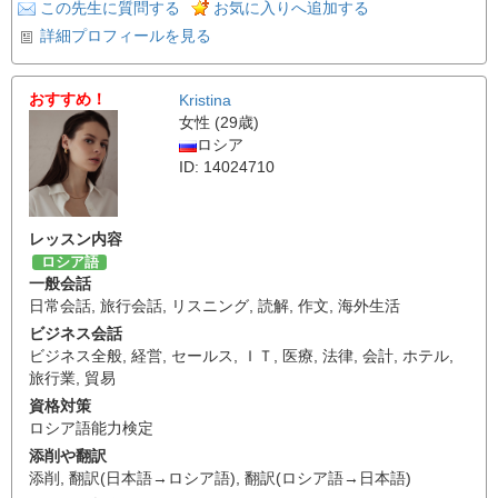
この先生に質問する
お気に入りへ追加する
詳細プロフィールを見る
おすすめ！
Kristina
女性 (29歳)
ロシア
ID: 14024710
レッスン内容
ロシア語
一般会話
日常会話
,
旅行会話
,
リスニング
,
読解
,
作文
,
海外生活
ビジネス会話
ビジネス全般
,
経営
,
セールス
,
ＩＴ
,
医療
,
法律
,
会計
,
ホテル
,
旅行業
,
貿易
資格対策
ロシア語能力検定
添削や翻訳
添削
,
翻訳(日本語→ロシア語)
,
翻訳(ロシア語→日本語)