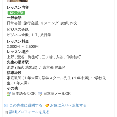
レッスン内容
ロシア語
一般会話
日常会話
,
旅行会話
,
リスニング
,
読解
,
作文
ビジネス会話
ビジネス全般
,
ＩＴ
,
旅行業
レッスン料金
2,000円 ～ 2,500円
レッスン場所
上野 , 鶯谷 , 御徒町 , 三ノ輪 , 入谷 , 仲御徒町
先生の最寄駅
池袋 (西武-池袋線) / 東京都 豊島区
指導経験
家庭教師 (１年未満), 語学スクール先生 (１年未満), 中学校先
生 (１年未満)
その他
日本語会話OK
日本語メールOK
この先生に質問する
お気に入りへ追加する
詳細プロフィールを見る