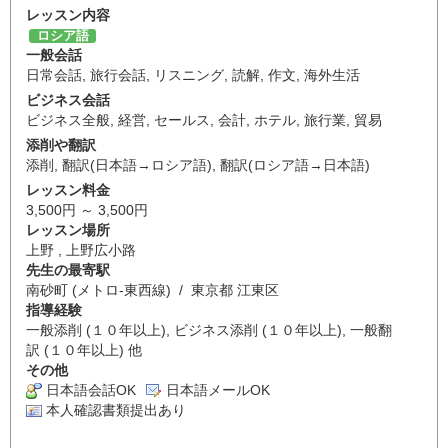
レッスン内容
ロシア語
一般会話
日常会話
,
旅行会話
,
リスニング
,
読解
,
作文
,
海外生活
ビジネス会話
ビジネス全般
,
経営
,
セールス
,
会計
,
ホテル
,
旅行業
,
貿易
添削や翻訳
添削
,
翻訳(日本語→ロシア語)
,
翻訳(ロシア語→日本語)
レッスン料金
3,500円 ～ 3,500円
レッスン場所
上野 , 上野広小路
先生の最寄駅
南砂町 (メトロ-東西線) / 東京都 江東区
指導経験
一般添削 (１０年以上), ビジネス添削 (１０年以上), 一般翻
訳 (１０年以上) 他
その他
日本語会話OK
日本語メールOK
本人確認書類提出あり