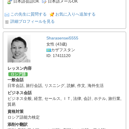
日本語会話OK
日本語メールOK
この先生に質問する
お気に入りへ追加する
詳細プロフィールを見る
Sharasensei5555
女性 (43歳)
カザフスタン
ID: 17411120
レッスン内容
ロシア語
一般会話
日常会話
,
旅行会話
,
リスニング
,
読解
,
作文
,
海外生活
ビジネス会話
ビジネス全般
,
経営
,
セールス
,
ＩＴ
,
法律
,
会計
,
ホテル
,
旅行業
,
貿易
資格対策
ロシア語能力検定
添削や翻訳