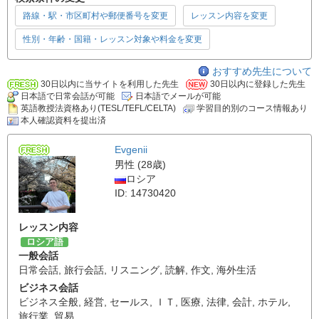
路線・駅・市区町村や郵便番号を変更
レッスン内容を変更
性別・年齢・国籍・レッスン対象や料金を変更
おすすめ先生について
30日以内に当サイトを利用した先生
30日以内に登録した先生
日本語で日常会話が可能
日本語でメールが可能
英語教授法資格あり(TESL/TEFL/CELTA)
学習目的別のコース情報あり
本人確認資料を提出済
Evgenii
男性 (28歳)
ロシア
ID: 14730420
レッスン内容
ロシア語
一般会話
日常会話
,
旅行会話
,
リスニング
,
読解
,
作文
,
海外生活
ビジネス会話
ビジネス全般
,
経営
,
セールス
,
ＩＴ
,
医療
,
法律
,
会計
,
ホテル
,
旅行業
,
貿易