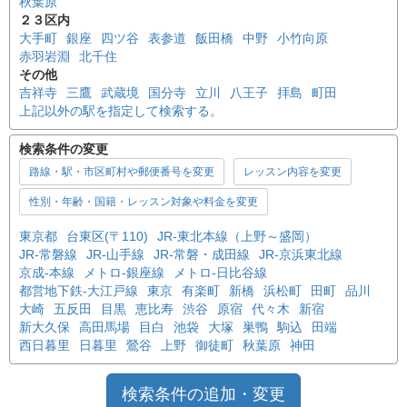
秋葉原
２３区内
大手町
銀座
四ツ谷
表参道
飯田橋
中野
小竹向原
赤羽岩淵
北千住
その他
吉祥寺
三鷹
武蔵境
国分寺
立川
八王子
拝島
町田
上記以外の駅を指定して検索する。
検索条件の変更
路線・駅・市区町村や郵便番号を変更
レッスン内容を変更
性別・年齢・国籍・レッスン対象や料金を変更
東京都
台東区(〒110)
JR-東北本線（上野～盛岡）
JR-常磐線
JR-山手線
JR-常磐・成田線
JR-京浜東北線
京成-本線
メトロ-銀座線
メトロ-日比谷線
都営地下鉄-大江戸線
東京
有楽町
新橋
浜松町
田町
品川
大崎
五反田
目黒
恵比寿
渋谷
原宿
代々木
新宿
新大久保
高田馬場
目白
池袋
大塚
巣鴨
駒込
田端
西日暮里
日暮里
鶯谷
上野
御徒町
秋葉原
神田
検索条件の追加・変更