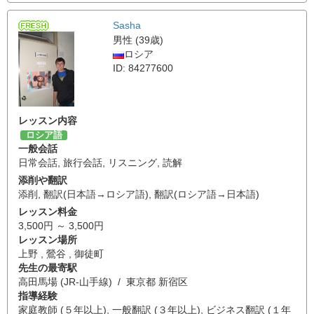
Sasha
男性 (39歳)
ロシア
ID: 84277600
レッスン内容
ロシア語
一般会話
日常会話
,
旅行会話
,
リスニング
,
読解
添削や翻訳
添削
,
翻訳(日本語→ロシア語)
,
翻訳(ロシア語→日本語)
レッスン料金
3,500円 ～ 3,500円
レッスン場所
上野 , 鶯谷 , 御徒町
先生の最寄駅
高田馬場 (JR-山手線) / 東京都 新宿区
指導経験
家庭教師 (５年以上), 一般翻訳 (３年以上), ビジネス翻訳 (１年