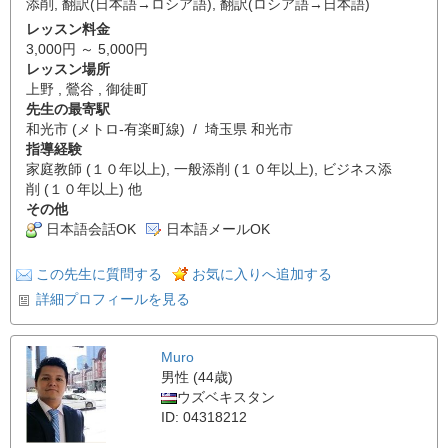
添削
,
翻訳(日本語→ロシア語)
,
翻訳(ロシア語→日本語)
レッスン料金
3,000円 ～ 5,000円
レッスン場所
上野 , 鶯谷 , 御徒町
先生の最寄駅
和光市 (メトロ-有楽町線) / 埼玉県 和光市
指導経験
家庭教師 (１０年以上), 一般添削 (１０年以上), ビジネス添
削 (１０年以上) 他
その他
日本語会話OK
日本語メールOK
この先生に質問する
お気に入りへ追加する
詳細プロフィールを見る
Muro
男性 (44歳)
ウズベキスタン
ID: 04318212