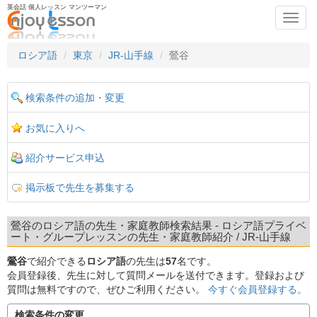
英会話 個人レッスン マンツーマン
Toggl
navig
ロシア語
東京
JR-山手線
鶯谷
検索条件の追加・変更
お気に入りへ
紹介サービス申込
掲示板で先生を募集する
鶯谷のロシア語の先生・家庭教師検索結果 - ロシア語プライベ
ート・グループレッスンの先生・家庭教師紹介 / JR-山手線
鶯谷
で紹介できる
ロシア語
の先生は
57
名です。
会員登録後、先生に対して質問メールを送付できます。登録および
質問は無料ですので、ぜひご利用ください。
今すぐ会員登録する。
検索条件の変更