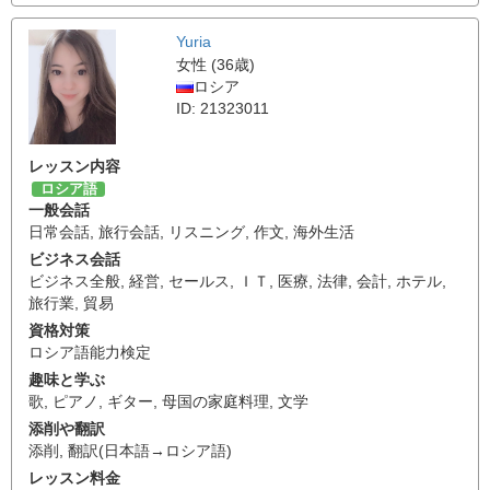
Yuria
女性 (36歳)
ロシア
ID: 21323011
レッスン内容
ロシア語
一般会話
日常会話
,
旅行会話
,
リスニング
,
作文
,
海外生活
ビジネス会話
ビジネス全般
,
経営
,
セールス
,
ＩＴ
,
医療
,
法律
,
会計
,
ホテル
,
旅行業
,
貿易
資格対策
ロシア語能力検定
趣味と学ぶ
歌
,
ピアノ
,
ギター
,
母国の家庭料理
,
文学
添削や翻訳
添削
,
翻訳(日本語→ロシア語)
レッスン料金