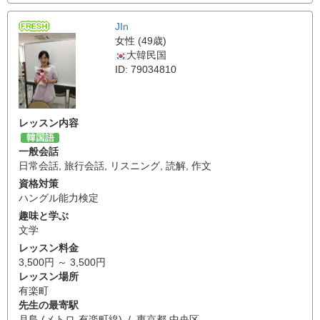
JIn
女性 (49歳)
大韓民国
ID: 79034810
レッスン内容
韓国語
一般会話
日常会話
,
旅行会話
,
リスニング
,
読解
,
作文
資格対策
ハングル能力検定
趣味と学ぶ
文学
レッスン料金
3,500円 ～ 3,500円
レッスン場所
有楽町
先生の最寄駅
月島 (メトロ-有楽町線) / 東京都 中央区