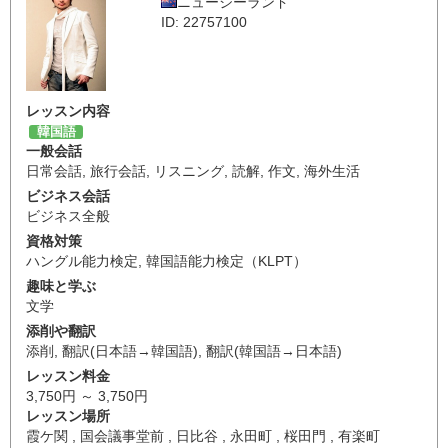
ニュージーランド
ID: 22757100
レッスン内容
韓国語
一般会話
日常会話
,
旅行会話
,
リスニング
,
読解
,
作文
,
海外生活
ビジネス会話
ビジネス全般
資格対策
ハングル能力検定
,
韓国語能力検定（KLPT）
趣味と学ぶ
文学
添削や翻訳
添削
,
翻訳(日本語→韓国語)
,
翻訳(韓国語→日本語)
レッスン料金
3,750円 ～ 3,750円
レッスン場所
霞ケ関 , 国会議事堂前 , 日比谷 , 永田町 , 桜田門 , 有楽町