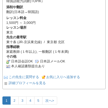
韓国語能力試験(TOPIK）
添削や翻訳
翻訳(日本語→韓国語)
レッスン料金
1,500円 ～ 3,000円
レッスン場所
東京
先生の最寄駅
東十条 (JR-京浜東北線) / 東京都 北区
指導経験
家庭教師 (１年以上), 一般翻訳 (１年未満)
その他
日本語会話OK
日本語メールOK
本人確認書類提出あり
この先生に質問する
お気に入りへ追加する
詳細プロフィールを見る
1
2
3
4
5
次へ>