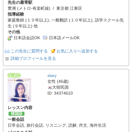
先生の最寄駅
豊洲 (メトロ-有楽町線) / 東京都 江東区
指導経験
家庭教師 (１０年以上), 一般翻訳 (１０年以上), 語学スクール先
生 (９年以上) 他
その他
日本語会話OK
日本語メールOK
この先生に質問する
お気に入りへ追加する
詳細プロフィールを見る
stary
女性 (46歳)
大韓民国
ID: 34374610
レッスン内容
韓国語
一般会話
日常会話
,
旅行会話
,
リスニング
,
読解
,
作文
,
海外生活