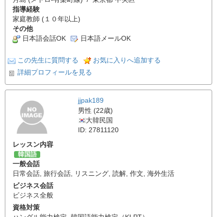
指導経験
家庭教師 (１０年以上)
その他
日本語会話OK
日本語メールOK
この先生に質問する
お気に入りへ追加する
詳細プロフィールを見る
jjpak189
男性 (22歳)
大韓民国
ID: 27811120
レッスン内容
韓国語
一般会話
日常会話
,
旅行会話
,
リスニング
,
読解
,
作文
,
海外生活
ビジネス会話
ビジネス全般
資格対策
ハングル能力検定
,
韓国語能力検定（KLPT）
,