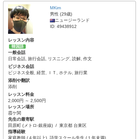
MKim
男性 (29歳)
ニュージーランド
ID: 49438912
レッスン内容
韓国語
一般会話
日常会話
,
旅行会話
,
リスニング
,
読解
,
作文
ビジネス会話
ビジネス全般
,
経営
,
ＩＴ
,
ホテル
,
旅行業
添削や翻訳
添削
レッスン料金
2,000円 ～ 2,500円
レッスン場所
霞ケ関
先生の最寄駅
田原町 (メトロ-銀座線) / 東京都 台東区
指導経験
家庭教師 (４年以上), 語学スクール先生 (１年未満)