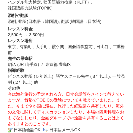
ハングル能力検定
,
韓国語能力検定（KLPT）
,
韓国語能力試験(TOPIK）
添削や翻訳
添削
,
翻訳(日本語→韓国語)
,
翻訳(韓国語→日本語)
レッスン料金
2,500円 ～ 3,500円
レッスン場所
東京 , 有楽町 , 大手町 , 霞ケ関 , 国会議事堂前 , 日比谷 , 二重橋
前
先生の最寄駅
駒込 (JR-山手線) / 東京都 豊島区
指導経験
ビジネス翻訳 (５年以上), 語学スクール先生 (３年以上), 一般添
削 (２年以上) 他
その他
今は海外旅行の予定される方、日常会話等をメインで教えてい
ますが、昔塾でTOEICの受験についても教えていました。ま
た、今まで９か国に滞在、旅行した経験談を共有したり、海外
の文化に関してディスカッションしたり、本場の四川料理をお
もてなししたり、金融グループでの逸話を共有することはよく
ありますとのことです。
日本語会話OK
日本語メールOK