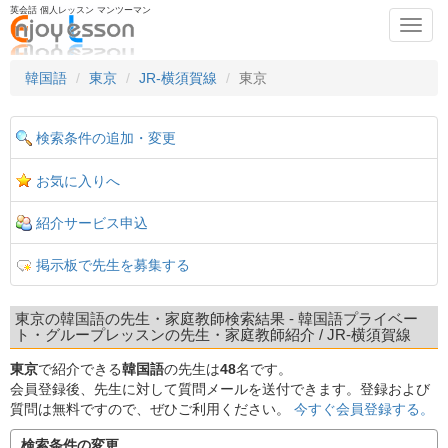
英会話 個人レッスン マンツーマン
Toggl
navig
韓国語
東京
JR-横須賀線
東京
検索条件の追加・変更
お気に入りへ
紹介サービス申込
掲示板で先生を募集する
東京の韓国語の先生・家庭教師検索結果 - 韓国語プライベー
ト・グループレッスンの先生・家庭教師紹介 / JR-横須賀線
東京
で紹介できる
韓国語
の先生は
48
名です。
会員登録後、先生に対して質問メールを送付できます。登録および
質問は無料ですので、ぜひご利用ください。
今すぐ会員登録する。
検索条件の変更