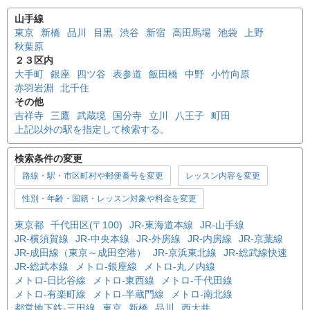
山手線
東京
新橋
品川
目黒
渋谷
新宿
高田馬場
池袋
上野
秋葉原
２３区内
大手町
銀座
四ツ谷
表参道
飯田橋
中野
小竹向原
赤羽岩淵
北千住
その他
吉祥寺
三鷹
武蔵境
国分寺
立川
八王子
町田
上記以外の駅を指定して検索する。
検索条件の変更
路線・駅・市区町村や郵便番号を変更
レッスン内容を変更
性別・年齢・国籍・レッスン対象や料金を変更
東京都
千代田区(〒100)
JR-東海道本線
JR-山手線
JR-横須賀線
JR-中央本線
JR-外房線
JR-内房線
JR-京葉線
JR-成田線（東京～成田空港）
JR-京浜東北線
JR-総武線快速
JR-総武本線
メトロ-銀座線
メトロ-丸ノ内線
メトロ-日比谷線
メトロ-東西線
メトロ-千代田線
メトロ-有楽町線
メトロ-半蔵門線
メトロ-南北線
都営地下鉄-三田線
東京
新橋
品川
西大井