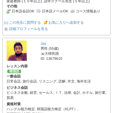
家庭教師 (１０年以上), 語学スクール先生 (５年以上)
その他
日本語会話OK
日本語メールOK
コース情報あり
この先生に質問する
お気に入りへ追加する
詳細プロフィールを見る
Jay
男性 (55歳)
大韓民国
ID: 13679610
レッスン内容
韓国語
一般会話
日常会話
,
旅行会話
,
リスニング
,
読解
,
作文
,
海外生活
ビジネス会話
ビジネス全般
,
経営
,
セールス
,
ＩＴ
,
法律
,
会計
,
ホテル
,
旅行業
,
貿易
資格対策
ハングル能力検定
,
韓国語能力検定（KLPT）
,