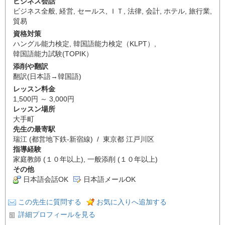
ビジネス会話
ビジネス全般
,
経営
,
セールス
,
ＩＴ
,
法律
,
会計
,
ホテル
,
旅行業
,
貿易
資格対策
ハングル能力検定
,
韓国語能力検定（KLPT）
,
韓国語能力試験(TOPIK）
添削や翻訳
翻訳(日本語→韓国語)
レッスン料金
1,500円 ～ 3,000円
レッスン場所
大手町
先生の最寄駅
瑞江 (都営地下鉄-新宿線) / 東京都 江戸川区
指導経験
家庭教師 (１０年以上), 一般添削 (１０年以上)
その他
日本語会話OK
日本語メールOK
この先生に質問する
お気に入りへ追加する
詳細プロフィールを見る