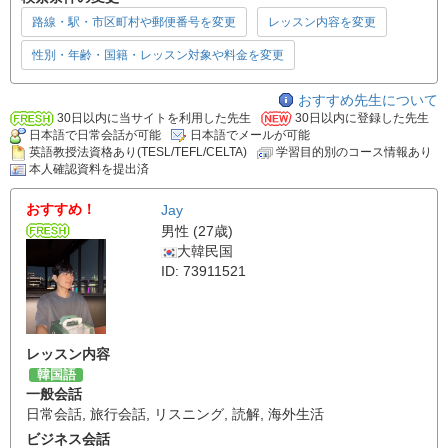
路線・駅・市区町村や郵便番号を変更
レッスン内容を変更
性別・年齢・国籍・レッスン対象や料金を変更
おすすめ先生について
30日以内に当サイトを利用した先生
30日以内に登録した先生
日本語で日常会話が可能
日本語でメールが可能
英語教授法資格あり(TESL/TEFL/CELTA)
学習目的別のコース情報あり
本人確認資料を提出済
おすすめ！
Jay
男性 (27歳)
大韓民国
ID: 73911521
レッスン内容
韓国語
一般会話
日常会話
,
旅行会話
,
リスニング
,
読解
,
海外生活
ビジネス会話