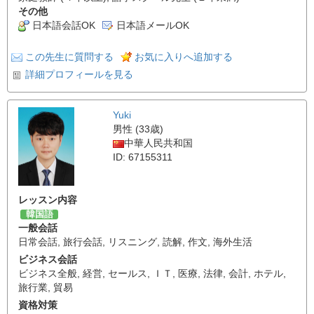
その他
日本語会話OK
日本語メールOK
この先生に質問する
お気に入りへ追加する
詳細プロフィールを見る
Yuki
男性 (33歳)
中華人民共和国
ID: 67155311
レッスン内容
韓国語
一般会話
日常会話
,
旅行会話
,
リスニング
,
読解
,
作文
,
海外生活
ビジネス会話
ビジネス全般
,
経営
,
セールス
,
ＩＴ
,
医療
,
法律
,
会計
,
ホテル
,
旅行業
,
貿易
資格対策