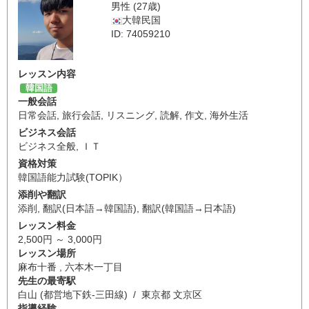
男性 (27歳)
大韓民国
ID: 74059210
レッスン内容
韓国語
一般会話
日常会話
,
旅行会話
,
リスニング
,
読解
,
作文
,
海外生活
ビジネス会話
ビジネス全般
,
ＩＴ
資格対策
韓国語能力試験(TOPIK）
添削や翻訳
添削
,
翻訳(日本語→韓国語)
,
翻訳(韓国語→日本語)
レッスン料金
2,500円 ～ 3,000円
レッスン場所
麻布十番 , 六本木一丁目
先生の最寄駅
白山 (都営地下鉄-三田線) / 東京都 文京区
指導経験