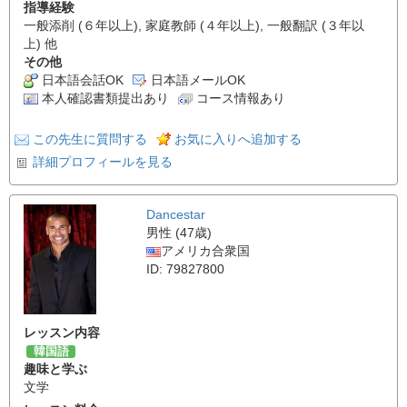
指導経験
一般添削 (６年以上), 家庭教師 (４年以上), 一般翻訳 (３年以
上) 他
その他
日本語会話OK
日本語メールOK
本人確認書類提出あり
コース情報あり
この先生に質問する
お気に入りへ追加する
詳細プロフィールを見る
Dancestar
男性 (47歳)
アメリカ合衆国
ID: 79827800
レッスン内容
韓国語
趣味と学ぶ
文学