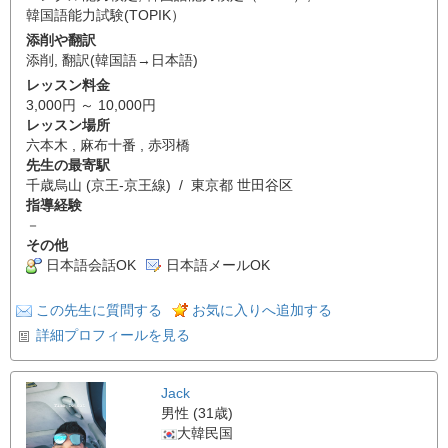
韓国語能力試験(TOPIK）
添削や翻訳
添削
,
翻訳(韓国語→日本語)
レッスン料金
3,000円 ～ 10,000円
レッスン場所
六本木 , 麻布十番 , 赤羽橋
先生の最寄駅
千歳烏山 (京王-京王線) / 東京都 世田谷区
指導経験
－
その他
日本語会話OK
日本語メールOK
この先生に質問する
お気に入りへ追加する
詳細プロフィールを見る
Jack
男性 (31歳)
大韓民国