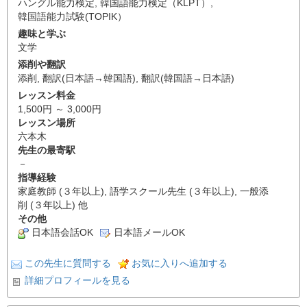
ハングル能力検定
,
韓国語能力検定（KLPT）
,
韓国語能力試験(TOPIK）
趣味と学ぶ
文学
添削や翻訳
添削
,
翻訳(日本語→韓国語)
,
翻訳(韓国語→日本語)
レッスン料金
1,500円 ～ 3,000円
レッスン場所
六本木
先生の最寄駅
－
指導経験
家庭教師 (３年以上), 語学スクール先生 (３年以上), 一般添
削 (３年以上) 他
その他
日本語会話OK
日本語メールOK
この先生に質問する
お気に入りへ追加する
詳細プロフィールを見る