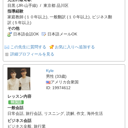
目黒 (JR-山手線) / 東京都 品川区
指導経験
家庭教師 (１０年以上), 一般翻訳 (１０年以上), ビジネス翻
訳 (５年以上)
その他
日本語会話OK
日本語メールOK
この先生に質問する
お気に入りへ追加する
詳細プロフィールを見る
Kyle
男性 (33歳)
アメリカ合衆国
ID: 19974612
レッスン内容
韓国語
一般会話
日常会話
,
旅行会話
,
リスニング
,
読解
,
作文
,
海外生活
ビジネス会話
ビジネス全般
,
旅行業