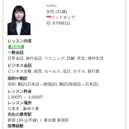
Ichiru
女性 (31歳)
インドネシア
ID: 67098111
レッスン内容
韓国語
一般会話
日常会話
,
旅行会話
,
リスニング
,
読解
,
作文
,
海外生活
ビジネス会話
ビジネス全般
,
経営
,
セールス
,
会計
,
ホテル
,
旅行業
添削や翻訳
添削
,
翻訳(日本語→韓国語)
,
翻訳(韓国語→日本語)
レッスン料金
2,000円 ～ 3,000円
レッスン場所
六本木 , 麻布十番
先生の最寄駅
新宿 (JR-山手線) / 東京都 新宿区
指導経験