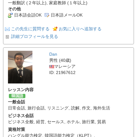
一般翻訳 (２年以上), 家庭教師 (１年以上)
その他
日本語会話OK
日本語メールOK
この先生に質問する
お気に入りへ追加する
詳細プロフィールを見る
Dan
男性 (40歳)
マレーシア
ID: 21967612
レッスン内容
韓国語
一般会話
日常会話
,
旅行会話
,
リスニング
,
読解
,
作文
,
海外生活
ビジネス会話
ビジネス全般
,
経営
,
セールス
,
ホテル
,
旅行業
,
貿易
資格対策
ハングル能力検定
,
韓国語能力検定（KLPT）
,