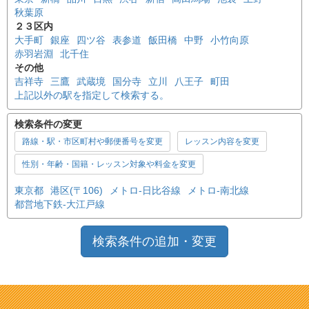
秋葉原
２３区内
大手町
銀座
四ツ谷
表参道
飯田橋
中野
小竹向原
赤羽岩淵
北千住
その他
吉祥寺
三鷹
武蔵境
国分寺
立川
八王子
町田
上記以外の駅を指定して検索する。
検索条件の変更
路線・駅・市区町村や郵便番号を変更
レッスン内容を変更
性別・年齢・国籍・レッスン対象や料金を変更
東京都
港区(〒106)
メトロ-日比谷線
メトロ-南北線
都営地下鉄-大江戸線
検索条件の追加・変更