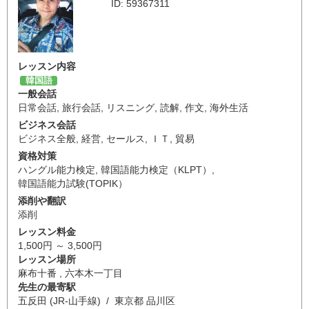
ID: 59367311
レッスン内容
韓国語
一般会話
日常会話
,
旅行会話
,
リスニング
,
読解
,
作文
,
海外生活
ビジネス会話
ビジネス全般
,
経営
,
セールス
,
ＩＴ
,
貿易
資格対策
ハングル能力検定
,
韓国語能力検定（KLPT）
,
韓国語能力試験(TOPIK）
添削や翻訳
添削
レッスン料金
1,500円 ～ 3,500円
レッスン場所
麻布十番 , 六本木一丁目
先生の最寄駅
五反田 (JR-山手線) / 東京都 品川区