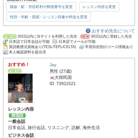
路線・駅・市区町村や郵便番号を変更
レッスン内容を変更
性別・年齢・国籍・レッスン対象や料金を変更
おすすめ先生について
30日以内に当サイトを利用した先生
30日以内に登録した先生
日本語で日常会話が可能
日本語でメールが可能
英語教授法資格あり(TESL/TEFL/CELTA)
学習目的別のコース情報あり
本人確認資料を提出済
おすすめ！
Jay
男性 (27歳)
大韓民国
ID: 73911521
レッスン内容
韓国語
一般会話
日常会話
,
旅行会話
,
リスニング
,
読解
,
海外生活
ビジネス会話