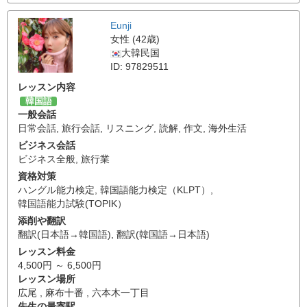
Eunji
女性 (42歳)
大韓民国
ID: 97829511
レッスン内容
韓国語
一般会話
日常会話
,
旅行会話
,
リスニング
,
読解
,
作文
,
海外生活
ビジネス会話
ビジネス全般
,
旅行業
資格対策
ハングル能力検定
,
韓国語能力検定（KLPT）
,
韓国語能力試験(TOPIK）
添削や翻訳
翻訳(日本語→韓国語)
,
翻訳(韓国語→日本語)
レッスン料金
4,500円 ～ 6,500円
レッスン場所
広尾 , 麻布十番 , 六本木一丁目
先生の最寄駅