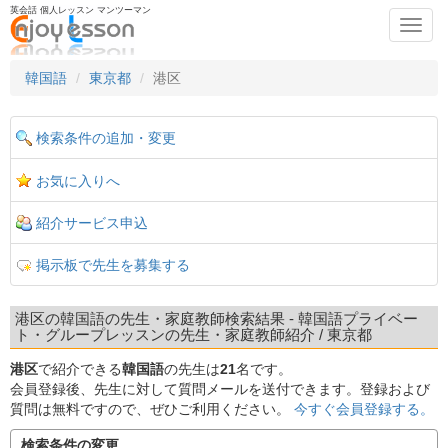
英会話 個人レッスン マンツーマン
Toggl
navig
韓国語
東京都
港区
検索条件の追加・変更
お気に入りへ
紹介サービス申込
掲示板で先生を募集する
港区の韓国語の先生・家庭教師検索結果 - 韓国語プライベー
ト・グループレッスンの先生・家庭教師紹介 / 東京都
港区
で紹介できる
韓国語
の先生は
21
名です。
会員登録後、先生に対して質問メールを送付できます。登録および
質問は無料ですので、ぜひご利用ください。
今すぐ会員登録する。
検索条件の変更