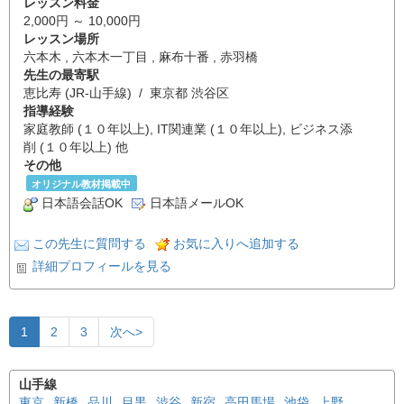
レッスン料金
2,000円 ～ 10,000円
レッスン場所
六本木 , 六本木一丁目 , 麻布十番 , 赤羽橋
先生の最寄駅
恵比寿 (JR-山手線) / 東京都 渋谷区
指導経験
家庭教師 (１０年以上), IT関連業 (１０年以上), ビジネス添
削 (１０年以上) 他
その他
オリジナル教材掲載中
日本語会話OK
日本語メールOK
この先生に質問する
お気に入りへ追加する
詳細プロフィールを見る
1
2
3
次へ>
山手線
東京
新橋
品川
目黒
渋谷
新宿
高田馬場
池袋
上野