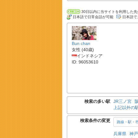
30日以内に当サイトを利用した先
日本語で日常会話が可能
日本語で
Bun chan
女性 (40歳)
インドネシア
ID: 96053610
検索の多い駅
JR三ノ宮
上記以外の
検索条件の変更
路線・駅・
兵庫県
神戸