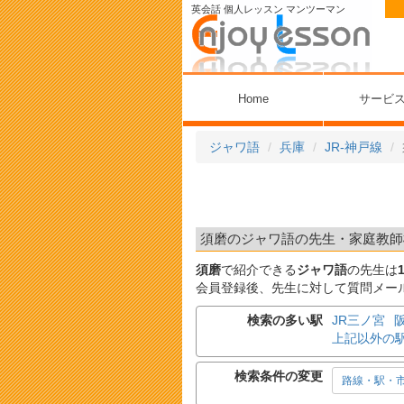
英会話 個人レッスン マンツーマン
Home
サービ
ジャワ語
兵庫
JR-神戸線
須磨のジャワ語の先生・家庭教師検
須磨
で紹介できる
ジャワ語
の先生は
会員登録後、先生に対して質問メー
検索の多い駅
JR三ノ宮
上記以外の
検索条件の変更
路線・駅・