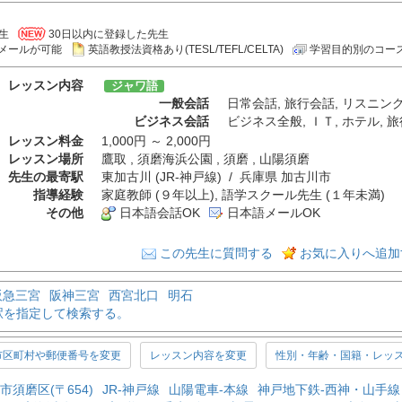
生
30日以内に登録した先生
メールが可能
英語教授法資格あり(TESL/TEFL/CELTA)
学習目的別のコー
レッスン内容
ジャワ語
一般会話
日常会話
,
旅行会話
,
リスニン
ビジネス会話
ビジネス全般
,
ＩＴ
,
ホテル
,
旅
レッスン料金
1,000円 ～ 2,000円
レッスン場所
鷹取 , 須磨海浜公園 , 須磨 , 山陽須磨
先生の最寄駅
東加古川 (JR-神戸線) / 兵庫県 加古川市
指導経験
家庭教師 (９年以上), 語学スクール先生 (１年未満)
その他
日本語会話OK
日本語メールOK
この先生に質問する
お気に入りへ追加
阪急三宮
阪神三宮
西宮北口
明石
駅を指定して検索する。
市区町村や郵便番号を変更
レッスン内容を変更
性別・年齢・国籍・レッ
市須磨区(〒654)
JR-神戸線
山陽電車-本線
神戸地下鉄-西神・山手線