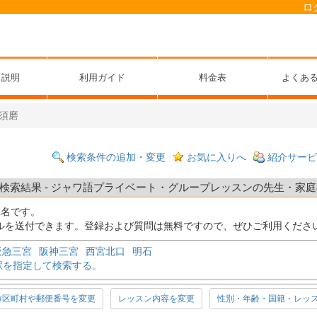
ロ
ス説明
利用ガイド
料金表
よくあ
須磨
検索条件の追加・変更
お気に入りへ
紹介サービ
索結果 - ジャワ語プライベート・グループレッスンの先生・家庭教師
1
名です。
ルを送付できます。登録および質問は無料ですので、ぜひご利用くださ
阪急三宮
阪神三宮
西宮北口
明石
駅を指定して検索する。
市区町村や郵便番号を変更
レッスン内容を変更
性別・年齢・国籍・レッ