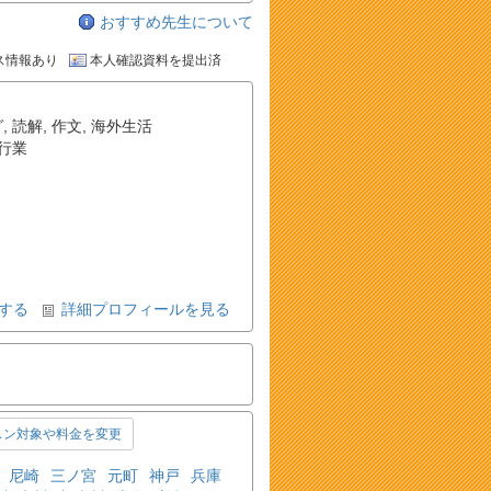
おすすめ先生について
ス情報あり
本人確認資料を提出済
グ
,
読解
,
作文
,
海外生活
行業
する
詳細プロフィールを見る
スン対象や料金を変更
尼崎
三ノ宮
元町
神戸
兵庫