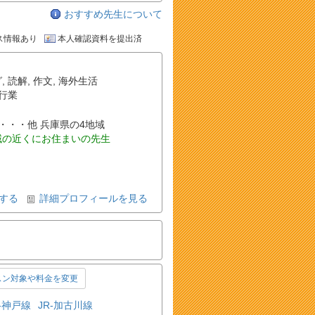
おすすめ先生について
ス情報あり
本人確認資料を提出済
グ
,
読解
,
作文
,
海外生活
行業
小野町 ・・・他 兵庫県の4地域
域の近くにお住まいの先生
する
詳細プロフィールを見る
スン対象や料金を変更
R-神戸線
JR-加古川線