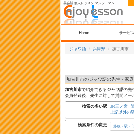
英会話 個人レッスン マンツーマン
Home
サービ
ジャワ語
兵庫県
加古川市
加古川市のジャワ語の先生・家庭教
加古川市
で紹介できる
ジャワ語
の先
会員登録後、先生に対して質問メー
検索の多い駅
JR三ノ宮
上記以外の
検索条件の変更
路線・駅・