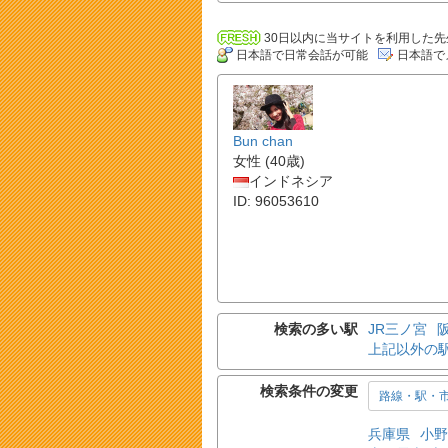
30日以内に当サイトを利用した先
日本語で日常会話が可能
日本語で
Bun chan
女性 (40歳)
インドネシア
ID: 96053610
検索の多い駅
JR三ノ宮
上記以外の
検索条件の変更
路線・駅・
兵庫県
小野