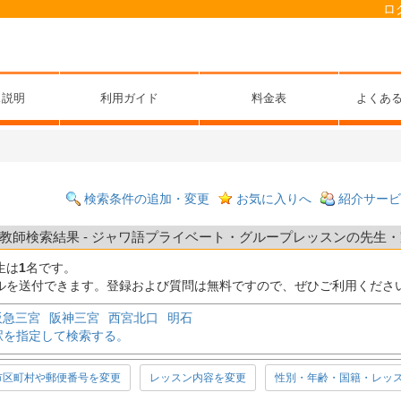
ロ
ス説明
利用ガイド
料金表
よくあ
検索条件の追加・変更
お気に入りへ
紹介サービ
師検索結果 - ジャワ語プライベート・グループレッスンの先生・家
生は
1
名です。
ルを送付できます。登録および質問は無料ですので、ぜひご利用くださ
阪急三宮
阪神三宮
西宮北口
明石
駅を指定して検索する。
市区町村や郵便番号を変更
レッスン内容を変更
性別・年齢・国籍・レッ