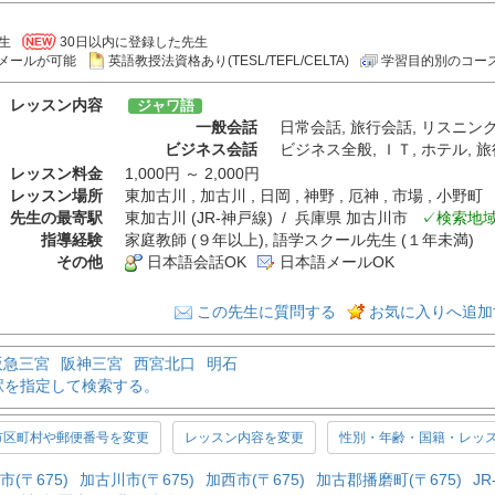
生
30日以内に登録した先生
メールが可能
英語教授法資格あり(TESL/TEFL/CELTA)
学習目的別のコー
レッスン内容
ジャワ語
一般会話
日常会話
,
旅行会話
,
リスニン
ビジネス会話
ビジネス全般
,
ＩＴ
,
ホテル
,
旅
レッスン料金
1,000円 ～ 2,000円
レッスン場所
東加古川 , 加古川 , 日岡 , 神野 , 厄神 , 市場 , 
先生の最寄駅
東加古川 (JR-神戸線) / 兵庫県 加古川市
✓検索地
指導経験
家庭教師 (９年以上), 語学スクール先生 (１年未満)
その他
日本語会話OK
日本語メールOK
この先生に質問する
お気に入りへ追加
阪急三宮
阪神三宮
西宮北口
明石
駅を指定して検索する。
市区町村や郵便番号を変更
レッスン内容を変更
性別・年齢・国籍・レッ
市(〒675)
加古川市(〒675)
加西市(〒675)
加古郡播磨町(〒675)
J