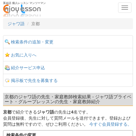
英会話 個人レッスン マンツーマン
Toggl
navig
ジャワ語
京都
検索条件の追加・変更
お気に入りへ
紹介サービス申込
掲示板で先生を募集する
京都のジャワ語の先生・家庭教師検索結果 - ジャワ語プライベ
ート・グループレッスンの先生・家庭教師紹介
京都
で紹介できる
ジャワ語
の先生は
4
名です。
会員登録後、先生に対して質問メールを送付できます。登録および
質問は無料ですので、ぜひご利用ください。
今すぐ会員登録する。
検索条件の変更