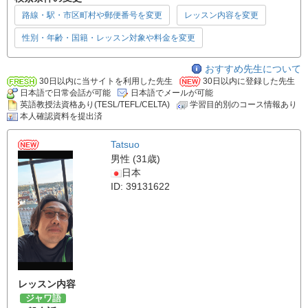
路線・駅・市区町村や郵便番号を変更
レッスン内容を変更
性別・年齢・国籍・レッスン対象や料金を変更
おすすめ先生について
30日以内に当サイトを利用した先生
30日以内に登録した先生
日本語で日常会話が可能
日本語でメールが可能
英語教授法資格あり(TESL/TEFL/CELTA)
学習目的別のコース情報あり
本人確認資料を提出済
Tatsuo
男性 (31歳)
日本
ID: 39131622
レッスン内容
ジャワ語