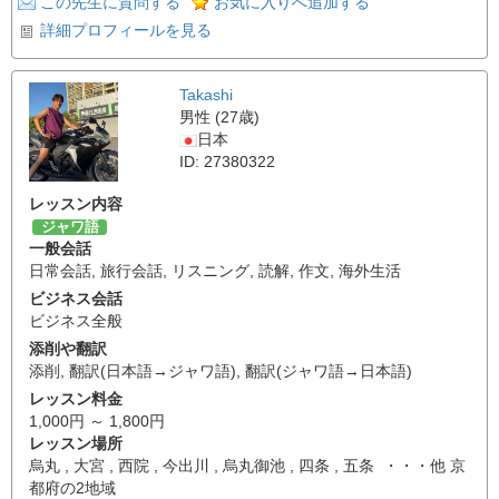
この先生に質問する
お気に入りへ追加する
詳細プロフィールを見る
Takashi
男性 (27歳)
日本
ID: 27380322
レッスン内容
ジャワ語
一般会話
日常会話
,
旅行会話
,
リスニング
,
読解
,
作文
,
海外生活
ビジネス会話
ビジネス全般
添削や翻訳
添削
,
翻訳(日本語→ジャワ語)
,
翻訳(ジャワ語→日本語)
レッスン料金
1,000円 ～ 1,800円
レッスン場所
烏丸 , 大宮 , 西院 , 今出川 , 烏丸御池 , 四条 , 五条 ・・・他 京
都府の2地域