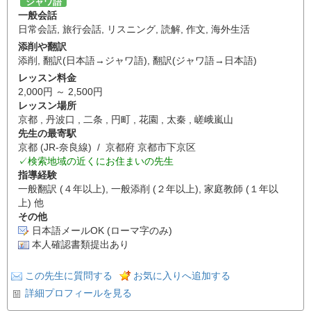
ジャワ語
一般会話
日常会話
,
旅行会話
,
リスニング
,
読解
,
作文
,
海外生活
添削や翻訳
添削
,
翻訳(日本語→ジャワ語)
,
翻訳(ジャワ語→日本語)
レッスン料金
2,000円 ～ 2,500円
レッスン場所
京都 , 丹波口 , 二条 , 円町 , 花園 , 太秦 , 嵯峨嵐山
先生の最寄駅
京都 (JR-奈良線) / 京都府 京都市下京区
✓検索地域の近くにお住まいの先生
指導経験
一般翻訳 (４年以上), 一般添削 (２年以上), 家庭教師 (１年以
上) 他
その他
日本語メールOK (ローマ字のみ)
本人確認書類提出あり
この先生に質問する
お気に入りへ追加する
詳細プロフィールを見る