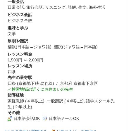
一般会話
日常会話
,
旅行会話
,
リスニング
,
読解
,
作文
,
海外生活
ビジネス会話
ビジネス全般
趣味と学ぶ
文学
添削や翻訳
翻訳(日本語→ジャワ語)
,
翻訳(ジャワ語→日本語)
レッスン料金
1,500円 ～ 2,000円
レッスン場所
四条
先生の最寄駅
四条 (京都地下鉄-烏丸線) / 京都府 京都市下京区
✓検索地域の近くにお住まいの先生
指導経験
家庭教師 (４年以上), 一般翻訳 (４年以上), 語学スクール先
生 (２年以上)
その他
日本語会話OK
日本語メールOK