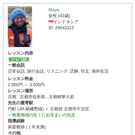
Maya
女性 (43歳)
インドネシア
ID: 29541113
レッスン内容
ジャワ語
一般会話
日常会話
,
旅行会話
,
リスニング
,
読解
,
作文
,
海外生活
レッスン料金
2,000円 ～ 3,000円
レッスン場所
京都 , 京都市役所前 , 京都精華大前
先生の最寄駅
円町 (JR-嵯峨野線) / 京都府 京都市中京区
✓検索地域の近くにお住まいの先生
指導経験
家庭教師 (１年未満)
その他