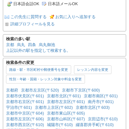
日本語会話OK
日本語メールOK
この先生に質問する
お気に入りへ追加する
詳細プロフィールを見る
検索の多い駅
京都
烏丸
四条
烏丸御池
上記以外の駅を指定して検索する。
検索条件の変更
路線・駅・市区町村や郵便番号を変更
レッスン内容を変更
性別・年齢・国籍・レッスン対象や料金を変更
京都府
京都市左京区(〒520)
京都市下京区(〒600)
京都市伏見区(〒601)
京都市北区(〒601)
京都市南区(〒601)
京都市右京区(〒601)
京都市左京区(〒601)
南丹市(〒601)
宇治市(〒601)
京都市上京区(〒602)
京都市北区(〒603)
京都市中京区(〒604)
京都市東山区(〒605)
京都市左京区(〒606)
京都市山科区(〒607)
京田辺市(〒610)
京都市西京区(〒610)
城陽市(〒610)
綴喜郡井手町(〒610)