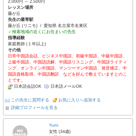
2,000円 ～ 2,500円
レッスン場所
藤が丘
先生の最寄駅
藤が丘 (リニモ) / 愛知県 名古屋市名東区
✓検索地域の近くにお住まいの先生
指導経験
家庭教師 (１年以上)
その他
日常中国語会話、ビジネス中国語、初級中国語、中級中国語、
上級中国語、中国語読解、中国語リスニング、中国語ライティ
ング、オンライン中国語、マンツーマン中国語、発音矯正、中
国語資格取得、中国語翻訳 などを好んで教えていますとのこ
とです。
日本語会話OK
日本語メールOK
この先生に質問する
お気に入りへ追加する
詳細プロフィールを見る
Yumi
女性 (34歳)