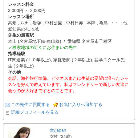
レッスン料金
3,000円 ～ 3,000円
レッスン場所
高畑 , 八田 , 岩塚 , 中村公園 , 中村日赤 , 本陣 , 亀島 ・・・他
愛知県の41地域
先生の最寄駅
本山 (名古屋地下鉄-東山線) / 愛知県 名古屋市千種区
✓検索地域の近くにお住まいの先生
指導経験
IT関連業 (１０年以上), 家庭教師 (２年以上), 語学スクール先
生 (２年以上)
その他
会話、海外旅行準備、ビジネスまたは生徒の要望に沿ったレッ
スンを好んで教えています。私はフレンドリーで新しい友達に
会うのが大好きですとのことです。
この先生に質問する
お気に入りへ追加する
詳細プロフィールを見る
thyjapan
女性 (34歳)