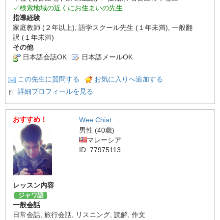
✓検索地域の近くにお住まいの先生
指導経験
家庭教師 (２年以上), 語学スクール先生 (１年未満), 一般翻
訳 (１年未満)
その他
日本語会話OK
日本語メールOK
この先生に質問する
お気に入りへ追加する
詳細プロフィールを見る
おすすめ！
Wee Chiat
男性 (40歳)
マレーシア
ID: 77975113
レッスン内容
ジャワ語
一般会話
日常会話
,
旅行会話
,
リスニング
,
読解
,
作文