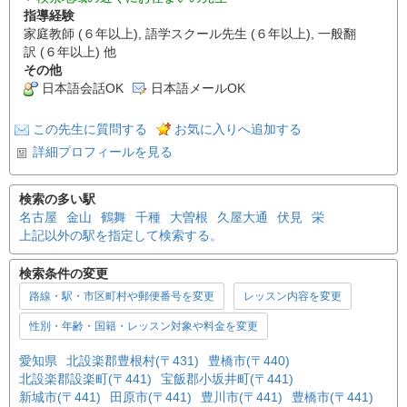
指導経験
家庭教師 (６年以上), 語学スクール先生 (６年以上), 一般翻
訳 (６年以上) 他
その他
日本語会話OK
日本語メールOK
この先生に質問する
お気に入りへ追加する
詳細プロフィールを見る
検索の多い駅
名古屋
金山
鶴舞
千種
大曽根
久屋大通
伏見
栄
上記以外の駅を指定して検索する。
検索条件の変更
路線・駅・市区町村や郵便番号を変更
レッスン内容を変更
性別・年齢・国籍・レッスン対象や料金を変更
愛知県
北設楽郡豊根村(〒431)
豊橋市(〒440)
北設楽郡設楽町(〒441)
宝飯郡小坂井町(〒441)
新城市(〒441)
田原市(〒441)
豊川市(〒441)
豊橋市(〒441)