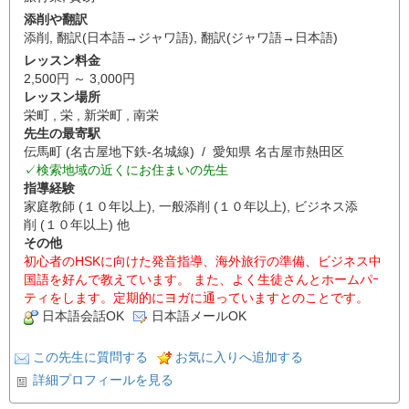
添削や翻訳
添削
,
翻訳(日本語→ジャワ語)
,
翻訳(ジャワ語→日本語)
レッスン料金
2,500円 ～ 3,000円
レッスン場所
栄町 , 栄 , 新栄町 , 南栄
先生の最寄駅
伝馬町 (名古屋地下鉄-名城線) / 愛知県 名古屋市熱田区
✓検索地域の近くにお住まいの先生
指導経験
家庭教師 (１０年以上), 一般添削 (１０年以上), ビジネス添
削 (１０年以上) 他
その他
初心者のHSKに向けた発音指導、海外旅行の準備、ビジネス中
国語を好んで教えています。 また、よく生徒さんとホームパｰ
ティをします。定期的にヨガに通っていますとのことです。
日本語会話OK
日本語メールOK
この先生に質問する
お気に入りへ追加する
詳細プロフィールを見る