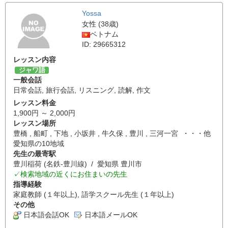
Yossa
女性 (38歳)
ベトナム
ID: 29665312
レッスン内容
ジャワ語
一般会話
日常会話
,
旅行会話
,
リスニング
,
読解
,
作文
レッスン料金
1,900円 ～ 2,000円
レッスン場所
豊橋 , 船町 , 下地 , 小坂井 , 牛久保 , 豊川 , 三河一宮 ・・・他
愛知県の10地域
先生の最寄駅
豊川稲荷 (名鉄-豊川線) / 愛知県 豊川市
✓検索地域の近くにお住まいの先生
指導経験
家庭教師 (１年以上), 語学スクール先生 (１年以上)
その他
日本語会話OK
日本語メールOK