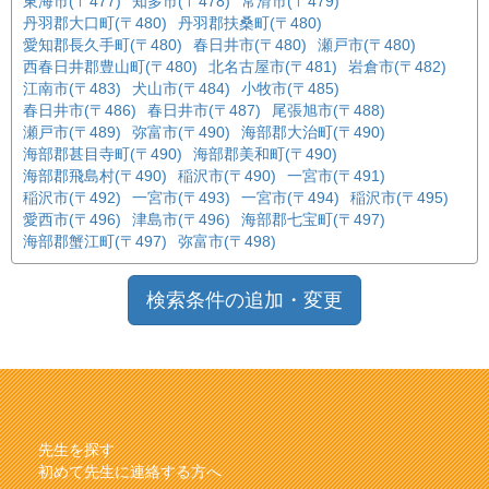
東海市(〒477)
知多市(〒478)
常滑市(〒479)
丹羽郡大口町(〒480)
丹羽郡扶桑町(〒480)
愛知郡長久手町(〒480)
春日井市(〒480)
瀬戸市(〒480)
西春日井郡豊山町(〒480)
北名古屋市(〒481)
岩倉市(〒482)
江南市(〒483)
犬山市(〒484)
小牧市(〒485)
春日井市(〒486)
春日井市(〒487)
尾張旭市(〒488)
瀬戸市(〒489)
弥富市(〒490)
海部郡大治町(〒490)
海部郡甚目寺町(〒490)
海部郡美和町(〒490)
海部郡飛島村(〒490)
稲沢市(〒490)
一宮市(〒491)
稲沢市(〒492)
一宮市(〒493)
一宮市(〒494)
稲沢市(〒495)
愛西市(〒496)
津島市(〒496)
海部郡七宝町(〒497)
海部郡蟹江町(〒497)
弥富市(〒498)
検索条件の追加・変更
先生を探す
初めて先生に連絡する方へ