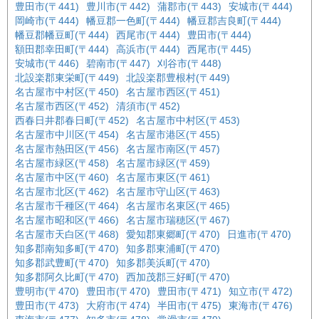
豊田市(〒441)
豊川市(〒442)
蒲郡市(〒443)
安城市(〒444)
岡崎市(〒444)
幡豆郡一色町(〒444)
幡豆郡吉良町(〒444)
幡豆郡幡豆町(〒444)
西尾市(〒444)
豊田市(〒444)
額田郡幸田町(〒444)
高浜市(〒444)
西尾市(〒445)
安城市(〒446)
碧南市(〒447)
刈谷市(〒448)
北設楽郡東栄町(〒449)
北設楽郡豊根村(〒449)
名古屋市中村区(〒450)
名古屋市西区(〒451)
名古屋市西区(〒452)
清須市(〒452)
西春日井郡春日町(〒452)
名古屋市中村区(〒453)
名古屋市中川区(〒454)
名古屋市港区(〒455)
名古屋市熱田区(〒456)
名古屋市南区(〒457)
名古屋市緑区(〒458)
名古屋市緑区(〒459)
名古屋市中区(〒460)
名古屋市東区(〒461)
名古屋市北区(〒462)
名古屋市守山区(〒463)
名古屋市千種区(〒464)
名古屋市名東区(〒465)
名古屋市昭和区(〒466)
名古屋市瑞穂区(〒467)
名古屋市天白区(〒468)
愛知郡東郷町(〒470)
日進市(〒470)
知多郡南知多町(〒470)
知多郡東浦町(〒470)
知多郡武豊町(〒470)
知多郡美浜町(〒470)
知多郡阿久比町(〒470)
西加茂郡三好町(〒470)
豊明市(〒470)
豊田市(〒470)
豊田市(〒471)
知立市(〒472)
豊田市(〒473)
大府市(〒474)
半田市(〒475)
東海市(〒476)