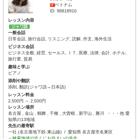
ベトナム
ID: 98818910
レッスン内容
ジャワ語
一般会話
日常会話
,
旅行会話
,
リスニング
,
読解
,
作文
,
海外生活
ビジネス会話
ビジネス全般
,
経営
,
セールス
,
ＩＴ
,
医療
,
法律
,
会計
,
ホテル
,
旅行業
,
貿易
趣味と学ぶ
ピアノ
添削や翻訳
添削
,
翻訳(ジャワ語→日本語)
レッスン料金
2,500円 ～ 2,500円
レッスン場所
名古屋 , 金山 , 鶴舞 , 千種 , 大曽根 , 新守山 , 勝川 ・・・他 愛
知県の13地域
先生の最寄駅
一社 (名古屋地下鉄-東山線) / 愛知県 名古屋市名東区
✓検索地域の近くにお住まいの先生