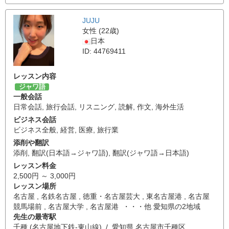
JUJU
女性 (22歳)
日本
ID: 44769411
レッスン内容
ジャワ語
一般会話
日常会話
,
旅行会話
,
リスニング
,
読解
,
作文
,
海外生活
ビジネス会話
ビジネス全般
,
経営
,
医療
,
旅行業
添削や翻訳
添削
,
翻訳(日本語→ジャワ語)
,
翻訳(ジャワ語→日本語)
レッスン料金
2,500円 ～ 3,000円
レッスン場所
名古屋 , 名鉄名古屋 , 徳重・名古屋芸大 , 東名古屋港 , 名古屋
競馬場前 , 名古屋大学 , 名古屋港 ・・・他 愛知県の2地域
先生の最寄駅
千種 (名古屋地下鉄-東山線) / 愛知県 名古屋市千種区