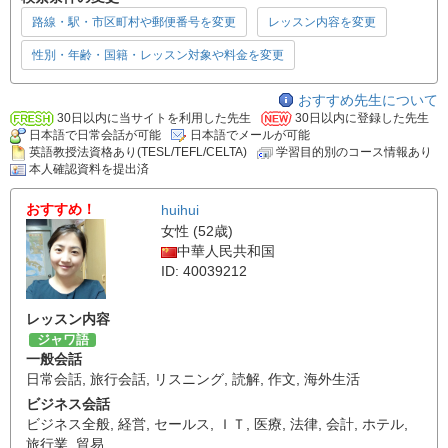
路線・駅・市区町村や郵便番号を変更
レッスン内容を変更
性別・年齢・国籍・レッスン対象や料金を変更
おすすめ先生について
30日以内に当サイトを利用した先生
30日以内に登録した先生
日本語で日常会話が可能
日本語でメールが可能
英語教授法資格あり(TESL/TEFL/CELTA)
学習目的別のコース情報あり
本人確認資料を提出済
おすすめ！
huihui
女性 (52歳)
中華人民共和国
ID: 40039212
レッスン内容
ジャワ語
一般会話
日常会話
,
旅行会話
,
リスニング
,
読解
,
作文
,
海外生活
ビジネス会話
ビジネス全般
,
経営
,
セールス
,
ＩＴ
,
医療
,
法律
,
会計
,
ホテル
,
旅行業
,
貿易