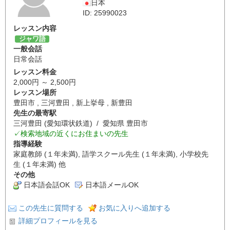
日本
ID: 25990023
レッスン内容
ジャワ語
一般会話
日常会話
レッスン料金
2,000円 ～ 2,500円
レッスン場所
豊田市 , 三河豊田 , 新上挙母 , 新豊田
先生の最寄駅
三河豊田 (愛知環状鉄道) / 愛知県 豊田市
✓検索地域の近くにお住まいの先生
指導経験
家庭教師 (１年未満), 語学スクール先生 (１年未満), 小学校先
生 (１年未満) 他
その他
日本語会話OK
日本語メールOK
この先生に質問する
お気に入りへ追加する
詳細プロフィールを見る