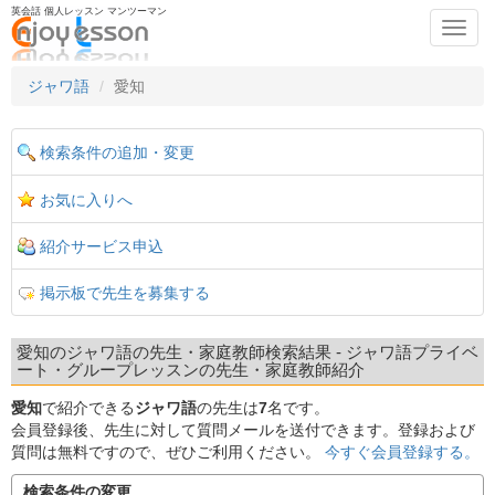
英会話 個人レッスン マンツーマン
Toggl
navig
ジャワ語
愛知
検索条件の追加・変更
お気に入りへ
紹介サービス申込
掲示板で先生を募集する
愛知のジャワ語の先生・家庭教師検索結果 - ジャワ語プライベ
ート・グループレッスンの先生・家庭教師紹介
愛知
で紹介できる
ジャワ語
の先生は
7
名です。
会員登録後、先生に対して質問メールを送付できます。登録および
質問は無料ですので、ぜひご利用ください。
今すぐ会員登録する。
検索条件の変更