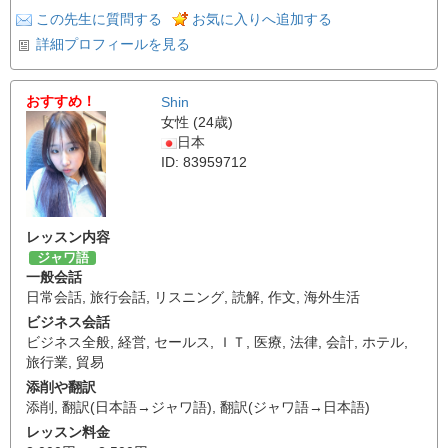
この先生に質問する
お気に入りへ追加する
詳細プロフィールを見る
おすすめ！
Shin
女性 (24歳)
日本
ID: 83959712
レッスン内容
ジャワ語
一般会話
日常会話
,
旅行会話
,
リスニング
,
読解
,
作文
,
海外生活
ビジネス会話
ビジネス全般
,
経営
,
セールス
,
ＩＴ
,
医療
,
法律
,
会計
,
ホテル
,
旅行業
,
貿易
添削や翻訳
添削
,
翻訳(日本語→ジャワ語)
,
翻訳(ジャワ語→日本語)
レッスン料金