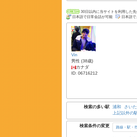
30日以内に当サイトを利用した先
日本語で日常会話が可能
日本語で
Vin
男性 (38歳)
カナダ
ID: 06716212
検索の多い駅
浦和
さいた
上記以外の
検索条件の変更
路線・駅・