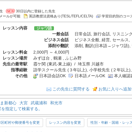
生
30日以内に登録した先生
メールが可能
英語教授法資格あり(TESL/TEFL/CELTA)
学習目的別のコー
レッスン内容
ジャワ語
一般会話
日常会話
,
旅行会話
,
リスニン
ビジネス会話
ビジネス全般
,
経営
,
セールス
,
添削や翻訳
添削
,
翻訳(日本語→ジャワ語)
,
レッスン料金
2,000円 ～ 4,000円
レッスン場所
みずほ台 , 鶴瀬 , ふじみ野
先生の最寄駅
霞ケ関 (東武-東上線) / 埼玉県 川越市
指導経験
語学スクール先生 (３年以上), 小学校先生 (２年以上),
その他
日本語会話OK
日本語メールOK
本人確認
この先生に質問する
お気に入りへ追加
ま新都心
大宮
武蔵浦和
和光市
駅を指定して検索する。
市区町村や郵便番号を変更
レッスン内容を変更
性別・年齢・国籍・レッ