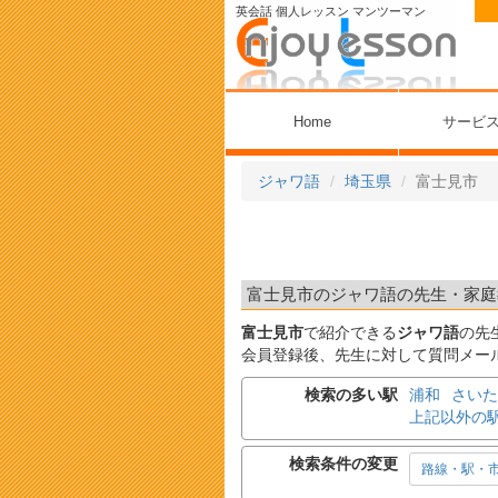
英会話 個人レッスン マンツーマン
Home
サービ
ジャワ語
埼玉県
富士見市
富士見市のジャワ語の先生・家庭教
富士見市
で紹介できる
ジャワ語
の先
会員登録後、先生に対して質問メー
検索の多い駅
浦和
さいた
上記以外の
検索条件の変更
路線・駅・