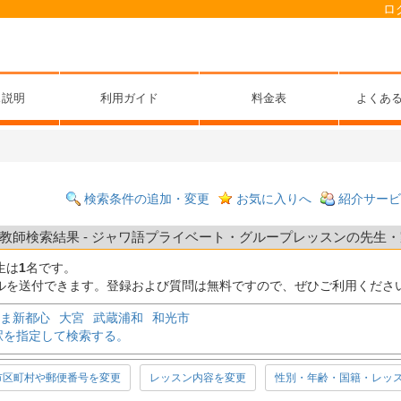
ロ
ス説明
利用ガイド
料金表
よくあ
検索条件の追加・変更
お気に入りへ
紹介サービ
師検索結果 - ジャワ語プライベート・グループレッスンの先生・家
生は
1
名です。
ルを送付できます。登録および質問は無料ですので、ぜひご利用くださ
ま新都心
大宮
武蔵浦和
和光市
駅を指定して検索する。
市区町村や郵便番号を変更
レッスン内容を変更
性別・年齢・国籍・レッ