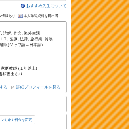
おすすめ先生について
ス情報あり
本人確認資料を提出済
グ
,
読解
,
作文
,
海外生活
ＩＴ
,
医療
,
法律
,
旅行業
,
貿易
翻訳(ジャワ語→日本語)
 家庭教師 (１年以上)
書類提出あり
する
詳細プロフィールを見る
スン対象や料金を変更