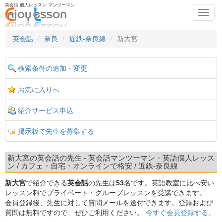
英会話 個人レッスン マンツーマン
Toggl
navig
英会話
奈良
近鉄-奈良線
新大宮
検索条件の追加・変更
お気に入りへ
紹介サービス申込
掲示板で先生を募集する
新大宮の英会話の先生 - 英会話マンツーマン・英語個人レッス
ン / カフェ・自宅・オンラインで格安 / 近鉄-奈良線
新大宮
で紹介できる
英会話
の先生は
53
名です。英語教室に比べ安い
レッスン料でプライベート・グループレッスンを受講できます。
会員登録後、先生に対して質問メールを送付できます。登録および
質問は無料ですので、ぜひご利用ください。
今すぐ会員登録する。