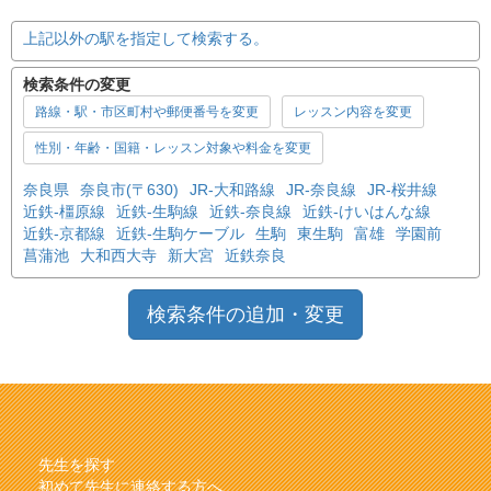
上記以外の駅を指定して検索する。
検索条件の変更
路線・駅・市区町村や郵便番号を変更
レッスン内容を変更
性別・年齢・国籍・レッスン対象や料金を変更
奈良県
奈良市(〒630)
JR-大和路線
JR-奈良線
JR-桜井線
近鉄-橿原線
近鉄-生駒線
近鉄-奈良線
近鉄-けいはんな線
近鉄-京都線
近鉄-生駒ケーブル
生駒
東生駒
富雄
学園前
菖蒲池
大和西大寺
新大宮
近鉄奈良
検索条件の追加・変更
先生を探す
初めて先生に連絡する方へ