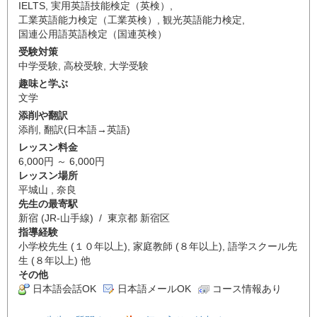
IELTS
,
実用英語技能検定（英検）
,
工業英語能力検定（工業英検）
,
観光英語能力検定
,
国連公用語英語検定（国連英検）
受験対策
中学受験
,
高校受験
,
大学受験
趣味と学ぶ
文学
添削や翻訳
添削
,
翻訳(日本語→英語)
レッスン料金
6,000円 ～ 6,000円
レッスン場所
平城山 , 奈良
先生の最寄駅
新宿 (JR-山手線) / 東京都 新宿区
指導経験
小学校先生 (１０年以上), 家庭教師 (８年以上), 語学スクール先
生 (８年以上) 他
その他
日本語会話OK
日本語メールOK
コース情報あり