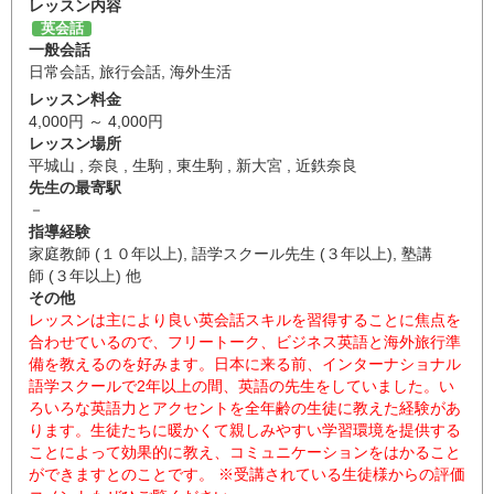
レッスン内容
英会話
一般会話
日常会話
,
旅行会話
,
海外生活
レッスン料金
4,000円 ～ 4,000円
レッスン場所
平城山 , 奈良 , 生駒 , 東生駒 , 新大宮 , 近鉄奈良
先生の最寄駅
－
指導経験
家庭教師 (１０年以上), 語学スクール先生 (３年以上), 塾講
師 (３年以上) 他
その他
レッスンは主により良い英会話スキルを習得することに焦点を
合わせているので、フリートーク、ビジネス英語と海外旅行準
備を教えるのを好みます。日本に来る前、インターナショナル
語学スクールで2年以上の間、英語の先生をしていました。い
ろいろな英語力とアクセントを全年齢の生徒に教えた経験があ
ります。生徒たちに暖かくて親しみやすい学習環境を提供する
ことによって効果的に教え、コミュニケーションをはかること
ができますとのことです。 ※受講されている生徒様からの評価