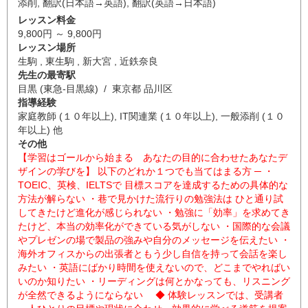
添削
,
翻訳(日本語→英語)
,
翻訳(英語→日本語)
レッスン料金
9,800円 ～ 9,800円
レッスン場所
生駒 , 東生駒 , 新大宮 , 近鉄奈良
先生の最寄駅
目黒 (東急-目黒線) / 東京都 品川区
指導経験
家庭教師 (１０年以上), IT関連業 (１０年以上), 一般添削 (１０
年以上) 他
その他
【学習はゴールから始まる あなたの目的に合わせたあなたデ
ザインの学びを】 以下のどれか１つでも当てはまる方 ─ ・
TOEIC、英検、IELTSで 目標スコアを達成するための具体的な
方法が解らない ・巷で見かけた流行りの勉強法は ひと通り試
してきたけど進化が感じられない ・勉強に「効率」を求めてき
たけど、本当の効率化ができている気がしない ・国際的な会議
やプレゼンの場で製品の強みや自分のメッセージを伝えたい ・
海外オフィスからの出張者ともう少し自信を持って会話を楽し
みたい ・英語にばかり時間を使えないので、どこまでやればい
いのか知りたい ・リーディングは何とかなっても、リスニング
が全然できるようにならない ◆ 体験レッスンでは、受講者