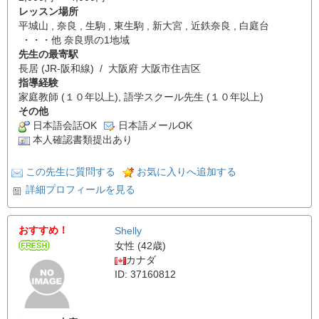
レッスン場所
平城山 , 奈良 , 生駒 , 東生駒 , 新大宮 , 近鉄奈良 , 白庭台
・・・他 奈良県の1地域
先生の最寄駅
長居 (JR-阪和線) / 大阪府 大阪市住吉区
指導経験
家庭教師 (１０年以上), 語学スクール先生 (１０年以上)
その他
日本語会話OK
日本語メールOK
本人確認書類提出あり
この先生に質問する
お気に入りへ追加する
詳細プロフィールを見る
おすすめ！
Shelly
女性 (42歳)
カナダ
ID: 37160812