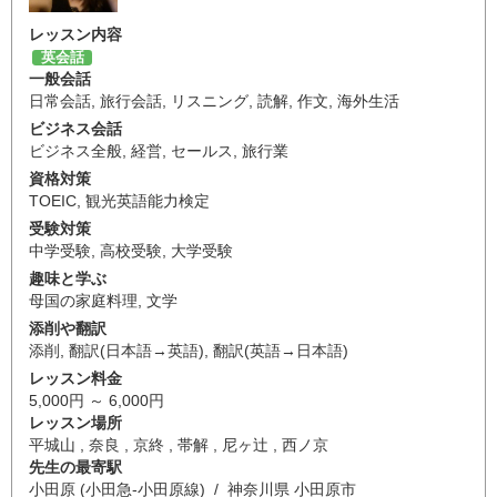
レッスン内容
英会話
一般会話
日常会話
,
旅行会話
,
リスニング
,
読解
,
作文
,
海外生活
ビジネス会話
ビジネス全般
,
経営
,
セールス
,
旅行業
資格対策
TOEIC
,
観光英語能力検定
受験対策
中学受験
,
高校受験
,
大学受験
趣味と学ぶ
母国の家庭料理
,
文学
添削や翻訳
添削
,
翻訳(日本語→英語)
,
翻訳(英語→日本語)
レッスン料金
5,000円 ～ 6,000円
レッスン場所
平城山 , 奈良 , 京終 , 帯解 , 尼ヶ辻 , 西ノ京
先生の最寄駅
小田原 (小田急-小田原線) / 神奈川県 小田原市