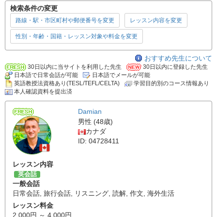
検索条件の変更
路線・駅・市区町村や郵便番号を変更
レッスン内容を変更
性別・年齢・国籍・レッスン対象や料金を変更
おすすめ先生について
30日以内に当サイトを利用した先生
30日以内に登録した先生
日本語で日常会話が可能
日本語でメールが可能
英語教授法資格あり(TESL/TEFL/CELTA)
学習目的別のコース情報あり
本人確認資料を提出済
Damian
男性 (48歳)
カナダ
ID: 04728411
レッスン内容
英会話
一般会話
日常会話
,
旅行会話
,
リスニング
,
読解
,
作文
,
海外生活
レッスン料金
2,000円 ～ 4,000円