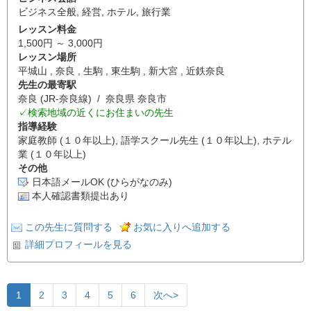
ビジネス全般
,
経営
,
ホテル
,
旅行業
レッスン料金
1,500円 ～ 3,000円
レッスン場所
平城山 , 奈良 , 生駒 , 東生駒 , 新大宮 , 近鉄奈良
先生の最寄駅
奈良 (JR-奈良線) / 奈良県 奈良市
✓検索地域の近くにお住まいの先生
指導経験
家庭教師 (１０年以上), 語学スクール先生 (１０年以上), ホテル
業 (１０年以上)
その他
日本語メールOK (ひらがなのみ)
本人確認書類提出あり
この先生に質問する
お気に入りへ追加する
詳細プロフィールを見る
1
2
3
4
5
6
次へ>