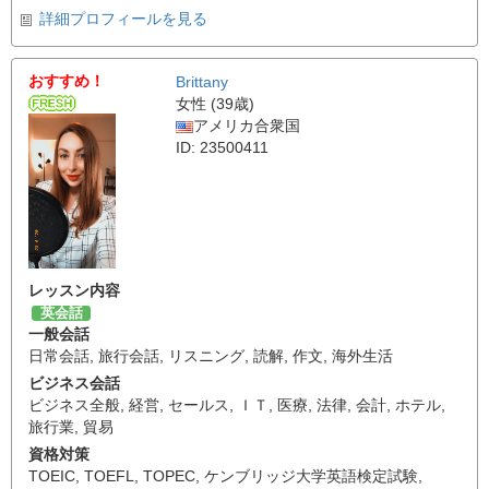
詳細プロフィールを見る
おすすめ！
Brittany
女性 (39歳)
アメリカ合衆国
ID: 23500411
レッスン内容
英会話
一般会話
日常会話
,
旅行会話
,
リスニング
,
読解
,
作文
,
海外生活
ビジネス会話
ビジネス全般
,
経営
,
セールス
,
ＩＴ
,
医療
,
法律
,
会計
,
ホテル
,
旅行業
,
貿易
資格対策
TOEIC
,
TOEFL
,
TOPEC
,
ケンブリッジ大学英語検定試験
,