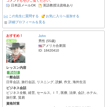
コメントもぜひご覧ください。
日本語メールOK
英語教授法資格あり
この先生に質問する
お気に入りへ追加する
詳細プロフィールを見る
おすすめ！
John
男性 (55歳)
アメリカ合衆国
ID: 18420410
レッスン内容
英会話
一般会話
日常会話
,
旅行会話
,
リスニング
,
読解
,
作文
,
海外生活
ビジネス会話
ビジネス全般
,
経営
,
セールス
,
ＩＴ
,
医療
,
法律
,
会計
,
ホテル
,
旅行業
,
貿易
資格対策