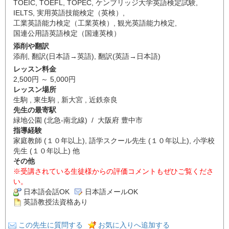
TOEIC
,
TOEFL
,
TOPEC
,
ケンブリッジ大学英語検定試験
,
IELTS
,
実用英語技能検定（英検）
,
工業英語能力検定（工業英検）
,
観光英語能力検定
,
国連公用語英語検定（国連英検）
添削や翻訳
添削
,
翻訳(日本語→英語)
,
翻訳(英語→日本語)
レッスン料金
2,500円 ～ 5,000円
レッスン場所
生駒 , 東生駒 , 新大宮 , 近鉄奈良
先生の最寄駅
緑地公園 (北急-南北線) / 大阪府 豊中市
指導経験
家庭教師 (１０年以上), 語学スクール先生 (１０年以上), 小学校
先生 (１０年以上) 他
その他
※受講されている生徒様からの評価コメントもぜひご覧くださ
い。
日本語会話OK
日本語メールOK
英語教授法資格あり
この先生に質問する
お気に入りへ追加する