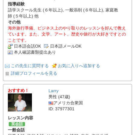
指導経験
語学スクール先生 (６年以上), 一般添削 (６年以上), 家庭教
師 (５年以上) 他
その他
海外旅行準備、ビジネス上のやり取りのレッスンを好んで教え
ています。また、文学、アート、歴史や旅行が大好きですとの
ことです。
日本語会話OK
日本語メールOK
本人確認書類提出あり
この先生に質問する
お気に入りへ追加する
詳細プロフィールを見る
おすすめ！
Larry
男性 (47歳)
アメリカ合衆国
ID: 37977301
レッスン内容
英会話
一般会話