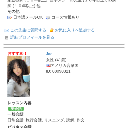
家庭教師 (１０年以上), 語学スクール先生 (１０年以上), 塾講
師 (１０年以上) 他
その他
日本語メールOK
コース情報あり
この先生に質問する
お気に入りへ追加する
詳細プロフィールを見る
おすすめ！
Jae
女性 (41歳)
アメリカ合衆国
ID: 08090321
レッスン内容
英会話
一般会話
日常会話
,
旅行会話
,
リスニング
,
読解
,
作文
ビジネス会話