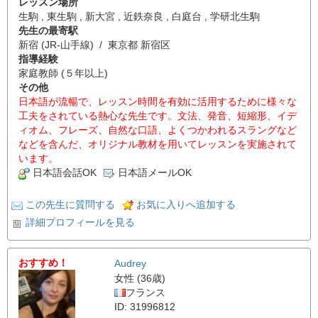
レッスン場所
生駒 , 東生駒 , 新大宮 , 近鉄奈良 , 白庭台 , 学研北生駒
先生の最寄駅
新宿 (JR-山手線) / 東京都 新宿区
指導経験
家庭教師 (５年以上)
その他
日本語が流暢で、レッスン時間を有効に活用するために様々な
工夫をされている熱心な先生です。文法、発音、短縮形、イデ
ィオム、フレーズ、自然な口語、よくつかわれるスラングなど
などを含んだ、オリジナル教材を用いてレッスンを実施されて
います。
日本語会話OK
日本語メールOK
この先生に質問する
お気に入りへ追加する
詳細プロフィールを見る
おすすめ！
Audrey
女性 (36歳)
フランス
ID: 31996812