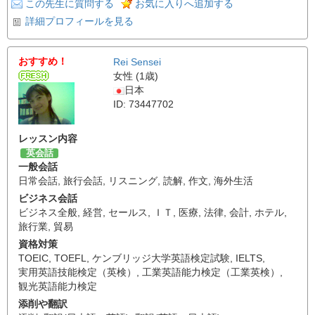
この先生に質問する
お気に入りへ追加する
詳細プロフィールを見る
おすすめ！
Rei Sensei
女性 (1歳)
日本
ID: 73447702
レッスン内容
英会話
一般会話
日常会話
,
旅行会話
,
リスニング
,
読解
,
作文
,
海外生活
ビジネス会話
ビジネス全般
,
経営
,
セールス
,
ＩＴ
,
医療
,
法律
,
会計
,
ホテル
,
旅行業
,
貿易
資格対策
TOEIC
,
TOEFL
,
ケンブリッジ大学英語検定試験
,
IELTS
,
実用英語技能検定（英検）
,
工業英語能力検定（工業英検）
,
観光英語能力検定
添削や翻訳