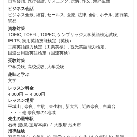
日常会話
,
旅行会話
,
リスニング
,
読解
,
作文
,
海外生活
ビジネス会話
ビジネス全般
,
経営
,
セールス
,
医療
,
法律
,
会計
,
ホテル
,
旅行業
,
貿易
資格対策
TOEIC
,
TOEFL
,
TOPEC
,
ケンブリッジ大学英語検定試験
,
IELTS
,
実用英語技能検定（英検）
,
工業英語能力検定（工業英検）
,
観光英語能力検定
,
国連公用語英語検定（国連英検）
受験対策
中学受験
,
高校受験
,
大学受験
趣味と学ぶ
文学
レッスン料金
4,000円 ～ 4,000円
レッスン場所
平城山 , 奈良 , 生駒 , 東生駒 , 新大宮 , 近鉄奈良 , 白庭台
・・・他 奈良県の1地域
先生の最寄駅
石橋 (阪急-宝塚本線) / 大阪府 池田市
指導経験