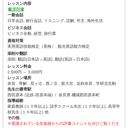
レッスン内容
英会話
一般会話
日常会話
,
旅行会話
,
リスニング
,
読解
,
作文
,
海外生活
ビジネス会話
ビジネス全般
,
経営
,
旅行業
資格対策
実用英語技能検定（英検）
,
観光英語能力検定
添削や翻訳
添削
,
翻訳(日本語→英語)
,
翻訳(英語→日本語)
レッスン料金
2,500円 ～ 3,000円
レッスン場所
奈良 , 帯解 , 尼ヶ辻 , 西ノ京 , 新大宮 , 近鉄奈良 , 学研北生駒
先生の最寄駅
西田原本 (近鉄-田原本線) / 奈良県 磯城郡田原本町
指導経験
家庭教師 (１０年以上), 語学スクール先生 (１０年以上), 高等学
校先生 (１０年以上) 他
その他
※受講されている生徒様からの評価コメントもぜひご覧くださ