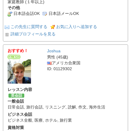
家庭教師 (１年以上)
その他
日本語会話OK
日本語メールOK
この先生に質問する
お気に入りへ追加する
詳細プロフィールを見る
おすすめ！
Joshua
男性 (45歳)
アメリカ合衆国
ID: 01129302
レッスン内容
英会話
一般会話
日常会話
,
旅行会話
,
リスニング
,
読解
,
作文
,
海外生活
ビジネス会話
ビジネス全般
,
医療
,
ホテル
,
旅行業
資格対策