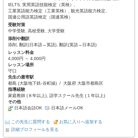
IELTS
,
実用英語技能検定（英検）
,
工業英語能力検定（工業英検）
,
観光英語能力検定
,
国連公用語英語検定（国連英検）
受験対策
中学受験
,
高校受験
,
大学受験
添削や翻訳
添削
,
翻訳(日本語→英語)
,
翻訳(英語→日本語)
レッスン料金
4,000円 ～ 4,000円
レッスン場所
守口
先生の最寄駅
都島 (大阪地下鉄-谷町線) / 大阪府 大阪市都島区
指導経験
家庭教師 (８年以上), 語学スクール先生 (１年以上)
その他
日本語会話OK
日本語メールOK
この先生に質問する
お気に入りへ追加する
詳細プロフィールを見る