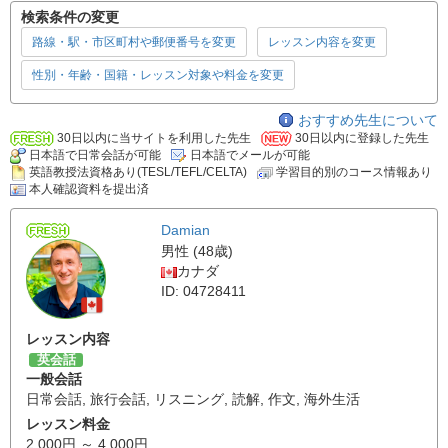
検索条件の変更
路線・駅・市区町村や郵便番号を変更
レッスン内容を変更
性別・年齢・国籍・レッスン対象や料金を変更
おすすめ先生について
30日以内に当サイトを利用した先生
30日以内に登録した先生
日本語で日常会話が可能
日本語でメールが可能
英語教授法資格あり(TESL/TEFL/CELTA)
学習目的別のコース情報あり
本人確認資料を提出済
Damian
男性 (48歳)
カナダ
ID: 04728411
レッスン内容
英会話
一般会話
日常会話
,
旅行会話
,
リスニング
,
読解
,
作文
,
海外生活
レッスン料金
2,000円 ～ 4,000円