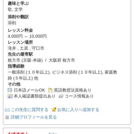
趣味と学ぶ
歌
,
文学
添削や翻訳
添削
レッスン料金
4,000円 ～ 10,000円
レッスン場所
滝井 , 土居 , 守口市
先生の最寄駅
枚方市 (京阪-本線) / 大阪府 枚方市
指導経験
一般添削 (１０年以上), ビジネス添削 (１０年以上), 家庭教
師 (５年以上) 他
その他
日本語メールOK
英語教授法資格あり
本人確認書類提出あり
コース情報あり
この先生に質問する
お気に入りへ追加する
詳細プロフィールを見る
おすすめ！