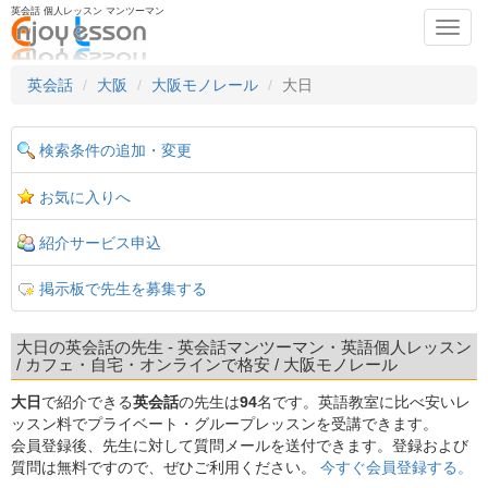
英会話 個人レッスン マンツーマン
Toggl
navig
英会話
大阪
大阪モノレール
大日
検索条件の追加・変更
お気に入りへ
紹介サービス申込
掲示板で先生を募集する
大日の英会話の先生 - 英会話マンツーマン・英語個人レッスン
/ カフェ・自宅・オンラインで格安 / 大阪モノレール
大日
で紹介できる
英会話
の先生は
94
名です。英語教室に比べ安いレ
ッスン料でプライベート・グループレッスンを受講できます。
会員登録後、先生に対して質問メールを送付できます。登録および
質問は無料ですので、ぜひご利用ください。
今すぐ会員登録する。