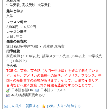
受験対策
中学受験
,
高校受験
,
大学受験
趣味と学ぶ
文学
レッスン料金
2,500円 ～ 4,500円
レッスン場所
大日 , 守口
先生の最寄駅
塚口 (阪急-神戸本線) / 兵庫県 尼崎市
指導経験
家庭教師 (１０年以上), 語学スクール先生 (６年以上), 中学校先
生 (１年以上)
その他
TOEIC、英検、英会話（入門〜中上級）を好んで教えていま
す。また、アメリカの高校への留学、イギリス、フランス、中
国への短期留学の経験があります。そして、出張でイタリア、
台湾などへ度々渡航し海外経験も豊富ですとのことです。
日本語会話OK
日本語メールOK
本人確認書類提出あり
この先生に質問する
お気に入りへ追加する