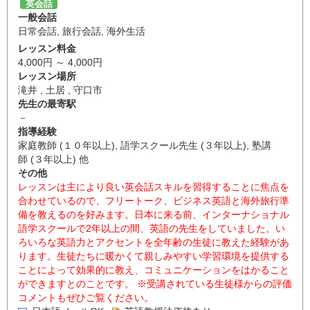
英会話
一般会話
日常会話
,
旅行会話
,
海外生活
レッスン料金
4,000円 ～ 4,000円
レッスン場所
滝井 , 土居 , 守口市
先生の最寄駅
－
指導経験
家庭教師 (１０年以上), 語学スクール先生 (３年以上), 塾講
師 (３年以上) 他
その他
レッスンは主により良い英会話スキルを習得することに焦点を
合わせているので、フリートーク、ビジネス英語と海外旅行準
備を教えるのを好みます。日本に来る前、インターナショナル
語学スクールで2年以上の間、英語の先生をしていました。い
ろいろな英語力とアクセントを全年齢の生徒に教えた経験があ
ります。生徒たちに暖かくて親しみやすい学習環境を提供する
ことによって効果的に教え、コミュニケーションをはかること
ができますとのことです。 ※受講されている生徒様からの評価
コメントもぜひご覧ください。