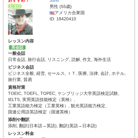
John
男性 (55歳)
アメリカ合衆国
ID: 18420410
レッスン内容
英会話
一般会話
日常会話
,
旅行会話
,
リスニング
,
読解
,
作文
,
海外生活
ビジネス会話
ビジネス全般
,
経営
,
セールス
,
ＩＴ
,
医療
,
法律
,
会計
,
ホテル
,
旅行業
,
貿易
資格対策
TOEIC
,
TOEFL
,
TOPEC
,
ケンブリッジ大学英語検定試験
,
IELTS
,
実用英語技能検定（英検）
,
工業英語能力検定（工業英検）
,
観光英語能力検定
,
国連公用語英語検定（国連英検）
添削や翻訳
添削
,
翻訳(日本語→英語)
,
翻訳(英語→日本語)
レッスン料金