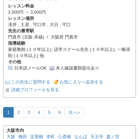
レッスン料金
2,000円 ～ 3,000円
レッスン場所
滝井 , 土居 , 守口市 , 大日 , 守口
先生の最寄駅
門真市 (京阪-本線) / 大阪府 門真市
指導経験
家庭教師 (１０年以上), 語学スクール先生 (１０年以上), 一般添
削 (１０年以上) 他
その他
日本語メールOK
本人確認書類提出あり
この先生に質問する
お気に入りへ追加する
詳細プロフィールを見る
1
2
3
4
5
6
次へ>
大阪市内
大阪
梅田
淀屋橋
本町
心斎橋
なんば
天王寺
森ノ宮