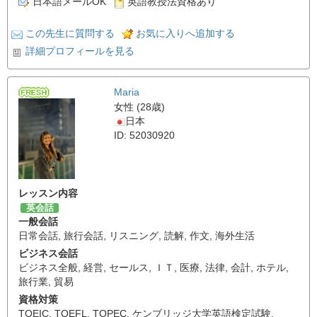
日本語メールOK
英語教授法資格あり
この先生に質問する
お気に入りへ追加する
詳細プロフィールを見る
Maria
女性 (28歳)
日本
ID: 52030920
レッスン内容
英会話
一般会話
日常会話
,
旅行会話
,
リスニング
,
読解
,
作文
,
海外生活
ビジネス会話
ビジネス全般
,
経営
,
セールス
,
ＩＴ
,
医療
,
法律
,
会計
,
ホテル
,
旅行業
,
貿易
資格対策
TOEIC
,
TOEFL
,
TOPEC
,
ケンブリッジ大学英語検定試験
,