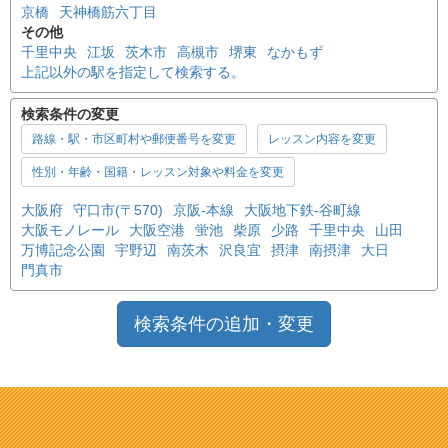
京橋
天神橋筋六丁目
その他
千里中央
江坂
茨木市
高槻市
堺東
なかもず
上記以外の駅を指定して検索する。
検索条件の変更
路線・駅・市区町村や郵便番号を変更
レッスン内容を変更
性別・年齢・国籍・レッスン対象や料金を変更
大阪府
守口市(〒570)
京阪-本線
大阪地下鉄-谷町線
大阪モノレール
大阪空港
蛍池
柴原
少路
千里中央
山田
万博記念公園
宇野辺
南茨木
沢良宜
摂津
南摂津
大日
門真市
検索条件の追加・変更