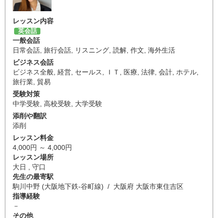
レッスン内容
英会話
一般会話
日常会話
,
旅行会話
,
リスニング
,
読解
,
作文
,
海外生活
ビジネス会話
ビジネス全般
,
経営
,
セールス
,
ＩＴ
,
医療
,
法律
,
会計
,
ホテル
,
旅行業
,
貿易
受験対策
中学受験
,
高校受験
,
大学受験
添削や翻訳
添削
レッスン料金
4,000円 ～ 4,000円
レッスン場所
大日 , 守口
先生の最寄駅
駒川中野 (大阪地下鉄-谷町線) / 大阪府 大阪市東住吉区
指導経験
－
その他