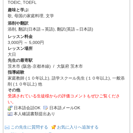
TOEIC
,
TOEFL
趣味と学ぶ
歌
,
母国の家庭料理
,
文学
添削や翻訳
添削
,
翻訳(日本語→英語)
,
翻訳(英語→日本語)
レッスン料金
3,000円 ～ 5,000円
レッスン場所
大日
先生の最寄駅
茨木市 (阪急-京都本線) / 大阪府 茨木市
指導経験
家庭教師 (１０年以上), 語学スクール先生 (１０年以上), 一般添
削 (１０年以上) 他
その他
受講されている生徒様からの評価コメントもぜひご覧くださ
い。
日本語会話OK
日本語メールOK
本人確認書類提出あり
この先生に質問する
お気に入りへ追加する