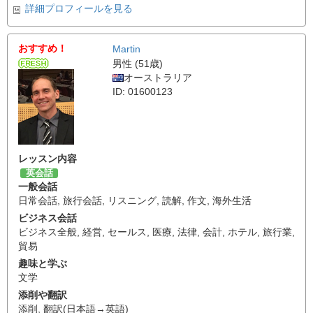
詳細プロフィールを見る
おすすめ！
Martin
男性 (51歳)
オーストラリア
ID: 01600123
レッスン内容
英会話
一般会話
日常会話
,
旅行会話
,
リスニング
,
読解
,
作文
,
海外生活
ビジネス会話
ビジネス全般
,
経営
,
セールス
,
医療
,
法律
,
会計
,
ホテル
,
旅行業
,
貿易
趣味と学ぶ
文学
添削や翻訳
添削
,
翻訳(日本語→英語)