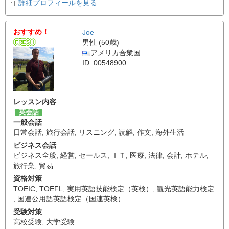
詳細プロフィールを見る
おすすめ！
Joe
男性 (50歳)
アメリカ合衆国
ID: 00548900
レッスン内容
英会話
一般会話
日常会話
,
旅行会話
,
リスニング
,
読解
,
作文
,
海外生活
ビジネス会話
ビジネス全般
,
経営
,
セールス
,
ＩＴ
,
医療
,
法律
,
会計
,
ホテル
,
旅行業
,
貿易
資格対策
TOEIC
,
TOEFL
,
実用英語技能検定（英検）
,
観光英語能力検定
,
国連公用語英語検定（国連英検）
受験対策
高校受験
,
大学受験