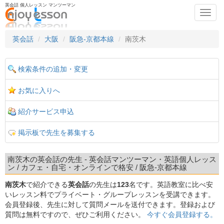
英会話 個人レッスン マンツーマン
Toggl
navig
英会話
大阪
阪急-京都本線
南茨木
検索条件の追加・変更
お気に入りへ
紹介サービス申込
掲示板で先生を募集する
南茨木の英会話の先生 - 英会話マンツーマン・英語個人レッス
ン / カフェ・自宅・オンラインで格安 / 阪急-京都本線
南茨木
で紹介できる
英会話
の先生は
123
名です。英語教室に比べ安
いレッスン料でプライベート・グループレッスンを受講できます。
会員登録後、先生に対して質問メールを送付できます。登録および
質問は無料ですので、ぜひご利用ください。
今すぐ会員登録する。