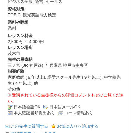
ビジネス全般
,
経営
,
セールス
資格対策
TOEIC
,
観光英語能力検定
添削や翻訳
添削
レッスン料金
2,500円 ～ 4,000円
レッスン場所
茨木市
先生の最寄駅
三ノ宮 (JR-神戸線) / 兵庫県 神戸市中央区
指導経験
家庭教師 (９年以上), 語学スクール先生 (９年以上), 中学校先
生 (４年以上) 他
その他
※受講されている生徒様からの評価コメントもぜひご覧くださ
い。
日本語会話OK
日本語メールOK
本人確認書類提出あり
コース情報あり
この先生に質問する
お気に入りへ追加する