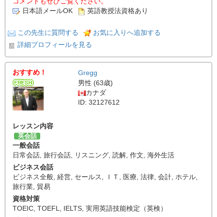
コメントもぜひご覧ください。
日本語メールOK
英語教授法資格あり
この先生に質問する
お気に入りへ追加する
詳細プロフィールを見る
おすすめ！
Gregg
男性 (63歳)
カナダ
ID: 32127612
レッスン内容
英会話
一般会話
日常会話
,
旅行会話
,
リスニング
,
読解
,
作文
,
海外生活
ビジネス会話
ビジネス全般
,
経営
,
セールス
,
ＩＴ
,
医療
,
法律
,
会計
,
ホテル
,
旅行業
,
貿易
資格対策
TOEIC
,
TOEFL
,
IELTS
,
実用英語技能検定（英検）