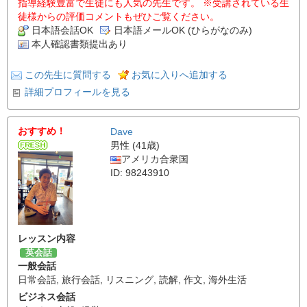
指導経験豊富で生徒にも人気の先生です。 ※受講されている生
徒様からの評価コメントもぜひご覧ください。
日本語会話OK
日本語メールOK (ひらがなのみ)
本人確認書類提出あり
この先生に質問する
お気に入りへ追加する
詳細プロフィールを見る
おすすめ！
Dave
男性 (41歳)
アメリカ合衆国
ID: 98243910
レッスン内容
英会話
一般会話
日常会話
,
旅行会話
,
リスニング
,
読解
,
作文
,
海外生活
ビジネス会話