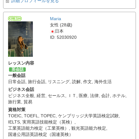
詳細プロフィールを見る
Maria
女性 (28歳)
日本
ID: 52030920
レッスン内容
英会話
一般会話
日常会話
,
旅行会話
,
リスニング
,
読解
,
作文
,
海外生活
ビジネス会話
ビジネス全般
,
経営
,
セールス
,
ＩＴ
,
医療
,
法律
,
会計
,
ホテル
,
旅行業
,
貿易
資格対策
TOEIC
,
TOEFL
,
TOPEC
,
ケンブリッジ大学英語検定試験
,
IELTS
,
実用英語技能検定（英検）
,
工業英語能力検定（工業英検）
,
観光英語能力検定
,
国連公用語英語検定（国連英検）