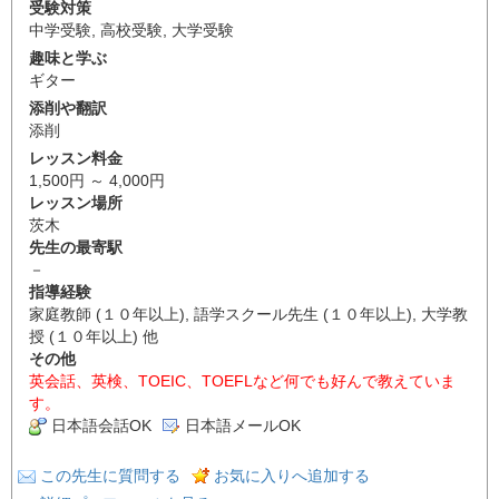
受験対策
中学受験
,
高校受験
,
大学受験
趣味と学ぶ
ギター
添削や翻訳
添削
レッスン料金
1,500円 ～ 4,000円
レッスン場所
茨木
先生の最寄駅
－
指導経験
家庭教師 (１０年以上), 語学スクール先生 (１０年以上), 大学教
授 (１０年以上) 他
その他
英会話、英検、TOEIC、TOEFLなど何でも好んで教えていま
す。
日本語会話OK
日本語メールOK
この先生に質問する
お気に入りへ追加する