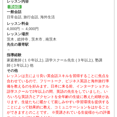
レッスン内容
英会話
一般会話
日常会話
,
旅行会話
,
海外生活
レッスン料金
4,000円 ～ 4,000円
レッスン場所
茨木 , 総持寺 , 茨木市 , 南茨木
先生の最寄駅
－
指導経験
家庭教師 (１０年以上), 語学スクール先生 (３年以上), 塾講
師 (３年以上) 他
その他
レッスンは主により良い英会話スキルを習得することに焦点を
合わせているので、フリートーク、ビジネス英語と海外旅行準
備を教えるのを好みます。日本に来る前、インターナショナル
語学スクールで2年以上の間、英語の先生をしていました。い
ろいろな英語力とアクセントを全年齢の生徒に教えた経験があ
ります。生徒たちに暖かくて親しみやすい学習環境を提供する
ことによって効果的に教え、コミュニケーションをはかること
ができますとのことです。 ※受講されている生徒様からの評価