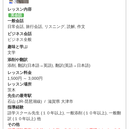
レッスン内容
英会話
一般会話
日常会話
,
旅行会話
,
リスニング
,
読解
,
作文
ビジネス会話
ビジネス全般
趣味と学ぶ
文学
添削や翻訳
添削
,
翻訳(日本語→英語)
,
翻訳(英語→日本語)
レッスン料金
1,500円 ～ 3,000円
レッスン場所
茨木
先生の最寄駅
石山 (JR-琵琶湖線) / 滋賀県 大津市
指導経験
語学スクール先生 (１０年以上), 一般添削 (１０年以上), 一般翻
訳 (１０年以上) 他
その他