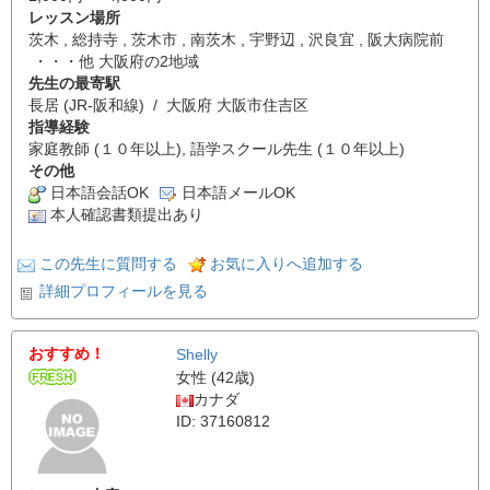
レッスン場所
茨木 , 総持寺 , 茨木市 , 南茨木 , 宇野辺 , 沢良宜 , 阪大病院前
・・・他 大阪府の2地域
先生の最寄駅
長居 (JR-阪和線) / 大阪府 大阪市住吉区
指導経験
家庭教師 (１０年以上), 語学スクール先生 (１０年以上)
その他
日本語会話OK
日本語メールOK
本人確認書類提出あり
この先生に質問する
お気に入りへ追加する
詳細プロフィールを見る
おすすめ！
Shelly
女性 (42歳)
カナダ
ID: 37160812