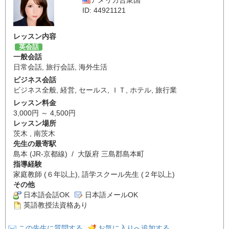
ID: 44921121
レッスン内容
英会話
一般会話
日常会話
,
旅行会話
,
海外生活
ビジネス会話
ビジネス全般
,
経営
,
セールス
,
ＩＴ
,
ホテル
,
旅行業
レッスン料金
3,000円 ～ 4,500円
レッスン場所
茨木 , 南茨木
先生の最寄駅
島本 (JR-京都線) / 大阪府 三島郡島本町
指導経験
家庭教師 (６年以上), 語学スクール先生 (２年以上)
その他
日本語会話OK
日本語メールOK
英語教授法資格あり
この先生に質問する
お気に入りへ追加する