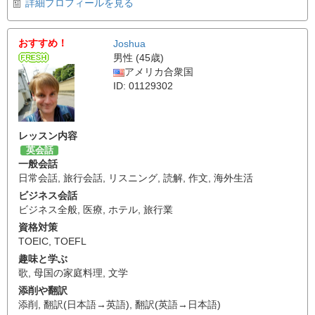
詳細プロフィールを見る
おすすめ！
Joshua
男性 (45歳)
アメリカ合衆国
ID: 01129302
レッスン内容
英会話
一般会話
日常会話
,
旅行会話
,
リスニング
,
読解
,
作文
,
海外生活
ビジネス会話
ビジネス全般
,
医療
,
ホテル
,
旅行業
資格対策
TOEIC
,
TOEFL
趣味と学ぶ
歌
,
母国の家庭料理
,
文学
添削や翻訳
添削
,
翻訳(日本語→英語)
,
翻訳(英語→日本語)