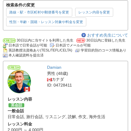
検索条件の変更
路線・駅・市区町村や郵便番号を変更
レッスン内容を変更
性別・年齢・国籍・レッスン対象や料金を変更
おすすめ先生について
30日以内に当サイトを利用した先生
30日以内に登録した先生
日本語で日常会話が可能
日本語でメールが可能
英語教授法資格あり(TESL/TEFL/CELTA)
学習目的別のコース情報あり
本人確認資料を提出済
Damian
男性 (48歳)
カナダ
ID: 04728411
レッスン内容
英会話
一般会話
日常会話
,
旅行会話
,
リスニング
,
読解
,
作文
,
海外生活
レッスン料金
2,000円 ～ 4,000円