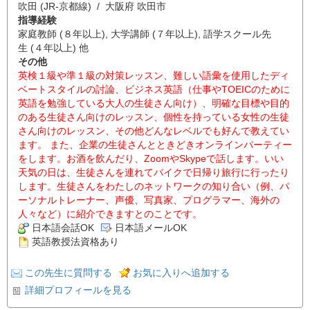
吹田 (JR-京都線) / 大阪府 吹田市
指導経験
家庭教師 (８年以上), 大学講師 (７年以上), 語学スクール先
生 (４年以上) 他
その他
英検１級や準１級の対策レッスン、難しい語彙を使用したディ
ベートスタイルの討論、ビジネス英語（仕事やTOEICのために
英語を勉強している大人の生徒さん向け）、明確な目標や目的
のある生徒さん向けのレッスン、個性を持っている女性の生徒
さん向けのレッスン、その他どんなレベルでも好んで教えてい
ます。 また、企業の生徒さんとときどきオンラインパーティー
をします。お酒を飲んだり、ZoomやSkypeで話します。いい
天気の日は、生徒さんを連れてバイクで日帰り旅行に行ったり
します。生徒さんをわたしのネットワークの知り合い（例、パ
ーソナルトレーナー、声優、写真家、プログラマー、海外の
人々など）に紹介できますとのことです。
日本語会話OK
日本語メールOK
英語教授法資格あり
この先生に質問する
お気に入りへ追加する
詳細プロフィールを見る