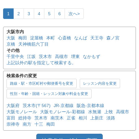
1
2
3
4
5
6
次へ>
大阪市内
大阪
梅田
淀屋橋
本町
心斎橋
なんば
天王寺
森ノ宮
京橋
天神橋筋六丁目
その他
千里中央
江坂
茨木市
高槻市
堺東
なかもず
上記以外の駅を指定して検索する。
検索条件の変更
路線・駅・市区町村や郵便番号を変更
レッスン内容を変更
性別・年齢・国籍・レッスン対象や料金を変更
大阪府
茨木市(〒567)
JR-京都線
阪急-京都本線
大阪モノレール
大阪モノレール-彩都線
水無瀬
上牧
高槻市
富田
総持寺
茨木市
南茨木
正雀
相川
上新庄
淡路
崇禅寺
南方
十三
梅田