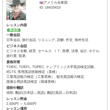
アメリカ合衆国
ID: 18420410
レッスン内容
英会話
一般会話
日常会話
,
旅行会話
,
リスニング
,
読解
,
作文
,
海外生活
ビジネス会話
ビジネス全般
,
経営
,
セールス
,
ＩＴ
,
医療
,
法律
,
会計
,
ホテル
,
旅行業
,
貿易
資格対策
TOEIC
,
TOEFL
,
TOPEC
,
ケンブリッジ大学英語検定試験
,
IELTS
,
実用英語技能検定（英検）
,
工業英語能力検定（工業英検）
,
観光英語能力検定
,
国連公用語英語検定（国連英検）
添削や翻訳
添削
,
翻訳(日本語→英語)
,
翻訳(英語→日本語)
レッスン料金
2,500円 ～ 5,000円
レッスン場所