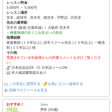
レッスン料金
3,000円 ～ 5,000円
レッスン場所
茨木 , 総持寺 , 茨木市 , 南茨木 , 宇野辺 , 沢良宜
先生の最寄駅
茨木市 (阪急-京都本線) / 大阪府 茨木市
✓検索地域の近くにお住まいの先生
指導経験
家庭教師 (１０年以上), 語学スクール先生 (１０年以上), 一般添
削 (１０年以上) 他
その他
受講されている生徒様からの評価コメントもぜひご覧くださ
い。
日本語会話OK
日本語メールOK
本人確認書類提出あり
この先生に質問する
お気に入りへ追加する
詳細プロフィールを見る
おすすめ！
John
男性 (55歳)