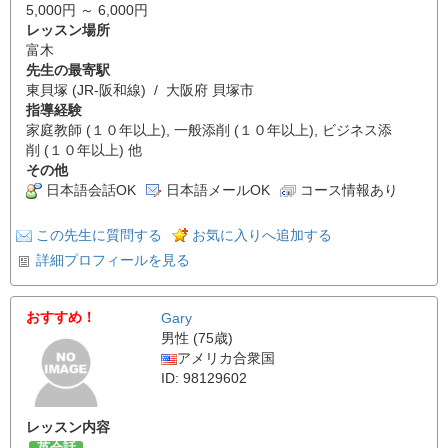
5,000円 ～ 6,000円
レッスン場所
富木
先生の最寄駅
東貝塚 (JR-阪和線) / 大阪府 貝塚市
指導経験
家庭教師 (１０年以上), 一般添削 (１０年以上), ビジネス添
削 (１０年以上) 他
その他
日本語会話OK
日本語メールOK
コース情報あり
この先生に質問する
お気に入りへ追加する
詳細プロフィールを見る
おすすめ！
Gary
男性 (75歳)
アメリカ合衆国
ID: 98129602
レッスン内容