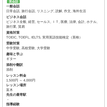
英会話
一般会話
日常会話
,
旅行会話
,
リスニング
,
読解
,
作文
,
海外生活
ビジネス会話
ビジネス全般
,
経営
,
セールス
,
ＩＴ
,
医療
,
法律
,
会計
,
ホテル
,
旅行業
,
貿易
資格対策
TOEIC
,
TOEFL
,
IELTS
,
実用英語技能検定（英検）
受験対策
中学受験
,
高校受験
,
大学受験
趣味と学ぶ
ギター
添削や翻訳
添削
レッスン料金
1,500円 ～ 4,000円
レッスン場所
富木
先生の最寄駅
－
指導経験