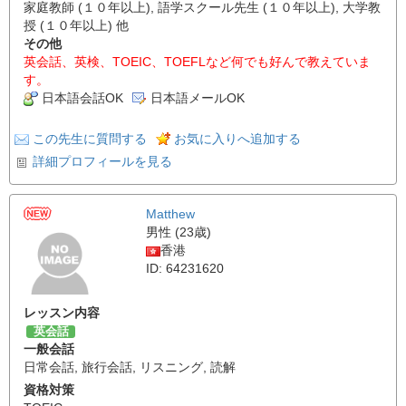
家庭教師 (１０年以上), 語学スクール先生 (１０年以上), 大学教
授 (１０年以上) 他
その他
英会話、英検、TOEIC、TOEFLなど何でも好んで教えていま
す。
日本語会話OK
日本語メールOK
この先生に質問する
お気に入りへ追加する
詳細プロフィールを見る
Matthew
男性 (23歳)
香港
ID: 64231620
レッスン内容
英会話
一般会話
日常会話
,
旅行会話
,
リスニング
,
読解
資格対策