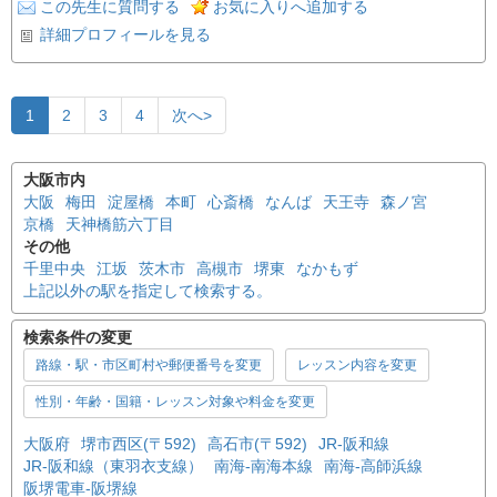
この先生に質問する
お気に入りへ追加する
詳細プロフィールを見る
1
2
3
4
次へ>
大阪市内
大阪
梅田
淀屋橋
本町
心斎橋
なんば
天王寺
森ノ宮
京橋
天神橋筋六丁目
その他
千里中央
江坂
茨木市
高槻市
堺東
なかもず
上記以外の駅を指定して検索する。
検索条件の変更
路線・駅・市区町村や郵便番号を変更
レッスン内容を変更
性別・年齢・国籍・レッスン対象や料金を変更
大阪府
堺市西区(〒592)
高石市(〒592)
JR-阪和線
JR-阪和線（東羽衣支線）
南海-南海本線
南海-高師浜線
阪堺電車-阪堺線