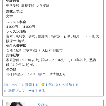
受験対策
中学受験
,
高校受験
,
大学受験
趣味と学ぶ
文学
レッスン料金
4,000円 ～ 4,000円
レッスン場所
富木 , 東羽衣 , 羽衣 , 伽羅橋 , 高師浜 , 石津 , 船尾 ・・・他 大
阪府の1地域
先生の最寄駅
石橋 (阪急-宝塚本線) / 大阪府 池田市
指導経験
家庭教師 (１０年以上), 語学スクール先生 (１０年以上), 塾講
師 (１０年以上) 他
その他
日本語メールOK
コース情報あり
この先生に質問する
お気に入りへ追加する
詳細プロフィールを見る
Celina