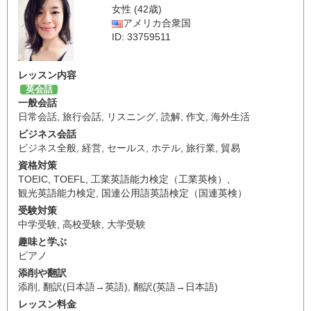
女性 (42歳)
アメリカ合衆国
ID: 33759511
レッスン内容
英会話
一般会話
日常会話
,
旅行会話
,
リスニング
,
読解
,
作文
,
海外生活
ビジネス会話
ビジネス全般
,
経営
,
セールス
,
ホテル
,
旅行業
,
貿易
資格対策
TOEIC
,
TOEFL
,
工業英語能力検定（工業英検）
,
観光英語能力検定
,
国連公用語英語検定（国連英検）
受験対策
中学受験
,
高校受験
,
大学受験
趣味と学ぶ
ピアノ
添削や翻訳
添削
,
翻訳(日本語→英語)
,
翻訳(英語→日本語)
レッスン料金