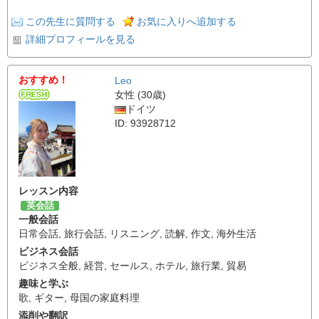
この先生に質問する
お気に入りへ追加する
詳細プロフィールを見る
おすすめ！
Leo
女性 (30歳)
ドイツ
ID: 93928712
レッスン内容
英会話
一般会話
日常会話
,
旅行会話
,
リスニング
,
読解
,
作文
,
海外生活
ビジネス会話
ビジネス全般
,
経営
,
セールス
,
ホテル
,
旅行業
,
貿易
趣味と学ぶ
歌
,
ギター
,
母国の家庭料理
添削や翻訳