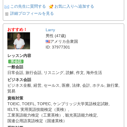
この先生に質問する
お気に入りへ追加する
詳細プロフィールを見る
おすすめ！
Larry
男性 (47歳)
アメリカ合衆国
ID: 37977301
レッスン内容
英会話
一般会話
日常会話
,
旅行会話
,
リスニング
,
読解
,
作文
,
海外生活
ビジネス会話
ビジネス全般
,
経営
,
セールス
,
医療
,
法律
,
会計
,
ホテル
,
旅行業
,
貿易
資格対策
TOEIC
,
TOEFL
,
TOPEC
,
ケンブリッジ大学英語検定試験
,
IELTS
,
実用英語技能検定（英検）
,
工業英語能力検定（工業英検）
,
観光英語能力検定
,
国連公用語英語検定（国連英検）