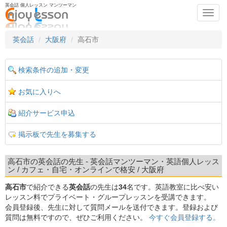
英会話 個人レッスン マンツーマン
Toggl
navig
英会話
大阪府
高石市
検索条件の追加・変更
お気に入りへ
紹介サービス申込
掲示板で先生を募集する
高石市の英会話の先生 - 英会話マンツーマン・英語個人レッス
ン / カフェ・自宅・オンラインで格安 / 大阪府
高石市
で紹介できる
英会話
の先生は
34
名です。英語教室に比べ安い
レッスン料でプライベート・グループレッスンを受講できます。
会員登録後、先生に対して質問メールを送付できます。登録および
質問は無料ですので、ぜひご利用ください。
今すぐ会員登録する。