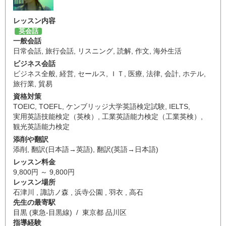
レッスン内容
英会話
一般会話
日常会話
,
旅行会話
,
リスニング
,
読解
,
作文
,
海外生活
ビジネス会話
ビジネス全般
,
経営
,
セールス
,
ＩＴ
,
医療
,
法律
,
会計
,
ホテル
,
旅行業
,
貿易
資格対策
TOEIC
,
TOEFL
,
ケンブリッジ大学英語検定試験
,
IELTS
,
実用英語技能検定（英検）
,
工業英語能力検定（工業英検）
,
観光英語能力検定
添削や翻訳
添削
,
翻訳(日本語→英語)
,
翻訳(英語→日本語)
レッスン料金
9,800円 ～ 9,800円
レッスン場所
石津川 , 諏訪ノ森 , 浜寺公園 , 羽衣 , 高石
先生の最寄駅
目黒 (東急-目黒線) / 東京都 品川区
指導経験