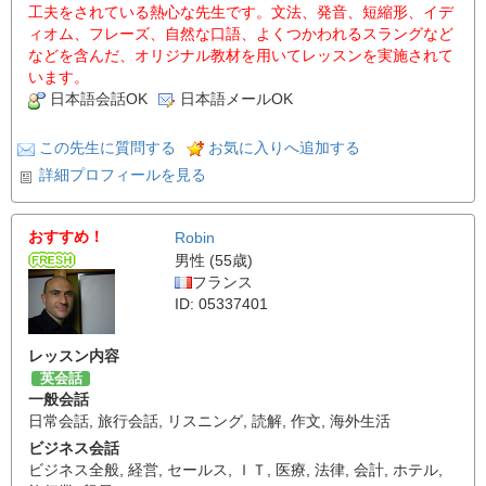
工夫をされている熱心な先生です。文法、発音、短縮形、イデ
ィオム、フレーズ、自然な口語、よくつかわれるスラングなど
などを含んだ、オリジナル教材を用いてレッスンを実施されて
います。
日本語会話OK
日本語メールOK
この先生に質問する
お気に入りへ追加する
詳細プロフィールを見る
おすすめ！
Robin
男性 (55歳)
フランス
ID: 05337401
レッスン内容
英会話
一般会話
日常会話
,
旅行会話
,
リスニング
,
読解
,
作文
,
海外生活
ビジネス会話
ビジネス全般
,
経営
,
セールス
,
ＩＴ
,
医療
,
法律
,
会計
,
ホテル
,