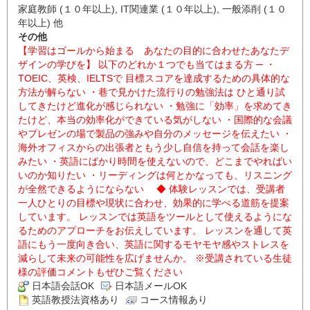
家庭教師 (１０年以上), IT関連業 (１０年以上), 一般添削 (１０
年以上) 他
その他
【学習はゴールから始まる あなたの目的に合わせたあなたデ
ザインの学びを】 以下のどれか１つでも当てはまる方 ─ ・
TOEIC、英検、IELTSで 目標スコアを達成するための具体的な
方法が解らない ・巷で見かけた流行りの勉強法は ひと通り試
してきたけど進化が感じられない ・勉強に「効率」を求めてき
たけど、本当の効率化ができている気がしない ・国際的な会議
やプレゼンの場で製品の強みや自分のメッセージを伝えたい ・
海外オフィスからの出張者ともう少し自信を持って会話を楽し
みたい ・英語にばかり時間を使えないので、どこまでやればい
いのか知りたい ・リーディングは何とかなっても、リスニング
が全然できるようにならない ◆ 体験レッスンでは、受講者
一人ひとりの目標や現状に合わせ、効果的に学べる道筋を提案
しています。 レッスンでは英語をツールとして使えるようにな
るためのアプローチをお伝えしています。 レッスンを通して英
語にもう一度向き合い、英語に関するモヤモヤ感やストレスを
減らして未来の可能性を広げませんか。 ※受講されている生徒
様の評価コメントもぜひご覧ください
日本語会話OK
日本語メールOK
英語教授法資格あり
コース情報あり