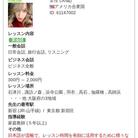
女性 (30歳)
アメリカ合衆国
ID: 61147002
レッスン内容
英会話
一般会話
日常会話
,
旅行会話
,
リスニング
ビジネス会話
ビジネス全般
レッスン料金
300円 ～ 2,000円
レッスン場所
石津川 , 諏訪ノ森 , 浜寺公園 , 羽衣 , 高石 , 伽羅橋 , 高師浜
・・・他 大阪府の3地域
先生の最寄駅
新宿 (JR-山手線) / 東京都 新宿区
指導経験
家庭教師 (５年以上)
その他
日本語が流暢で、レッスン時間を有効に活用するために様々な