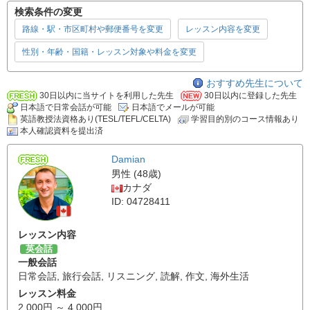
検索条件の変更
路線・駅・市区町村や郵便番号を変更
レッスン内容を変更
性別・年齢・国籍・レッスン対象や料金を変更
おすすめ先生について
30日以内に当サイトを利用した先生
30日以内に登録した先生
日本語で日常会話が可能
日本語でメールが可能
英語教授法資格あり(TESL/TEFL/CELTA)
学習目的別のコース情報あり
本人確認資料を提出済
Damian
男性 (48歳)
カナダ
ID: 04728411
レッスン内容
英会話
一般会話
日常会話
,
旅行会話
,
リスニング
,
読解
,
作文
,
海外生活
レッスン料金
2,000円 ～ 4,000円