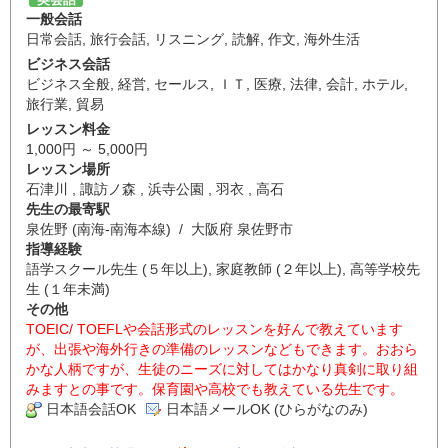
英会話
一般会話
日常会話
,
旅行会話
,
リスニング
,
読解
,
作文
,
海外生活
ビジネス会話
ビジネス全般
,
経営
,
セールス
,
ＩＴ
,
医療
,
法律
,
会計
,
ホテル
,
旅行業
,
貿易
レッスン料金
1,000円 ～ 5,000円
レッスン場所
石津川 , 諏訪ノ森 , 浜寺公園 , 羽衣 , 高石
先生の最寄駅
泉佐野 (南海-南海本線) / 大阪府 泉佐野市
指導経験
語学スクール先生 (５年以上), 家庭教師 (２年以上), 高等学校先
生 (１年未満)
その他
TOEIC/ TOEFLや会話形式のレッスンを好んで教えています
が、出張や海外行きの準備のレッスンなどもできます。おおら
かな人柄ですが、生徒のニーズに対してはかなり真剣に取り組
みますとの事です。保育園や高校でも教えている先生です。
日本語会話OK
日本語メールOK (ひらがなのみ)