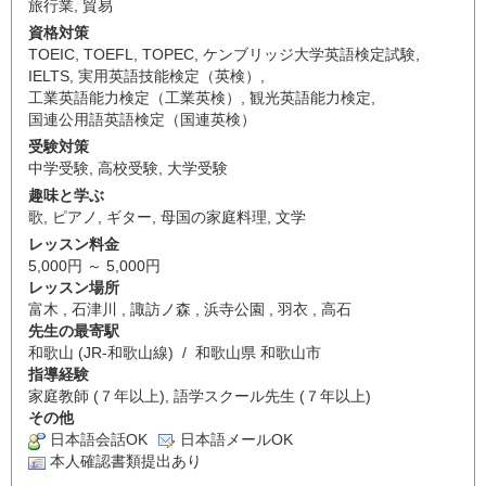
旅行業
,
貿易
資格対策
TOEIC
,
TOEFL
,
TOPEC
,
ケンブリッジ大学英語検定試験
,
IELTS
,
実用英語技能検定（英検）
,
工業英語能力検定（工業英検）
,
観光英語能力検定
,
国連公用語英語検定（国連英検）
受験対策
中学受験
,
高校受験
,
大学受験
趣味と学ぶ
歌
,
ピアノ
,
ギター
,
母国の家庭料理
,
文学
レッスン料金
5,000円 ～ 5,000円
レッスン場所
富木 , 石津川 , 諏訪ノ森 , 浜寺公園 , 羽衣 , 高石
先生の最寄駅
和歌山 (JR-和歌山線) / 和歌山県 和歌山市
指導経験
家庭教師 (７年以上), 語学スクール先生 (７年以上)
その他
日本語会話OK
日本語メールOK
本人確認書類提出あり