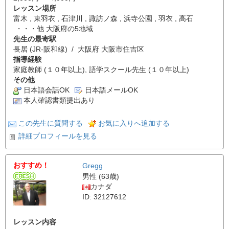
レッスン場所
富木 , 東羽衣 , 石津川 , 諏訪ノ森 , 浜寺公園 , 羽衣 , 高石
・・・他 大阪府の5地域
先生の最寄駅
長居 (JR-阪和線) / 大阪府 大阪市住吉区
指導経験
家庭教師 (１０年以上), 語学スクール先生 (１０年以上)
その他
日本語会話OK
日本語メールOK
本人確認書類提出あり
この先生に質問する
お気に入りへ追加する
詳細プロフィールを見る
おすすめ！
Gregg
男性 (63歳)
カナダ
ID: 32127612
レッスン内容