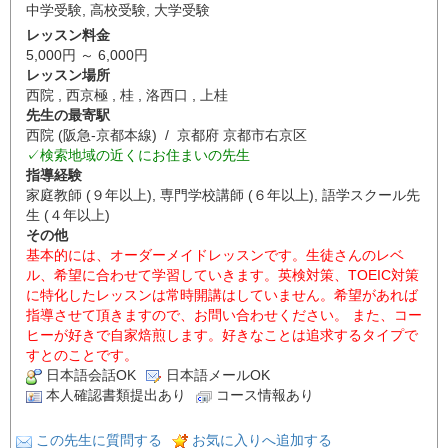
中学受験
,
高校受験
,
大学受験
レッスン料金
5,000円 ～ 6,000円
レッスン場所
西院 , 西京極 , 桂 , 洛西口 , 上桂
先生の最寄駅
西院 (阪急-京都本線) / 京都府 京都市右京区
✓検索地域の近くにお住まいの先生
指導経験
家庭教師 (９年以上), 専門学校講師 (６年以上), 語学スクール先
生 (４年以上)
その他
基本的には、オーダーメイドレッスンです。生徒さんのレベ
ル、希望に合わせて学習していきます。英検対策、TOEIC対策
に特化したレッスンは常時開講はしていません。希望があれば
指導させて頂きますので、お問い合わせください。 また、コー
ヒーが好きで自家焙煎します。好きなことは追求するタイプで
すとのことです。
日本語会話OK
日本語メールOK
本人確認書類提出あり
コース情報あり
この先生に質問する
お気に入りへ追加する