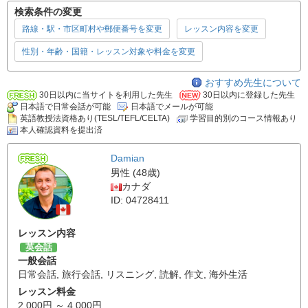
検索条件の変更
路線・駅・市区町村や郵便番号を変更
レッスン内容を変更
性別・年齢・国籍・レッスン対象や料金を変更
おすすめ先生について
30日以内に当サイトを利用した先生
30日以内に登録した先生
日本語で日常会話が可能
日本語でメールが可能
英語教授法資格あり(TESL/TEFL/CELTA)
学習目的別のコース情報あり
本人確認資料を提出済
Damian
男性 (48歳)
カナダ
ID: 04728411
レッスン内容
英会話
一般会話
日常会話
,
旅行会話
,
リスニング
,
読解
,
作文
,
海外生活
レッスン料金
2,000円 ～ 4,000円