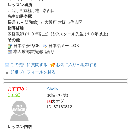
レッスン場所
西院 , 西京極 , 桂 , 洛西口
先生の最寄駅
長居 (JR-阪和線) / 大阪府 大阪市住吉区
指導経験
家庭教師 (１０年以上), 語学スクール先生 (１０年以上)
その他
日本語会話OK
日本語メールOK
本人確認書類提出あり
この先生に質問する
お気に入りへ追加する
詳細プロフィールを見る
おすすめ！
Shelly
女性 (42歳)
カナダ
ID: 37160812
レッスン内容