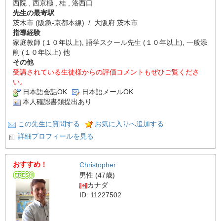
西院 , 西京極 , 桂 , 洛西口
先生の最寄駅
茨木市 (阪急-京都本線) / 大阪府 茨木市
指導経験
家庭教師 (１０年以上), 語学スクール先生 (１０年以上), 一般添
削 (１０年以上) 他
その他
受講されている生徒様からの評価コメントもぜひご覧くださ
い。
日本語会話OK
日本語メールOK
本人確認書類提出あり
この先生に質問する
お気に入りへ追加する
詳細プロフィールを見る
おすすめ！
Christopher
男性 (47歳)
カナダ
ID: 11227502