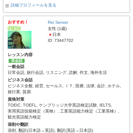
詳細プロフィールを見る
おすすめ！
Rei Sensei
女性 (1歳)
日本
ID: 73447702
レッスン内容
英会話
一般会話
日常会話
,
旅行会話
,
リスニング
,
読解
,
作文
,
海外生活
ビジネス会話
ビジネス全般
,
経営
,
セールス
,
ＩＴ
,
医療
,
法律
,
会計
,
ホテル
,
旅行業
,
貿易
資格対策
TOEIC
,
TOEFL
,
ケンブリッジ大学英語検定試験
,
IELTS
,
実用英語技能検定（英検）
,
工業英語能力検定（工業英検）
,
観光英語能力検定
添削や翻訳
添削
,
翻訳(日本語→英語)
,
翻訳(英語→日本語)