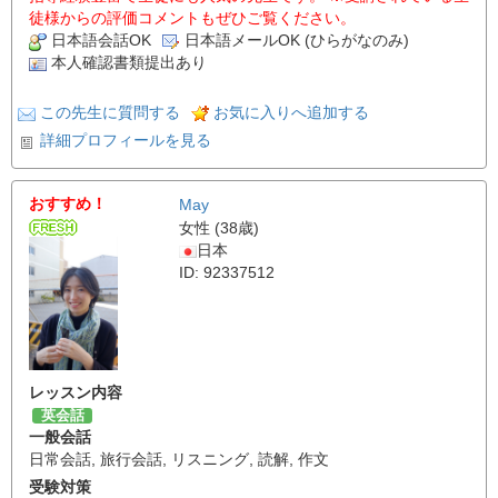
徒様からの評価コメントもぜひご覧ください。
日本語会話OK
日本語メールOK (ひらがなのみ)
本人確認書類提出あり
この先生に質問する
お気に入りへ追加する
詳細プロフィールを見る
おすすめ！
May
女性 (38歳)
日本
ID: 92337512
レッスン内容
英会話
一般会話
日常会話
,
旅行会話
,
リスニング
,
読解
,
作文
受験対策