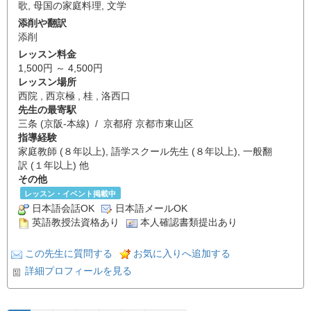
歌
,
母国の家庭料理
,
文学
添削や翻訳
添削
レッスン料金
1,500円 ～ 4,500円
レッスン場所
西院 , 西京極 , 桂 , 洛西口
先生の最寄駅
三条 (京阪-本線) / 京都府 京都市東山区
指導経験
家庭教師 (８年以上), 語学スクール先生 (８年以上), 一般翻
訳 (１年以上) 他
その他
レッスン・イベント掲載中
日本語会話OK
日本語メールOK
英語教授法資格あり
本人確認書類提出あり
この先生に質問する
お気に入りへ追加する
詳細プロフィールを見る