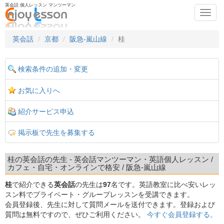
英会話 個人レッスン マンツーマン
Toggl
navig
英会話
京都
阪急-嵐山線
桂
検索条件の追加・変更
お気に入りへ
紹介サービス申込
掲示板で先生を募集する
桂の英会話の先生 - 英会話マンツーマン・英語個人レッスン /
カフェ・自宅・オンラインで格安 / 阪急-嵐山線
桂
で紹介できる
英会話
の先生は
97
名です。英語教室に比べ安いレッ
スン料でプライベート・グループレッスンを受講できます。
会員登録後、先生に対して質問メールを送付できます。登録および
質問は無料ですので、ぜひご利用ください。
今すぐ会員登録する。