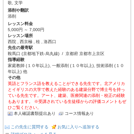
歌
,
文学
添削や翻訳
添削
レッスン料金
5,000円 ～ 7,000円
レッスン場所
西院 , 西京極 , 桂 , 洛西口
先生の最寄駅
鞍馬口 (京都地下鉄-烏丸線) / 京都府 京都市上京区
指導経験
家庭教師 (１０年以上), 一般添削 (１０年以上), 技術添削 (１０
年以上) 他
その他
英語とフランス語を教えることができる先生です。北アメリカ
とイギリスの大学で教えた経験のある建築分野で博士号を持っ
ている先生です。アート、建築、医療関連の添削・校正の経験
もあります。 ※受講されている生徒様からの評価コメントもぜ
ひご覧ください。
本人確認書類提出あり
コース情報あり
この先生に質問する
お気に入りへ追加する