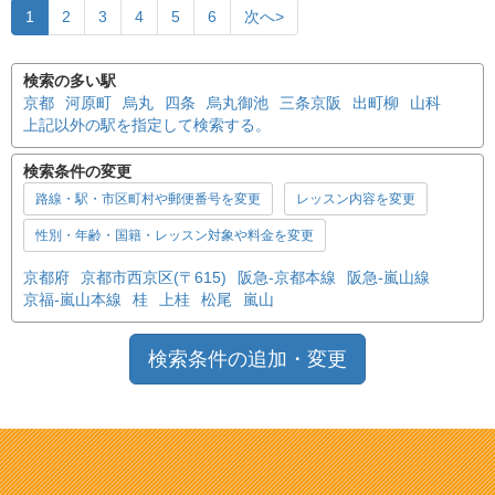
1
2
3
4
5
6
次へ>
検索の多い駅
京都
河原町
烏丸
四条
烏丸御池
三条京阪
出町柳
山科
上記以外の駅を指定して検索する。
検索条件の変更
路線・駅・市区町村や郵便番号を変更
レッスン内容を変更
性別・年齢・国籍・レッスン対象や料金を変更
京都府
京都市西京区(〒615)
阪急-京都本線
阪急-嵐山線
京福-嵐山本線
桂
上桂
松尾
嵐山
検索条件の追加・変更