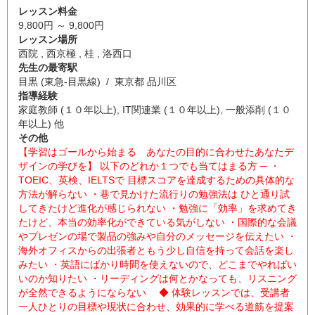
レッスン料金
9,800円 ～ 9,800円
レッスン場所
西院 , 西京極 , 桂 , 洛西口
先生の最寄駅
目黒 (東急-目黒線) / 東京都 品川区
指導経験
家庭教師 (１０年以上), IT関連業 (１０年以上), 一般添削 (１０
年以上) 他
その他
【学習はゴールから始まる あなたの目的に合わせたあなたデ
ザインの学びを】 以下のどれか１つでも当てはまる方 ─ ・
TOEIC、英検、IELTSで 目標スコアを達成するための具体的な
方法が解らない ・巷で見かけた流行りの勉強法は ひと通り試
してきたけど進化が感じられない ・勉強に「効率」を求めてき
たけど、本当の効率化ができている気がしない ・国際的な会議
やプレゼンの場で製品の強みや自分のメッセージを伝えたい ・
海外オフィスからの出張者ともう少し自信を持って会話を楽し
みたい ・英語にばかり時間を使えないので、どこまでやればい
いのか知りたい ・リーディングは何とかなっても、リスニング
が全然できるようにならない ◆ 体験レッスンでは、受講者
一人ひとりの目標や現状に合わせ、効果的に学べる道筋を提案