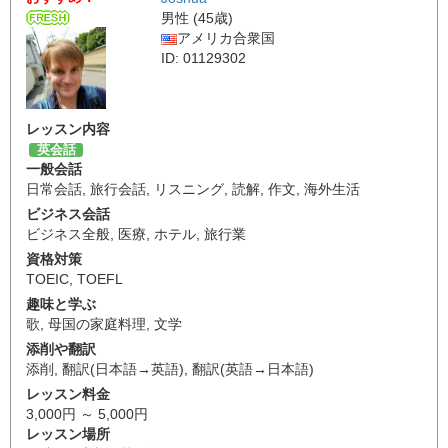
男性 (45歳)
アメリカ合衆国
ID: 01129302
レッスン内容
英会話
一般会話
日常会話
,
旅行会話
,
リスニング
,
読解
,
作文
,
海外生活
ビジネス会話
ビジネス全般
,
医療
,
ホテル
,
旅行業
資格対策
TOEIC
,
TOEFL
趣味と学ぶ
歌
,
母国の家庭料理
,
文学
添削や翻訳
添削
,
翻訳(日本語→英語)
,
翻訳(英語→日本語)
レッスン料金
3,000円 ～ 5,000円
レッスン場所