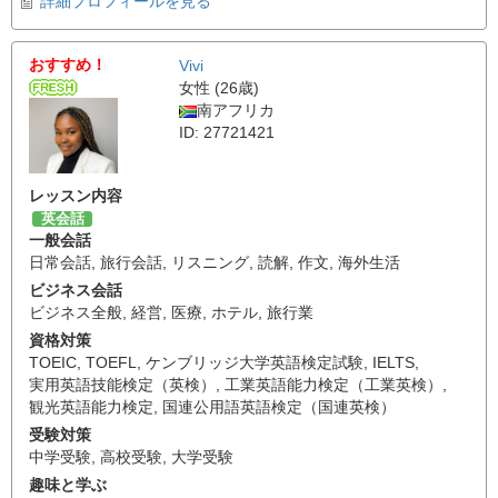
詳細プロフィールを見る
おすすめ！
Vivi
女性 (26歳)
南アフリカ
ID: 27721421
レッスン内容
英会話
一般会話
日常会話
,
旅行会話
,
リスニング
,
読解
,
作文
,
海外生活
ビジネス会話
ビジネス全般
,
経営
,
医療
,
ホテル
,
旅行業
資格対策
TOEIC
,
TOEFL
,
ケンブリッジ大学英語検定試験
,
IELTS
,
実用英語技能検定（英検）
,
工業英語能力検定（工業英検）
,
観光英語能力検定
,
国連公用語英語検定（国連英検）
受験対策
中学受験
,
高校受験
,
大学受験
趣味と学ぶ