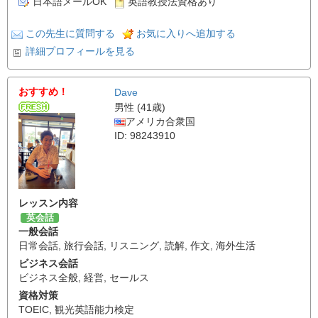
日本語メールOK
英語教授法資格あり
この先生に質問する
お気に入りへ追加する
詳細プロフィールを見る
おすすめ！
Dave
男性 (41歳)
アメリカ合衆国
ID: 98243910
レッスン内容
英会話
一般会話
日常会話
,
旅行会話
,
リスニング
,
読解
,
作文
,
海外生活
ビジネス会話
ビジネス全般
,
経営
,
セールス
資格対策
TOEIC
,
観光英語能力検定