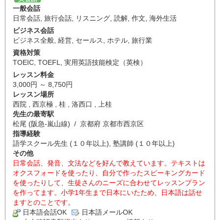
一般会話
日常会話
,
旅行会話
,
リスニング
,
読解
,
作文
,
海外生活
ビジネス会話
ビジネス全般
,
経営
,
セールス
,
ホテル
,
旅行業
資格対策
TOEIC
,
TOEFL
,
実用英語技能検定（英検）
レッスン料金
3,000円 ～ 8,750円
レッスン場所
西院 , 西京極 , 桂 , 洛西口 , 上桂
先生の最寄駅
松尾 (阪急-嵐山線) / 京都府 京都市西京区
指導経験
語学スクール先生 (１０年以上), 塾講師 (１０年以上)
その他
日常会話、発音、文法などを好んで教えています。テキストは
オクスフォードを使ったり、自分で作ったスピーキングカード
を使ったりして、生徒さんのニーズに合わせてレッスンプラン
を作ってます。小学1年生まで日本にいたため、日本語は話せ
ますとのことです。
日本語会話OK
日本語メールOK