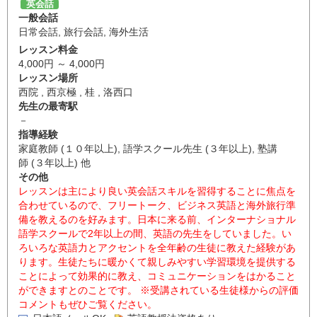
英会話
一般会話
日常会話
,
旅行会話
,
海外生活
レッスン料金
4,000円 ～ 4,000円
レッスン場所
西院 , 西京極 , 桂 , 洛西口
先生の最寄駅
－
指導経験
家庭教師 (１０年以上), 語学スクール先生 (３年以上), 塾講
師 (３年以上) 他
その他
レッスンは主により良い英会話スキルを習得することに焦点を
合わせているので、フリートーク、ビジネス英語と海外旅行準
備を教えるのを好みます。日本に来る前、インターナショナル
語学スクールで2年以上の間、英語の先生をしていました。い
ろいろな英語力とアクセントを全年齢の生徒に教えた経験があ
ります。生徒たちに暖かくて親しみやすい学習環境を提供する
ことによって効果的に教え、コミュニケーションをはかること
ができますとのことです。 ※受講されている生徒様からの評価
コメントもぜひご覧ください。