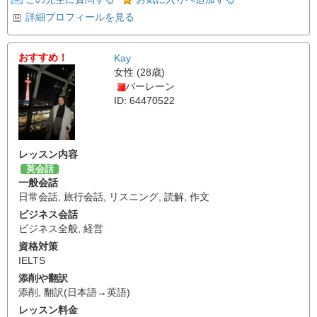
詳細プロフィールを見る
おすすめ！
Kay
女性 (28歳)
バーレーン
ID: 64470522
レッスン内容
英会話
一般会話
日常会話
,
旅行会話
,
リスニング
,
読解
,
作文
ビジネス会話
ビジネス全般
,
経営
資格対策
IELTS
添削や翻訳
添削
,
翻訳(日本語→英語)
レッスン料金