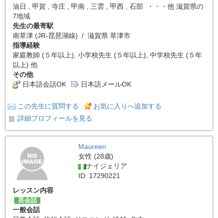
油日 , 甲賀 , 寺庄 , 甲南 , 三雲 , 甲西 , 石部 ・・・他 滋賀県の
7地域
先生の最寄駅
南草津 (JR-琵琶湖線) / 滋賀県 草津市
指導経験
家庭教師 (５年以上), 小学校先生 (５年以上), 中学校先生 (５年
以上) 他
その他
日本語会話OK
日本語メールOK
この先生に質問する
お気に入りへ追加する
詳細プロフィールを見る
Maureen
女性 (28歳)
ナイジェリア
ID: 17290221
レッスン内容
英会話
一般会話