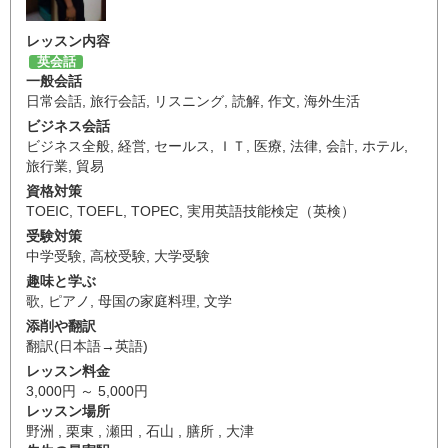
レッスン内容
英会話
一般会話
日常会話
,
旅行会話
,
リスニング
,
読解
,
作文
,
海外生活
ビジネス会話
ビジネス全般
,
経営
,
セールス
,
ＩＴ
,
医療
,
法律
,
会計
,
ホテル
,
旅行業
,
貿易
資格対策
TOEIC
,
TOEFL
,
TOPEC
,
実用英語技能検定（英検）
受験対策
中学受験
,
高校受験
,
大学受験
趣味と学ぶ
歌
,
ピアノ
,
母国の家庭料理
,
文学
添削や翻訳
翻訳(日本語→英語)
レッスン料金
3,000円 ～ 5,000円
レッスン場所
野洲 , 栗東 , 瀬田 , 石山 , 膳所 , 大津