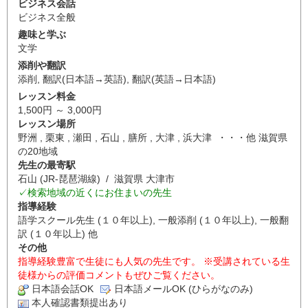
ビジネス会話
ビジネス全般
趣味と学ぶ
文学
添削や翻訳
添削
,
翻訳(日本語→英語)
,
翻訳(英語→日本語)
レッスン料金
1,500円 ～ 3,000円
レッスン場所
野洲 , 栗東 , 瀬田 , 石山 , 膳所 , 大津 , 浜大津 ・・・他 滋賀県
の20地域
先生の最寄駅
石山 (JR-琵琶湖線) / 滋賀県 大津市
✓検索地域の近くにお住まいの先生
指導経験
語学スクール先生 (１０年以上), 一般添削 (１０年以上), 一般翻
訳 (１０年以上) 他
その他
指導経験豊富で生徒にも人気の先生です。 ※受講されている生
徒様からの評価コメントもぜひご覧ください。
日本語会話OK
日本語メールOK (ひらがなのみ)
本人確認書類提出あり