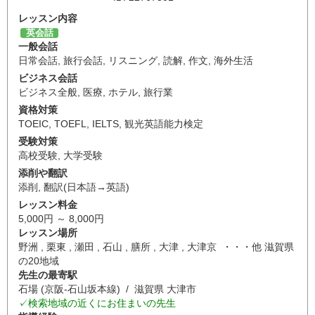
レッスン内容
英会話
一般会話
日常会話
,
旅行会話
,
リスニング
,
読解
,
作文
,
海外生活
ビジネス会話
ビジネス全般
,
医療
,
ホテル
,
旅行業
資格対策
TOEIC
,
TOEFL
,
IELTS
,
観光英語能力検定
受験対策
高校受験
,
大学受験
添削や翻訳
添削
,
翻訳(日本語→英語)
レッスン料金
5,000円 ～ 8,000円
レッスン場所
野洲 , 栗東 , 瀬田 , 石山 , 膳所 , 大津 , 大津京 ・・・他 滋賀県
の20地域
先生の最寄駅
石場 (京阪-石山坂本線) / 滋賀県 大津市
✓検索地域の近くにお住まいの先生