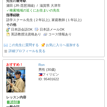
先生の最寄駅
瀬田 (JR-琵琶湖線) / 滋賀県 大津市
✓検索地域の近くにお住まいの先生
指導経験
語学スクール先生 (２年以上), 家庭教師 (１年以上)
その他
日本語会話OK
日本語メールOK
英語教授法資格あり
コース情報あり
この先生に質問する
お気に入りへ追加する
詳細プロフィールを見る
おすすめ！
Ron
男性 (30歳)
フィリピン
ID: 95401622
レッスン内容
英会話
一般会話