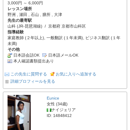
3,000円 ～ 6,000円
レッスン場所
野洲 , 瀬田 , 石山 , 膳所 , 大津
先生の最寄駅
山科 (JR-琵琶湖線) / 京都府 京都市山科区
指導経験
家庭教師 (２年以上), 一般翻訳 (１年未満), ビジネス翻訳 (１年
未満)
その他
日本語会話OK
日本語メールOK
本人確認書類提出あり
この先生に質問する
お気に入りへ追加する
詳細プロフィールを見る
Eunice
女性 (34歳)
ナイジェリア
ID: 14848412