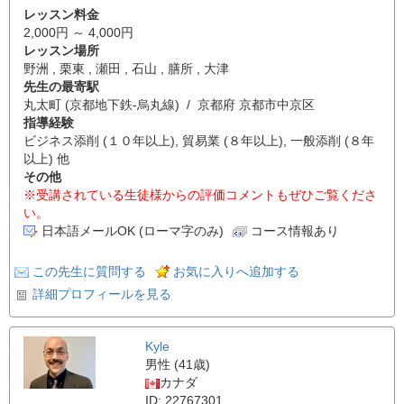
レッスン料金
2,000円 ～ 4,000円
レッスン場所
野洲 , 栗東 , 瀬田 , 石山 , 膳所 , 大津
先生の最寄駅
丸太町 (京都地下鉄-烏丸線) / 京都府 京都市中京区
指導経験
ビジネス添削 (１０年以上), 貿易業 (８年以上), 一般添削 (８年
以上) 他
その他
※受講されている生徒様からの評価コメントもぜひご覧くださ
い。
日本語メールOK (ローマ字のみ)
コース情報あり
この先生に質問する
お気に入りへ追加する
詳細プロフィールを見る
Kyle
男性 (41歳)
カナダ
ID: 22767301