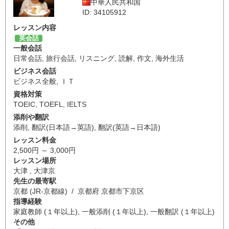
中華人民共和国
ID: 34105912
レッスン内容
英会話
一般会話
日常会話
,
旅行会話
,
リスニング
,
読解
,
作文
,
海外生活
ビジネス会話
ビジネス全般
,
ＩＴ
資格対策
TOEIC
,
TOEFL
,
IELTS
添削や翻訳
添削
,
翻訳(日本語→英語)
,
翻訳(英語→日本語)
レッスン料金
2,500円 ～ 3,000円
レッスン場所
大津 , 大津京
先生の最寄駅
京都 (JR-京都線) / 京都府 京都市下京区
指導経験
家庭教師 (１年以上), 一般添削 (１年以上), 一般翻訳 (１年以上)
その他