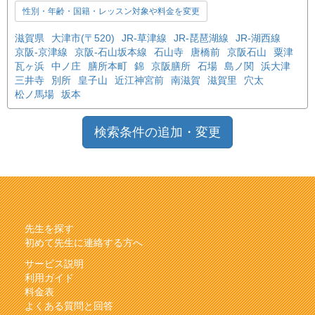
性別・年齢・国籍・レッスン対象や料金を変更
滋賀県
大津市(〒520)
JR-草津線
JR-琵琶湖線
JR-湖西線
京阪-京津線
京阪-石山坂本線
石山寺
唐橋前
京阪石山
粟津
瓦ヶ浜
中ノ庄
膳所本町
錦
京阪膳所
石場
島ノ関
浜大津
三井寺
別所
皇子山
近江神宮前
南滋賀
滋賀里
穴太
松ノ馬場
坂本
検索条件の追加・変更
先生を探す
初めて先生に連絡する方へ
サービス説明
利用ガイド
料金表
よくある質問と回答