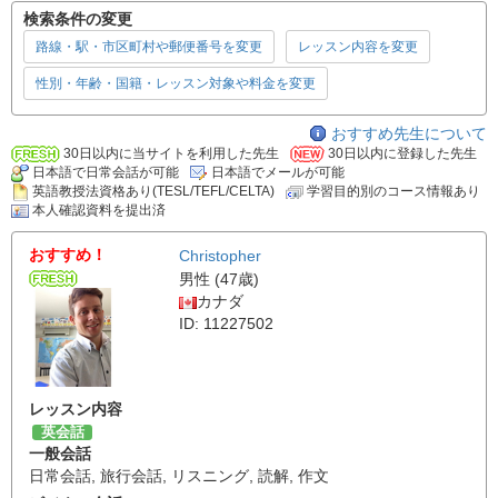
検索条件の変更
路線・駅・市区町村や郵便番号を変更
レッスン内容を変更
性別・年齢・国籍・レッスン対象や料金を変更
おすすめ先生について
30日以内に当サイトを利用した先生
30日以内に登録した先生
日本語で日常会話が可能
日本語でメールが可能
英語教授法資格あり(TESL/TEFL/CELTA)
学習目的別のコース情報あり
本人確認資料を提出済
おすすめ！
Christopher
男性 (47歳)
カナダ
ID: 11227502
レッスン内容
英会話
一般会話
日常会話
,
旅行会話
,
リスニング
,
読解
,
作文