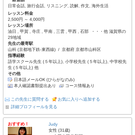
日常会話
,
旅行会話
,
リスニング
,
読解
,
作文
,
海外生活
レッスン料金
2,500円 ～ 4,000円
レッスン場所
油日 , 甲賀 , 寺庄 , 甲南 , 三雲 , 甲西 , 石部 ・・・他 滋賀県の
29地域
先生の最寄駅
山科 (京都地下鉄-東西線) / 京都府 京都市山科区
指導経験
語学スクール先生 (５年以上), 小学校先生 (５年以上), 中学校先
生 (５年以上) 他
その他
日本語メールOK (ひらがなのみ)
本人確認書類提出あり
コース情報あり
この先生に質問する
お気に入りへ追加する
詳細プロフィールを見る
おすすめ！
Judy
女性 (31歳)