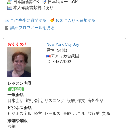
日本語会話OK
日本語メールOK
本人確認書類提出あり
この先生に質問する
お気に入りへ追加する
詳細プロフィールを見る
おすすめ！
New York City Jay
男性 (54歳)
アメリカ合衆国
ID: 44577002
レッスン内容
英会話
一般会話
日常会話
,
旅行会話
,
リスニング
,
読解
,
作文
,
海外生活
ビジネス会話
ビジネス全般
,
経営
,
セールス
,
医療
,
ホテル
,
旅行業
,
貿易
添削や翻訳
添削