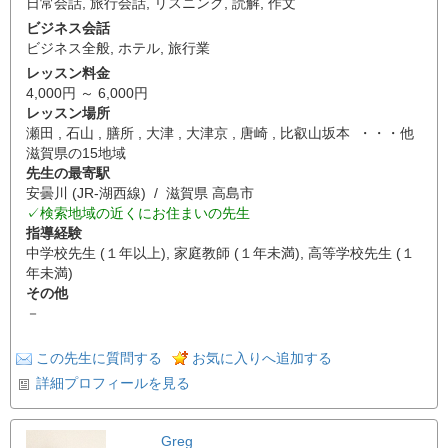
日常会話
,
旅行会話
,
リスニング
,
読解
,
作文
ビジネス会話
ビジネス全般
,
ホテル
,
旅行業
レッスン料金
4,000円 ～ 6,000円
レッスン場所
瀬田 , 石山 , 膳所 , 大津 , 大津京 , 唐崎 , 比叡山坂本 ・・・他
滋賀県の15地域
先生の最寄駅
安曇川 (JR-湖西線) / 滋賀県 高島市
✓検索地域の近くにお住まいの先生
指導経験
中学校先生 (１年以上), 家庭教師 (１年未満), 高等学校先生 (１
年未満)
その他
－
この先生に質問する
お気に入りへ追加する
詳細プロフィールを見る
Greg