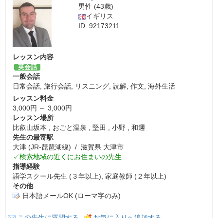
男性 (43歳)
イギリス
ID: 92173211
レッスン内容
英会話
一般会話
日常会話
,
旅行会話
,
リスニング
,
読解
,
作文
,
海外生活
レッスン料金
3,000円 ～ 3,000円
レッスン場所
比叡山坂本 , おごと温泉 , 堅田 , 小野 , 和邇
先生の最寄駅
大津 (JR-琵琶湖線) / 滋賀県 大津市
✓検索地域の近くにお住まいの先生
指導経験
語学スクール先生 (３年以上), 家庭教師 (２年以上)
その他
日本語メールOK (ローマ字のみ)
この先生に質問する
お気に入りへ追加する