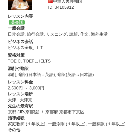
中華人民共和国
ID: 34105912
レッスン内容
英会話
一般会話
日常会話
,
旅行会話
,
リスニング
,
読解
,
作文
,
海外生活
ビジネス会話
ビジネス全般
,
ＩＴ
資格対策
TOEIC
,
TOEFL
,
IELTS
添削や翻訳
添削
,
翻訳(日本語→英語)
,
翻訳(英語→日本語)
レッスン料金
2,500円 ～ 3,000円
レッスン場所
大津 , 大津京
先生の最寄駅
京都 (JR-京都線) / 京都府 京都市下京区
指導経験
家庭教師 (１年以上), 一般添削 (１年以上), 一般翻訳 (１年以上)
その他