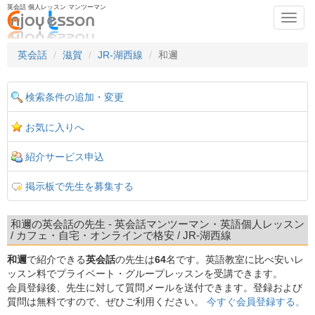
英会話 個人レッスン マンツーマン
Toggl
navig
英会話
滋賀
JR-湖西線
和邇
検索条件の追加・変更
お気に入りへ
紹介サービス申込
掲示板で先生を募集する
和邇の英会話の先生 - 英会話マンツーマン・英語個人レッスン
/ カフェ・自宅・オンラインで格安 / JR-湖西線
和邇
で紹介できる
英会話
の先生は
64
名です。英語教室に比べ安いレ
ッスン料でプライベート・グループレッスンを受講できます。
会員登録後、先生に対して質問メールを送付できます。登録および
質問は無料ですので、ぜひご利用ください。
今すぐ会員登録する。