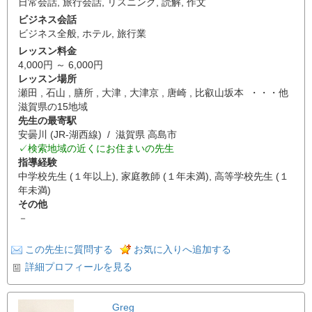
日常会話
,
旅行会話
,
リスニング
,
読解
,
作文
ビジネス会話
ビジネス全般
,
ホテル
,
旅行業
レッスン料金
4,000円 ～ 6,000円
レッスン場所
瀬田 , 石山 , 膳所 , 大津 , 大津京 , 唐崎 , 比叡山坂本 ・・・他
滋賀県の15地域
先生の最寄駅
安曇川 (JR-湖西線) / 滋賀県 高島市
✓検索地域の近くにお住まいの先生
指導経験
中学校先生 (１年以上), 家庭教師 (１年未満), 高等学校先生 (１
年未満)
その他
－
この先生に質問する
お気に入りへ追加する
詳細プロフィールを見る
Greg