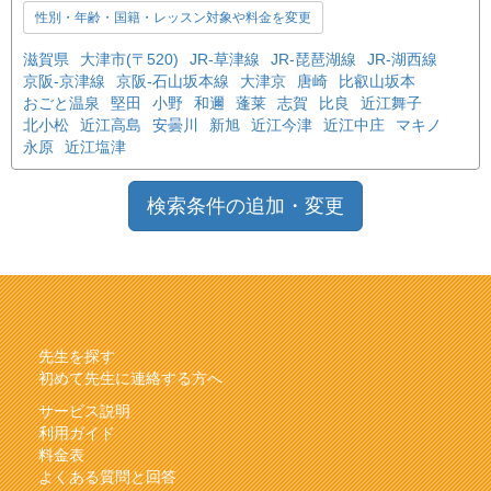
性別・年齢・国籍・レッスン対象や料金を変更
滋賀県
大津市(〒520)
JR-草津線
JR-琵琶湖線
JR-湖西線
京阪-京津線
京阪-石山坂本線
大津京
唐崎
比叡山坂本
おごと温泉
堅田
小野
和邇
蓬莱
志賀
比良
近江舞子
北小松
近江高島
安曇川
新旭
近江今津
近江中庄
マキノ
永原
近江塩津
検索条件の追加・変更
先生を探す
初めて先生に連絡する方へ
サービス説明
利用ガイド
料金表
よくある質問と回答