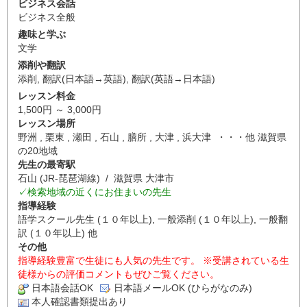
ビジネス会話
ビジネス全般
趣味と学ぶ
文学
添削や翻訳
添削
,
翻訳(日本語→英語)
,
翻訳(英語→日本語)
レッスン料金
1,500円 ～ 3,000円
レッスン場所
野洲 , 栗東 , 瀬田 , 石山 , 膳所 , 大津 , 浜大津 ・・・他 滋賀県
の20地域
先生の最寄駅
石山 (JR-琵琶湖線) / 滋賀県 大津市
✓検索地域の近くにお住まいの先生
指導経験
語学スクール先生 (１０年以上), 一般添削 (１０年以上), 一般翻
訳 (１０年以上) 他
その他
指導経験豊富で生徒にも人気の先生です。 ※受講されている生
徒様からの評価コメントもぜひご覧ください。
日本語会話OK
日本語メールOK (ひらがなのみ)
本人確認書類提出あり