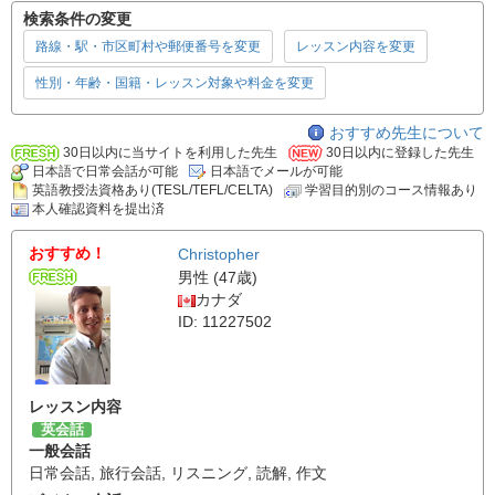
検索条件の変更
路線・駅・市区町村や郵便番号を変更
レッスン内容を変更
性別・年齢・国籍・レッスン対象や料金を変更
おすすめ先生について
30日以内に当サイトを利用した先生
30日以内に登録した先生
日本語で日常会話が可能
日本語でメールが可能
英語教授法資格あり(TESL/TEFL/CELTA)
学習目的別のコース情報あり
本人確認資料を提出済
おすすめ！
Christopher
男性 (47歳)
カナダ
ID: 11227502
レッスン内容
英会話
一般会話
日常会話
,
旅行会話
,
リスニング
,
読解
,
作文