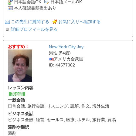
日本語会話OK
日本語メールOK
本人確認書類提出あり
この先生に質問する
お気に入りへ追加する
詳細プロフィールを見る
おすすめ！
New York City Jay
男性 (54歳)
アメリカ合衆国
ID: 44577002
レッスン内容
英会話
一般会話
日常会話
,
旅行会話
,
リスニング
,
読解
,
作文
,
海外生活
ビジネス会話
ビジネス全般
,
経営
,
セールス
,
医療
,
ホテル
,
旅行業
,
貿易
添削や翻訳
添削