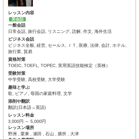
レッスン内容
英会話
一般会話
日常会話
,
旅行会話
,
リスニング
,
読解
,
作文
,
海外生活
ビジネス会話
ビジネス全般
,
経営
,
セールス
,
ＩＴ
,
医療
,
法律
,
会計
,
ホテル
,
旅行業
,
貿易
資格対策
TOEIC
,
TOEFL
,
TOPEC
,
実用英語技能検定（英検）
受験対策
中学受験
,
高校受験
,
大学受験
趣味と学ぶ
歌
,
ピアノ
,
母国の家庭料理
,
文学
添削や翻訳
翻訳(日本語→英語)
レッスン料金
3,000円 ～ 5,000円
レッスン場所
野洲 , 栗東 , 瀬田 , 石山 , 膳所 , 大津