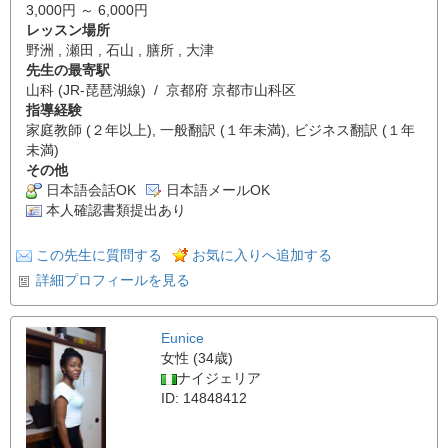
3,000円 ～ 6,000円
レッスン場所
野洲 , 瀬田 , 石山 , 膳所 , 大津
先生の最寄駅
山科 (JR-琵琶湖線) / 京都府 京都市山科区
指導経験
家庭教師 (２年以上), 一般翻訳 (１年未満), ビジネス翻訳 (１年
未満)
その他
日本語会話OK
日本語メールOK
本人確認書類提出あり
この先生に質問する
お気に入りへ追加する
詳細プロフィールを見る
Eunice
女性 (34歳)
ナイジェリア
ID: 14848412