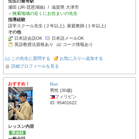
先生の最寄駅
瀬田 (JR-琵琶湖線) / 滋賀県 大津市
✓検索地域の近くにお住まいの先生
指導経験
語学スクール先生 (２年以上), 家庭教師 (１年以上)
その他
日本語会話OK
日本語メールOK
英語教授法資格あり
コース情報あり
この先生に質問する
お気に入りへ追加する
詳細プロフィールを見る
おすすめ！
Ron
男性 (30歳)
フィリピン
ID: 95401622
レッスン内容
英会話
一般会話