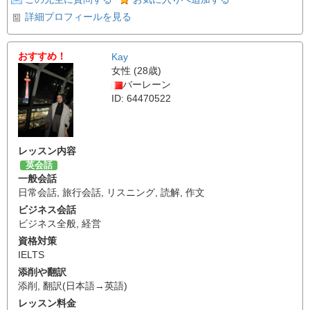
詳細プロフィールを見る
おすすめ！
Kay
女性 (28歳)
バーレーン
ID: 64470522
レッスン内容
英会話
一般会話
日常会話
,
旅行会話
,
リスニング
,
読解
,
作文
ビジネス会話
ビジネス全般
,
経営
資格対策
IELTS
添削や翻訳
添削
,
翻訳(日本語→英語)
レッスン料金