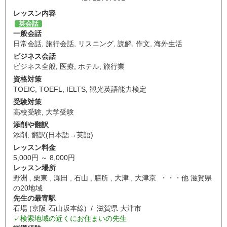
レッスン内容
英会話
一般会話
日常会話
,
旅行会話
,
リスニング
,
読解
,
作文
,
海外生活
ビジネス会話
ビジネス全般
,
医療
,
ホテル
,
旅行業
資格対策
TOEIC
,
TOEFL
,
IELTS
,
観光英語能力検定
受験対策
高校受験
,
大学受験
添削や翻訳
添削
,
翻訳(日本語→英語)
レッスン料金
5,000円 ～ 8,000円
レッスン場所
野洲 , 栗東 , 瀬田 , 石山 , 膳所 , 大津 , 大津京 ・・・他 滋賀県
の20地域
先生の最寄駅
石場 (京阪-石山坂本線) / 滋賀県 大津市
✓検索地域の近くにお住まいの先生