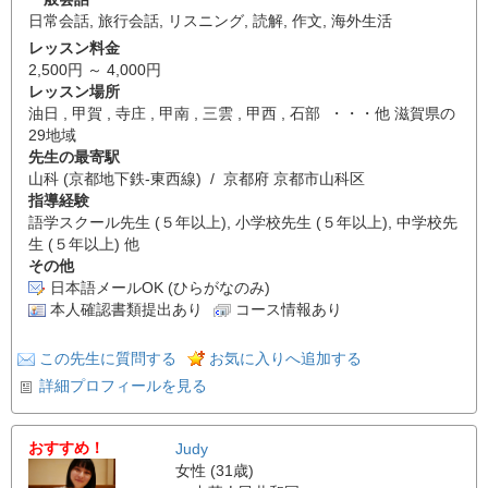
日常会話
,
旅行会話
,
リスニング
,
読解
,
作文
,
海外生活
レッスン料金
2,500円 ～ 4,000円
レッスン場所
油日 , 甲賀 , 寺庄 , 甲南 , 三雲 , 甲西 , 石部 ・・・他 滋賀県の
29地域
先生の最寄駅
山科 (京都地下鉄-東西線) / 京都府 京都市山科区
指導経験
語学スクール先生 (５年以上), 小学校先生 (５年以上), 中学校先
生 (５年以上) 他
その他
日本語メールOK (ひらがなのみ)
本人確認書類提出あり
コース情報あり
この先生に質問する
お気に入りへ追加する
詳細プロフィールを見る
おすすめ！
Judy
女性 (31歳)