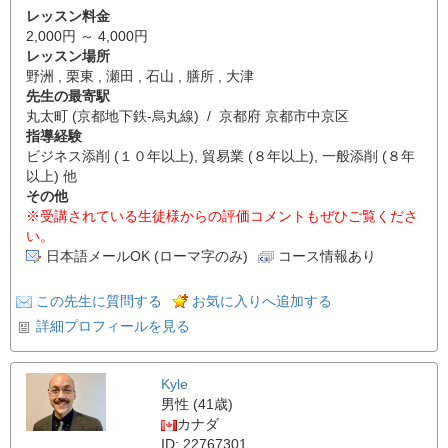
レッスン料金
2,000円 ～ 4,000円
レッスン場所
野洲 , 栗東 , 瀬田 , 石山 , 膳所 , 大津
先生の最寄駅
丸太町 (京都地下鉄-烏丸線) / 京都府 京都市中京区
指導経験
ビジネス添削 (１０年以上), 貿易業 (８年以上), 一般添削 (８年
以上) 他
その他
※受講されている生徒様からの評価コメントもぜひご覧くださ
い。
日本語メールOK (ローマ字のみ)
コース情報あり
この先生に質問する
お気に入りへ追加する
詳細プロフィールを見る
Kyle
男性 (41歳)
カナダ
ID: 22767301