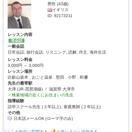
男性 (43歳)
イギリス
ID: 92173211
レッスン内容
英会話
一般会話
日常会話
,
旅行会話
,
リスニング
,
読解
,
作文
,
海外生活
レッスン料金
3,000円 ～ 3,000円
レッスン場所
比叡山坂本 , おごと温泉 , 堅田 , 小野 , 和邇
先生の最寄駅
大津 (JR-琵琶湖線) / 滋賀県 大津市
✓検索地域の近くにお住まいの先生
指導経験
語学スクール先生 (３年以上), 家庭教師 (２年以上)
その他
日本語メールOK (ローマ字のみ)
この先生に質問する
お気に入りへ追加する