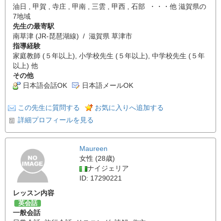
油日 , 甲賀 , 寺庄 , 甲南 , 三雲 , 甲西 , 石部 ・・・他 滋賀県の
7地域
先生の最寄駅
南草津 (JR-琵琶湖線) / 滋賀県 草津市
指導経験
家庭教師 (５年以上), 小学校先生 (５年以上), 中学校先生 (５年
以上) 他
その他
日本語会話OK
日本語メールOK
この先生に質問する
お気に入りへ追加する
詳細プロフィールを見る
Maureen
女性 (28歳)
ナイジェリア
ID: 17290221
レッスン内容
英会話
一般会話