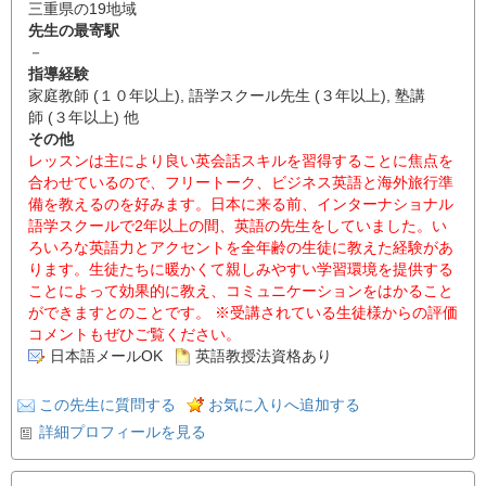
三重県の19地域
先生の最寄駅
－
指導経験
家庭教師 (１０年以上), 語学スクール先生 (３年以上), 塾講
師 (３年以上) 他
その他
レッスンは主により良い英会話スキルを習得することに焦点を
合わせているので、フリートーク、ビジネス英語と海外旅行準
備を教えるのを好みます。日本に来る前、インターナショナル
語学スクールで2年以上の間、英語の先生をしていました。い
ろいろな英語力とアクセントを全年齢の生徒に教えた経験があ
ります。生徒たちに暖かくて親しみやすい学習環境を提供する
ことによって効果的に教え、コミュニケーションをはかること
ができますとのことです。 ※受講されている生徒様からの評価
コメントもぜひご覧ください。
日本語メールOK
英語教授法資格あり
この先生に質問する
お気に入りへ追加する
詳細プロフィールを見る