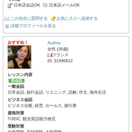
日本語会話OK
日本語メールOK
この先生に質問する
お気に入りへ追加する
詳細プロフィールを見る
おすすめ！
Audrey
女性 (36歳)
フランス
ID: 31996812
レッスン内容
英会話
一般会話
日常会話
,
旅行会話
,
リスニング
,
読解
,
作文
,
海外生活
ビジネス会話
ビジネス全般
,
経営
,
セールス
,
旅行業
資格対策
TOEIC
,
観光英語能力検定
受験対策