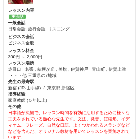
レッスン内容
英会話
一般会話
日常会話
,
旅行会話
,
リスニング
ビジネス会話
ビジネス全般
レッスン料金
300円 ～ 2,000円
レッスン場所
赤目口 , 名張 , 桔梗が丘 , 美旗 , 伊賀神戸 , 青山町 , 伊賀上津
・・・他 三重県の7地域
先生の最寄駅
新宿 (JR-山手線) / 東京都 新宿区
指導経験
家庭教師 (５年以上)
その他
日本語が流暢で、レッスン時間を有効に活用するために様々な
工夫をされている熱心な先生です。文法、発音、短縮形、イデ
ィオム、フレーズ、自然な口語、よくつかわれるスラングなど
などを含んだ、オリジナル教材を用いてレッスンを実施されて
います。