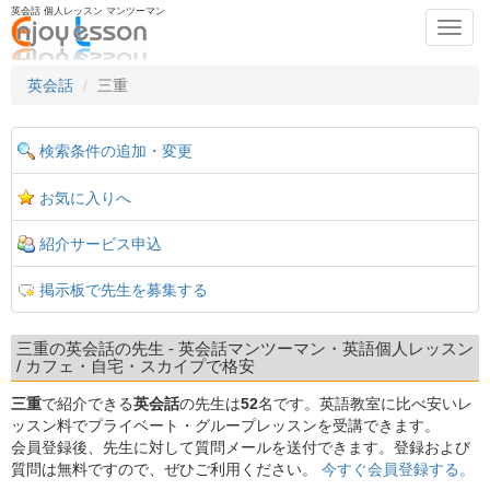
英会話 個人レッスン マンツーマン
Toggl
navig
英会話
三重
検索条件の追加・変更
お気に入りへ
紹介サービス申込
掲示板で先生を募集する
三重の英会話の先生 - 英会話マンツーマン・英語個人レッスン
/ カフェ・自宅・スカイプで格安
三重
で紹介できる
英会話
の先生は
52
名です。英語教室に比べ安いレ
ッスン料でプライベート・グループレッスンを受講できます。
会員登録後、先生に対して質問メールを送付できます。登録および
質問は無料ですので、ぜひご利用ください。
今すぐ会員登録する。