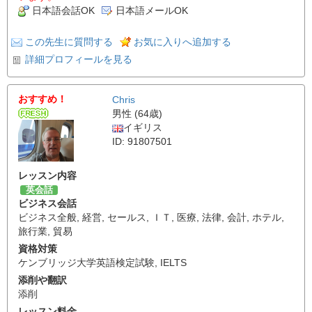
日本語会話OK
日本語メールOK
この先生に質問する
お気に入りへ追加する
詳細プロフィールを見る
おすすめ！
Chris
男性 (64歳)
イギリス
ID: 91807501
レッスン内容
英会話
ビジネス会話
ビジネス全般
,
経営
,
セールス
,
ＩＴ
,
医療
,
法律
,
会計
,
ホテル
,
旅行業
,
貿易
資格対策
ケンブリッジ大学英語検定試験
,
IELTS
添削や翻訳
添削
レッスン料金