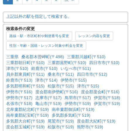
上記以外の駅を指定して検索する。
検索条件の変更
路線・駅・市区町村や郵便番号を変更
レッスン内容を変更
性別・年齢・国籍・レッスン対象や料金を変更
三重県
桑名郡木曽岬町(〒498)
三重郡川越町(〒510)
三重郡朝日町(〒510)
三重郡菰野町(〒510)
四日市市(〒510)
津市(〒510)
鈴鹿市(〒510)
いなべ市(〒511)
員弁郡東員町(〒511)
桑名市(〒511)
四日市市(〒512)
鈴鹿市(〒513)
津市(〒514)
伊勢市(〒515)
多気郡明和町(〒515)
松阪市(〒515)
津市(〒515)
伊勢市(〒516)
度会郡南伊勢町(〒516)
度会郡度会町(〒516)
伊勢市(〒517)
志摩市(〒517)
鳥羽市(〒517)
伊賀市(〒518)
名張市(〒518)
亀山市(〒519)
伊勢市(〒519)
伊賀市(〒519)
北牟婁郡紀北町(〒519)
南牟婁郡御浜町(〒519)
南牟婁郡紀宝町(〒519)
多気郡多気町(〒519)
多気郡大台町(〒519)
尾鷲市(〒519)
度会郡大紀町(〒519)
度会郡玉城町(〒519)
松阪市(〒519)
熊野市(〒519)