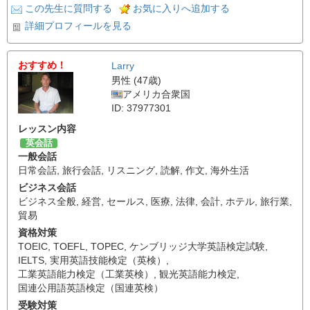
この先生に質問する
お気に入りへ追加する
詳細プロフィールを見る
おすすめ！
Larry
男性 (47歳)
アメリカ合衆国
ID: 37977301
レッスン内容
英会話
一般会話
日常会話
,
旅行会話
,
リスニング
,
読解
,
作文
,
海外生活
ビジネス会話
ビジネス全般
,
経営
,
セールス
,
医療
,
法律
,
会計
,
ホテル
,
旅行業
,
貿易
資格対策
TOEIC
,
TOEFL
,
TOPEC
,
ケンブリッジ大学英語検定試験
,
IELTS
,
実用英語技能検定（英検）
,
工業英語能力検定（工業英検）
,
観光英語能力検定
,
国連公用語英語検定（国連英検）
受験対策