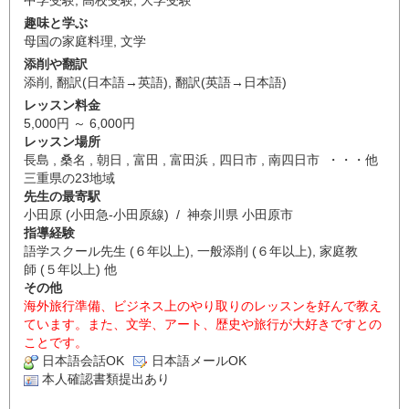
中学受験
,
高校受験
,
大学受験
趣味と学ぶ
母国の家庭料理
,
文学
添削や翻訳
添削
,
翻訳(日本語→英語)
,
翻訳(英語→日本語)
レッスン料金
5,000円 ～ 6,000円
レッスン場所
長島 , 桑名 , 朝日 , 富田 , 富田浜 , 四日市 , 南四日市 ・・・他
三重県の23地域
先生の最寄駅
小田原 (小田急-小田原線) / 神奈川県 小田原市
指導経験
語学スクール先生 (６年以上), 一般添削 (６年以上), 家庭教
師 (５年以上) 他
その他
海外旅行準備、ビジネス上のやり取りのレッスンを好んで教え
ています。また、文学、アート、歴史や旅行が大好きですとの
ことです。
日本語会話OK
日本語メールOK
本人確認書類提出あり