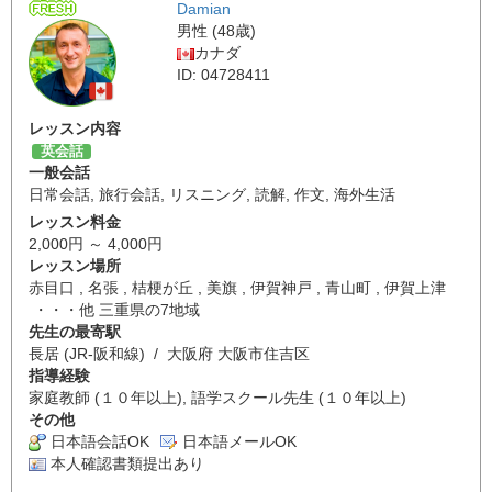
Damian
男性 (48歳)
カナダ
ID: 04728411
レッスン内容
英会話
一般会話
日常会話
,
旅行会話
,
リスニング
,
読解
,
作文
,
海外生活
レッスン料金
2,000円 ～ 4,000円
レッスン場所
赤目口 , 名張 , 桔梗が丘 , 美旗 , 伊賀神戸 , 青山町 , 伊賀上津
・・・他 三重県の7地域
先生の最寄駅
長居 (JR-阪和線) / 大阪府 大阪市住吉区
指導経験
家庭教師 (１０年以上), 語学スクール先生 (１０年以上)
その他
日本語会話OK
日本語メールOK
本人確認書類提出あり