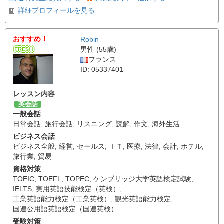
詳細プロフィールを見る
おすすめ！
Robin
男性 (55歳)
フランス
ID: 05337401
レッスン内容
英会話
一般会話
日常会話
,
旅行会話
,
リスニング
,
読解
,
作文
,
海外生活
ビジネス会話
ビジネス全般
,
経営
,
セールス
,
ＩＴ
,
医療
,
法律
,
会計
,
ホテル
,
旅行業
,
貿易
資格対策
TOEIC
,
TOEFL
,
TOPEC
,
ケンブリッジ大学英語検定試験
,
IELTS
,
実用英語技能検定（英検）
,
工業英語能力検定（工業英検）
,
観光英語能力検定
,
国連公用語英語検定（国連英検）
受験対策