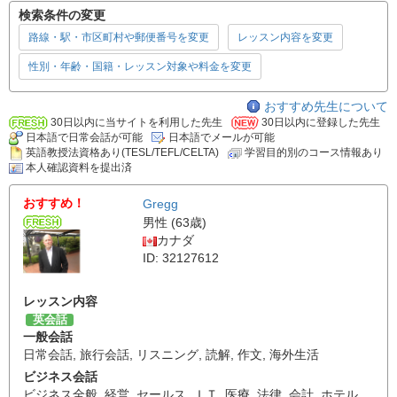
検索条件の変更
路線・駅・市区町村や郵便番号を変更
レッスン内容を変更
性別・年齢・国籍・レッスン対象や料金を変更
おすすめ先生について
30日以内に当サイトを利用した先生
30日以内に登録した先生
日本語で日常会話が可能
日本語でメールが可能
英語教授法資格あり(TESL/TEFL/CELTA)
学習目的別のコース情報あり
本人確認資料を提出済
おすすめ！
Gregg
男性 (63歳)
カナダ
ID: 32127612
レッスン内容
英会話
一般会話
日常会話
,
旅行会話
,
リスニング
,
読解
,
作文
,
海外生活
ビジネス会話
ビジネス全般
,
経営
,
セールス
,
ＩＴ
,
医療
,
法律
,
会計
,
ホテル
,