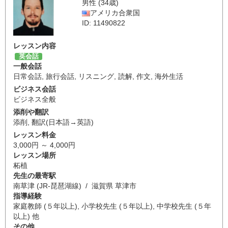
男性 (34歳)
アメリカ合衆国
ID: 11490822
レッスン内容
英会話
一般会話
日常会話
,
旅行会話
,
リスニング
,
読解
,
作文
,
海外生活
ビジネス会話
ビジネス全般
添削や翻訳
添削
,
翻訳(日本語→英語)
レッスン料金
3,000円 ～ 4,000円
レッスン場所
柘植
先生の最寄駅
南草津 (JR-琵琶湖線) / 滋賀県 草津市
指導経験
家庭教師 (５年以上), 小学校先生 (５年以上), 中学校先生 (５年
以上) 他
その他