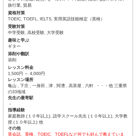
旅行業
,
貿易
資格対策
TOEIC
,
TOEFL
,
IELTS
,
実用英語技能検定（英検）
受験対策
中学受験
,
高校受験
,
大学受験
趣味と学ぶ
ギター
添削や翻訳
添削
レッスン料金
1,500円 ～ 4,000円
レッスン場所
亀山 , 下庄 , 一身田 , 津 , 阿漕 , 高茶屋 , 六軒 ・・・他 三重県
の33地域
先生の最寄駅
－
指導経験
家庭教師 (１０年以上), 語学スクール先生 (１０年以上), 大学教
授 (１０年以上) 他
その他
英会話、英検、TOEIC、TOEFLなど何でも好んで教えていま