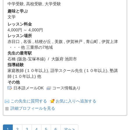
中学受験
,
高校受験
,
大学受験
趣味と学ぶ
文学
レッスン料金
4,000円 ～ 4,000円
レッスン場所
赤目口 , 名張 , 桔梗が丘 , 美旗 , 伊賀神戸 , 青山町 , 伊賀上津
・・・他 三重県の7地域
先生の最寄駅
石橋 (阪急-宝塚本線) / 大阪府 池田市
指導経験
家庭教師 (１０年以上), 語学スクール先生 (１０年以上), 塾講
師 (１０年以上) 他
その他
日本語メールOK
コース情報あり
この先生に質問する
お気に入りへ追加する
詳細プロフィールを見る
1
2
3
4
5
6
次へ>