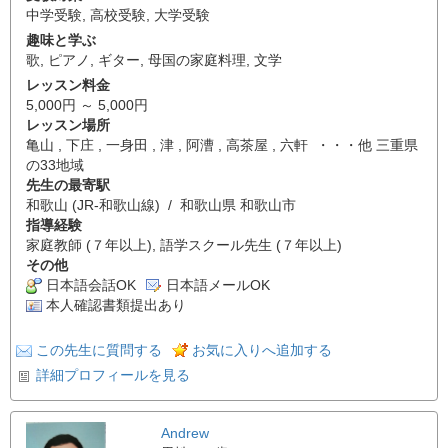
中学受験
,
高校受験
,
大学受験
趣味と学ぶ
歌
,
ピアノ
,
ギター
,
母国の家庭料理
,
文学
レッスン料金
5,000円 ～ 5,000円
レッスン場所
亀山 , 下庄 , 一身田 , 津 , 阿漕 , 高茶屋 , 六軒 ・・・他 三重県
の33地域
先生の最寄駅
和歌山 (JR-和歌山線) / 和歌山県 和歌山市
指導経験
家庭教師 (７年以上), 語学スクール先生 (７年以上)
その他
日本語会話OK
日本語メールOK
本人確認書類提出あり
この先生に質問する
お気に入りへ追加する
詳細プロフィールを見る
Andrew