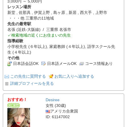
3,000円 ～ 5,000円
レッスン場所
新堂 , 佐那具 , 伊賀上野 , 島ヶ原 , 新居 , 西大手 , 上野市
・・・他 三重県の11地域
先生の最寄駅
名張 (近鉄-大阪線) / 三重県 名張市
✓検索地域の近くにお住まいの先生
指導経験
小学校先生 (６年以上), 家庭教師 (４年以上), 語学スクール先
生 (４年以上)
その他
日本語会話OK
日本語メールOK
コース情報あり
この先生に質問する
お気に入りへ追加する
詳細プロフィールを見る
おすすめ！
Desiree
女性 (30歳)
アメリカ合衆国
ID: 61147002