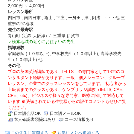
2,000円 ～ 4,000円
レッスン場所
四日市 , 南四日市 , 亀山 , 下庄 , 一身田 , 津 , 阿漕 ・・・他 三
重県の97地域
先生の最寄駅
青山町 (近鉄-大阪線) / 三重県 伊賀市
✓検索地域の近くにお住まいの先生
指導経験
家庭教師 (１０年以上), 中学校先生 (１０年以上), 高等学校先
生 (１０年以上) 他
その他
プロの英国英語講師であり、IELTS の専門家として18年のコ
ンサルタント経験があります。一般、個人レッスン、グループ
レッスン、企業でのクラスレッスンをしています。 初心者から
上級者までのクラスがあり、ケンブリッジ試験（IELTS, CAE、
CPE、etc)、ビジネスや様々な専門家、医療に関して対応して
います ※受講されている生徒様からの評価コメントもぜひご覧
ください。
日本語会話OK
日本語メールOK
本人確認書類提出あり
コース情報あり
この先生に質問する
お気に入りへ追加する