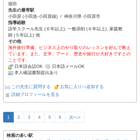
堀田
先生の最寄駅
小田原 (小田急-小田原線) / 神奈川県 小田原市
指導経験
語学スクール先生 (６年以上), 一般添削 (６年以上), 家庭教
師 (５年以上) 他
その他
海外旅行準備、ビジネス上のやり取りのレッスンを好んで教え
ています。また、文学、アート、歴史や旅行が大好きですとの
ことです。
日本語会話OK
日本語メールOK
本人確認書類提出あり
この先生に質問する
お気に入りへ追加する
詳細プロフィールを見る
1
2
3
4
5
6
次へ>
検索の多い駅