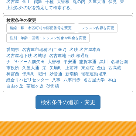
名古屋
金山
鶴舞
千種
大曽根
丸の内
久屋大通
伏見
栄
上記以外の駅を指定して検索する。
検索条件の変更
路線・駅・市区町村や郵便番号を変更
レッスン内容を変更
性別・年齢・国籍・レッスン対象や料金を変更
愛知県
名古屋市瑞穂区(〒467)
名鉄-名古屋本線
名古屋地下鉄-名城線
名古屋地下鉄-桜通線
ナゴヤドーム前矢田
大曽根
平安通
志賀本通
黒川
名城公園
市役所
久屋大通
栄
矢場町
上前津
東別院
金山
西高蔵
神宮西
伝馬町
堀田
妙音通
新瑞橋
瑞穂運動場東
総合リハビリセンター
八事
八事日赤
名古屋大学
本山
自由ヶ丘
茶屋ヶ坂
砂田橋
検索条件の追加・変更