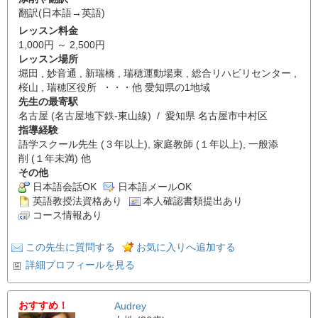
翻訳(日本語→英語)
レッスン料金
1,000円 ～ 2,500円
レッスン場所
堀田 , 妙音通 , 新瑞橋 , 瑞穂運動場東 , 総合リハビリセンター ,
桜山 , 瑞穂区役所 ・・・他 愛知県の1地域
先生の最寄駅
名古屋 (名古屋地下鉄-東山線) / 愛知県 名古屋市中村区
指導経験
語学スクール先生 (３年以上), 家庭教師 (１年以上), 一般添
削 (１年未満) 他
その他
日本語会話OK
日本語メールOK
英語教授法資格あり
本人確認書類提出あり
コース情報あり
この先生に質問する
お気に入りへ追加する
詳細プロフィールを見る
おすすめ！
Audrey