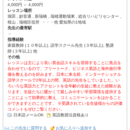
4,000円 ～ 4,000円
レッスン場所
堀田 , 妙音通 , 新瑞橋 , 瑞穂運動場東 , 総合リハビリセンター ,
桜山 , 瑞穂区役所 ・・・他 愛知県の1地域
先生の最寄駅
－
指導経験
家庭教師 (１０年以上), 語学スクール先生 (３年以上), 塾講
師 (３年以上) 他
その他
レッスンは主により良い英会話スキルを習得することに焦点を
合わせているので、フリートーク、ビジネス英語と海外旅行準
備を教えるのを好みます。日本に来る前、インターナショナル
語学スクールで2年以上の間、英語の先生をしていました。い
ろいろな英語力とアクセントを全年齢の生徒に教えた経験があ
ります。生徒たちに暖かくて親しみやすい学習環境を提供する
ことによって効果的に教え、コミュニケーションをはかること
ができますとのことです。 ※受講されている生徒様からの評価
コメントもぜひご覧ください。
日本語メールOK
英語教授法資格あり
この先生に質問する
お気に入りへ追加する