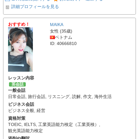
詳細プロフィールを見る
おすすめ！
MAIKA
女性 (35歳)
ベトナム
ID: 40666810
レッスン内容
英会話
一般会話
日常会話
,
旅行会話
,
リスニング
,
読解
,
作文
,
海外生活
ビジネス会話
ビジネス全般
,
経営
資格対策
TOEIC
,
IELTS
,
工業英語能力検定（工業英検）
,
観光英語能力検定
添削や翻訳