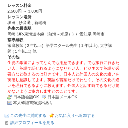
レッスン料金
2,500円 ～ 3,000円
レッスン場所
堀田 , 妙音通 , 新瑞橋
先生の最寄駅
岡崎 (JR-東海道本線（熱海～米原）) / 愛知県 岡崎市
指導経験
家庭教師 (２年以上), 語学スクール先生 (１年以上), 大学講
師 (１年以上) 他
その他
生徒の希望によってなんでも用意できます。でも旅行に行きた
い人、英語で話せれるようになりたい人、ビジネスで英語が必
要方など教えるのは好きです。日本人と外国人の文化の違いを
実感し意識してます。英語や言葉だけでわなく、その文化の違
いを理解できるように教えます。外国人と話す時できるだけ驚
かないように協力しますとのことです。
日本語会話OK
日本語メールOK
本人確認書類提出あり
この先生に質問する
お気に入りへ追加する
詳細プロフィールを見る