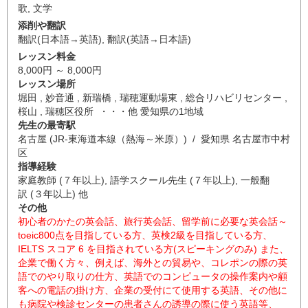
歌
,
文学
添削や翻訳
翻訳(日本語→英語)
,
翻訳(英語→日本語)
レッスン料金
8,000円 ～ 8,000円
レッスン場所
堀田 , 妙音通 , 新瑞橋 , 瑞穂運動場東 , 総合リハビリセンター ,
桜山 , 瑞穂区役所 ・・・他 愛知県の1地域
先生の最寄駅
名古屋 (JR-東海道本線（熱海～米原）) / 愛知県 名古屋市中村
区
指導経験
家庭教師 (７年以上), 語学スクール先生 (７年以上), 一般翻
訳 (３年以上) 他
その他
初心者のかたの英会話、旅行英会話、留学前に必要な英会話～
toeic800点を目指している方、英検2級を目指している方、
IELTS スコア 6 を目指されている方(スピーキングのみ) また、
企業で働く方々、例えば、海外との貿易や、コレポンの際の英
語でのやり取りの仕方、英語でのコンピュータの操作案内や顧
客への電話の掛け方、企業の受付にて使用する英語、その他に
も病院や検診センターの患者さんの誘導の際に使う英語等、