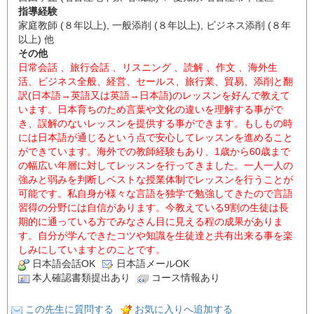
指導経験
家庭教師 (８年以上), 一般添削 (８年以上), ビジネス添削 (８年
以上) 他
その他
日常会話 、旅行会話 、リスニング 、読解 、作文 、海外生
活、ビジネス全般、経営、セールス、旅行業、貿易、添削と翻
訳(日本語→英語又は英語→日本語)のレッスンを好んで教えて
います。日本育ちのため言葉や文化の違いを理解する事がで
き、誤解のないレッスンを提供する事ができます。もしもの時
には日本語が通じるという点で安心してレッスンを進めること
ができています。海外での教師経験もあり、1歳から60歳まで
の幅広い年層に対してレッスンを行ってきました。一人一人の
強みと弱みを判断しベストな授業体制でレッスンを行うことが
可能です。私自身が様々な言語を独学で勉強してきたので言語
習得の分野には自信があります。今教えている9割の生徒は長
期的に通っている方でみなさん目に見える程の成果がありま
す。自分が学んできたコツや知識を生徒達と共有出来る事を楽
しみにしていますとのことです。
日本語会話OK
日本語メールOK
本人確認書類提出あり
コース情報あり
この先生に質問する
お気に入りへ追加する