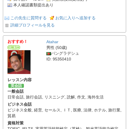
本人確認書類提出あり
この先生に質問する
お気に入りへ追加する
詳細プロフィールを見る
おすすめ！
Atahar
男性 (50歳)
バングラデシュ
ID: 95350410
レッスン内容
英会話
一般会話
日常会話
,
旅行会話
,
リスニング
,
読解
,
作文
,
海外生活
ビジネス会話
ビジネス全般
,
経営
,
セールス
,
ＩＴ
,
医療
,
法律
,
ホテル
,
旅行業
,
貿易
資格対策
TOEIC
,
IELTS
,
実用英語技能検定（英検）
,
観光英語能力検定