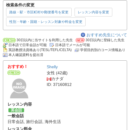
検索条件の変更
路線・駅・市区町村や郵便番号を変更
レッスン内容を変更
性別・年齢・国籍・レッスン対象や料金を変更
おすすめ先生について
30日以内に当サイトを利用した先生
30日以内に登録した先生
日本語で日常会話が可能
日本語でメールが可能
英語教授法資格あり(TESL/TEFL/CELTA)
学習目的別のコース情報あり
本人確認資料を提出済
おすすめ！
Shelly
女性 (42歳)
カナダ
ID: 37160812
レッスン内容
英会話
一般会話
日常会話
,
旅行会話
,
海外生活
レッスン料金