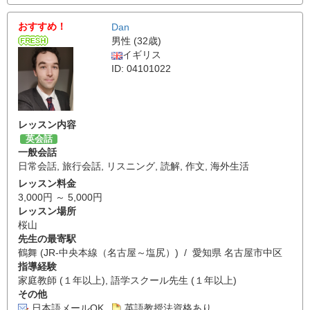
おすすめ！
Dan
男性 (32歳)
イギリス
ID: 04101022
レッスン内容
英会話
一般会話
日常会話
,
旅行会話
,
リスニング
,
読解
,
作文
,
海外生活
レッスン料金
3,000円 ～ 5,000円
レッスン場所
桜山
先生の最寄駅
鶴舞 (JR-中央本線（名古屋～塩尻）) / 愛知県 名古屋市中区
指導経験
家庭教師 (１年以上), 語学スクール先生 (１年以上)
その他
日本語メールOK
英語教授法資格あり