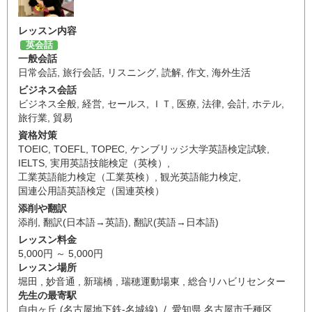
レッスン内容
英会話
一般会話
日常会話
,
旅行会話
,
リスニング
,
読解
,
作文
,
海外生活
ビジネス会話
ビジネス全般
,
経営
,
セールス
,
ＩＴ
,
医療
,
法律
,
会計
,
ホテル
,
旅行業
,
貿易
資格対策
TOEIC
,
TOEFL
,
TOPEC
,
ケンブリッジ大学英語検定試験
,
IELTS
,
実用英語技能検定（英検）
,
工業英語能力検定（工業英検）
,
観光英語能力検定
,
国連公用語英語検定（国連英検）
添削や翻訳
添削
,
翻訳(日本語→英語)
,
翻訳(英語→日本語)
レッスン料金
5,000円 ～ 5,000円
レッスン場所
堀田 , 妙音通 , 新瑞橋 , 瑞穂運動場東 , 総合リハビリセンター
先生の最寄駅
自由ヶ丘 (名古屋地下鉄-名城線) / 愛知県 名古屋市千種区