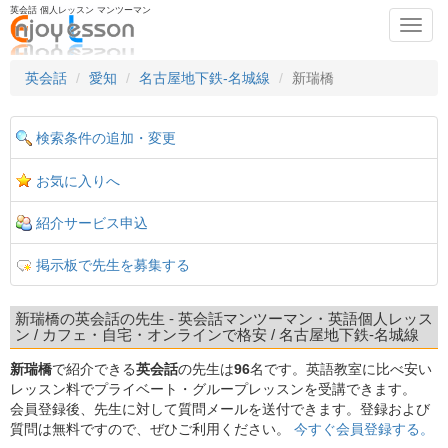
英会話 個人レッスン マンツーマン
Toggl
navig
英会話
愛知
名古屋地下鉄-名城線
新瑞橋
検索条件の追加・変更
お気に入りへ
紹介サービス申込
掲示板で先生を募集する
新瑞橋の英会話の先生 - 英会話マンツーマン・英語個人レッス
ン / カフェ・自宅・オンラインで格安 / 名古屋地下鉄-名城線
新瑞橋
で紹介できる
英会話
の先生は
96
名です。英語教室に比べ安い
レッスン料でプライベート・グループレッスンを受講できます。
会員登録後、先生に対して質問メールを送付できます。登録および
質問は無料ですので、ぜひご利用ください。
今すぐ会員登録する。