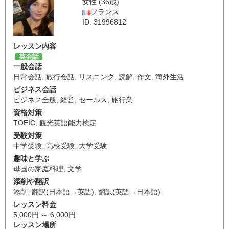
女性 (36歳)
フランス
ID: 31996812
レッスン内容
英会話
一般会話
日常会話
,
旅行会話
,
リスニング
,
読解
,
作文
,
海外生活
ビジネス会話
ビジネス全般
,
経営
,
セールス
,
旅行業
資格対策
TOEIC
,
観光英語能力検定
受験対策
中学受験
,
高校受験
,
大学受験
趣味と学ぶ
母国の家庭料理
,
文学
添削や翻訳
添削
,
翻訳(日本語→英語)
,
翻訳(英語→日本語)
レッスン料金
5,000円 ～ 6,000円
レッスン場所