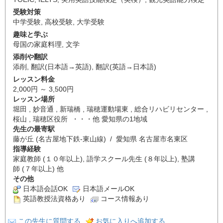
受験対策
中学受験
,
高校受験
,
大学受験
趣味と学ぶ
母国の家庭料理
,
文学
添削や翻訳
添削
,
翻訳(日本語→英語)
,
翻訳(英語→日本語)
レッスン料金
2,000円 ～ 3,500円
レッスン場所
堀田 , 妙音通 , 新瑞橋 , 瑞穂運動場東 , 総合リハビリセンター ,
桜山 , 瑞穂区役所 ・・・他 愛知県の1地域
先生の最寄駅
藤が丘 (名古屋地下鉄-東山線) / 愛知県 名古屋市名東区
指導経験
家庭教師 (１０年以上), 語学スクール先生 (８年以上), 塾講
師 (７年以上) 他
その他
日本語会話OK
日本語メールOK
英語教授法資格あり
コース情報あり
この先生に質問する
お気に入りへ追加する