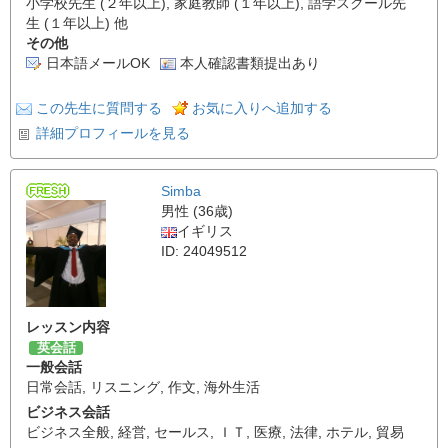
小学校先生 (２年以上), 家庭教師 (１年以上), 語学スクール先
生 (１年以上) 他
その他
日本語メールOK
本人確認書類提出あり
この先生に質問する
お気に入りへ追加する
詳細プロフィールを見る
Simba
男性 (36歳)
イギリス
ID: 24049512
レッスン内容
英会話
一般会話
日常会話
,
リスニング
,
作文
,
海外生活
ビジネス会話
ビジネス全般
,
経営
,
セールス
,
ＩＴ
,
医療
,
法律
,
ホテル
,
貿易