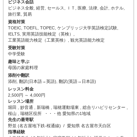
ビジネス会話
ビジネス全般
,
経営
,
セールス
,
ＩＴ
,
医療
,
法律
,
会計
,
ホテル
,
旅行業
,
貿易
資格対策
TOEIC
,
TOEFL
,
TOPEC
,
ケンブリッジ大学英語検定試験
,
IELTS
,
実用英語技能検定（英検）
,
工業英語能力検定（工業英検）
,
観光英語能力検定
受験対策
中学受験
趣味と学ぶ
母国の家庭料理
添削や翻訳
添削
,
翻訳(日本語→英語)
,
翻訳(英語→日本語)
レッスン料金
2,500円 ～ 4,000円
レッスン場所
堀田 , 妙音通 , 新瑞橋 , 瑞穂運動場東 , 総合リハビリセンター ,
桜山 , 瑞穂区役所 ・・・他 愛知県の1地域
先生の最寄駅
野並 (名古屋地下鉄-桜通線) / 愛知県 名古屋市天白区
指導経験