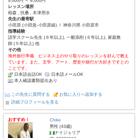
5,000円 ～ 6,000円
レッスン場所
柏森 , 扶桑 , 木津用水
先生の最寄駅
小田原 (小田急-小田原線) / 神奈川県 小田原市
指導経験
語学スクール先生 (６年以上), 一般添削 (６年以上), 家庭教
師 (５年以上) 他
その他
海外旅行準備、ビジネス上のやり取りのレッスンを好んで教え
ています。また、文学、アート、歴史や旅行が大好きですとの
ことです。
日本語会話OK
日本語メールOK
本人確認書類提出あり
この先生に質問する
お気に入りへ追加する
詳細プロフィールを見る
おすすめ！
Chike
男性 (43歳)
ナイジェリア