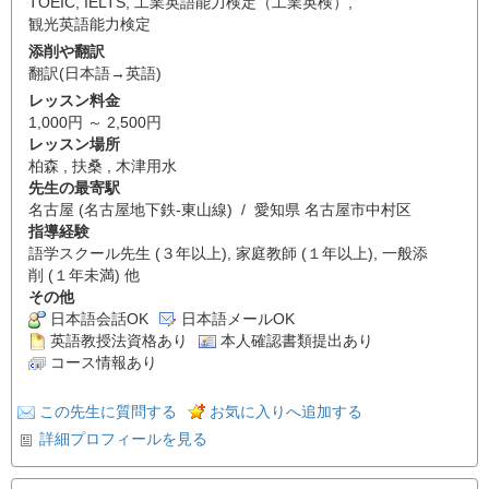
TOEIC
,
IELTS
,
工業英語能力検定（工業英検）
,
観光英語能力検定
添削や翻訳
翻訳(日本語→英語)
レッスン料金
1,000円 ～ 2,500円
レッスン場所
柏森 , 扶桑 , 木津用水
先生の最寄駅
名古屋 (名古屋地下鉄-東山線) / 愛知県 名古屋市中村区
指導経験
語学スクール先生 (３年以上), 家庭教師 (１年以上), 一般添
削 (１年未満) 他
その他
日本語会話OK
日本語メールOK
英語教授法資格あり
本人確認書類提出あり
コース情報あり
この先生に質問する
お気に入りへ追加する
詳細プロフィールを見る