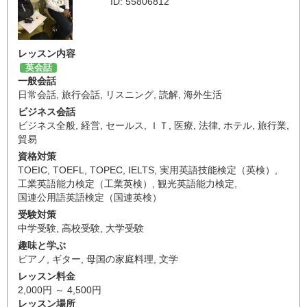
ID: 55806812
レッスン内容
英会話
一般会話
日常会話
,
旅行会話
,
リスニング
,
読解
,
海外生活
ビジネス会話
ビジネス全般
,
経営
,
セールス
,
ＩＴ
,
医療
,
法律
,
ホテル
,
旅行業
,
貿易
資格対策
TOEIC
,
TOEFL
,
TOPEC
,
IELTS
,
実用英語技能検定（英検）
,
工業英語能力検定（工業英検）
,
観光英語能力検定
,
国連公用語英語検定（国連英検）
受験対策
中学受験
,
高校受験
,
大学受験
趣味と学ぶ
ピアノ
,
ギター
,
母国の家庭料理
,
文学
レッスン料金
2,000円 ～ 4,500円
レッスン場所