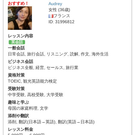
おすすめ！
Audrey
女性 (36歳)
フランス
ID: 31996812
レッスン内容
英会話
一般会話
日常会話
,
旅行会話
,
リスニング
,
読解
,
作文
,
海外生活
ビジネス会話
ビジネス全般
,
経営
,
セールス
,
旅行業
資格対策
TOEIC
,
観光英語能力検定
受験対策
中学受験
,
高校受験
,
大学受験
趣味と学ぶ
母国の家庭料理
,
文学
添削や翻訳
添削
,
翻訳(日本語→英語)
,
翻訳(英語→日本語)
レッスン料金