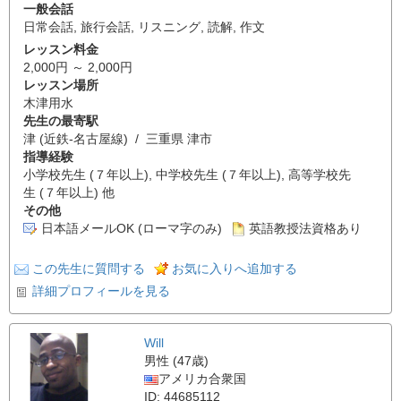
一般会話
日常会話
,
旅行会話
,
リスニング
,
読解
,
作文
レッスン料金
2,000円 ～ 2,000円
レッスン場所
木津用水
先生の最寄駅
津 (近鉄-名古屋線) / 三重県 津市
指導経験
小学校先生 (７年以上), 中学校先生 (７年以上), 高等学校先
生 (７年以上) 他
その他
日本語メールOK (ローマ字のみ)
英語教授法資格あり
この先生に質問する
お気に入りへ追加する
詳細プロフィールを見る
Will
男性 (47歳)
アメリカ合衆国
ID: 44685112