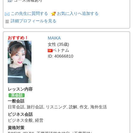
コース情報あり
この先生に質問する
お気に入りへ追加する
詳細プロフィールを見る
おすすめ！
MAIKA
女性 (35歳)
ベトナム
ID: 40666810
レッスン内容
英会話
一般会話
日常会話
,
旅行会話
,
リスニング
,
読解
,
作文
,
海外生活
ビジネス会話
ビジネス全般
,
経営
資格対策