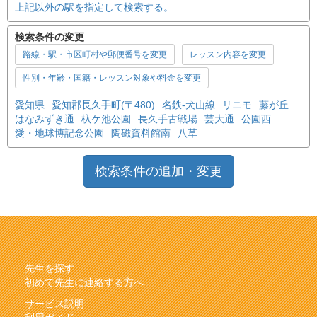
上記以外の駅を指定して検索する。
検索条件の変更
路線・駅・市区町村や郵便番号を変更
レッスン内容を変更
性別・年齢・国籍・レッスン対象や料金を変更
愛知県
愛知郡長久手町(〒480)
名鉄-犬山線
リニモ
藤が丘
はなみずき通
杁ケ池公園
長久手古戦場
芸大通
公園西
愛・地球博記念公園
陶磁資料館南
八草
検索条件の追加・変更
先生を探す
初めて先生に連絡する方へ
サービス説明