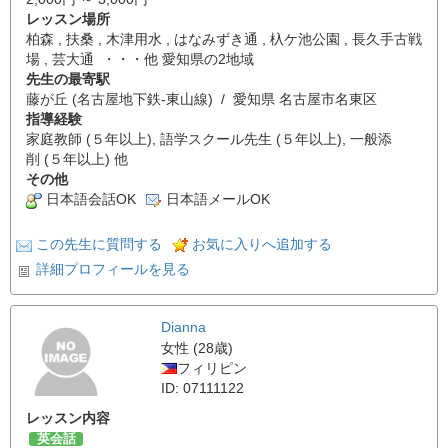
レッスン場所
柏森 , 扶桑 , 木津用水 , はなみずき通 , 杁ケ池公園 , 長久手古戦
場 , 芸大通 ・・・他 愛知県の2地域
先生の最寄駅
藤が丘 (名古屋地下鉄-東山線) / 愛知県 名古屋市名東区
指導経験
家庭教師 (５年以上), 語学スクール先生 (５年以上), 一般添
削 (５年以上) 他
その他
日本語会話OK
日本語メールOK
この先生に質問する
お気に入りへ追加する
詳細プロフィールを見る
Dianna
女性 (28歳)
フィリピン
ID: 07111122
レッスン内容
英会話