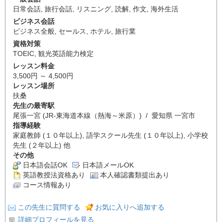
日常会話
,
旅行会話
,
リスニング
,
読解
,
作文
,
海外生活
ビジネス会話
ビジネス全般
,
セールス
,
ホテル
,
旅行業
資格対策
TOEIC
,
観光英語能力検定
レッスン料金
3,500円 ～ 4,500円
レッスン場所
扶桑
先生の最寄駅
尾張一宮 (JR-東海道本線（熱海～米原）) / 愛知県 一宮市
指導経験
家庭教師 (１０年以上), 語学スクール先生 (１０年以上), 小学校
先生 (２年以上) 他
その他
日本語会話OK
日本語メールOK
英語教授法資格あり
本人確認書類提出あり
コース情報あり
この先生に質問する
お気に入りへ追加する
詳細プロフィールを見る