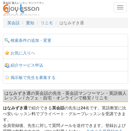
英会話 個人レッスン マンツーマン
Toggl
navig
英会話
愛知
リニモ
はなみずき通
検索条件の追加・変更
お気に入りへ
紹介サービス申込
掲示板で先生を募集する
はなみずき通の英会話の先生 - 英会話マンツーマン・英語個人
レッスン / カフェ・自宅・オンラインで格安 / リニモ
はなみずき通
で紹介できる
英会話
の先生は
24
名です。英語教室に比
べ安いレッスン料でプライベート・グループレッスンを受講できま
す。
会員登録後、先生に対して質問メールを送付できます。登録および