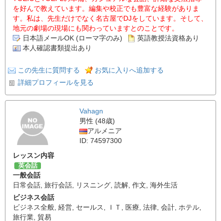
を好んで教えています。編集や校正でも豊富な経験がありま
す。私は、先生だけでなく名古屋でDJをしています。そして、
地元の劇場の現場にも関わっていますとのことです。
日本語メールOK (ローマ字のみ)
英語教授法資格あり
本人確認書類提出あり
この先生に質問する
お気に入りへ追加する
詳細プロフィールを見る
Vahagn
男性 (48歳)
アルメニア
ID: 74597300
レッスン内容
英会話
一般会話
日常会話
,
旅行会話
,
リスニング
,
読解
,
作文
,
海外生活
ビジネス会話
ビジネス全般
,
経営
,
セールス
,
ＩＴ
,
医療
,
法律
,
会計
,
ホテル
,
旅行業
,
貿易