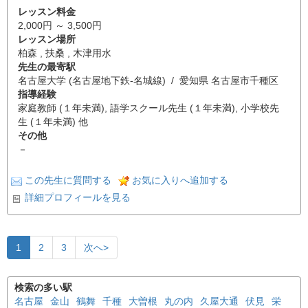
レッスン料金
2,000円 ～ 3,500円
レッスン場所
柏森 , 扶桑 , 木津用水
先生の最寄駅
名古屋大学 (名古屋地下鉄-名城線) / 愛知県 名古屋市千種区
指導経験
家庭教師 (１年未満), 語学スクール先生 (１年未満), 小学校先
生 (１年未満) 他
その他
－
この先生に質問する
お気に入りへ追加する
詳細プロフィールを見る
1
2
3
次へ>
検索の多い駅
名古屋
金山
鶴舞
千種
大曽根
丸の内
久屋大通
伏見
栄