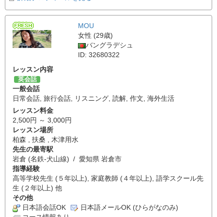
MOU
女性 (29歳)
バングラデシュ
ID: 32680322
レッスン内容
英会話
一般会話
日常会話
,
旅行会話
,
リスニング
,
読解
,
作文
,
海外生活
レッスン料金
2,500円 ～ 3,000円
レッスン場所
柏森 , 扶桑 , 木津用水
先生の最寄駅
岩倉 (名鉄-犬山線) / 愛知県 岩倉市
指導経験
高等学校先生 (５年以上), 家庭教師 (４年以上), 語学スクール先
生 (２年以上) 他
その他
日本語会話OK
日本語メールOK (ひらがなのみ)