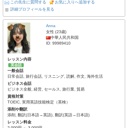
この先生に質問する
お気に入りへ追加する
詳細プロフィールを見る
Anna
女性 (23歳)
中華人民共和国
ID: 99989410
レッスン内容
英会話
一般会話
日常会話
,
旅行会話
,
リスニング
,
読解
,
作文
,
海外生活
ビジネス会話
ビジネス全般
,
経営
,
セールス
,
旅行業
,
貿易
資格対策
TOEIC
,
実用英語技能検定（英検）
添削や翻訳
添削
,
翻訳(日本語→英語)
,
翻訳(英語→日本語)
レッスン料金
2,000円 ～ 3,000円