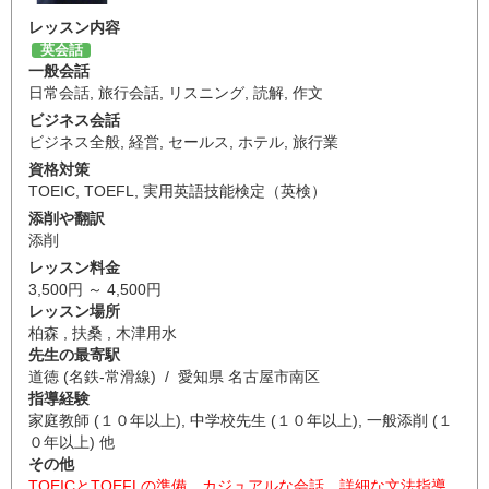
レッスン内容
英会話
一般会話
日常会話
,
旅行会話
,
リスニング
,
読解
,
作文
ビジネス会話
ビジネス全般
,
経営
,
セールス
,
ホテル
,
旅行業
資格対策
TOEIC
,
TOEFL
,
実用英語技能検定（英検）
添削や翻訳
添削
レッスン料金
3,500円 ～ 4,500円
レッスン場所
柏森 , 扶桑 , 木津用水
先生の最寄駅
道徳 (名鉄-常滑線) / 愛知県 名古屋市南区
指導経験
家庭教師 (１０年以上), 中学校先生 (１０年以上), 一般添削 (１
０年以上) 他
その他
TOEICとTOEFLの準備、カジュアルな会話、詳細な文法指導