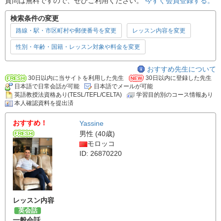
質問は無料ですので、ぜひご利用ください。
今すぐ会員登録する。
検索条件の変更
路線・駅・市区町村や郵便番号を変更
レッスン内容を変更
性別・年齢・国籍・レッスン対象や料金を変更
おすすめ先生について
30日以内に当サイトを利用した先生
30日以内に登録した先生
日本語で日常会話が可能
日本語でメールが可能
英語教授法資格あり(TESL/TEFL/CELTA)
学習目的別のコース情報あり
本人確認資料を提出済
おすすめ！
Yassine
男性 (40歳)
モロッコ
ID: 26870220
レッスン内容
英会話
一般会話