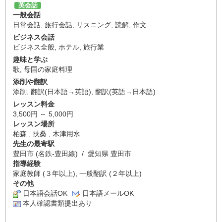
英会話
一般会話
日常会話
,
旅行会話
,
リスニング
,
読解
,
作文
ビジネス会話
ビジネス全般
,
ホテル
,
旅行業
趣味と学ぶ
歌
,
母国の家庭料理
添削や翻訳
添削
,
翻訳(日本語→英語)
,
翻訳(英語→日本語)
レッスン料金
3,500円 ～ 5,000円
レッスン場所
柏森 , 扶桑 , 木津用水
先生の最寄駅
豊田市 (名鉄-豊田線) / 愛知県 豊田市
指導経験
家庭教師 (３年以上), 一般翻訳 (２年以上)
その他
日本語会話OK
日本語メールOK
本人確認書類提出あり