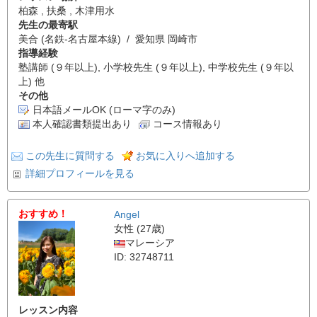
柏森 , 扶桑 , 木津用水
先生の最寄駅
美合 (名鉄-名古屋本線) / 愛知県 岡崎市
指導経験
塾講師 (９年以上), 小学校先生 (９年以上), 中学校先生 (９年以
上) 他
その他
日本語メールOK (ローマ字のみ)
本人確認書類提出あり
コース情報あり
この先生に質問する
お気に入りへ追加する
詳細プロフィールを見る
おすすめ！
Angel
女性 (27歳)
マレーシア
ID: 32748711
レッスン内容