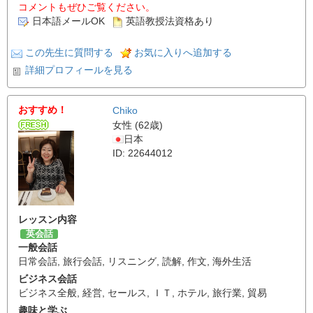
コメントもぜひご覧ください。
日本語メールOK
英語教授法資格あり
この先生に質問する
お気に入りへ追加する
詳細プロフィールを見る
おすすめ！
Chiko
女性 (62歳)
日本
ID: 22644012
レッスン内容
英会話
一般会話
日常会話
,
旅行会話
,
リスニング
,
読解
,
作文
,
海外生活
ビジネス会話
ビジネス全般
,
経営
,
セールス
,
ＩＴ
,
ホテル
,
旅行業
,
貿易
趣味と学ぶ