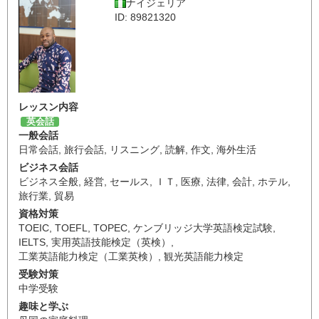
ナイジェリア
ID: 89821320
レッスン内容
英会話
一般会話
日常会話
,
旅行会話
,
リスニング
,
読解
,
作文
,
海外生活
ビジネス会話
ビジネス全般
,
経営
,
セールス
,
ＩＴ
,
医療
,
法律
,
会計
,
ホテル
,
旅行業
,
貿易
資格対策
TOEIC
,
TOEFL
,
TOPEC
,
ケンブリッジ大学英語検定試験
,
IELTS
,
実用英語技能検定（英検）
,
工業英語能力検定（工業英検）
,
観光英語能力検定
受験対策
中学受験
趣味と学ぶ