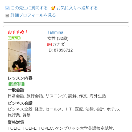
この先生に質問する
お気に入りへ追加する
詳細プロフィールを見る
おすすめ！
Tahmina
女性 (32歳)
カナダ
ID: 87896712
レッスン内容
英会話
一般会話
日常会話
,
旅行会話
,
リスニング
,
読解
,
作文
,
海外生活
ビジネス会話
ビジネス全般
,
経営
,
セールス
,
ＩＴ
,
医療
,
法律
,
会計
,
ホテル
,
旅行業
,
貿易
資格対策
TOEIC
,
TOEFL
,
TOPEC
,
ケンブリッジ大学英語検定試験
,