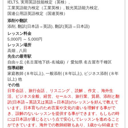
IELTS
,
実用英語技能検定（英検）
,
工業英語能力検定（工業英検）
,
観光英語能力検定
,
国連公用語英語検定（国連英検）
添削や翻訳
添削
,
翻訳(日本語→英語)
,
翻訳(英語→日本語)
レッスン料金
5,000円 ～ 5,000円
レッスン場所
高畑 , 八田
先生の最寄駅
自由ヶ丘 (名古屋地下鉄-名城線) / 愛知県 名古屋市千種区
指導経験
家庭教師 (８年以上), 一般添削 (８年以上), ビジネス添削 (８年
以上) 他
その他
日常会話 、旅行会話 、リスニング 、読解 、作文 、海外生
活、ビジネス全般、経営、セールス、旅行業、貿易、添削と翻
訳(日本語→英語又は英語→日本語)のレッスンを好んで教えて
います。日本育ちのため言葉や文化の違いを理解する事がで
き、誤解のないレッスンを提供する事ができます。もしもの時
には日本語が通じるという点で安心してレッスンを進めること
ができています。海外での教師経験もあり、1歳から60歳まで