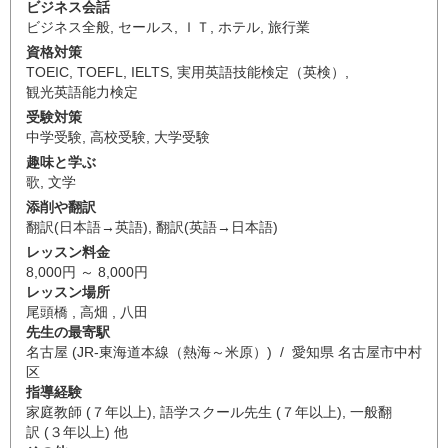
ビジネス会話
ビジネス全般
,
セールス
,
ＩＴ
,
ホテル
,
旅行業
資格対策
TOEIC
,
TOEFL
,
IELTS
,
実用英語技能検定（英検）
,
観光英語能力検定
受験対策
中学受験
,
高校受験
,
大学受験
趣味と学ぶ
歌
,
文学
添削や翻訳
翻訳(日本語→英語)
,
翻訳(英語→日本語)
レッスン料金
8,000円 ～ 8,000円
レッスン場所
尾頭橋 , 高畑 , 八田
先生の最寄駅
名古屋 (JR-東海道本線（熱海～米原）) / 愛知県 名古屋市中村
区
指導経験
家庭教師 (７年以上), 語学スクール先生 (７年以上), 一般翻
訳 (３年以上) 他