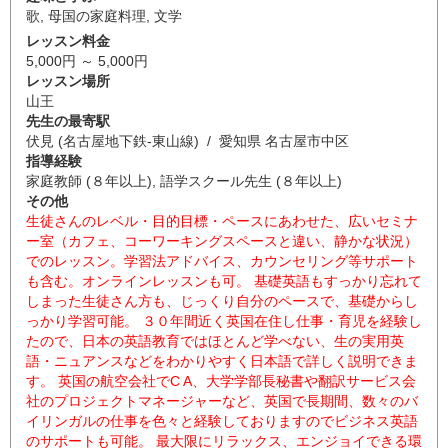
歌
,
母国の家庭料理
,
文学
レッスン料金
5,000円 ～ 5,000円
レッスン場所
山王
先生の最寄駅
伏見 (名古屋地下鉄-東山線) / 愛知県 名古屋市中区
指導経験
家庭教師 (８年以上), 語学スクール先生 (８年以上)
その他
生徒さんのレベル・目的目標・ペースにあわせた、広いセミナ
ー室（カフェ、コーワーキングスペースと違い、静かな状況）
でのレッスン。学習法アドバイス、カウンセリング等サポート
も含む。オンラインレッスンも可。 基礎英語もすっかり忘れて
しまった生徒さん方も、じっくり自分のペースで、基礎からし
っかり学習可能。 ３０年間近く英国在住し仕事・育児を経験し
たので、日本の英語教育ではほとんど学べない、生の実用英
語・ニュアンスなどをわかりやすく日本語で詳しく説明できま
す。 英国の航空会社でC A、大学学部長秘書や翻訳サービス会
社のプロジェクトマネージャーなど、英国で長期間、数々のバ
イリンガルの仕事を色々と経験しておりますのでビジネス英語
のサポートも可能。 最大限にリラックス、エンジョイできる環