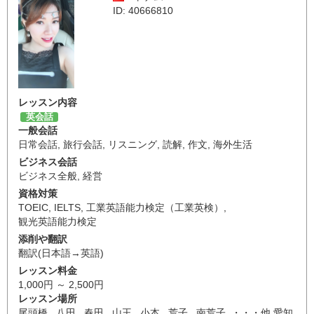
ID: 40666810
レッスン内容
英会話
一般会話
日常会話
,
旅行会話
,
リスニング
,
読解
,
作文
,
海外生活
ビジネス会話
ビジネス全般
,
経営
資格対策
TOEIC
,
IELTS
,
工業英語能力検定（工業英検）
,
観光英語能力検定
添削や翻訳
翻訳(日本語→英語)
レッスン料金
1,000円 ～ 2,500円
レッスン場所
尾頭橋 , 八田 , 春田 , 山王 , 小本 , 荒子 , 南荒子 ・・・他 愛知