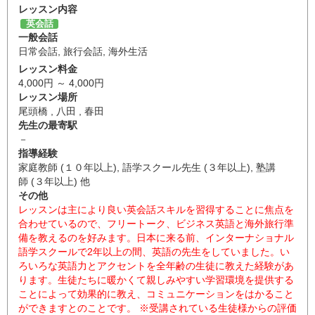
レッスン内容
英会話
一般会話
日常会話
,
旅行会話
,
海外生活
レッスン料金
4,000円 ～ 4,000円
レッスン場所
尾頭橋 , 八田 , 春田
先生の最寄駅
－
指導経験
家庭教師 (１０年以上), 語学スクール先生 (３年以上), 塾講
師 (３年以上) 他
その他
レッスンは主により良い英会話スキルを習得することに焦点を
合わせているので、フリートーク、ビジネス英語と海外旅行準
備を教えるのを好みます。日本に来る前、インターナショナル
語学スクールで2年以上の間、英語の先生をしていました。い
ろいろな英語力とアクセントを全年齢の生徒に教えた経験があ
ります。生徒たちに暖かくて親しみやすい学習環境を提供する
ことによって効果的に教え、コミュニケーションをはかること
ができますとのことです。 ※受講されている生徒様からの評価