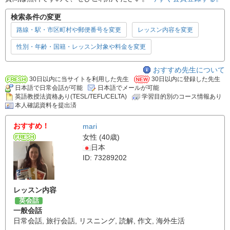
検索条件の変更
路線・駅・市区町村や郵便番号を変更
レッスン内容を変更
性別・年齢・国籍・レッスン対象や料金を変更
おすすめ先生について
30日以内に当サイトを利用した先生
30日以内に登録した先生
日本語で日常会話が可能
日本語でメールが可能
英語教授法資格あり(TESL/TEFL/CELTA)
学習目的別のコース情報あり
本人確認資料を提出済
おすすめ！
mari
女性 (40歳)
日本
ID: 73289202
レッスン内容
英会話
一般会話
日常会話
,
旅行会話
,
リスニング
,
読解
,
作文
,
海外生活