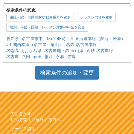
検索条件の変更
路線・駅・市区町村や郵便番号を変更
レッスン内容を変更
性別・年齢・国籍・レッスン対象や料金を変更
愛知県
名古屋市中川区(〒454)
JR-東海道本線（熱海～米原）
JR-関西本線（名古屋～亀山）
名鉄-名古屋本線
名臨高-あおなみ線
名古屋地下鉄-東山線
近鉄-名古屋線
名古屋
八田
春田
蟹江
永和
弥富
検索条件の追加・変更
先生を探す
初めて先生に連絡する方へ
サービス説明