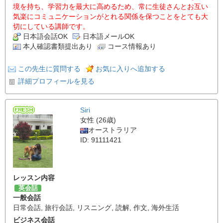
境を持ち、学習力を最大に高めるため、常に生徒さんとお互い
気楽にコミュニケーションがとれる関係を保つことをとても大
切にしている講師です。
日本語会話OK
日本語メールOK
本人確認書類提出あり
コース情報あり
この先生に質問する
お気に入りへ追加する
詳細プロフィールを見る
Siri
女性 (26歳)
オーストラリア
ID: 91111421
レッスン内容
英会話
一般会話
日常会話
,
旅行会話
,
リスニング
,
読解
,
作文
,
海外生活
ビジネス会話