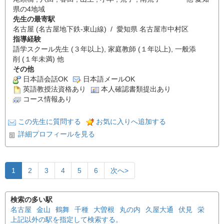
県の4地域
先生の最寄駅
名古屋 (名古屋地下鉄-東山線) / 愛知県 名古屋市中村区
指導経験
語学スクール先生 (３年以上), 家庭教師 (１年以上), 一般添
削 (１年未満) 他
その他
日本語会話OK
日本語メールOK
英語教授法資格あり
本人確認書類提出あり
コース情報あり
この先生に質問する
お気に入りへ追加する
詳細プロフィールを見る
1
2
3
4
5
6
次へ>
検索の多い駅
名古屋
金山
鶴舞
千種
大曽根
丸の内
久屋大通
伏見
栄
上記以外の駅を指定して検索する。