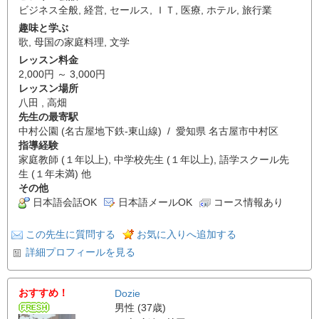
ビジネス全般
,
経営
,
セールス
,
ＩＴ
,
医療
,
ホテル
,
旅行業
趣味と学ぶ
歌
,
母国の家庭料理
,
文学
レッスン料金
2,000円 ～ 3,000円
レッスン場所
八田 , 高畑
先生の最寄駅
中村公園 (名古屋地下鉄-東山線) / 愛知県 名古屋市中村区
指導経験
家庭教師 (１年以上), 中学校先生 (１年以上), 語学スクール先
生 (１年未満) 他
その他
日本語会話OK
日本語メールOK
コース情報あり
この先生に質問する
お気に入りへ追加する
詳細プロフィールを見る
おすすめ！
Dozie
男性 (37歳)