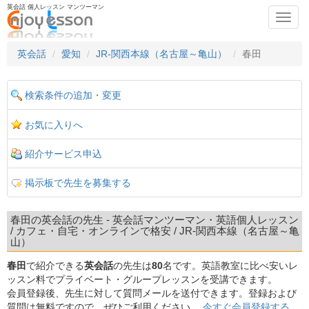
英会話 個人レッスン マンツーマン
Toggl
navig
英会話
愛知
JR-関西本線（名古屋～亀山）
春田
検索条件の追加・変更
お気に入りへ
紹介サービス申込
掲示板で先生を募集する
春田の英会話の先生 - 英会話マンツーマン・英語個人レッスン
/ カフェ・自宅・オンラインで格安 / JR-関西本線（名古屋～亀
山）
春田
で紹介できる
英会話
の先生は
80
名です。英語教室に比べ安いレ
ッスン料でプライベート・グループレッスンを受講できます。
会員登録後、先生に対して質問メールを送付できます。登録および
質問は無料ですので、ぜひご利用ください。
今すぐ会員登録する。