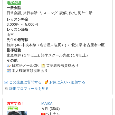
英会話
一般会話
日常会話
,
旅行会話
,
リスニング
,
読解
,
作文
,
海外生活
レッスン料金
3,000円 ～ 5,000円
レッスン場所
山王
先生の最寄駅
鶴舞 (JR-中央本線（名古屋～塩尻）) / 愛知県 名古屋市中区
指導経験
家庭教師 (１年以上), 語学スクール先生 (１年以上)
その他
日本語メールOK
英語教授法資格あり
本人確認書類提出あり
この先生に質問する
お気に入りへ追加する
詳細プロフィールを見る
おすすめ！
MAIKA
女性 (35歳)
ベトナム