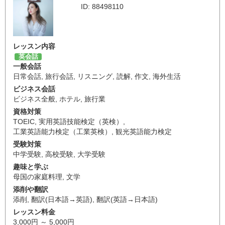
ID: 88498110
レッスン内容
英会話
一般会話
日常会話
,
旅行会話
,
リスニング
,
読解
,
作文
,
海外生活
ビジネス会話
ビジネス全般
,
ホテル
,
旅行業
資格対策
TOEIC
,
実用英語技能検定（英検）
,
工業英語能力検定（工業英検）
,
観光英語能力検定
受験対策
中学受験
,
高校受験
,
大学受験
趣味と学ぶ
母国の家庭料理
,
文学
添削や翻訳
添削
,
翻訳(日本語→英語)
,
翻訳(英語→日本語)
レッスン料金
3,000円 ～ 5,000円