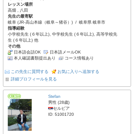
レッスン場所
高畑 , 八田
先生の最寄駅
岐阜 (JR-高山本線（岐阜～猪谷）) / 岐阜県 岐阜市
指導経験
小学校先生 (６年以上), 中学校先生 (６年以上), 高等学校先
生 (６年以上) 他
その他
日本語会話OK
日本語メールOK
本人確認書類提出あり
コース情報あり
この先生に質問する
お気に入りへ追加する
詳細プロフィールを見る
Stefan
男性 (28歳)
セルビア
ID: 51001720