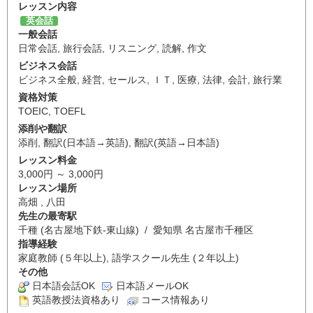
レッスン内容
英会話
一般会話
日常会話
,
旅行会話
,
リスニング
,
読解
,
作文
ビジネス会話
ビジネス全般
,
経営
,
セールス
,
ＩＴ
,
医療
,
法律
,
会計
,
旅行業
資格対策
TOEIC
,
TOEFL
添削や翻訳
添削
,
翻訳(日本語→英語)
,
翻訳(英語→日本語)
レッスン料金
3,000円 ～ 3,000円
レッスン場所
高畑 , 八田
先生の最寄駅
千種 (名古屋地下鉄-東山線) / 愛知県 名古屋市千種区
指導経験
家庭教師 (５年以上), 語学スクール先生 (２年以上)
その他
日本語会話OK
日本語メールOK
英語教授法資格あり
コース情報あり