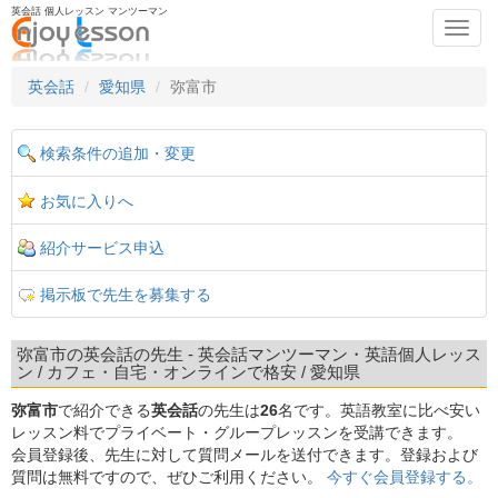
英会話 個人レッスン マンツーマン
Toggl
navig
英会話
愛知県
弥富市
検索条件の追加・変更
お気に入りへ
紹介サービス申込
掲示板で先生を募集する
弥富市の英会話の先生 - 英会話マンツーマン・英語個人レッス
ン / カフェ・自宅・オンラインで格安 / 愛知県
弥富市
で紹介できる
英会話
の先生は
26
名です。英語教室に比べ安い
レッスン料でプライベート・グループレッスンを受講できます。
会員登録後、先生に対して質問メールを送付できます。登録および
質問は無料ですので、ぜひご利用ください。
今すぐ会員登録する。