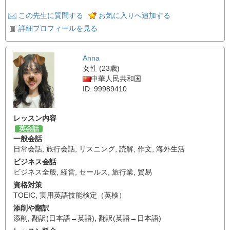
この先生に質問する
お気に入りへ追加する
詳細プロフィールを見る
Anna
女性 (23歳)
中華人民共和国
ID: 99989410
レッスン内容
英会話
一般会話
日常会話
,
旅行会話
,
リスニング
,
読解
,
作文
,
海外生活
ビジネス会話
ビジネス全般
,
経営
,
セールス
,
旅行業
,
貿易
資格対策
TOEIC
,
実用英語技能検定（英検）
添削や翻訳
添削
,
翻訳(日本語→英語)
,
翻訳(英語→日本語)