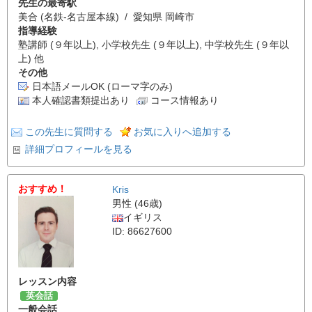
先生の最寄駅
美合 (名鉄-名古屋本線) / 愛知県 岡崎市
指導経験
塾講師 (９年以上), 小学校先生 (９年以上), 中学校先生 (９年以
上) 他
その他
日本語メールOK (ローマ字のみ)
本人確認書類提出あり
コース情報あり
この先生に質問する
お気に入りへ追加する
詳細プロフィールを見る
おすすめ！
Kris
男性 (46歳)
イギリス
ID: 86627600
レッスン内容
英会話
一般会話