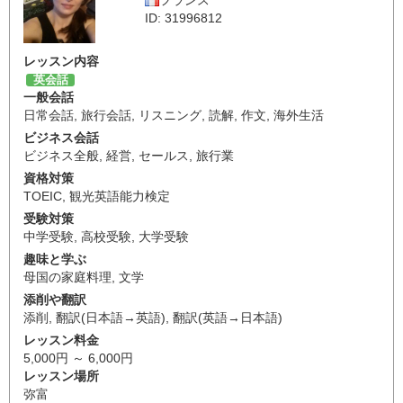
フランス
ID: 31996812
レッスン内容
英会話
一般会話
日常会話
,
旅行会話
,
リスニング
,
読解
,
作文
,
海外生活
ビジネス会話
ビジネス全般
,
経営
,
セールス
,
旅行業
資格対策
TOEIC
,
観光英語能力検定
受験対策
中学受験
,
高校受験
,
大学受験
趣味と学ぶ
母国の家庭料理
,
文学
添削や翻訳
添削
,
翻訳(日本語→英語)
,
翻訳(英語→日本語)
レッスン料金
5,000円 ～ 6,000円
レッスン場所
弥富