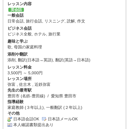
レッスン内容
英会話
一般会話
日常会話
,
旅行会話
,
リスニング
,
読解
,
作文
ビジネス会話
ビジネス全般
,
ホテル
,
旅行業
趣味と学ぶ
歌
,
母国の家庭料理
添削や翻訳
添削
,
翻訳(日本語→英語)
,
翻訳(英語→日本語)
レッスン料金
3,500円 ～ 5,000円
レッスン場所
弥富 , 佐古木 , 近鉄弥富
先生の最寄駅
豊田市 (名鉄-豊田線) / 愛知県 豊田市
指導経験
家庭教師 (３年以上), 一般翻訳 (２年以上)
その他
日本語会話OK
日本語メールOK
本人確認書類提出あり