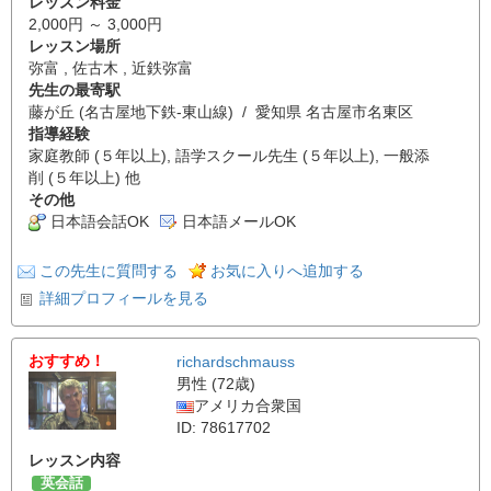
レッスン料金
2,000円 ～ 3,000円
レッスン場所
弥富 , 佐古木 , 近鉄弥富
先生の最寄駅
藤が丘 (名古屋地下鉄-東山線) / 愛知県 名古屋市名東区
指導経験
家庭教師 (５年以上), 語学スクール先生 (５年以上), 一般添
削 (５年以上) 他
その他
日本語会話OK
日本語メールOK
この先生に質問する
お気に入りへ追加する
詳細プロフィールを見る
おすすめ！
richardschmauss
男性 (72歳)
アメリカ合衆国
ID: 78617702
レッスン内容
英会話