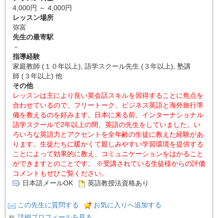
4,000円 ～ 4,000円
レッスン場所
弥富
先生の最寄駅
－
指導経験
家庭教師 (１０年以上), 語学スクール先生 (３年以上), 塾講
師 (３年以上) 他
その他
レッスンは主により良い英会話スキルを習得することに焦点を
合わせているので、フリートーク、ビジネス英語と海外旅行準
備を教えるのを好みます。日本に来る前、インターナショナル
語学スクールで2年以上の間、英語の先生をしていました。い
ろいろな英語力とアクセントを全年齢の生徒に教えた経験があ
ります。生徒たちに暖かくて親しみやすい学習環境を提供する
ことによって効果的に教え、コミュニケーションをはかること
ができますとのことです。 ※受講されている生徒様からの評価
コメントもぜひご覧ください。
日本語メールOK
英語教授法資格あり
この先生に質問する
お気に入りへ追加する
詳細プロフィールを見る