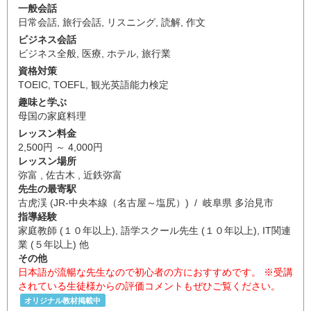
一般会話
日常会話
,
旅行会話
,
リスニング
,
読解
,
作文
ビジネス会話
ビジネス全般
,
医療
,
ホテル
,
旅行業
資格対策
TOEIC
,
TOEFL
,
観光英語能力検定
趣味と学ぶ
母国の家庭料理
レッスン料金
2,500円 ～ 4,000円
レッスン場所
弥富 , 佐古木 , 近鉄弥富
先生の最寄駅
古虎渓 (JR-中央本線（名古屋～塩尻）) / 岐阜県 多治見市
指導経験
家庭教師 (１０年以上), 語学スクール先生 (１０年以上), IT関連
業 (５年以上) 他
その他
日本語が流暢な先生なので初心者の方におすすめです。 ※受講
されている生徒様からの評価コメントもぜひご覧ください。
オリジナル教材掲載中