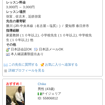
レッスン料金
3,000円 ～ 3,000円
レッスン場所
弥富 , 佐古木 , 近鉄弥富
先生の最寄駅
勝川 (JR-中央本線（名古屋～塩尻）) / 愛知県 春日井市
指導経験
家庭教師 (１０年以上), 小学校先生 (１０年以上), 中学校先
生 (１０年以上) 他
その他
日本語会話OK
日本語メールOK
本人確認書類提出あり
この先生に質問する
お気に入りへ追加する
詳細プロフィールを見る
おすすめ！
Chike
男性 (43歳)
ナイジェリア
ID: 55806812