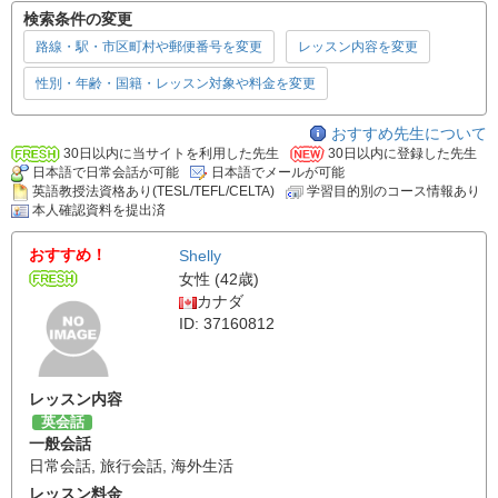
検索条件の変更
路線・駅・市区町村や郵便番号を変更
レッスン内容を変更
性別・年齢・国籍・レッスン対象や料金を変更
おすすめ先生について
30日以内に当サイトを利用した先生
30日以内に登録した先生
日本語で日常会話が可能
日本語でメールが可能
英語教授法資格あり(TESL/TEFL/CELTA)
学習目的別のコース情報あり
本人確認資料を提出済
おすすめ！
Shelly
女性 (42歳)
カナダ
ID: 37160812
レッスン内容
英会話
一般会話
日常会話
,
旅行会話
,
海外生活
レッスン料金