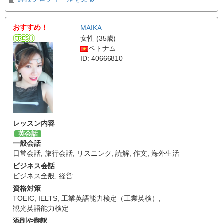
おすすめ！
MAIKA
女性 (35歳)
ベトナム
ID: 40666810
レッスン内容
英会話
一般会話
日常会話
,
旅行会話
,
リスニング
,
読解
,
作文
,
海外生活
ビジネス会話
ビジネス全般
,
経営
資格対策
TOEIC
,
IELTS
,
工業英語能力検定（工業英検）
,
観光英語能力検定
添削や翻訳