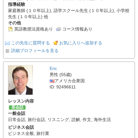
指導経験
家庭教師 (１０年以上), 語学スクール先生 (１０年以上), 小学校
先生 (１０年以上) 他
その他
英語教授法資格あり
コース情報あり
この先生に質問する
お気に入りへ追加する
詳細プロフィールを見る
Eric
男性 (55歳)
アメリカ合衆国
ID: 92496611
レッスン内容
英会話
一般会話
日常会話
,
旅行会話
,
リスニング
,
読解
,
作文
,
海外生活
ビジネス会話
ビジネス全般
,
旅行業