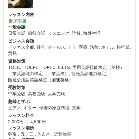
レッスン内容
英会話
一般会話
日常会話
,
旅行会話
,
リスニング
,
読解
,
海外生活
ビジネス会話
ビジネス全般
,
経営
,
セールス
,
ＩＴ
,
医療
,
法律
,
ホテル
,
旅行業
,
貿易
資格対策
TOEIC
,
TOEFL
,
TOPEC
,
IELTS
,
実用英語技能検定（英検）
,
工業英語能力検定（工業英検）
,
観光英語能力検定
,
国連公用語英語検定（国連英検）
受験対策
中学受験
,
高校受験
,
大学受験
趣味と学ぶ
ピアノ
,
ギター
,
母国の家庭料理
,
文学
レッスン料金
2,000円 ～ 4,500円
レッスン場所
弥富 , 五ノ三 , 佐古木 , 近鉄弥富