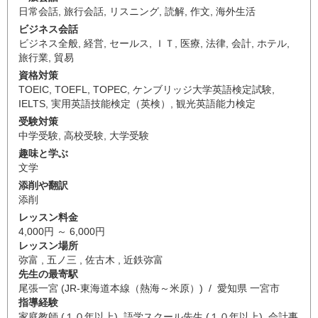
日常会話
,
旅行会話
,
リスニング
,
読解
,
作文
,
海外生活
ビジネス会話
ビジネス全般
,
経営
,
セールス
,
ＩＴ
,
医療
,
法律
,
会計
,
ホテル
,
旅行業
,
貿易
資格対策
TOEIC
,
TOEFL
,
TOPEC
,
ケンブリッジ大学英語検定試験
,
IELTS
,
実用英語技能検定（英検）
,
観光英語能力検定
受験対策
中学受験
,
高校受験
,
大学受験
趣味と学ぶ
文学
添削や翻訳
添削
レッスン料金
4,000円 ～ 6,000円
レッスン場所
弥富 , 五ノ三 , 佐古木 , 近鉄弥富
先生の最寄駅
尾張一宮 (JR-東海道本線（熱海～米原）) / 愛知県 一宮市
指導経験
家庭教師 (１０年以上), 語学スクール先生 (１０年以上), 会計事