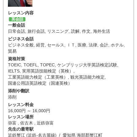
レッスン内容
英会話
一般会話
日常会話
,
旅行会話
,
リスニング
,
読解
,
作文
,
海外生活
ビジネス会話
ビジネス全般
,
経営
,
セールス
,
ＩＴ
,
医療
,
法律
,
会計
,
ホテル
,
貿易
資格対策
TOEIC
,
TOEFL
,
TOPEC
,
ケンブリッジ大学英語検定試験
,
IELTS
,
実用英語技能検定（英検）
,
工業英語能力検定（工業英検）
,
観光英語能力検定
,
国連公用語英語検定（国連英検）
添削や翻訳
添削
レッスン料金
16,000円 ～ 16,000円
レッスン場所
弥富 , 佐古木 , 近鉄弥富
先生の最寄駅
近鉄蟹江 (近鉄-名古屋線) / 愛知県 海部郡蟹江町