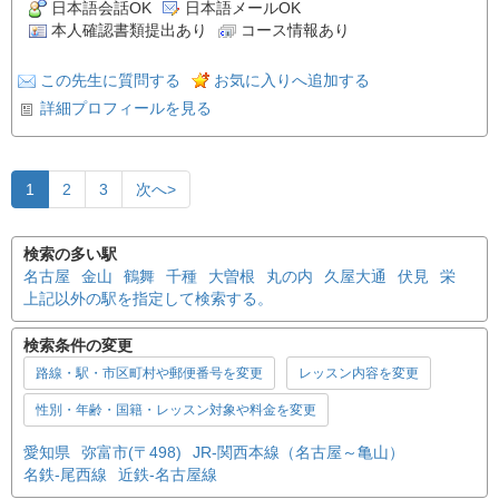
日本語会話OK
日本語メールOK
本人確認書類提出あり
コース情報あり
この先生に質問する
お気に入りへ追加する
詳細プロフィールを見る
1
2
3
次へ>
検索の多い駅
名古屋
金山
鶴舞
千種
大曽根
丸の内
久屋大通
伏見
栄
上記以外の駅を指定して検索する。
検索条件の変更
路線・駅・市区町村や郵便番号を変更
レッスン内容を変更
性別・年齢・国籍・レッスン対象や料金を変更
愛知県
弥富市(〒498)
JR-関西本線（名古屋～亀山）
名鉄-尾西線
近鉄-名古屋線