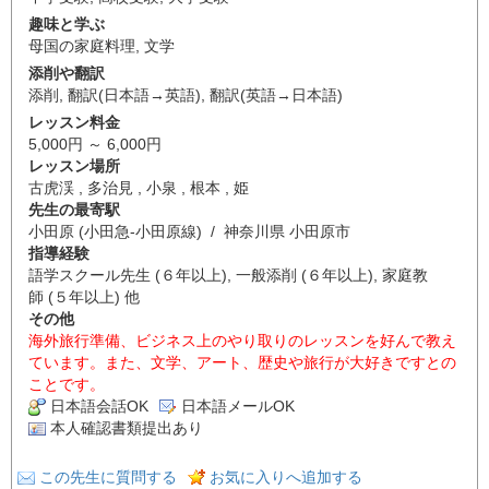
趣味と学ぶ
母国の家庭料理
,
文学
添削や翻訳
添削
,
翻訳(日本語→英語)
,
翻訳(英語→日本語)
レッスン料金
5,000円 ～ 6,000円
レッスン場所
古虎渓 , 多治見 , 小泉 , 根本 , 姫
先生の最寄駅
小田原 (小田急-小田原線) / 神奈川県 小田原市
指導経験
語学スクール先生 (６年以上), 一般添削 (６年以上), 家庭教
師 (５年以上) 他
その他
海外旅行準備、ビジネス上のやり取りのレッスンを好んで教え
ています。また、文学、アート、歴史や旅行が大好きですとの
ことです。
日本語会話OK
日本語メールOK
本人確認書類提出あり
この先生に質問する
お気に入りへ追加する