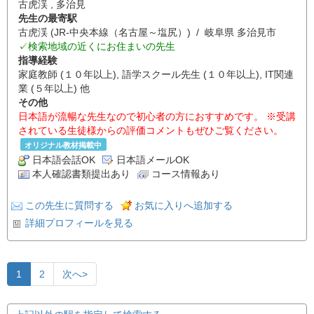
古虎渓 , 多治見
先生の最寄駅
古虎渓 (JR-中央本線（名古屋～塩尻）) / 岐阜県 多治見市
✓検索地域の近くにお住まいの先生
指導経験
家庭教師 (１０年以上), 語学スクール先生 (１０年以上), IT関連
業 (５年以上) 他
その他
日本語が流暢な先生なので初心者の方におすすめです。 ※受講
されている生徒様からの評価コメントもぜひご覧ください。
オリジナル教材掲載中
日本語会話OK
日本語メールOK
本人確認書類提出あり
コース情報あり
この先生に質問する
お気に入りへ追加する
詳細プロフィールを見る
1
2
次へ>