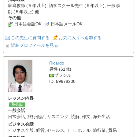
家庭教師 (５年以上), 語学スクール先生 (５年以上), 一般添
削 (５年以上) 他
その他
日本語会話OK
日本語メールOK
この先生に質問する
お気に入りへ追加する
詳細プロフィールを見る
Ricardo
男性 (61歳)
ブラジル
ID: 59678200
レッスン内容
英会話
一般会話
日常会話
,
旅行会話
,
リスニング
,
読解
,
作文
,
海外生活
ビジネス会話
ビジネス全般
,
経営
,
セールス
,
ＩＴ
,
ホテル
,
旅行業
,
貿易