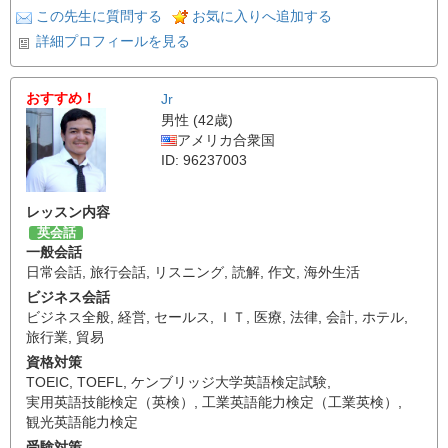
この先生に質問する
お気に入りへ追加する
詳細プロフィールを見る
おすすめ！
Jr
男性 (42歳)
アメリカ合衆国
ID: 96237003
レッスン内容
英会話
一般会話
日常会話
,
旅行会話
,
リスニング
,
読解
,
作文
,
海外生活
ビジネス会話
ビジネス全般
,
経営
,
セールス
,
ＩＴ
,
医療
,
法律
,
会計
,
ホテル
,
旅行業
,
貿易
資格対策
TOEIC
,
TOEFL
,
ケンブリッジ大学英語検定試験
,
実用英語技能検定（英検）
,
工業英語能力検定（工業英検）
,
観光英語能力検定
受験対策