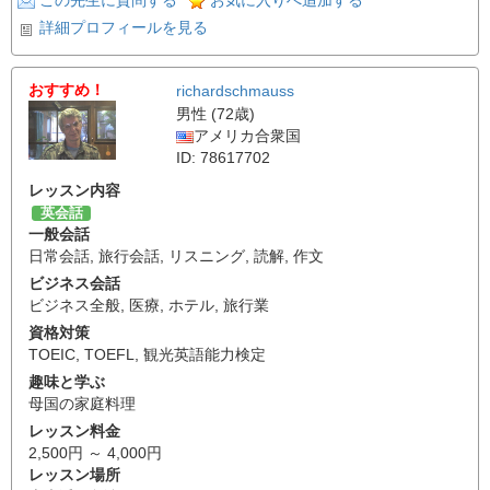
この先生に質問する
お気に入りへ追加する
詳細プロフィールを見る
おすすめ！
richardschmauss
男性 (72歳)
アメリカ合衆国
ID: 78617702
レッスン内容
英会話
一般会話
日常会話
,
旅行会話
,
リスニング
,
読解
,
作文
ビジネス会話
ビジネス全般
,
医療
,
ホテル
,
旅行業
資格対策
TOEIC
,
TOEFL
,
観光英語能力検定
趣味と学ぶ
母国の家庭料理
レッスン料金
2,500円 ～ 4,000円
レッスン場所