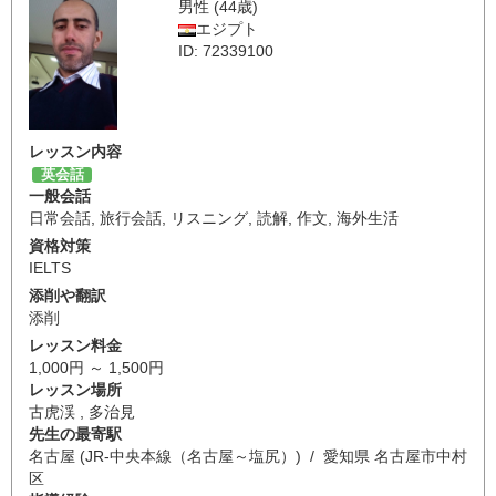
男性 (44歳)
エジプト
ID: 72339100
レッスン内容
英会話
一般会話
日常会話
,
旅行会話
,
リスニング
,
読解
,
作文
,
海外生活
資格対策
IELTS
添削や翻訳
添削
レッスン料金
1,000円 ～ 1,500円
レッスン場所
古虎渓 , 多治見
先生の最寄駅
名古屋 (JR-中央本線（名古屋～塩尻）) / 愛知県 名古屋市中村
区