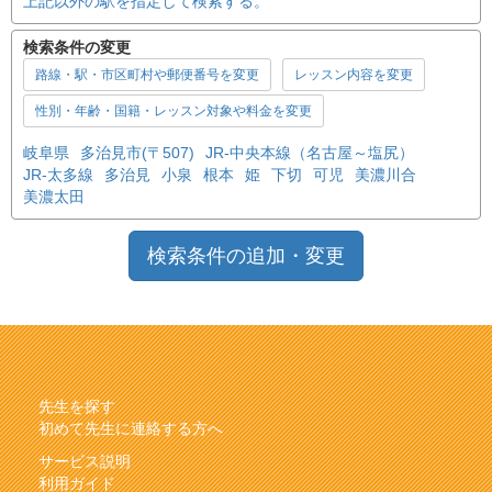
上記以外の駅を指定して検索する。
検索条件の変更
路線・駅・市区町村や郵便番号を変更
レッスン内容を変更
性別・年齢・国籍・レッスン対象や料金を変更
岐阜県
多治見市(〒507)
JR-中央本線（名古屋～塩尻）
JR-太多線
多治見
小泉
根本
姫
下切
可児
美濃川合
美濃太田
検索条件の追加・変更
先生を探す
初めて先生に連絡する方へ
サービス説明
利用ガイド