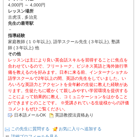
4,000円 ～ 4,000円
レッスン場所
古虎渓 , 多治見
先生の最寄駅
－
指導経験
家庭教師 (１０年以上), 語学スクール先生 (３年以上), 塾講
師 (３年以上) 他
その他
レッスンは主により良い英会話スキルを習得することに焦点を
合わせているので、フリートーク、ビジネス英語と海外旅行準
備を教えるのを好みます。日本に来る前、インターナショナル
語学スクールで2年以上の間、英語の先生をしていました。い
ろいろな英語力とアクセントを全年齢の生徒に教えた経験があ
ります。生徒たちに暖かくて親しみやすい学習環境を提供する
ことによって効果的に教え、コミュニケーションをはかること
ができますとのことです。 ※受講されている生徒様からの評価
コメントもぜひご覧ください。
日本語メールOK
英語教授法資格あり
この先生に質問する
お気に入りへ追加する
詳細プロフィールを見る