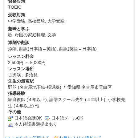
資格対策
TOEIC
受験対策
中学受験
,
高校受験
,
大学受験
趣味と学ぶ
歌
,
母国の家庭料理
,
文学
添削や翻訳
添削
,
翻訳(日本語→英語)
,
翻訳(英語→日本語)
レッスン料金
2,500円 ～ 5,000円
レッスン場所
古虎渓 , 多治見
先生の最寄駅
野並 (名古屋地下鉄-桜通線) / 愛知県 名古屋市天白区
指導経験
家庭教師 (４年以上), 語学スクール先生 (４年以上), 小学校先
生 (４年以上) 他
その他
日本語会話OK
日本語メールOK
本人確認書類提出あり