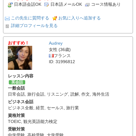
日本語会話OK
日本語メールOK
コース情報あり
この先生に質問する
お気に入りへ追加する
詳細プロフィールを見る
おすすめ！
Audrey
女性 (36歳)
フランス
ID: 31996812
レッスン内容
英会話
一般会話
日常会話
,
旅行会話
,
リスニング
,
読解
,
作文
,
海外生活
ビジネス会話
ビジネス全般
,
経営
,
セールス
,
旅行業
資格対策
TOEIC
,
観光英語能力検定
受験対策
中学受験
,
高校受験
,
大学受験