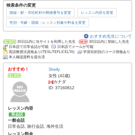
検索条件の変更
路線・駅・市区町村や郵便番号を変更
レッスン内容を変更
性別・年齢・国籍・レッスン対象や料金を変更
おすすめ先生について
30日以内に当サイトを利用した先生
30日以内に登録した先生
日本語で日常会話が可能
日本語でメールが可能
英語教授法資格あり(TESL/TEFL/CELTA)
学習目的別のコース情報あり
本人確認資料を提出済
おすすめ！
Shelly
女性 (42歳)
カナダ
ID: 37160812
レッスン内容
英会話
一般会話
日常会話
,
旅行会話
,
海外生活
レッスン料金