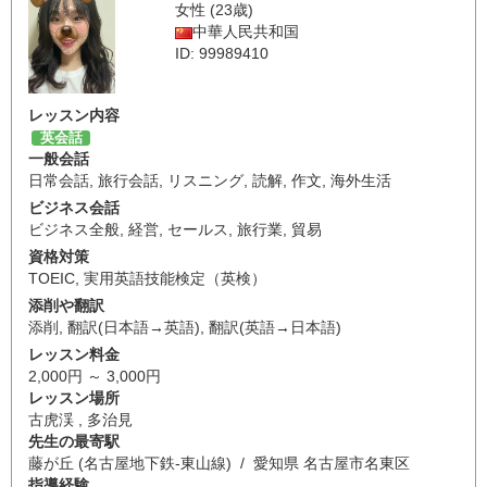
女性 (23歳)
中華人民共和国
ID: 99989410
レッスン内容
英会話
一般会話
日常会話
,
旅行会話
,
リスニング
,
読解
,
作文
,
海外生活
ビジネス会話
ビジネス全般
,
経営
,
セールス
,
旅行業
,
貿易
資格対策
TOEIC
,
実用英語技能検定（英検）
添削や翻訳
添削
,
翻訳(日本語→英語)
,
翻訳(英語→日本語)
レッスン料金
2,000円 ～ 3,000円
レッスン場所
古虎渓 , 多治見
先生の最寄駅
藤が丘 (名古屋地下鉄-東山線) / 愛知県 名古屋市名東区
指導経験