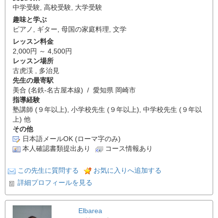
中学受験
,
高校受験
,
大学受験
趣味と学ぶ
ピアノ
,
ギター
,
母国の家庭料理
,
文学
レッスン料金
2,000円 ～ 4,500円
レッスン場所
古虎渓 , 多治見
先生の最寄駅
美合 (名鉄-名古屋本線) / 愛知県 岡崎市
指導経験
塾講師 (９年以上), 小学校先生 (９年以上), 中学校先生 (９年以
上) 他
その他
日本語メールOK (ローマ字のみ)
本人確認書類提出あり
コース情報あり
この先生に質問する
お気に入りへ追加する
詳細プロフィールを見る
Elbarea