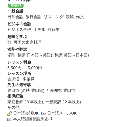
英会話
一般会話
日常会話
,
旅行会話
,
リスニング
,
読解
,
作文
ビジネス会話
ビジネス全般
,
ホテル
,
旅行業
趣味と学ぶ
歌
,
母国の家庭料理
添削や翻訳
添削
,
翻訳(日本語→英語)
,
翻訳(英語→日本語)
レッスン料金
3,500円 ～ 5,000円
レッスン場所
古虎渓 , 多治見
先生の最寄駅
豊田市 (名鉄-豊田線) / 愛知県 豊田市
指導経験
家庭教師 (３年以上), 一般翻訳 (２年以上)
その他
日本語会話OK
日本語メールOK
本人確認書類提出あり