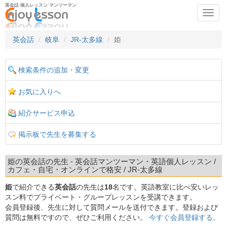
英会話 個人レッスン マンツーマン
Toggl
navig
英会話
岐阜
JR-太多線
姫
検索条件の追加・変更
お気に入りへ
紹介サービス申込
掲示板で先生を募集する
姫の英会話の先生 - 英会話マンツーマン・英語個人レッスン /
カフェ・自宅・オンラインで格安 / JR-太多線
姫
で紹介できる
英会話
の先生は
18
名です。英語教室に比べ安いレッ
スン料でプライベート・グループレッスンを受講できます。
会員登録後、先生に対して質問メールを送付できます。登録および
質問は無料ですので、ぜひご利用ください。
今すぐ会員登録する。