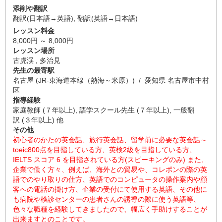
添削や翻訳
翻訳(日本語→英語)
,
翻訳(英語→日本語)
レッスン料金
8,000円 ～ 8,000円
レッスン場所
古虎渓 , 多治見
先生の最寄駅
名古屋 (JR-東海道本線（熱海～米原）) / 愛知県 名古屋市中村
区
指導経験
家庭教師 (７年以上), 語学スクール先生 (７年以上), 一般翻
訳 (３年以上) 他
その他
初心者のかたの英会話、旅行英会話、留学前に必要な英会話～
toeic800点を目指している方、英検2級を目指している方、
IELTS スコア 6 を目指されている方(スピーキングのみ) また、
企業で働く方々、例えば、海外との貿易や、コレポンの際の英
語でのやり取りの仕方、英語でのコンピュータの操作案内や顧
客への電話の掛け方、企業の受付にて使用する英語、その他に
も病院や検診センターの患者さんの誘導の際に使う英語等、
色々な職種を経験してきましたので、幅広く手助けすることが
出来ますとのことです。