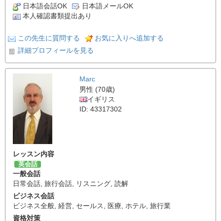
日本語会話OK
日本語メールOK
本人確認書類提出あり
この先生に質問する
お気に入りへ追加する
詳細プロフィールを見る
Marc
男性 (70歳)
イギリス
ID: 43317302
レッスン内容
英会話
一般会話
日常会話
,
旅行会話
,
リスニング
,
読解
ビジネス会話
ビジネス全般
,
経営
,
セールス
,
医療
,
ホテル
,
旅行業
資格対策