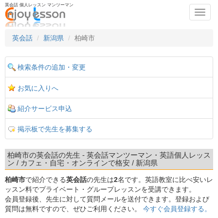
英会話 個人レッスン マンツーマン
Toggl
navig
英会話
新潟県
柏崎市
検索条件の追加・変更
お気に入りへ
紹介サービス申込
掲示板で先生を募集する
柏崎市の英会話の先生 - 英会話マンツーマン・英語個人レッス
ン / カフェ・自宅・オンラインで格安 / 新潟県
柏崎市
で紹介できる
英会話
の先生は
2
名です。英語教室に比べ安いレ
ッスン料でプライベート・グループレッスンを受講できます。
会員登録後、先生に対して質問メールを送付できます。登録および
質問は無料ですので、ぜひご利用ください。
今すぐ会員登録する。