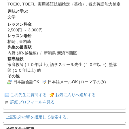
TOEIC
,
TOEFL
,
実用英語技能検定（英検）
,
観光英語能力検定
趣味と学ぶ
文学
レッスン料金
2,500円 ～ 3,000円
レッスン場所
柏崎 , 東柏崎
先生の最寄駅
内野 (JR-越後線) / 新潟県 新潟市西区
指導経験
家庭教師 (１０年以上), 語学スクール先生 (１０年以上), 塾講
師 (１０年以上) 他
その他
日本語会話OK
日本語メールOK (ローマ字のみ)
この先生に質問する
お気に入りへ追加する
詳細プロフィールを見る
上記以外の駅を指定して検索する。
検索条件の変更