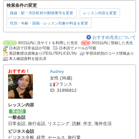
検索条件の変更
路線・駅・市区町村や郵便番号を変更
レッスン内容を変更
性別・年齢・国籍・レッスン対象や料金を変更
おすすめ先生について
30日以内に当サイトを利用した先生
30日以内に登録した先生
日本語で日常会話が可能
日本語でメールが可能
英語教授法資格あり(TESL/TEFL/CELTA)
学習目的別のコース情報あり
本人確認資料を提出済
おすすめ！
Audrey
女性 (36歳)
フランス
ID: 31996812
レッスン内容
英会話
一般会話
日常会話
,
旅行会話
,
リスニング
,
読解
,
作文
,
海外生活
ビジネス会話
ビジネス全般
,
経営
,
セールス
,
旅行業