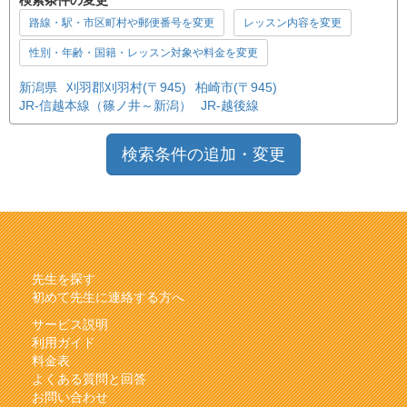
路線・駅・市区町村や郵便番号を変更
レッスン内容を変更
性別・年齢・国籍・レッスン対象や料金を変更
新潟県
刈羽郡刈羽村(〒945)
柏崎市(〒945)
JR-信越本線（篠ノ井～新潟）
JR-越後線
検索条件の追加・変更
先生を探す
初めて先生に連絡する方へ
サービス説明
利用ガイド
料金表
よくある質問と回答
お問い合わせ