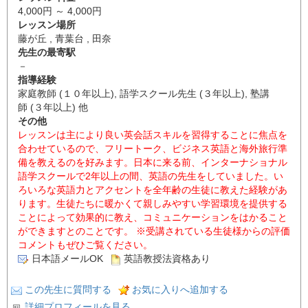
4,000円 ～ 4,000円
レッスン場所
藤が丘 , 青葉台 , 田奈
先生の最寄駅
－
指導経験
家庭教師 (１０年以上), 語学スクール先生 (３年以上), 塾講
師 (３年以上) 他
その他
レッスンは主により良い英会話スキルを習得することに焦点を
合わせているので、フリートーク、ビジネス英語と海外旅行準
備を教えるのを好みます。日本に来る前、インターナショナル
語学スクールで2年以上の間、英語の先生をしていました。い
ろいろな英語力とアクセントを全年齢の生徒に教えた経験があ
ります。生徒たちに暖かくて親しみやすい学習環境を提供する
ことによって効果的に教え、コミュニケーションをはかること
ができますとのことです。 ※受講されている生徒様からの評価
コメントもぜひご覧ください。
日本語メールOK
英語教授法資格あり
この先生に質問する
お気に入りへ追加する
詳細プロフィールを見る