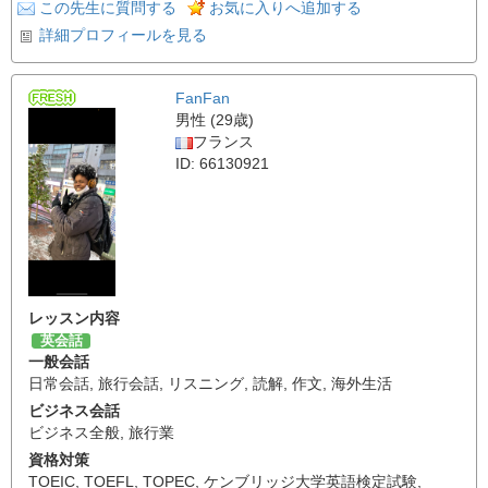
この先生に質問する
お気に入りへ追加する
詳細プロフィールを見る
FanFan
男性 (29歳)
フランス
ID: 66130921
レッスン内容
英会話
一般会話
日常会話
,
旅行会話
,
リスニング
,
読解
,
作文
,
海外生活
ビジネス会話
ビジネス全般
,
旅行業
資格対策
TOEIC
,
TOEFL
,
TOPEC
,
ケンブリッジ大学英語検定試験
,