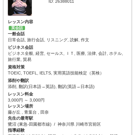
ID: 26388011
レッスン内容
英会話
一般会話
日常会話
,
旅行会話
,
リスニング
,
読解
,
作文
ビジネス会話
ビジネス全般
,
経営
,
セールス
,
ＩＴ
,
医療
,
法律
,
会計
,
ホテル
,
旅行業
,
貿易
資格対策
TOEIC
,
TOEFL
,
IELTS
,
実用英語技能検定（英検）
添削や翻訳
添削
,
翻訳(日本語→英語)
,
翻訳(英語→日本語)
レッスン料金
3,000円 ～ 3,000円
レッスン場所
藤が丘 , 青葉台 , 田奈
先生の最寄駅
鷺沼 (東急-田園都市線) / 神奈川県 川崎市宮前区
指導経験