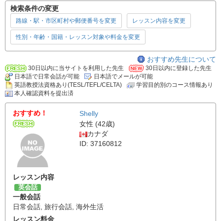
検索条件の変更
路線・駅・市区町村や郵便番号を変更
レッスン内容を変更
性別・年齢・国籍・レッスン対象や料金を変更
おすすめ先生について
30日以内に当サイトを利用した先生
30日以内に登録した先生
日本語で日常会話が可能
日本語でメールが可能
英語教授法資格あり(TESL/TEFL/CELTA)
学習目的別のコース情報あり
本人確認資料を提出済
おすすめ！
Shelly
女性 (42歳)
カナダ
ID: 37160812
レッスン内容
英会話
一般会話
日常会話
,
旅行会話
,
海外生活
レッスン料金