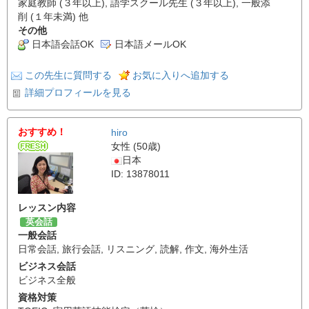
家庭教師 (３年以上), 語学スクール先生 (３年以上), 一般添
削 (１年未満) 他
その他
日本語会話OK
日本語メールOK
この先生に質問する
お気に入りへ追加する
詳細プロフィールを見る
おすすめ！
hiro
女性 (50歳)
日本
ID: 13878011
レッスン内容
英会話
一般会話
日常会話
,
旅行会話
,
リスニング
,
読解
,
作文
,
海外生活
ビジネス会話
ビジネス全般
資格対策