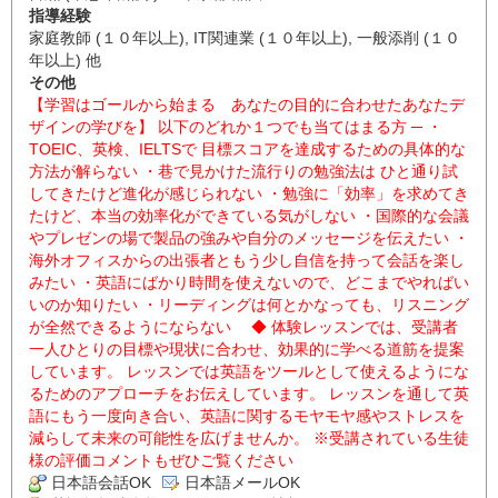
指導経験
家庭教師 (１０年以上), IT関連業 (１０年以上), 一般添削 (１０
年以上) 他
その他
【学習はゴールから始まる あなたの目的に合わせたあなたデ
ザインの学びを】 以下のどれか１つでも当てはまる方 ─ ・
TOEIC、英検、IELTSで 目標スコアを達成するための具体的な
方法が解らない ・巷で見かけた流行りの勉強法は ひと通り試
してきたけど進化が感じられない ・勉強に「効率」を求めてき
たけど、本当の効率化ができている気がしない ・国際的な会議
やプレゼンの場で製品の強みや自分のメッセージを伝えたい ・
海外オフィスからの出張者ともう少し自信を持って会話を楽し
みたい ・英語にばかり時間を使えないので、どこまでやればい
いのか知りたい ・リーディングは何とかなっても、リスニング
が全然できるようにならない ◆ 体験レッスンでは、受講者
一人ひとりの目標や現状に合わせ、効果的に学べる道筋を提案
しています。 レッスンでは英語をツールとして使えるようにな
るためのアプローチをお伝えしています。 レッスンを通して英
語にもう一度向き合い、英語に関するモヤモヤ感やストレスを
減らして未来の可能性を広げませんか。 ※受講されている生徒
様の評価コメントもぜひご覧ください
日本語会話OK
日本語メールOK