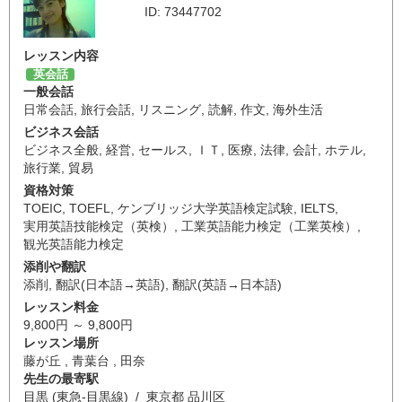
ID: 73447702
レッスン内容
英会話
一般会話
日常会話
,
旅行会話
,
リスニング
,
読解
,
作文
,
海外生活
ビジネス会話
ビジネス全般
,
経営
,
セールス
,
ＩＴ
,
医療
,
法律
,
会計
,
ホテル
,
旅行業
,
貿易
資格対策
TOEIC
,
TOEFL
,
ケンブリッジ大学英語検定試験
,
IELTS
,
実用英語技能検定（英検）
,
工業英語能力検定（工業英検）
,
観光英語能力検定
添削や翻訳
添削
,
翻訳(日本語→英語)
,
翻訳(英語→日本語)
レッスン料金
9,800円 ～ 9,800円
レッスン場所
藤が丘 , 青葉台 , 田奈
先生の最寄駅
目黒 (東急-目黒線) / 東京都 品川区