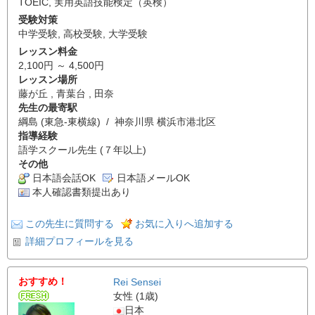
TOEIC
,
実用英語技能検定（英検）
受験対策
中学受験
,
高校受験
,
大学受験
レッスン料金
2,100円 ～ 4,500円
レッスン場所
藤が丘 , 青葉台 , 田奈
先生の最寄駅
綱島 (東急-東横線) / 神奈川県 横浜市港北区
指導経験
語学スクール先生 (７年以上)
その他
日本語会話OK
日本語メールOK
本人確認書類提出あり
この先生に質問する
お気に入りへ追加する
詳細プロフィールを見る
おすすめ！
Rei Sensei
女性 (1歳)
日本