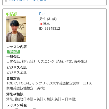
Ren
男性 (31歳)
日本
ID: 85949312
レッスン内容
英会話
一般会話
日常会話
,
旅行会話
,
リスニング
,
読解
,
作文
,
海外生活
ビジネス会話
ビジネス全般
資格対策
TOEIC
,
TOEFL
,
ケンブリッジ大学英語検定試験
,
IELTS
,
実用英語技能検定（英検）
添削や翻訳
添削
,
翻訳(日本語→英語)
,
翻訳(英語→日本語)
レッスン料金