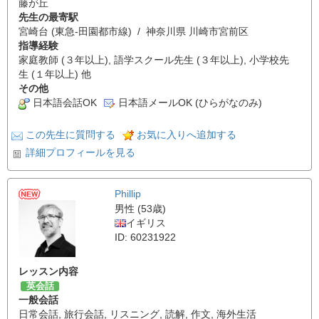
藤が丘
先生の最寄駅
宮崎台 (東急-田園都市線) / 神奈川県 川崎市宮前区
指導経験
家庭教師 (３年以上), 語学スクール先生 (３年以上), 小学校先
生 (１年以上) 他
その他
日本語会話OK
日本語メールOK (ひらがなのみ)
この先生に質問する
お気に入りへ追加する
詳細プロフィールを見る
Phillip
男性 (53歳)
イギリス
ID: 60231922
レッスン内容
英会話
一般会話
日常会話
,
旅行会話
,
リスニング
,
読解
,
作文
,
海外生活