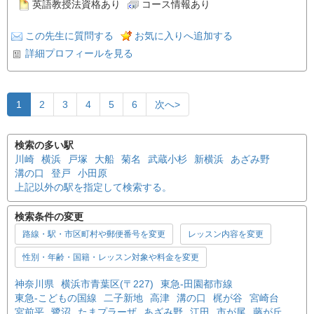
英語教授法資格あり
コース情報あり
この先生に質問する
お気に入りへ追加する
詳細プロフィールを見る
1
2
3
4
5
6
次へ>
検索の多い駅
川崎
横浜
戸塚
大船
菊名
武蔵小杉
新横浜
あざみ野
溝の口
登戸
小田原
上記以外の駅を指定して検索する。
検索条件の変更
路線・駅・市区町村や郵便番号を変更
レッスン内容を変更
性別・年齢・国籍・レッスン対象や料金を変更
神奈川県
横浜市青葉区(〒227)
東急-田園都市線
東急-こどもの国線
二子新地
高津
溝の口
梶が谷
宮崎台
宮前平
鷺沼
たまプラーザ
あざみ野
江田
市が尾
藤が丘