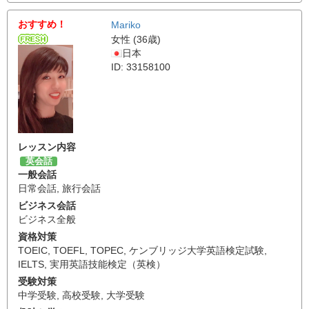
おすすめ！
Mariko
女性 (36歳)
日本
ID: 33158100
レッスン内容
英会話
一般会話
日常会話
,
旅行会話
ビジネス会話
ビジネス全般
資格対策
TOEIC
,
TOEFL
,
TOPEC
,
ケンブリッジ大学英語検定試験
,
IELTS
,
実用英語技能検定（英検）
受験対策
中学受験
,
高校受験
,
大学受験