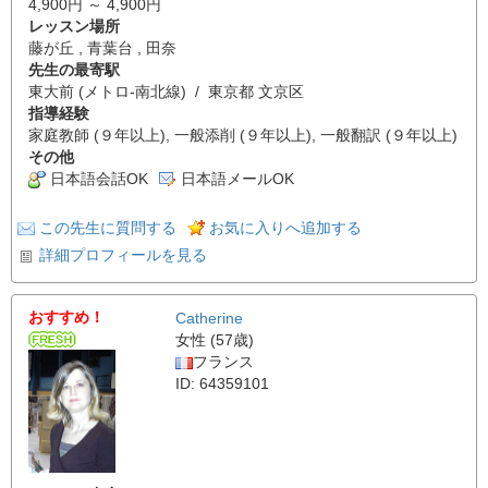
4,900円 ～ 4,900円
レッスン場所
藤が丘 , 青葉台 , 田奈
先生の最寄駅
東大前 (メトロ-南北線) / 東京都 文京区
指導経験
家庭教師 (９年以上), 一般添削 (９年以上), 一般翻訳 (９年以上)
その他
日本語会話OK
日本語メールOK
この先生に質問する
お気に入りへ追加する
詳細プロフィールを見る
おすすめ！
Catherine
女性 (57歳)
フランス
ID: 64359101