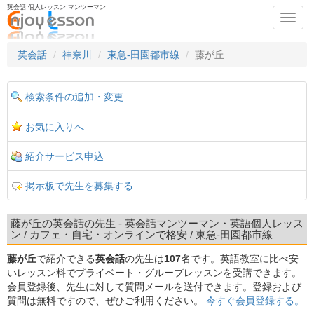
英会話 個人レッスン マンツーマン
Toggl
navig
英会話
神奈川
東急-田園都市線
藤が丘
検索条件の追加・変更
お気に入りへ
紹介サービス申込
掲示板で先生を募集する
藤が丘の英会話の先生 - 英会話マンツーマン・英語個人レッス
ン / カフェ・自宅・オンラインで格安 / 東急-田園都市線
藤が丘
で紹介できる
英会話
の先生は
107
名です。英語教室に比べ安
いレッスン料でプライベート・グループレッスンを受講できます。
会員登録後、先生に対して質問メールを送付できます。登録および
質問は無料ですので、ぜひご利用ください。
今すぐ会員登録する。