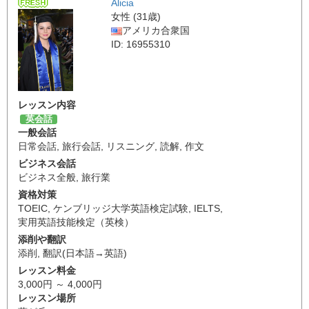
Alicia
女性 (31歳)
アメリカ合衆国
ID: 16955310
レッスン内容
英会話
一般会話
日常会話
,
旅行会話
,
リスニング
,
読解
,
作文
ビジネス会話
ビジネス全般
,
旅行業
資格対策
TOEIC
,
ケンブリッジ大学英語検定試験
,
IELTS
,
実用英語技能検定（英検）
添削や翻訳
添削
,
翻訳(日本語→英語)
レッスン料金
3,000円 ～ 4,000円
レッスン場所