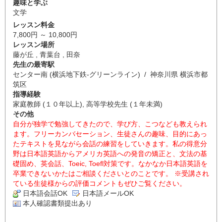
趣味と学ぶ
文学
レッスン料金
7,800円 ～ 10,800円
レッスン場所
藤が丘 , 青葉台 , 田奈
先生の最寄駅
センター南 (横浜地下鉄-グリーンライン) / 神奈川県 横浜市都
筑区
指導経験
家庭教師 (１０年以上), 高等学校先生 (１年未満)
その他
自分が独学で勉強してきたので、学び方、こつなども教えられ
ます。フリーカンバセーション、生徒さんの趣味、目的にあっ
たテキストを見ながら会話の練習をしていきます。私の得意分
野は日本語英語からアメリカ英語への発音の矯正と、文法の基
礎固め、英会話、Toeic, Toefl対策です。なかなか日本語英語を
卒業できないかたはご相談くださいとのことです。 ※受講され
ている生徒様からの評価コメントもぜひご覧ください。
日本語会話OK
日本語メールOK
本人確認書類提出あり