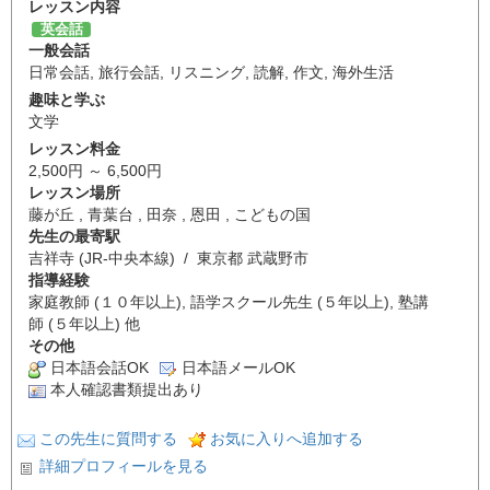
レッスン内容
英会話
一般会話
日常会話
,
旅行会話
,
リスニング
,
読解
,
作文
,
海外生活
趣味と学ぶ
文学
レッスン料金
2,500円 ～ 6,500円
レッスン場所
藤が丘 , 青葉台 , 田奈 , 恩田 , こどもの国
先生の最寄駅
吉祥寺 (JR-中央本線) / 東京都 武蔵野市
指導経験
家庭教師 (１０年以上), 語学スクール先生 (５年以上), 塾講
師 (５年以上) 他
その他
日本語会話OK
日本語メールOK
本人確認書類提出あり
この先生に質問する
お気に入りへ追加する
詳細プロフィールを見る