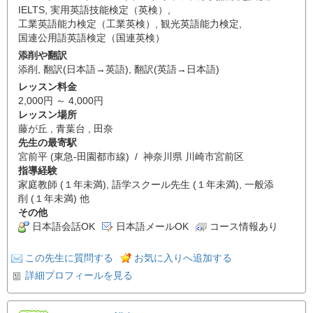
IELTS
,
実用英語技能検定（英検）
,
工業英語能力検定（工業英検）
,
観光英語能力検定
,
国連公用語英語検定（国連英検）
添削や翻訳
添削
,
翻訳(日本語→英語)
,
翻訳(英語→日本語)
レッスン料金
2,000円 ～ 4,000円
レッスン場所
藤が丘 , 青葉台 , 田奈
先生の最寄駅
宮前平 (東急-田園都市線) / 神奈川県 川崎市宮前区
指導経験
家庭教師 (１年未満), 語学スクール先生 (１年未満), 一般添
削 (１年未満) 他
その他
日本語会話OK
日本語メールOK
コース情報あり
この先生に質問する
お気に入りへ追加する
詳細プロフィールを見る