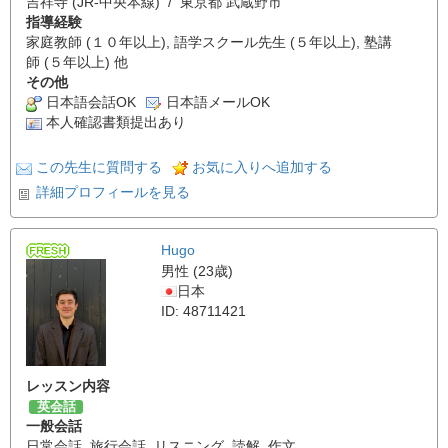
吉祥寺 (JR-中央本線) / 東京都 武蔵野市
指導経験
家庭教師 (１０年以上), 語学スクール先生 (５年以上), 塾講
師 (５年以上) 他
その他
日本語会話OK
日本語メールOK
本人確認書類提出あり
この先生に質問する
お気に入りへ追加する
詳細プロフィールを見る
Hugo
男性 (23歳)
日本
ID: 48711421
レッスン内容
英会話
一般会話
日常会話
,
旅行会話
,
リスニング
,
読解
,
作文