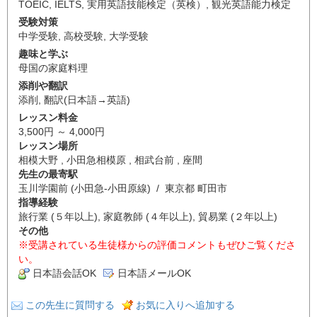
TOEIC
,
IELTS
,
実用英語技能検定（英検）
,
観光英語能力検定
受験対策
中学受験
,
高校受験
,
大学受験
趣味と学ぶ
母国の家庭料理
添削や翻訳
添削
,
翻訳(日本語→英語)
レッスン料金
3,500円 ～ 4,000円
レッスン場所
相模大野 , 小田急相模原 , 相武台前 , 座間
先生の最寄駅
玉川学園前 (小田急-小田原線) / 東京都 町田市
指導経験
旅行業 (５年以上), 家庭教師 (４年以上), 貿易業 (２年以上)
その他
※受講されている生徒様からの評価コメントもぜひご覧くださ
い。
日本語会話OK
日本語メールOK
この先生に質問する
お気に入りへ追加する