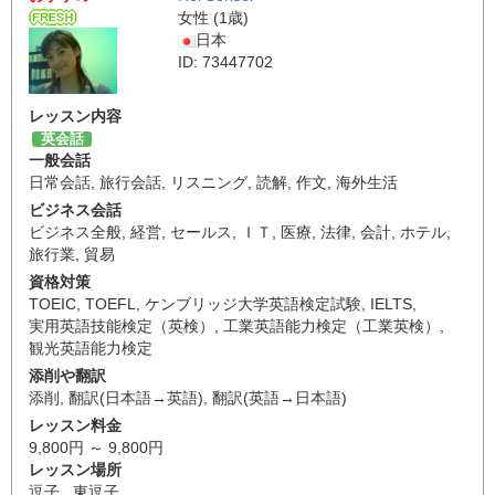
女性 (1歳)
日本
ID: 73447702
レッスン内容
英会話
一般会話
日常会話
,
旅行会話
,
リスニング
,
読解
,
作文
,
海外生活
ビジネス会話
ビジネス全般
,
経営
,
セールス
,
ＩＴ
,
医療
,
法律
,
会計
,
ホテル
,
旅行業
,
貿易
資格対策
TOEIC
,
TOEFL
,
ケンブリッジ大学英語検定試験
,
IELTS
,
実用英語技能検定（英検）
,
工業英語能力検定（工業英検）
,
観光英語能力検定
添削や翻訳
添削
,
翻訳(日本語→英語)
,
翻訳(英語→日本語)
レッスン料金
9,800円 ～ 9,800円
レッスン場所
逗子 , 東逗子