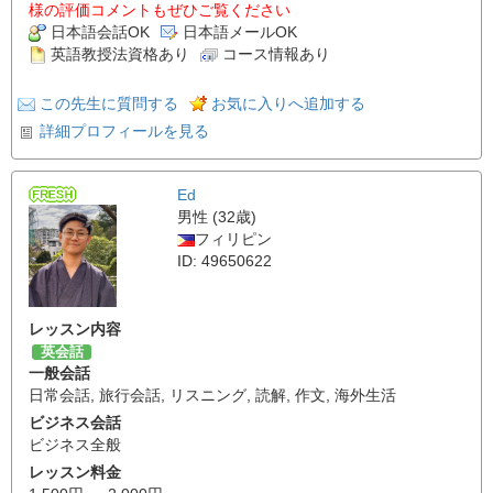
様の評価コメントもぜひご覧ください
日本語会話OK
日本語メールOK
英語教授法資格あり
コース情報あり
この先生に質問する
お気に入りへ追加する
詳細プロフィールを見る
Ed
男性 (32歳)
フィリピン
ID: 49650622
レッスン内容
英会話
一般会話
日常会話
,
旅行会話
,
リスニング
,
読解
,
作文
,
海外生活
ビジネス会話
ビジネス全般
レッスン料金