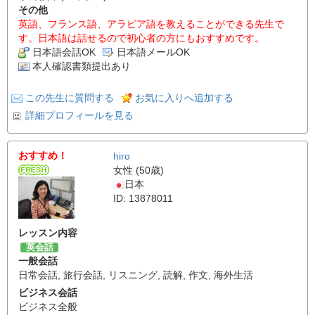
その他
英語、フランス語、アラビア語を教えることができる先生で
す。日本語は話せるので初心者の方にもおすすめです。
日本語会話OK
日本語メールOK
本人確認書類提出あり
この先生に質問する
お気に入りへ追加する
詳細プロフィールを見る
おすすめ！
hiro
女性 (50歳)
日本
ID: 13878011
レッスン内容
英会話
一般会話
日常会話
,
旅行会話
,
リスニング
,
読解
,
作文
,
海外生活
ビジネス会話
ビジネス全般