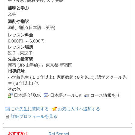
中学受験
,
高校受験
,
大学受験
趣味と学ぶ
文学
添削や翻訳
添削
,
翻訳(日本語→英語)
レッスン料金
6,000円 ～ 6,000円
レッスン場所
逗子 , 東逗子
先生の最寄駅
新宿 (JR-山手線) / 東京都 新宿区
指導経験
小学校先生 (１０年以上), 家庭教師 (８年以上), 語学スクール先
生 (８年以上) 他
その他
日本語会話OK
日本語メールOK
コース情報あり
この先生に質問する
お気に入りへ追加する
詳細プロフィールを見る
おすすめ！
Rei Sensei