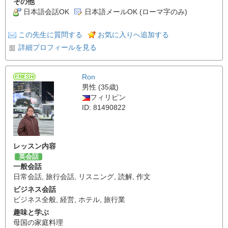
その他
日本語会話OK
日本語メールOK (ローマ字のみ)
この先生に質問する
お気に入りへ追加する
詳細プロフィールを見る
Ron
男性 (35歳)
フィリピン
ID: 81490822
レッスン内容
英会話
一般会話
日常会話
,
旅行会話
,
リスニング
,
読解
,
作文
ビジネス会話
ビジネス全般
,
経営
,
ホテル
,
旅行業
趣味と学ぶ
母国の家庭料理