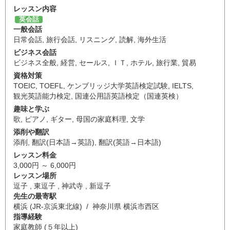
レッスン内容
英会話
一般会話
日常会話
,
旅行会話
,
リスニング
,
読解
,
海外生活
ビジネス会話
ビジネス全般
,
経営
,
セールス
,
ＩＴ
,
ホテル
,
旅行業
,
貿易
資格対策
TOEIC
,
TOEFL
,
ケンブリッジ大学英語検定試験
,
IELTS
,
観光英語能力検定
,
国連公用語英語検定（国連英検）
趣味と学ぶ
歌
,
ピアノ
,
ギター
,
母国の家庭料理
,
文学
添削や翻訳
添削
,
翻訳(日本語→英語)
,
翻訳(英語→日本語)
レッスン料金
3,000円 ～ 6,000円
レッスン場所
逗子 , 東逗子 , 神武寺 , 新逗子
先生の最寄駅
横浜 (JR-京浜東北線) / 神奈川県 横浜市西区
指導経験
家庭教師 (５年以上)