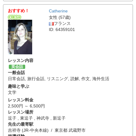
おすすめ！
Catherine
女性 (57歳)
フランス
ID: 64359101
レッスン内容
英会話
一般会話
日常会話
,
旅行会話
,
リスニング
,
読解
,
作文
,
海外生活
趣味と学ぶ
文学
レッスン料金
2,500円 ～ 6,500円
レッスン場所
逗子 , 東逗子 , 神武寺 , 新逗子
先生の最寄駅
吉祥寺 (JR-中央本線) / 東京都 武蔵野市