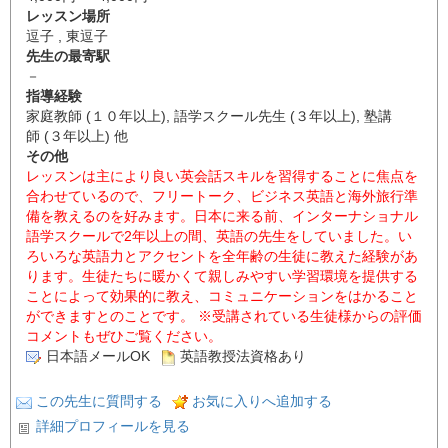
レッスン場所
逗子 , 東逗子
先生の最寄駅
－
指導経験
家庭教師 (１０年以上), 語学スクール先生 (３年以上), 塾講
師 (３年以上) 他
その他
レッスンは主により良い英会話スキルを習得することに焦点を
合わせているので、フリートーク、ビジネス英語と海外旅行準
備を教えるのを好みます。日本に来る前、インターナショナル
語学スクールで2年以上の間、英語の先生をしていました。い
ろいろな英語力とアクセントを全年齢の生徒に教えた経験があ
ります。生徒たちに暖かくて親しみやすい学習環境を提供する
ことによって効果的に教え、コミュニケーションをはかること
ができますとのことです。 ※受講されている生徒様からの評価
コメントもぜひご覧ください。
日本語メールOK
英語教授法資格あり
この先生に質問する
お気に入りへ追加する
詳細プロフィールを見る