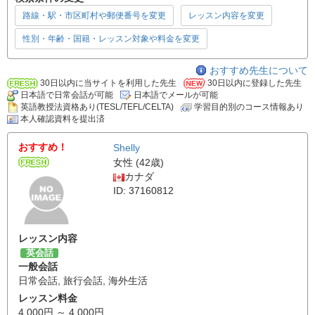
路線・駅・市区町村や郵便番号を変更
レッスン内容を変更
性別・年齢・国籍・レッスン対象や料金を変更
おすすめ先生について
30日以内に当サイトを利用した先生
30日以内に登録した先生
日本語で日常会話が可能
日本語でメールが可能
英語教授法資格あり(TESL/TEFL/CELTA)
学習目的別のコース情報あり
本人確認資料を提出済
おすすめ！
Shelly
女性 (42歳)
カナダ
ID: 37160812
レッスン内容
英会話
一般会話
日常会話
,
旅行会話
,
海外生活
レッスン料金
4,000円 ～ 4,000円