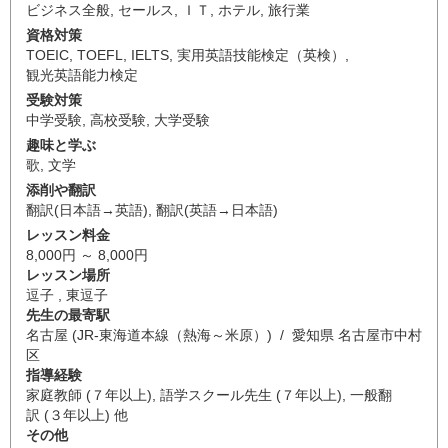
ビジネス全般
,
セールス
,
ＩＴ
,
ホテル
,
旅行業
資格対策
TOEIC
,
TOEFL
,
IELTS
,
実用英語技能検定（英検）
,
観光英語能力検定
受験対策
中学受験
,
高校受験
,
大学受験
趣味と学ぶ
歌
,
文学
添削や翻訳
翻訳(日本語→英語)
,
翻訳(英語→日本語)
レッスン料金
8,000円 ～ 8,000円
レッスン場所
逗子 , 東逗子
先生の最寄駅
名古屋 (JR-東海道本線（熱海～米原）) / 愛知県 名古屋市中村
区
指導経験
家庭教師 (７年以上), 語学スクール先生 (７年以上), 一般翻
訳 (３年以上) 他
その他