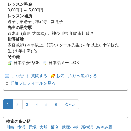
レッスン料金
3,000円 ～ 5,000円
レッスン場所
逗子 , 東逗子 , 神武寺 , 新逗子
先生の最寄駅
鈴木町 (京急-大師線) / 神奈川県 川崎市川崎区
指導経験
家庭教師 (４年以上), 語学スクール先生 (４年以上), 小学校先
生 (１年未満) 他
その他
日本語会話OK
日本語メールOK
この先生に質問する
お気に入りへ追加する
詳細プロフィールを見る
1
2
3
4
5
6
次へ>
検索の多い駅
川崎
横浜
戸塚
大船
菊名
武蔵小杉
新横浜
あざみ野