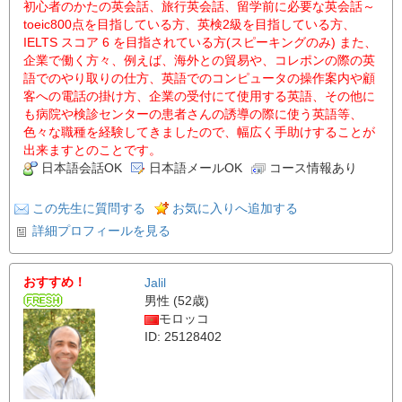
初心者のかたの英会話、旅行英会話、留学前に必要な英会話～
toeic800点を目指している方、英検2級を目指している方、
IELTS スコア 6 を目指されている方(スピーキングのみ) また、
企業で働く方々、例えば、海外との貿易や、コレポンの際の英
語でのやり取りの仕方、英語でのコンピュータの操作案内や顧
客への電話の掛け方、企業の受付にて使用する英語、その他に
も病院や検診センターの患者さんの誘導の際に使う英語等、
色々な職種を経験してきましたので、幅広く手助けすることが
出来ますとのことです。
日本語会話OK
日本語メールOK
コース情報あり
この先生に質問する
お気に入りへ追加する
詳細プロフィールを見る
おすすめ！
Jalil
男性 (52歳)
モロッコ
ID: 25128402