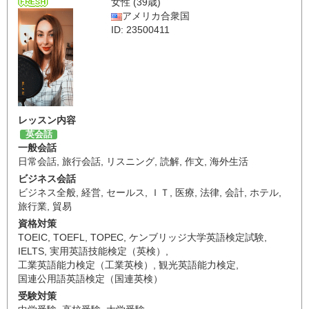
女性 (39歳)
アメリカ合衆国
ID: 23500411
レッスン内容
英会話
一般会話
日常会話
,
旅行会話
,
リスニング
,
読解
,
作文
,
海外生活
ビジネス会話
ビジネス全般
,
経営
,
セールス
,
ＩＴ
,
医療
,
法律
,
会計
,
ホテル
,
旅行業
,
貿易
資格対策
TOEIC
,
TOEFL
,
TOPEC
,
ケンブリッジ大学英語検定試験
,
IELTS
,
実用英語技能検定（英検）
,
工業英語能力検定（工業英検）
,
観光英語能力検定
,
国連公用語英語検定（国連英検）
受験対策