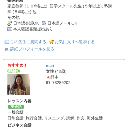
指導経験
家庭教師 (１０年以上), 語学スクール先生 (５年以上), 塾講
師 (５年以上) 他
その他
日本語会話OK
日本語メールOK
本人確認書類提出あり
この先生に質問する
お気に入りへ追加する
詳細プロフィールを見る
おすすめ！
mari
女性 (40歳)
日本
ID: 73289202
レッスン内容
英会話
一般会話
日常会話
,
旅行会話
,
リスニング
,
読解
,
作文
,
海外生活
ビジネス会話