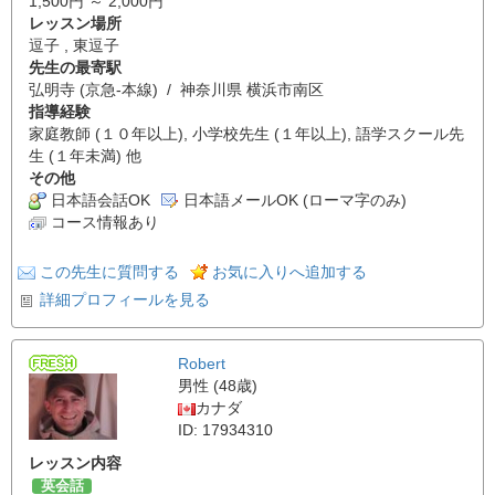
1,500円 ～ 2,000円
レッスン場所
逗子 , 東逗子
先生の最寄駅
弘明寺 (京急-本線) / 神奈川県 横浜市南区
指導経験
家庭教師 (１０年以上), 小学校先生 (１年以上), 語学スクール先
生 (１年未満) 他
その他
日本語会話OK
日本語メールOK (ローマ字のみ)
コース情報あり
この先生に質問する
お気に入りへ追加する
詳細プロフィールを見る
Robert
男性 (48歳)
カナダ
ID: 17934310
レッスン内容
英会話