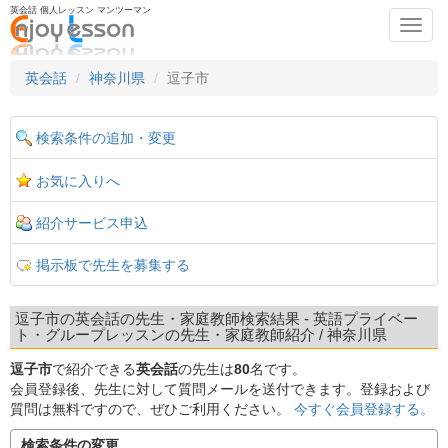
英会話 個人レッスン マンツーマン
Toggl
navig
英会話
神奈川県
逗子市
検索条件の追加・変更
お気に入りへ
紹介サービス申込
掲示板で先生を募集する
逗子市の英会話の先生・家庭教師検索結果 - 英語プライベー
ト・グループレッスンの先生・家庭教師紹介 / 神奈川県
逗子市
で紹介できる
英会話
の先生は
80
名です。
会員登録後、先生に対して質問メールを送付できます。登録および
質問は無料ですので、ぜひご利用ください。
今すぐ会員登録する。
検索条件の変更