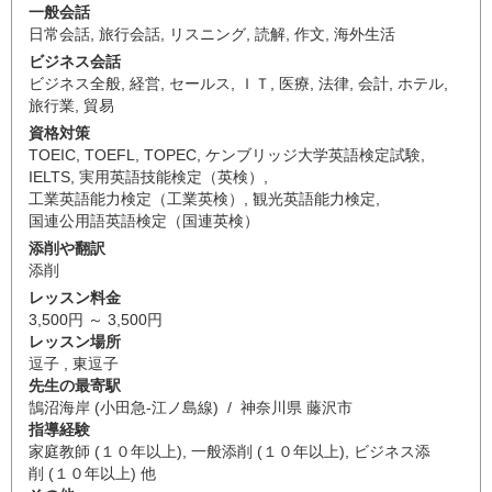
一般会話
日常会話
,
旅行会話
,
リスニング
,
読解
,
作文
,
海外生活
ビジネス会話
ビジネス全般
,
経営
,
セールス
,
ＩＴ
,
医療
,
法律
,
会計
,
ホテル
,
旅行業
,
貿易
資格対策
TOEIC
,
TOEFL
,
TOPEC
,
ケンブリッジ大学英語検定試験
,
IELTS
,
実用英語技能検定（英検）
,
工業英語能力検定（工業英検）
,
観光英語能力検定
,
国連公用語英語検定（国連英検）
添削や翻訳
添削
レッスン料金
3,500円 ～ 3,500円
レッスン場所
逗子 , 東逗子
先生の最寄駅
鵠沼海岸 (小田急-江ノ島線) / 神奈川県 藤沢市
指導経験
家庭教師 (１０年以上), 一般添削 (１０年以上), ビジネス添
削 (１０年以上) 他