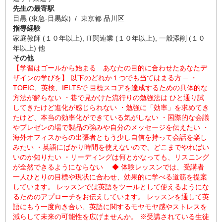
先生の最寄駅
目黒 (東急-目黒線) / 東京都 品川区
指導経験
家庭教師 (１０年以上), IT関連業 (１０年以上), 一般添削 (１０
年以上) 他
その他
【学習はゴールから始まる あなたの目的に合わせたあなたデ
ザインの学びを】 以下のどれか１つでも当てはまる方 ─ ・
TOEIC、英検、IELTSで 目標スコアを達成するための具体的な
方法が解らない ・巷で見かけた流行りの勉強法は ひと通り試
してきたけど進化が感じられない ・勉強に「効率」を求めてき
たけど、本当の効率化ができている気がしない ・国際的な会議
やプレゼンの場で製品の強みや自分のメッセージを伝えたい ・
海外オフィスからの出張者ともう少し自信を持って会話を楽し
みたい ・英語にばかり時間を使えないので、どこまでやればい
いのか知りたい ・リーディングは何とかなっても、リスニング
が全然できるようにならない ◆ 体験レッスンでは、受講者
一人ひとりの目標や現状に合わせ、効果的に学べる道筋を提案
しています。 レッスンでは英語をツールとして使えるようにな
るためのアプローチをお伝えしています。 レッスンを通して英
語にもう一度向き合い、英語に関するモヤモヤ感やストレスを
減らして未来の可能性を広げませんか。 ※受講されている生徒