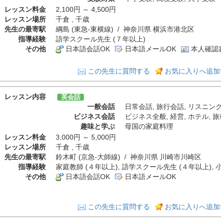
レッスン料金
2,100円 ～ 4,500円
レッスン場所
千倉 , 千歳
先生の最寄駅
綱島 (東急-東横線) / 神奈川県 横浜市港北区
指導経験
語学スクール先生 (７年以上)
その他
日本語会話OK
日本語メールOK
本人確認
この先生に質問する
お気に入りへ追加
レッスン内容
英会話
一般会話
日常会話
,
旅行会話
,
リスニン
ビジネス会話
ビジネス全般
,
経営
,
ホテル
,
旅
趣味と学ぶ
母国の家庭料理
レッスン料金
3,000円 ～ 5,000円
レッスン場所
千倉 , 千歳
先生の最寄駅
鈴木町 (京急-大師線) / 神奈川県 川崎市川崎区
指導経験
家庭教師 (４年以上), 語学スクール先生 (４年以上), 
その他
日本語会話OK
日本語メールOK
この先生に質問する
お気に入りへ追加