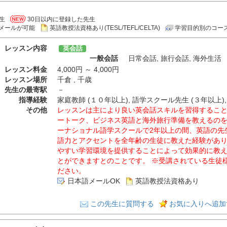
生
30日以内に登録した先生
メールが可能
英語教授法資格あり(TESL/TEFL/CELTA)
学習目的別のコー
レッスン内容
英会話
一般会話
日常会話
,
旅行会話
,
海外生活
レッスン料金
4,000円 ～ 4,000円
レッスン場所
千倉 , 千歳
先生の最寄駅
－
指導経験
家庭教師 (１０年以上), 語学スクール先生 (３年以上),
その他
レッスンは主により良い英会話スキルを習得するこ
ートーク、ビジネス英語と海外旅行準備を教えるの
ーナショナル語学スクールで2年以上の間、英語の先
語力とアクセントを全年齢の生徒に教えた経験があ
やすい学習環境を提供することによって効果的に教
とができますとのことです。 ※受講されている生徒
ださい。
日本語メールOK
英語教授法資格あり
この先生に質問する
お気に入りへ追加