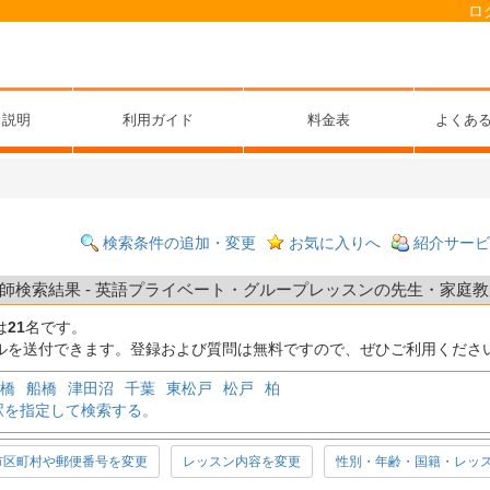
ロ
ス説明
利用ガイド
料金表
よくあ
検索条件の追加・変更
お気に入りへ
紹介サービ
検索結果 - 英語プライベート・グループレッスンの先生・家庭教師
は
21
名です。
ルを送付できます。登録および質問は無料ですので、ぜひご利用くださ
橋
船橋
津田沼
千葉
東松戸
松戸
柏
駅を指定して検索する。
市区町村や郵便番号を変更
レッスン内容を変更
性別・年齢・国籍・レッ