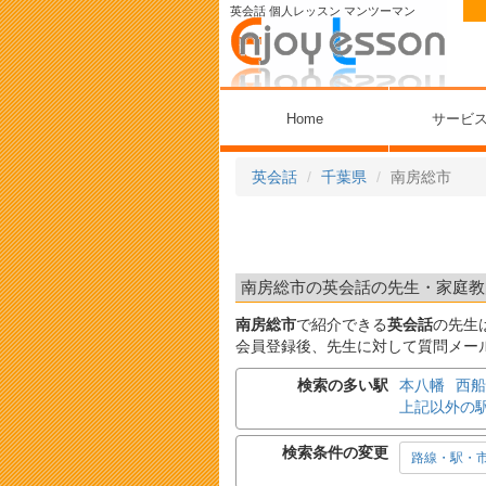
英会話 個人レッスン マンツーマン
Home
サービ
英会話
千葉県
南房総市
南房総市の英会話の先生・家庭教師
南房総市
で紹介できる
英会話
の先生
会員登録後、先生に対して質問メー
検索の多い駅
本八幡
西船
上記以外の
検索条件の変更
路線・駅・