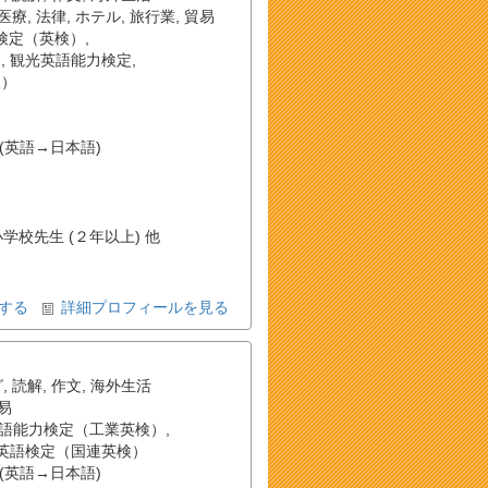
医療
,
法律
,
ホテル
,
旅行業
,
貿易
検定（英検）
,
）
,
観光英語能力検定
,
検）
(英語→日本語)
小学校先生 (２年以上) 他
する
詳細プロフィールを見る
グ
,
読解
,
作文
,
海外生活
易
語能力検定（工業英検）
,
英語検定（国連英検）
(英語→日本語)