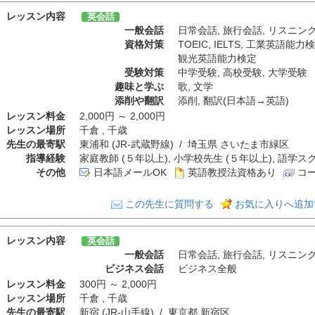
レッスン内容
英会話
一般会話
日常会話
,
旅行会話
,
リスニン
資格対策
TOEIC
,
IELTS
,
工業英語能力検
観光英語能力検定
受験対策
中学受験
,
高校受験
,
大学受験
趣味と学ぶ
歌
,
文学
添削や翻訳
添削
,
翻訳(日本語→英語)
レッスン料金
2,000円 ～ 2,000円
レッスン場所
千倉 , 千歳
先生の最寄駅
東浦和 (JR-武蔵野線) / 埼玉県 さいたま市緑区
指導経験
家庭教師 (５年以上), 小学校先生 (５年以上), 語学ス
その他
日本語メールOK
英語教授法資格あり
コ
この先生に質問する
お気に入りへ追加
レッスン内容
英会話
一般会話
日常会話
,
旅行会話
,
リスニン
ビジネス会話
ビジネス全般
レッスン料金
300円 ～ 2,000円
レッスン場所
千倉 , 千歳
先生の最寄駅
新宿 (JR-山手線) / 東京都 新宿区