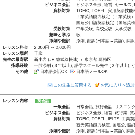
ビジネス会話
ビジネス全般
,
経営
,
セールス
,
資格対策
TOEIC
,
TOEFL
,
実用英語技能
工業英語能力検定（工業英検
国連公用語英語検定（国連英
受験対策
中学受験
,
高校受験
,
大学受験
趣味と学ぶ
歌
添削や翻訳
添削
,
翻訳(日本語→英語)
,
翻訳
レッスン料金
2,000円 ～ 2,000円
レッスン場所
千歳
先生の最寄駅
新小岩 (JR-総武線快速) / 東京都 葛飾区
指導経験
一般添削 (３年以上), 語学スクール先生 (２年以上), 
その他
日本語会話OK
日本語メールOK
この先生に質問する
お気に入りへ追加
レッスン内容
英会話
一般会話
日常会話
,
旅行会話
,
リスニン
ビジネス会話
ビジネス全般
,
経営
,
旅行業
,
貿
資格対策
TOEIC
,
TOEFL
,
IELTS
,
工業英
観光英語能力検定
,
国連公用語
添削や翻訳
添削
,
翻訳(日本語→英語)
,
翻訳