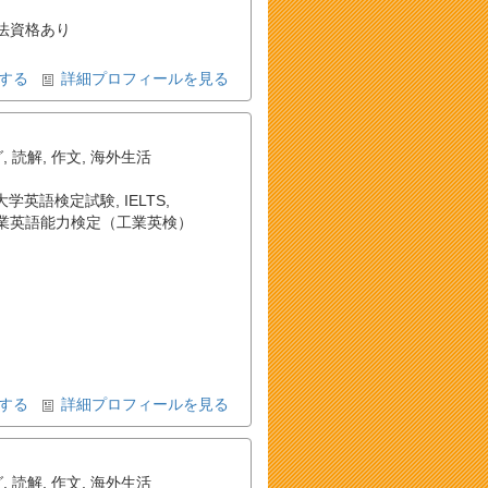
法資格あり
する
詳細プロフィールを見る
グ
,
読解
,
作文
,
海外生活
大学英語検定試験
,
IELTS
,
業英語能力検定（工業英検）
する
詳細プロフィールを見る
グ
,
読解
,
作文
,
海外生活