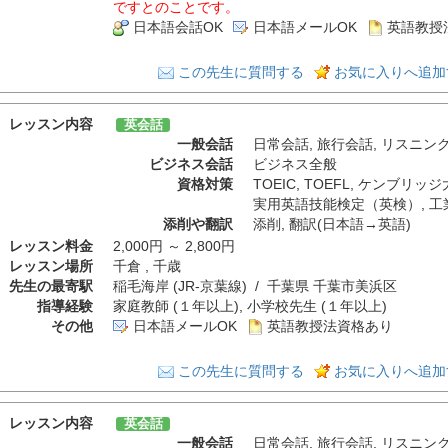
ですとのことです。
日本語会話OK
日本語メールOK
英語教授
この先生に質問する
お気に入りへ追加
レッスン内容
英会話
一般会話
日常会話
,
旅行会話
,
リスニン
ビジネス会話
ビジネス全般
資格対策
TOEIC
,
TOEFL
,
ケンブリッジ
実用英語技能検定（英検）
,
工
添削や翻訳
添削
,
翻訳(日本語→英語)
レッスン料金
2,000円 ～ 2,800円
レッスン場所
千倉 , 千歳
先生の最寄駅
稲毛海岸 (JR-京葉線) / 千葉県 千葉市美浜区
指導経験
家庭教師 (１年以上), 小学校先生 (１年以上)
その他
日本語メールOK
英語教授法資格あり
この先生に質問する
お気に入りへ追加
レッスン内容
英会話
一般会話
日常会話
,
旅行会話
,
リスニン