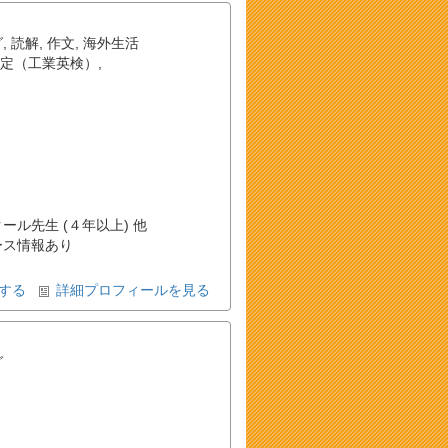
グ
,
読解
,
作文
,
海外生活
定（工業英検）
,
クール先生 (４年以上) 他
ース情報あり
する
詳細プロフィールを見る
グ