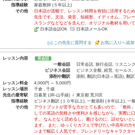
指導経験
家庭教師 (５年以上)
その他
日本語が流暢で、レッスン時間を有効に活用するた
先生です。文法、発音、短縮形、イディオム、フレ
スラングなどなどを含んだ、オリジナル教材を用い
日本語会話OK
日本語メールOK
この先生に質問する
お気に入りへ追加
レッスン内容
英会話
一般会話
日常会話
,
旅行会話
,
リスニン
ビジネス会話
ビジネス全般
,
経営
,
セールス
,
添削や翻訳
添削
,
翻訳(日本語→英語)
,
翻訳
レッスン料金
4,000円 ～ 5,000円
レッスン場所
千倉 , 千歳
先生の最寄駅
日暮里 (JR-山手線) / 東京都 荒川区
指導経験
ビジネス翻訳 (１０年以上), 一般添削 (８年以上), 一
その他
アウトプットが苦手な方がとても多いので、「教科
しての英語の気軽さや便利さを感じながら、実際に
す。 なんとなく読めるし、書けるのに、話せないと
ます。 また、ゆっくりカフェで学びたい中高年の方
ンまで幅広く人気です。フレンドリーなキャラクタ