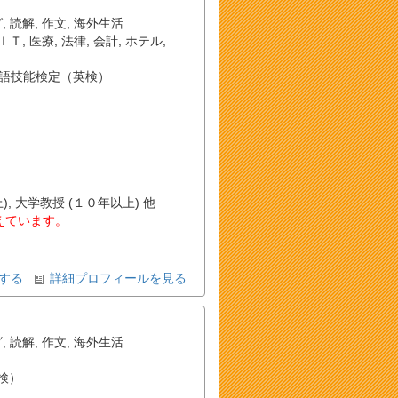
グ
,
読解
,
作文
,
海外生活
ＩＴ
,
医療
,
法律
,
会計
,
ホテル
,
語技能検定（英検）
, 大学教授 (１０年以上) 他
教えています。
する
詳細プロフィールを見る
グ
,
読解
,
作文
,
海外生活
検）