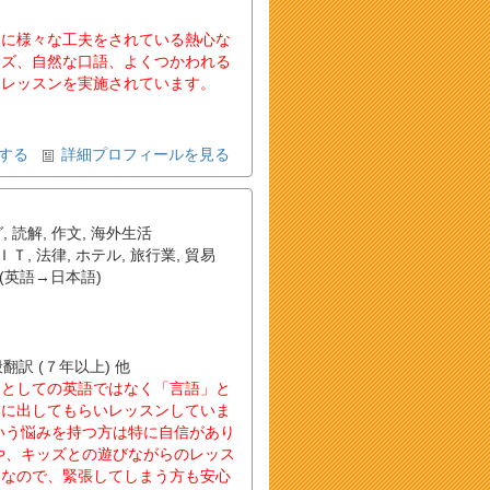
めに様々な工夫をされている熱心な
ーズ、自然な口語、よくつかわれる
てレッスンを実施されています。
する
詳細プロフィールを見る
グ
,
読解
,
作文
,
海外生活
ＩＴ
,
法律
,
ホテル
,
旅行業
,
貿易
(英語→日本語)
般翻訳 (７年以上) 他
」としての英語ではなく「言語」と
口に出してもらいレッスンしていま
いう悩みを持つ方は特に自信があり
や、キッズとの遊びながらのレッス
ーなので、緊張してしまう方も安心