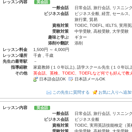
レッスン内容
英会話
一般会話
日常会話
,
旅行会話
,
リスニン
ビジネス会話
ビジネス全般
,
経営
,
セールス
,
旅行業
,
貿易
資格対策
TOEIC
,
TOEFL
,
IELTS
,
実用英
受験対策
中学受験
,
高校受験
,
大学受験
趣味と学ぶ
ギター
添削や翻訳
添削
レッスン料金
1,500円 ～ 4,000円
レッスン場所
千倉 , 千歳
先生の最寄駅
－
指導経験
家庭教師 (１０年以上), 語学スクール先生 (１０年以上)
その他
英会話、英検、TOEIC、TOEFLなど何でも好んで
日本語会話OK
日本語メールOK
この先生に質問する
お気に入りへ追加
レッスン内容
英会話
一般会話
日常会話
,
旅行会話
,
リスニン
ビジネス会話
ビジネス全般
資格対策
TOEIC
,
実用英語技能検定（英
受験対策
中学受験
,
高校受験
,
大学受験