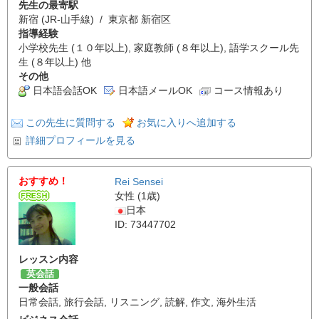
先生の最寄駅
新宿 (JR-山手線) / 東京都 新宿区
指導経験
小学校先生 (１０年以上), 家庭教師 (８年以上), 語学スクール先
生 (８年以上) 他
その他
日本語会話OK
日本語メールOK
コース情報あり
この先生に質問する
お気に入りへ追加する
詳細プロフィールを見る
おすすめ！
Rei Sensei
女性 (1歳)
日本
ID: 73447702
レッスン内容
英会話
一般会話
日常会話
,
旅行会話
,
リスニング
,
読解
,
作文
,
海外生活