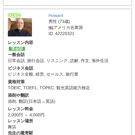
Howard
男性 (73歳)
アメリカ合衆国
ID: 42220321
レッスン内容
英会話
一般会話
日常会話
,
旅行会話
,
リスニング
,
読解
,
作文
,
海外生活
ビジネス会話
ビジネス全般
,
経営
,
セールス
,
旅行業
資格対策
TOEIC
,
TOEFL
,
TOPEC
,
観光英語能力検定
添削や翻訳
添削
,
翻訳(日本語→英語)
レッスン料金
2,000円 ～ 4,000円
レッスン場所
舞浜
先生の最寄駅