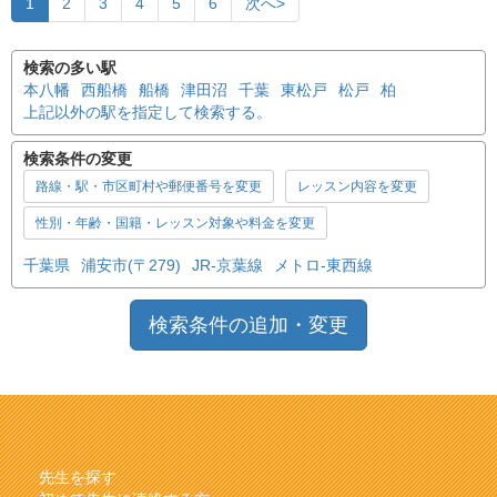
1
2
3
4
5
6
次へ>
検索の多い駅
本八幡
西船橋
船橋
津田沼
千葉
東松戸
松戸
柏
上記以外の駅を指定して検索する。
検索条件の変更
路線・駅・市区町村や郵便番号を変更
レッスン内容を変更
性別・年齢・国籍・レッスン対象や料金を変更
千葉県
浦安市(〒279)
JR-京葉線
メトロ-東西線
検索条件の追加・変更
先生を探す