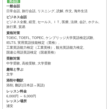
英会話
一般会話
日常会話
,
旅行会話
,
リスニング
,
読解
,
作文
,
海外生活
ビジネス会話
ビジネス全般
,
経営
,
セールス
,
ＩＴ
,
医療
,
法律
,
会計
,
ホテル
,
旅行業
,
貿易
資格対策
TOEIC
,
TOEFL
,
TOPEC
,
ケンブリッジ大学英語検定試験
,
IELTS
,
実用英語技能検定（英検）
,
工業英語能力検定（工業英検）
,
観光英語能力検定
,
国連公用語英語検定（国連英検）
受験対策
中学受験
,
高校受験
,
大学受験
趣味と学ぶ
文学
添削や翻訳
添削
,
翻訳(日本語→英語)
レッスン料金
6,000円 ～ 6,000円
レッスン場所
浦安