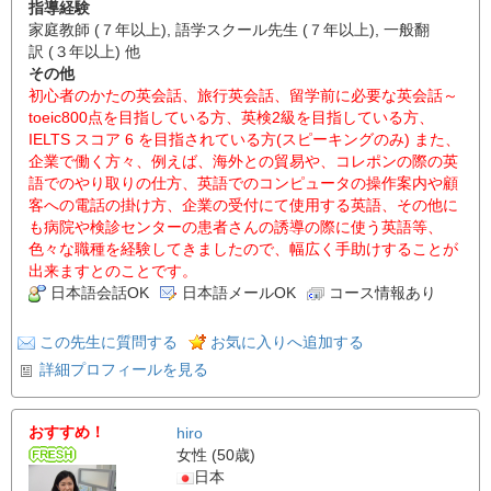
指導経験
家庭教師 (７年以上), 語学スクール先生 (７年以上), 一般翻
訳 (３年以上) 他
その他
初心者のかたの英会話、旅行英会話、留学前に必要な英会話～
toeic800点を目指している方、英検2級を目指している方、
IELTS スコア 6 を目指されている方(スピーキングのみ) また、
企業で働く方々、例えば、海外との貿易や、コレポンの際の英
語でのやり取りの仕方、英語でのコンピュータの操作案内や顧
客への電話の掛け方、企業の受付にて使用する英語、その他に
も病院や検診センターの患者さんの誘導の際に使う英語等、
色々な職種を経験してきましたので、幅広く手助けすることが
出来ますとのことです。
日本語会話OK
日本語メールOK
コース情報あり
この先生に質問する
お気に入りへ追加する
詳細プロフィールを見る
おすすめ！
hiro
女性 (50歳)
日本