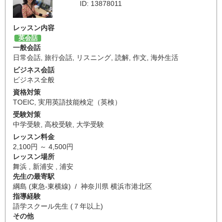
ID: 13878011
レッスン内容
英会話
一般会話
日常会話
,
旅行会話
,
リスニング
,
読解
,
作文
,
海外生活
ビジネス会話
ビジネス全般
資格対策
TOEIC
,
実用英語技能検定（英検）
受験対策
中学受験
,
高校受験
,
大学受験
レッスン料金
2,100円 ～ 4,500円
レッスン場所
舞浜 , 新浦安 , 浦安
先生の最寄駅
綱島 (東急-東横線) / 神奈川県 横浜市港北区
指導経験
語学スクール先生 (７年以上)
その他