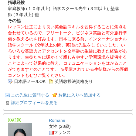
指導経験
家庭教師 (１０年以上), 語学スクール先生 (３年以上), 塾講
師 (３年以上) 他
その他
レッスンは主により良い英会話スキルを習得することに焦点を
合わせているので、フリートーク、ビジネス英語と海外旅行準
備を教えるのを好みます。日本に来る前、インターナショナル
語学スクールで2年以上の間、英語の先生をしていました。い
ろいろな英語力とアクセントを全年齢の生徒に教えた経験があ
ります。生徒たちに暖かくて親しみやすい学習環境を提供する
ことによって効果的に教え、コミュニケーションをはかること
ができますとのことです。 ※受講されている生徒様からの評価
コメントもぜひご覧ください。
日本語メールOK
英語教授法資格あり
この先生に質問する
お気に入りへ追加する
詳細プロフィールを見る
Romane
女性 (28歳)
フランス