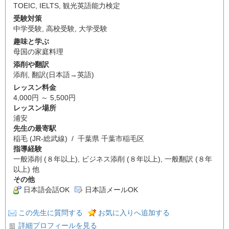
TOEIC
,
IELTS
,
観光英語能力検定
受験対策
中学受験
,
高校受験
,
大学受験
趣味と学ぶ
母国の家庭料理
添削や翻訳
添削
,
翻訳(日本語→英語)
レッスン料金
4,000円 ～ 5,500円
レッスン場所
浦安
先生の最寄駅
稲毛 (JR-総武線) / 千葉県 千葉市稲毛区
指導経験
一般添削 (８年以上), ビジネス添削 (８年以上), 一般翻訳 (８年
以上) 他
その他
日本語会話OK
日本語メールOK
この先生に質問する
お気に入りへ追加する
詳細プロフィールを見る