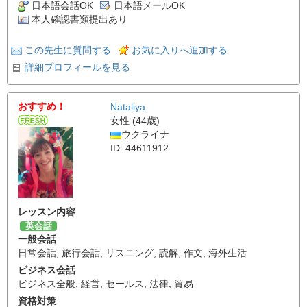
日本語会話OK
日本語メールOK
本人確認書類提出あり
この先生に質問する
お気に入りへ追加する
詳細プロフィールを見る
おすすめ！
Nataliya
女性 (44歳)
ウクライナ
ID: 44611912
レッスン内容
英会話
一般会話
日常会話
,
旅行会話
,
リスニング
,
読解
,
作文
,
海外生活
ビジネス会話
ビジネス全般
,
経営
,
セールス
,
法律
,
貿易
資格対策