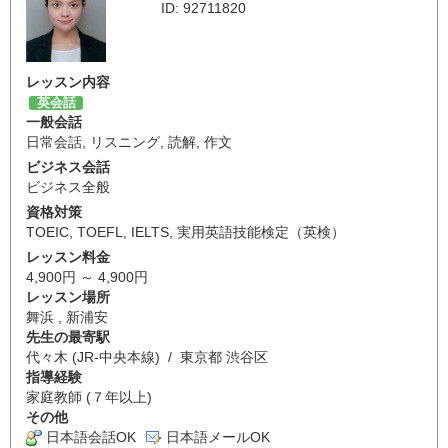
ID: 92711820
レッスン内容
英会話
一般会話
日常会話
,
リスニング
,
読解
,
作文
ビジネス会話
ビジネス全般
資格対策
TOEIC
,
TOEFL
,
IELTS
,
実用英語技能検定（英検）
レッスン料金
4,900円 ～ 4,900円
レッスン場所
舞浜 , 新浦安
先生の最寄駅
代々木 (JR-中央本線) / 東京都 渋谷区
指導経験
家庭教師 (７年以上)
その他
日本語会話OK
日本語メールOK