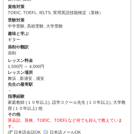
資格対策
TOEIC
,
TOEFL
,
IELTS
,
実用英語技能検定（英検）
受験対策
中学受験
,
高校受験
,
大学受験
趣味と学ぶ
ギター
添削や翻訳
添削
レッスン料金
1,500円 ～ 4,000円
レッスン場所
舞浜 , 新浦安 , 浦安
先生の最寄駅
－
指導経験
家庭教師 (１０年以上), 語学スクール先生 (１０年以上), 大学教
授 (１０年以上) 他
その他
英会話、英検、TOEIC、TOEFLなど何でも好んで教えていま
す。
日本語会話OK
日本語メールOK