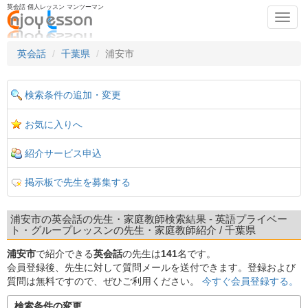
英会話 個人レッスン マンツーマン
Toggl
navig
英会話
千葉県
浦安市
検索条件の追加・変更
お気に入りへ
紹介サービス申込
掲示板で先生を募集する
浦安市の英会話の先生・家庭教師検索結果 - 英語プライベー
ト・グループレッスンの先生・家庭教師紹介 / 千葉県
浦安市
で紹介できる
英会話
の先生は
141
名です。
会員登録後、先生に対して質問メールを送付できます。登録および
質問は無料ですので、ぜひご利用ください。
今すぐ会員登録する。
検索条件の変更