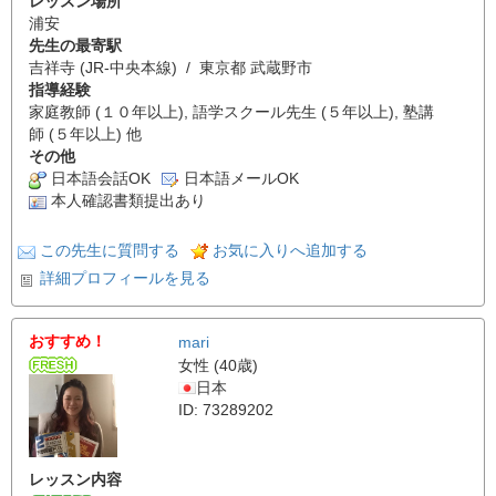
レッスン場所
浦安
先生の最寄駅
吉祥寺 (JR-中央本線) / 東京都 武蔵野市
指導経験
家庭教師 (１０年以上), 語学スクール先生 (５年以上), 塾講
師 (５年以上) 他
その他
日本語会話OK
日本語メールOK
本人確認書類提出あり
この先生に質問する
お気に入りへ追加する
詳細プロフィールを見る
おすすめ！
mari
女性 (40歳)
日本
ID: 73289202
レッスン内容