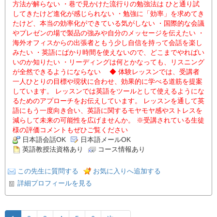
方法が解らない ・巷で見かけた流行りの勉強法は ひと通り試
してきたけど進化が感じられない ・勉強に「効率」を求めてき
たけど、本当の効率化ができている気がしない ・国際的な会議
やプレゼンの場で製品の強みや自分のメッセージを伝えたい ・
海外オフィスからの出張者ともう少し自信を持って会話を楽し
みたい ・英語にばかり時間を使えないので、どこまでやればい
いのか知りたい ・リーディングは何とかなっても、リスニング
が全然できるようにならない ◆ 体験レッスンでは、受講者
一人ひとりの目標や現状に合わせ、効果的に学べる道筋を提案
しています。 レッスンでは英語をツールとして使えるようにな
るためのアプローチをお伝えしています。 レッスンを通して英
語にもう一度向き合い、英語に関するモヤモヤ感やストレスを
減らして未来の可能性を広げませんか。 ※受講されている生徒
様の評価コメントもぜひご覧ください
日本語会話OK
日本語メールOK
英語教授法資格あり
コース情報あり
この先生に質問する
お気に入りへ追加する
詳細プロフィールを見る