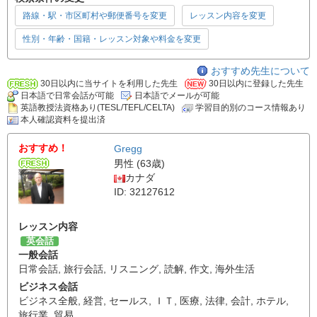
路線・駅・市区町村や郵便番号を変更
レッスン内容を変更
性別・年齢・国籍・レッスン対象や料金を変更
おすすめ先生について
30日以内に当サイトを利用した先生
30日以内に登録した先生
日本語で日常会話が可能
日本語でメールが可能
英語教授法資格あり(TESL/TEFL/CELTA)
学習目的別のコース情報あり
本人確認資料を提出済
おすすめ！
Gregg
男性 (63歳)
カナダ
ID: 32127612
レッスン内容
英会話
一般会話
日常会話
,
旅行会話
,
リスニング
,
読解
,
作文
,
海外生活
ビジネス会話
ビジネス全般
,
経営
,
セールス
,
ＩＴ
,
医療
,
法律
,
会計
,
ホテル
,
旅行業
,
貿易