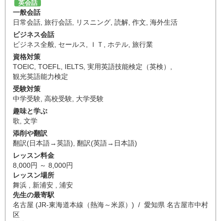
英会話
一般会話
日常会話
,
旅行会話
,
リスニング
,
読解
,
作文
,
海外生活
ビジネス会話
ビジネス全般
,
セールス
,
ＩＴ
,
ホテル
,
旅行業
資格対策
TOEIC
,
TOEFL
,
IELTS
,
実用英語技能検定（英検）
,
観光英語能力検定
受験対策
中学受験
,
高校受験
,
大学受験
趣味と学ぶ
歌
,
文学
添削や翻訳
翻訳(日本語→英語)
,
翻訳(英語→日本語)
レッスン料金
8,000円 ～ 8,000円
レッスン場所
舞浜 , 新浦安 , 浦安
先生の最寄駅
名古屋 (JR-東海道本線（熱海～米原）) / 愛知県 名古屋市中村
区