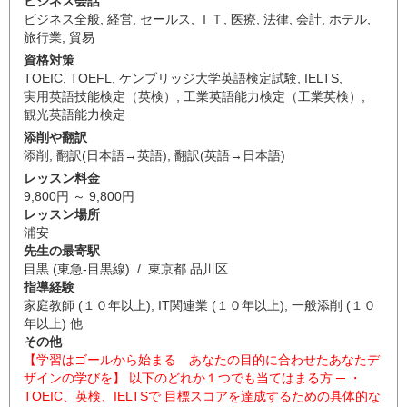
ビジネス会話
ビジネス全般
,
経営
,
セールス
,
ＩＴ
,
医療
,
法律
,
会計
,
ホテル
,
旅行業
,
貿易
資格対策
TOEIC
,
TOEFL
,
ケンブリッジ大学英語検定試験
,
IELTS
,
実用英語技能検定（英検）
,
工業英語能力検定（工業英検）
,
観光英語能力検定
添削や翻訳
添削
,
翻訳(日本語→英語)
,
翻訳(英語→日本語)
レッスン料金
9,800円 ～ 9,800円
レッスン場所
浦安
先生の最寄駅
目黒 (東急-目黒線) / 東京都 品川区
指導経験
家庭教師 (１０年以上), IT関連業 (１０年以上), 一般添削 (１０
年以上) 他
その他
【学習はゴールから始まる あなたの目的に合わせたあなたデ
ザインの学びを】 以下のどれか１つでも当てはまる方 ─ ・
TOEIC、英検、IELTSで 目標スコアを達成するための具体的な