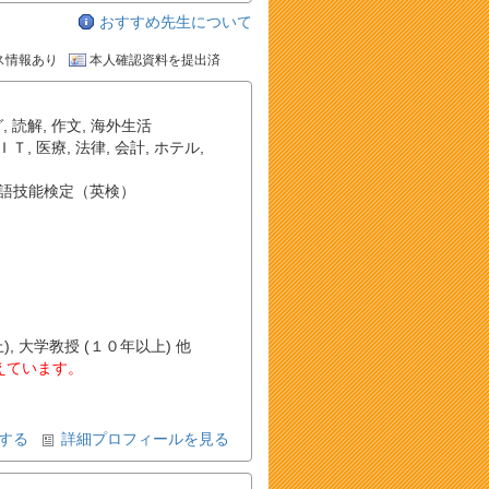
おすすめ先生について
ス情報あり
本人確認資料を提出済
グ
,
読解
,
作文
,
海外生活
ＩＴ
,
医療
,
法律
,
会計
,
ホテル
,
語技能検定（英検）
, 大学教授 (１０年以上) 他
教えています。
する
詳細プロフィールを見る