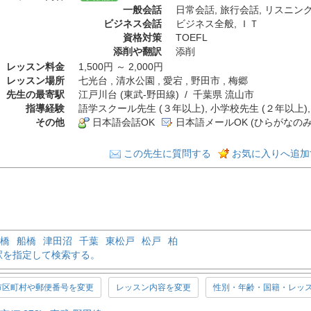
一般会話
日常会話
,
旅行会話
,
リスニン
ビジネス会話
ビジネス全般
,
ＩＴ
資格対策
TOEFL
添削や翻訳
添削
レッスン料金
1,500円 ～ 2,000円
レッスン場所
七光台 , 清水公園 , 愛宕 , 野田市 , 梅郷
先生の最寄駅
江戸川台 (東武-野田線) / 千葉県 流山市
指導経験
語学スクール先生 (３年以上), 小学校先生 (２年以上),
その他
日本語会話OK
日本語メールOK (ひらがなのみ
この先生に質問する
お気に入りへ追加
橋
船橋
津田沼
千葉
東松戸
松戸
柏
駅を指定して検索する。
市区町村や郵便番号を変更
レッスン内容を変更
性別・年齢・国籍・レッ