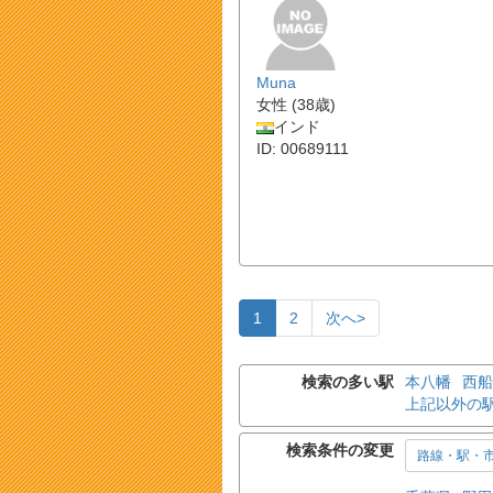
Muna
女性 (38歳)
インド
ID: 00689111
1
2
次へ>
検索の多い駅
本八幡
西船
上記以外の
検索条件の変更
路線・駅・