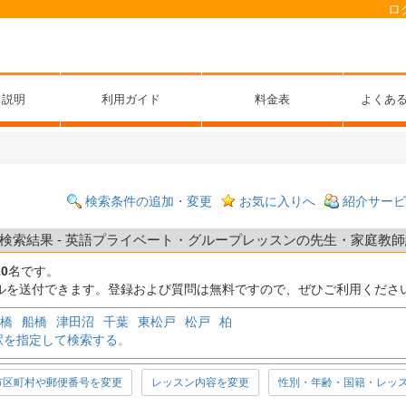
ロ
ス説明
利用ガイド
料金表
よくあ
検索条件の追加・変更
お気に入りへ
紹介サービ
索結果 - 英語プライベート・グループレッスンの先生・家庭教師紹
20
名です。
ルを送付できます。登録および質問は無料ですので、ぜひご利用くださ
橋
船橋
津田沼
千葉
東松戸
松戸
柏
駅を指定して検索する。
市区町村や郵便番号を変更
レッスン内容を変更
性別・年齢・国籍・レッ