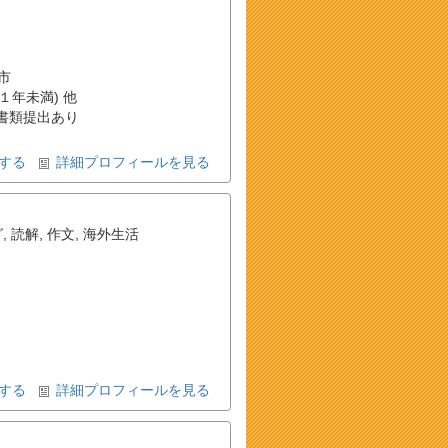
市
(１年未満) 他
書類提出あり
する
詳細プロフィールを見る
グ
,
読解
,
作文
,
海外生活
する
詳細プロフィールを見る