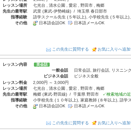
レッスン場所
七光台 , 清水公園 , 愛宕 , 野田市 , 梅郷
先生の最寄駅
武里 (東武-伊勢崎線) / 埼玉県 春日部市
指導経験
語学スクール先生 (５年以上), 小学校先生 (５年以上),
その他
日本語会話OK
日本語メールOK
この先生に質問する
お気に入りへ追加
レッスン内容
英会話
一般会話
日常会話
,
旅行会話
,
リスニン
ビジネス会話
ビジネス全般
レッスン料金
2,000円 ～ 3,000円
レッスン場所
七光台 , 清水公園 , 愛宕 , 野田市 , 梅郷
先生の最寄駅
梅郷 (東武-野田線) / 千葉県 野田市
✓検索地域の近
指導経験
小学校先生 (１０年以上), 家庭教師 (８年以上), 語学
その他
日本語会話OK
日本語メールOK
この先生に質問する
お気に入りへ追加