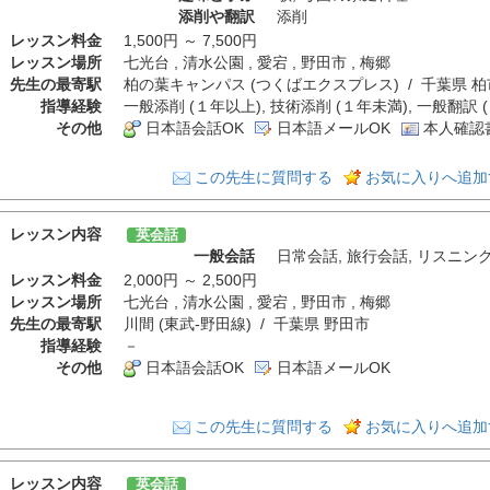
添削や翻訳
添削
レッスン料金
1,500円 ～ 7,500円
レッスン場所
七光台 , 清水公園 , 愛宕 , 野田市 , 梅郷
先生の最寄駅
柏の葉キャンパス (つくばエクスプレス) / 千葉県 柏
指導経験
一般添削 (１年以上), 技術添削 (１年未満), 一般翻訳 
その他
日本語会話OK
日本語メールOK
本人確認
この先生に質問する
お気に入りへ追加
レッスン内容
英会話
一般会話
日常会話
,
旅行会話
,
リスニン
レッスン料金
2,000円 ～ 2,500円
レッスン場所
七光台 , 清水公園 , 愛宕 , 野田市 , 梅郷
先生の最寄駅
川間 (東武-野田線) / 千葉県 野田市
指導経験
－
その他
日本語会話OK
日本語メールOK
この先生に質問する
お気に入りへ追加
レッスン内容
英会話