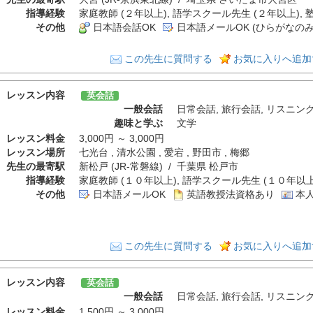
指導経験
家庭教師 (２年以上), 語学スクール先生 (２年以上), 
その他
日本語会話OK
日本語メールOK (ひらがなのみ
この先生に質問する
お気に入りへ追加
レッスン内容
英会話
一般会話
日常会話
,
旅行会話
,
リスニン
趣味と学ぶ
文学
レッスン料金
3,000円 ～ 3,000円
レッスン場所
七光台 , 清水公園 , 愛宕 , 野田市 , 梅郷
先生の最寄駅
新松戸 (JR-常磐線) / 千葉県 松戸市
指導経験
家庭教師 (１０年以上), 語学スクール先生 (１０年以上)
その他
日本語メールOK
英語教授法資格あり
本人
この先生に質問する
お気に入りへ追加
レッスン内容
英会話
一般会話
日常会話
,
旅行会話
,
リスニン
レッスン料金
1,500円 ～ 3,000円