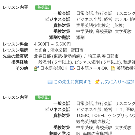
レッスン内容
英会話
一般会話
日常会話
,
旅行会話
,
リスニン
ビジネス会話
ビジネス全般
,
経営
,
ホテル
,
旅
資格対策
実用英語技能検定（英検）
受験対策
中学受験
,
高校受験
,
大学受験
添削や翻訳
添削
レッスン料金
4,500円 ～ 5,500円
レッスン場所
七光台 , 清水公園 , 野田市
先生の最寄駅
北春日部 (東武-伊勢崎線) / 埼玉県 春日部市
指導経験
一般添削 (５年以上), ビジネス添削 (５年以上), 塾講師
その他
日本語会話OK
日本語メールOK
英語教授
この先生に質問する
お気に入りへ追加
レッスン内容
英会話
一般会話
日常会話
,
旅行会話
,
リスニン
ビジネス会話
ビジネス全般
,
経営
,
ＩＴ
,
医療
資格対策
TOEIC
,
TOEFL
,
ケンブリッジ
観光英語能力検定
受験対策
中学受験
,
高校受験
,
大学受験
趣味と学ぶ
歌
,
母国の家庭料理