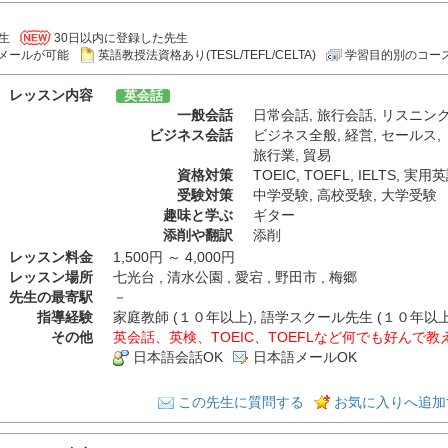
生
30日以内に登録した先生
メールが可能
英語教授法資格あり(TESL/TEFL/CELTA)
学習目的別のコー
レッスン内容
英会話
一般会話
日常会話
,
旅行会話
,
リスニン
ビジネス会話
ビジネス全般
,
経営
,
セールス
,
旅行業
,
貿易
資格対策
TOEIC
,
TOEFL
,
IELTS
,
実用英
受験対策
中学受験
,
高校受験
,
大学受験
趣味と学ぶ
ギター
添削や翻訳
添削
レッスン料金
1,500円 ～ 4,000円
レッスン場所
七光台 , 清水公園 , 愛宕 , 野田市 , 梅郷
先生の最寄駅
－
指導経験
家庭教師 (１０年以上), 語学スクール先生 (１０年以上)
その他
英会話、英検、TOEIC、TOEFLなど何でも好んで
日本語会話OK
日本語メールOK
この先生に質問する
お気に入りへ追加