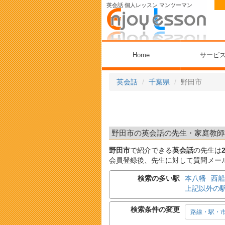
英会話 個人レッスン マンツーマン
Home
サービ
英会話
千葉県
野田市
野田市の英会話の先生・家庭教師検
野田市
で紹介できる
英会話
の先生は
会員登録後、先生に対して質問メー
検索の多い駅
本八幡
西船
上記以外の
検索条件の変更
路線・駅・