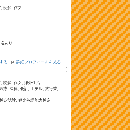
グ
,
読解
,
作文
格あり
する
詳細プロフィールを見る
グ
,
読解
,
作文
,
海外生活
医療
,
法律
,
会計
,
ホテル
,
旅行業
,
検定試験
,
観光英語能力検定