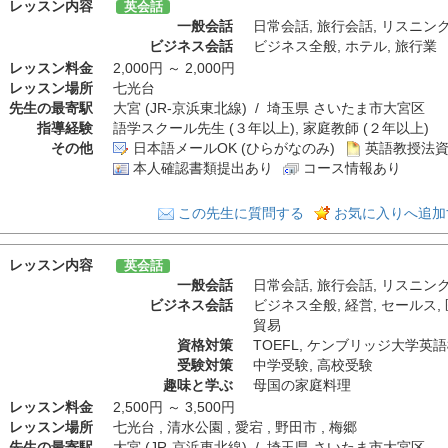
レッスン内容
英会話
一般会話
日常会話
,
旅行会話
,
リスニン
ビジネス会話
ビジネス全般
,
ホテル
,
旅行業
レッスン料金
2,000円 ～ 2,000円
レッスン場所
七光台
先生の最寄駅
大宮 (JR-京浜東北線) / 埼玉県 さいたま市大宮区
指導経験
語学スクール先生 (３年以上), 家庭教師 (２年以上)
その他
日本語メールOK (ひらがなのみ)
英語教授法資
本人確認書類提出あり
コース情報あり
この先生に質問する
お気に入りへ追加
レッスン内容
英会話
一般会話
日常会話
,
旅行会話
,
リスニン
ビジネス会話
ビジネス全般
,
経営
,
セールス
,
貿易
資格対策
TOEFL
,
ケンブリッジ大学英語
受験対策
中学受験
,
高校受験
趣味と学ぶ
母国の家庭料理
レッスン料金
2,500円 ～ 3,500円
レッスン場所
七光台 , 清水公園 , 愛宕 , 野田市 , 梅郷
先生の最寄駅
大宮 (JR-京浜東北線) / 埼玉県 さいたま市大宮区