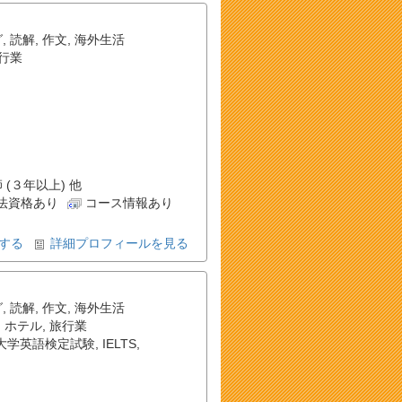
グ
,
読解
,
作文
,
海外生活
行業
 (３年以上) 他
法資格あり
コース情報あり
する
詳細プロフィールを見る
グ
,
読解
,
作文
,
海外生活
,
ホテル
,
旅行業
大学英語検定試験
,
IELTS
,