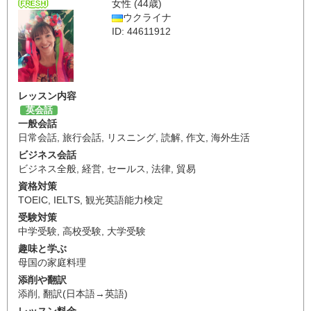
女性 (44歳)
ウクライナ
ID: 44611912
レッスン内容
英会話
一般会話
日常会話
,
旅行会話
,
リスニング
,
読解
,
作文
,
海外生活
ビジネス会話
ビジネス全般
,
経営
,
セールス
,
法律
,
貿易
資格対策
TOEIC
,
IELTS
,
観光英語能力検定
受験対策
中学受験
,
高校受験
,
大学受験
趣味と学ぶ
母国の家庭料理
添削や翻訳
添削
,
翻訳(日本語→英語)
レッスン料金