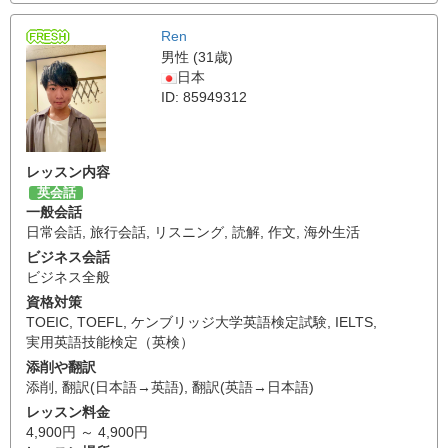
Ren
男性 (31歳)
日本
ID: 85949312
レッスン内容
英会話
一般会話
日常会話
,
旅行会話
,
リスニング
,
読解
,
作文
,
海外生活
ビジネス会話
ビジネス全般
資格対策
TOEIC
,
TOEFL
,
ケンブリッジ大学英語検定試験
,
IELTS
,
実用英語技能検定（英検）
添削や翻訳
添削
,
翻訳(日本語→英語)
,
翻訳(英語→日本語)
レッスン料金
4,900円 ～ 4,900円