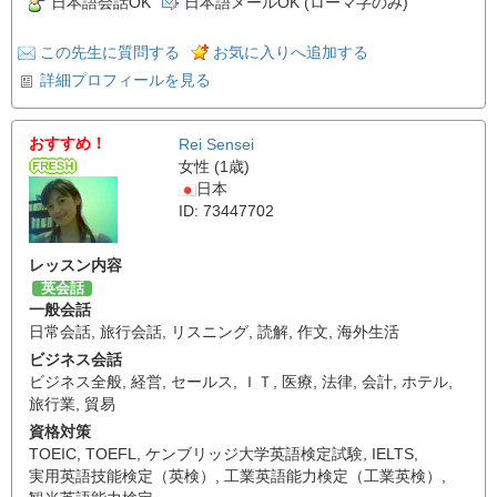
日本語会話OK
日本語メールOK (ローマ字のみ)
この先生に質問する
お気に入りへ追加する
詳細プロフィールを見る
おすすめ！
Rei Sensei
女性 (1歳)
日本
ID: 73447702
レッスン内容
英会話
一般会話
日常会話
,
旅行会話
,
リスニング
,
読解
,
作文
,
海外生活
ビジネス会話
ビジネス全般
,
経営
,
セールス
,
ＩＴ
,
医療
,
法律
,
会計
,
ホテル
,
旅行業
,
貿易
資格対策
TOEIC
,
TOEFL
,
ケンブリッジ大学英語検定試験
,
IELTS
,
実用英語技能検定（英検）
,
工業英語能力検定（工業英検）
,