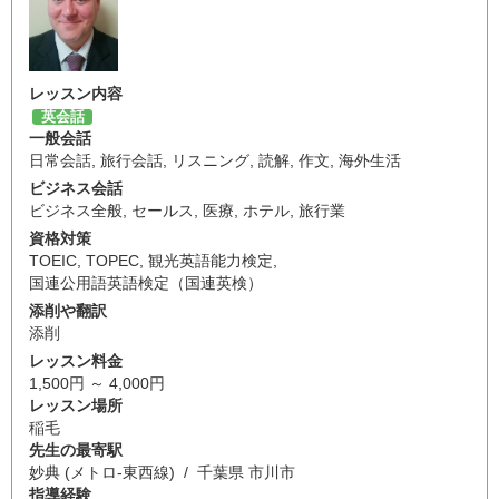
レッスン内容
英会話
一般会話
日常会話
,
旅行会話
,
リスニング
,
読解
,
作文
,
海外生活
ビジネス会話
ビジネス全般
,
セールス
,
医療
,
ホテル
,
旅行業
資格対策
TOEIC
,
TOPEC
,
観光英語能力検定
,
国連公用語英語検定（国連英検）
添削や翻訳
添削
レッスン料金
1,500円 ～ 4,000円
レッスン場所
稲毛
先生の最寄駅
妙典 (メトロ-東西線) / 千葉県 市川市
指導経験