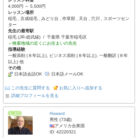
4,000円 ～ 5,500円
レッスン場所
稲毛 , 京成稲毛 , みどり台 , 作草部 , 天台 , 穴川 , スポーツセン
ター
先生の最寄駅
稲毛 (JR-総武線) / 千葉県 千葉市稲毛区
✓検索地域の近くにお住まいの先生
指導経験
一般添削 (８年以上), ビジネス添削 (８年以上), 一般翻訳 (８年
以上) 他
その他
日本語会話OK
日本語メールOK
この先生に質問する
お気に入りへ追加する
詳細プロフィールを見る
Howard
男性 (73歳)
アメリカ合衆国
ID: 42220321