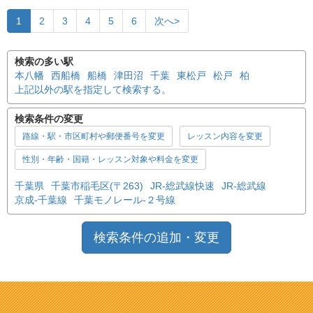
1
2
3
4
5
6
次へ>
検索の多い駅
本八幡
西船橋
船橋
津田沼
千葉
東松戸
松戸
柏
上記以外の駅を指定して検索する。
検索条件の変更
路線・駅・市区町村や郵便番号を変更
レッスン内容を変更
性別・年齢・国籍・レッスン対象や料金を変更
千葉県
千葉市稲毛区(〒263)
JR-総武線快速
JR-総武線
京成-千葉線
千葉モノレール-２号線
検索条件の追加・変更