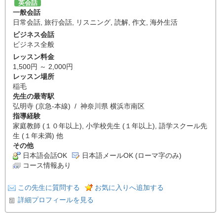
英会話
一般会話
日常会話
,
旅行会話
,
リスニング
,
読解
,
作文
,
海外生活
ビジネス会話
ビジネス全般
レッスン料金
1,500円 ～ 2,000円
レッスン場所
稲毛
先生の最寄駅
弘明寺 (京急-本線) / 神奈川県 横浜市南区
指導経験
家庭教師 (１０年以上), 小学校先生 (１年以上), 語学スクール先
生 (１年未満) 他
その他
日本語会話OK
日本語メールOK (ローマ字のみ)
コース情報あり
この先生に質問する
お気に入りへ追加する
詳細プロフィールを見る