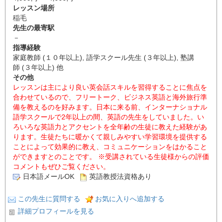
レッスン場所
稲毛
先生の最寄駅
－
指導経験
家庭教師 (１０年以上), 語学スクール先生 (３年以上), 塾講
師 (３年以上) 他
その他
レッスンは主により良い英会話スキルを習得することに焦点を
合わせているので、フリートーク、ビジネス英語と海外旅行準
備を教えるのを好みます。日本に来る前、インターナショナル
語学スクールで2年以上の間、英語の先生をしていました。い
ろいろな英語力とアクセントを全年齢の生徒に教えた経験があ
ります。生徒たちに暖かくて親しみやすい学習環境を提供する
ことによって効果的に教え、コミュニケーションをはかること
ができますとのことです。 ※受講されている生徒様からの評価
コメントもぜひご覧ください。
日本語メールOK
英語教授法資格あり
この先生に質問する
お気に入りへ追加する
詳細プロフィールを見る