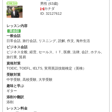
男性 (63歳)
カナダ
ID: 32127612
レッスン内容
英会話
一般会話
日常会話
,
旅行会話
,
リスニング
,
読解
,
作文
,
海外生活
ビジネス会話
ビジネス全般
,
経営
,
セールス
,
ＩＴ
,
医療
,
法律
,
会計
,
ホテル
,
旅行業
,
貿易
資格対策
TOEIC
,
TOEFL
,
IELTS
,
実用英語技能検定（英検）
受験対策
中学受験
,
高校受験
,
大学受験
趣味と学ぶ
ギター
添削や翻訳
添削
レッスン料金