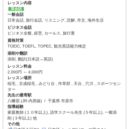
レッスン内容
英会話
一般会話
日常会話
,
旅行会話
,
リスニング
,
読解
,
作文
,
海外生活
ビジネス会話
ビジネス全般
,
経営
,
セールス
,
旅行業
資格対策
TOEIC
,
TOEFL
,
TOPEC
,
観光英語能力検定
添削や翻訳
添削
,
翻訳(日本語→英語)
レッスン料金
2,000円 ～ 4,000円
レッスン場所
稲毛 , 京成稲毛 , みどり台 , 作草部 , 天台 , 穴川 , スポーツセン
ター
先生の最寄駅
八幡宿 (JR-内房線) / 千葉県 市原市
指導経験
家庭教師 (１０年以上), 語学スクール先生 (５年以上), 一般添
削 (３年以上) 他
その他