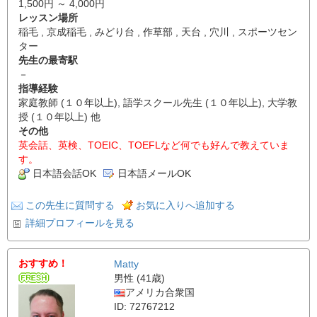
1,500円 ～ 4,000円
レッスン場所
稲毛 , 京成稲毛 , みどり台 , 作草部 , 天台 , 穴川 , スポーツセン
ター
先生の最寄駅
－
指導経験
家庭教師 (１０年以上), 語学スクール先生 (１０年以上), 大学教
授 (１０年以上) 他
その他
英会話、英検、TOEIC、TOEFLなど何でも好んで教えていま
す。
日本語会話OK
日本語メールOK
この先生に質問する
お気に入りへ追加する
詳細プロフィールを見る
おすすめ！
Matty
男性 (41歳)
アメリカ合衆国
ID: 72767212