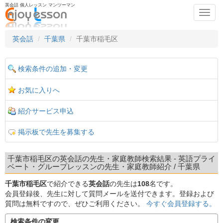
英会話 個人レッスン マンツーマン
Toggl
navig
英会話
千葉県
千葉市稲毛区
検索条件の追加・変更
お気に入りへ
紹介サービス申込
掲示板で先生を募集する
千葉市稲毛区の英会話の先生・家庭教師検索結果 - 英語プライ
ベート・グループレッスンの先生・家庭教師紹介 / 千葉県
千葉市稲毛区
で紹介できる
英会話
の先生は
108
名です。
会員登録後、先生に対して質問メールを送付できます。登録および
質問は無料ですので、ぜひご利用ください。
今すぐ会員登録する。
検索条件の変更