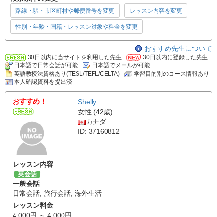
路線・駅・市区町村や郵便番号を変更
レッスン内容を変更
性別・年齢・国籍・レッスン対象や料金を変更
おすすめ先生について
30日以内に当サイトを利用した先生
30日以内に登録した先生
日本語で日常会話が可能
日本語でメールが可能
英語教授法資格あり(TESL/TEFL/CELTA)
学習目的別のコース情報あり
本人確認資料を提出済
おすすめ！
Shelly
女性 (42歳)
カナダ
ID: 37160812
レッスン内容
英会話
一般会話
日常会話
,
旅行会話
,
海外生活
レッスン料金
4,000円 ～ 4,000円