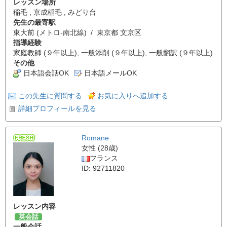
レッスン場所
稲毛 , 京成稲毛 , みどり台
先生の最寄駅
東大前 (メトロ-南北線) / 東京都 文京区
指導経験
家庭教師 (９年以上), 一般添削 (９年以上), 一般翻訳 (９年以上)
その他
日本語会話OK
日本語メールOK
この先生に質問する
お気に入りへ追加する
詳細プロフィールを見る
Romane
女性 (28歳)
フランス
ID: 92711820
レッスン内容
英会話
一般会話