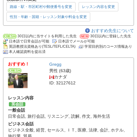
路線・駅・市区町村や郵便番号を変更
レッスン内容を変更
性別・年齢・国籍・レッスン対象や料金を変更
おすすめ先生について
30日以内に当サイトを利用した先生
30日以内に登録した先生
日本語で日常会話が可能
日本語でメールが可能
英語教授法資格あり(TESL/TEFL/CELTA)
学習目的別のコース情報あり
本人確認資料を提出済
おすすめ！
Gregg
男性 (63歳)
カナダ
ID: 32127612
レッスン内容
英会話
一般会話
日常会話
,
旅行会話
,
リスニング
,
読解
,
作文
,
海外生活
ビジネス会話
ビジネス全般
,
経営
,
セールス
,
ＩＴ
,
医療
,
法律
,
会計
,
ホテル
,
旅行業
,
貿易