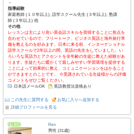
－
指導経験
家庭教師 (１０年以上), 語学スクール先生 (３年以上), 塾講
師 (３年以上) 他
その他
レッスンは主により良い英会話スキルを習得することに焦点を
合わせているので、フリートーク、ビジネス英語と海外旅行準
備を教えるのを好みます。日本に来る前、インターナショナル
語学スクールで2年以上の間、英語の先生をしていました。い
ろいろな英語力とアクセントを全年齢の生徒に教えた経験があ
ります。生徒たちに暖かくて親しみやすい学習環境を提供する
ことによって効果的に教え、コミュニケーションをはかること
ができますとのことです。 ※受講されている生徒様からの評価
コメントもぜひご覧ください。
日本語メールOK
英語教授法資格あり
この先生に質問する
お気に入りへ追加する
詳細プロフィールを見る
Ren
男性 (31歳)