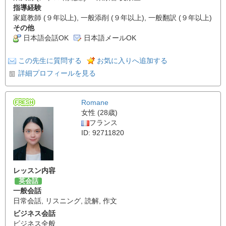
指導経験
家庭教師 (９年以上), 一般添削 (９年以上), 一般翻訳 (９年以上)
その他
日本語会話OK
日本語メールOK
この先生に質問する
お気に入りへ追加する
詳細プロフィールを見る
Romane
女性 (28歳)
フランス
ID: 92711820
レッスン内容
英会話
一般会話
日常会話
,
リスニング
,
読解
,
作文
ビジネス会話
ビジネス全般