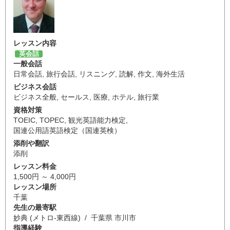
レッスン内容
英会話
一般会話
日常会話
,
旅行会話
,
リスニング
,
読解
,
作文
,
海外生活
ビジネス会話
ビジネス全般
,
セールス
,
医療
,
ホテル
,
旅行業
資格対策
TOEIC
,
TOPEC
,
観光英語能力検定
,
国連公用語英語検定（国連英検）
添削や翻訳
添削
レッスン料金
1,500円 ～ 4,000円
レッスン場所
千葉
先生の最寄駅
妙典 (メトロ-東西線) / 千葉県 市川市
指導経験