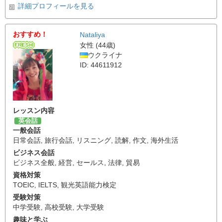
詳細プロフィールを見る
おすすめ！
Nataliya
女性 (44歳)
ウクライナ
ID: 44611912
レッスン内容
英会話
一般会話
日常会話
,
旅行会話
,
リスニング
,
読解
,
作文
,
海外生活
ビジネス会話
ビジネス全般
,
経営
,
セールス
,
法律
,
貿易
資格対策
TOEIC
,
IELTS
,
観光英語能力検定
受験対策
中学受験
,
高校受験
,
大学受験
趣味と学ぶ