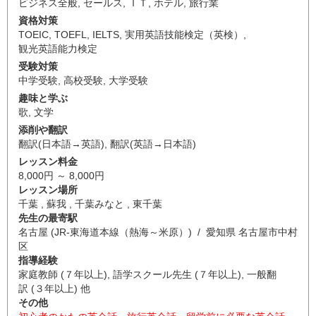
ビジネス全般
,
セールス
,
ＩＴ
,
ホテル
,
旅行業
資格対策
TOEIC
,
TOEFL
,
IELTS
,
実用英語技能検定（英検）
,
観光英語能力検定
受験対策
中学受験
,
高校受験
,
大学受験
趣味と学ぶ
歌
,
文学
添削や翻訳
翻訳(日本語→英語)
,
翻訳(英語→日本語)
レッスン料金
8,000円 ～ 8,000円
レッスン場所
千葉 , 蘇我 , 千葉みなと , 東千葉
先生の最寄駅
名古屋 (JR-東海道本線（熱海～米原）) / 愛知県 名古屋市中村
区
指導経験
家庭教師 (７年以上), 語学スクール先生 (７年以上), 一般翻
訳 (３年以上) 他
その他