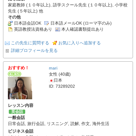
家庭教師 (１０年以上), 語学スクール先生 (１０年以上), 小学校
先生 (５年以上) 他
その他
日本語会話OK
日本語メールOK (ローマ字のみ)
英語教授法資格あり
本人確認書類提出あり
この先生に質問する
お気に入りへ追加する
詳細プロフィールを見る
おすすめ！
mari
女性 (40歳)
日本
ID: 73289202
レッスン内容
英会話
一般会話
日常会話
,
旅行会話
,
リスニング
,
読解
,
作文
,
海外生活
ビジネス会話