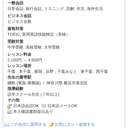
一般会話
日常会話
,
旅行会話
,
リスニング
,
読解
,
作文
,
海外生活
ビジネス会話
ビジネス全般
資格対策
TOEIC
,
実用英語技能検定（英検）
受験対策
中学受験
,
高校受験
,
大学受験
レッスン料金
2,100円 ～ 4,500円
レッスン場所
千葉 , 本千葉 , 蘇我 , 浜野 , 千葉みなと , 東千葉 , 西千葉
先生の最寄駅
綱島 (東急-東横線) / 神奈川県 横浜市港北区
指導経験
語学スクール先生 (７年以上)
その他
日本語会話OK
日本語メールOK
本人確認書類提出あり
この先生に質問する
お気に入りへ追加する