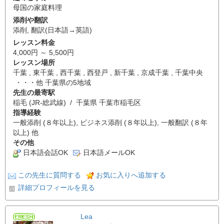
母国の家庭料理
添削や翻訳
添削
,
翻訳(日本語→英語)
レッスン料金
4,000円 ～ 5,500円
レッスン場所
千葉 , 東千葉 , 西千葉 , 西登戸 , 新千葉 , 京成千葉 , 千葉中央
・・・他 千葉県の5地域
先生の最寄駅
稲毛 (JR-総武線) / 千葉県 千葉市稲毛区
指導経験
一般添削 (８年以上), ビジネス添削 (８年以上), 一般翻訳 (８年
以上) 他
その他
日本語会話OK
日本語メールOK
この先生に質問する
お気に入りへ追加する
詳細プロフィールを見る
Lea