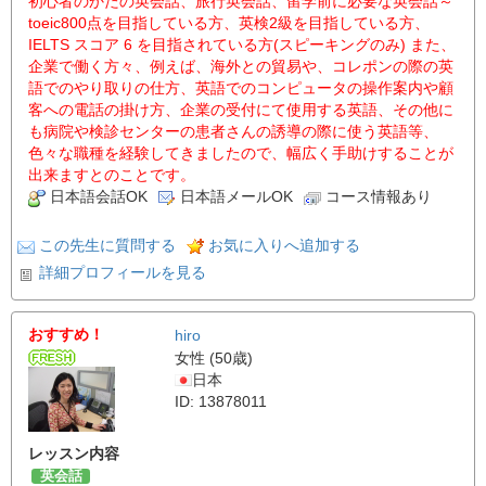
初心者のかたの英会話、旅行英会話、留学前に必要な英会話～
toeic800点を目指している方、英検2級を目指している方、
IELTS スコア 6 を目指されている方(スピーキングのみ) また、
企業で働く方々、例えば、海外との貿易や、コレポンの際の英
語でのやり取りの仕方、英語でのコンピュータの操作案内や顧
客への電話の掛け方、企業の受付にて使用する英語、その他に
も病院や検診センターの患者さんの誘導の際に使う英語等、
色々な職種を経験してきましたので、幅広く手助けすることが
出来ますとのことです。
日本語会話OK
日本語メールOK
コース情報あり
この先生に質問する
お気に入りへ追加する
詳細プロフィールを見る
おすすめ！
hiro
女性 (50歳)
日本
ID: 13878011
レッスン内容
英会話