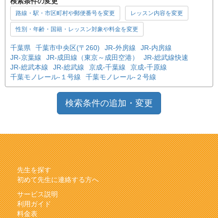
検索条件の変更
路線・駅・市区町村や郵便番号を変更
レッスン内容を変更
性別・年齢・国籍・レッスン対象や料金を変更
千葉県
千葉市中央区(〒260)
JR-外房線
JR-内房線
JR-京葉線
JR-成田線（東京～成田空港）
JR-総武線快速
JR-総武本線
JR-総武線
京成-千葉線
京成-千原線
千葉モノレール-１号線
千葉モノレール-２号線
検索条件の追加・変更
先生を探す
初めて先生に連絡する方へ
サービス説明
利用ガイド
料金表