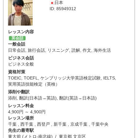
日本
ID: 85949312
レッスン内容
英会話
一般会話
日常会話
,
旅行会話
,
リスニング
,
読解
,
作文
,
海外生活
ビジネス会話
ビジネス全般
資格対策
TOEIC
,
TOEFL
,
ケンブリッジ大学英語検定試験
,
IELTS
,
実用英語技能検定（英検）
添削や翻訳
添削
,
翻訳(日本語→英語)
,
翻訳(英語→日本語)
レッスン料金
4,900円 ～ 4,900円
レッスン場所
千葉 , 西千葉 , 西登戸 , 新千葉 , 京成千葉 , 千葉中央
先生の最寄駅
東大前 (メトロ-南北線) / 東京都 文京区