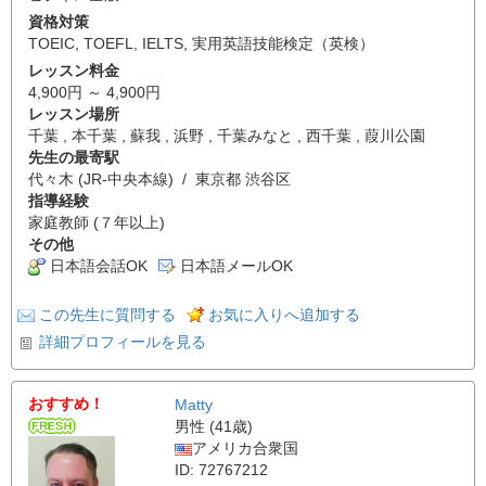
資格対策
TOEIC
,
TOEFL
,
IELTS
,
実用英語技能検定（英検）
レッスン料金
4,900円 ～ 4,900円
レッスン場所
千葉 , 本千葉 , 蘇我 , 浜野 , 千葉みなと , 西千葉 , 葭川公園
先生の最寄駅
代々木 (JR-中央本線) / 東京都 渋谷区
指導経験
家庭教師 (７年以上)
その他
日本語会話OK
日本語メールOK
この先生に質問する
お気に入りへ追加する
詳細プロフィールを見る
おすすめ！
Matty
男性 (41歳)
アメリカ合衆国
ID: 72767212