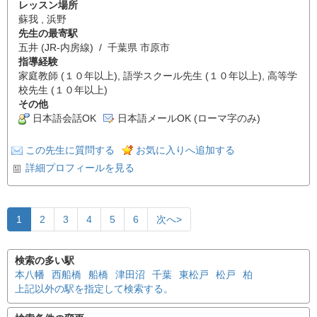
レッスン場所
蘇我 , 浜野
先生の最寄駅
五井 (JR-内房線) / 千葉県 市原市
指導経験
家庭教師 (１０年以上), 語学スクール先生 (１０年以上), 高等学
校先生 (１０年以上)
その他
日本語会話OK
日本語メールOK (ローマ字のみ)
この先生に質問する
お気に入りへ追加する
詳細プロフィールを見る
1
2
3
4
5
6
次へ>
検索の多い駅
本八幡
西船橋
船橋
津田沼
千葉
東松戸
松戸
柏
上記以外の駅を指定して検索する。