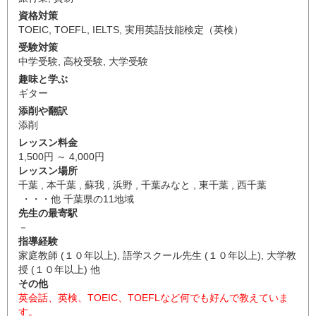
資格対策
TOEIC
,
TOEFL
,
IELTS
,
実用英語技能検定（英検）
受験対策
中学受験
,
高校受験
,
大学受験
趣味と学ぶ
ギター
添削や翻訳
添削
レッスン料金
1,500円 ～ 4,000円
レッスン場所
千葉 , 本千葉 , 蘇我 , 浜野 , 千葉みなと , 東千葉 , 西千葉
・・・他 千葉県の11地域
先生の最寄駅
－
指導経験
家庭教師 (１０年以上), 語学スクール先生 (１０年以上), 大学教
授 (１０年以上) 他
その他
英会話、英検、TOEIC、TOEFLなど何でも好んで教えていま
す。