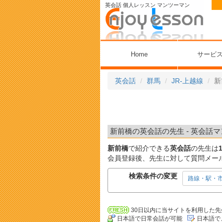
英会話 個人レッスン マンツーマン
Home
サービ
英会話
群馬
JR-上越線
新
新前橋の英会話の先生 - 英会話マ
新前橋
で紹介できる
英会話
の先生は
会員登録後、先生に対して質問メー
検索条件の変更
路線・駅・
30日以内に当サイトを利用した先
日本語で日常会話が可能
日本語で