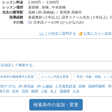
レッスン料金
2,000円 ～ 3,000円
レッスン場所
新前橋 , 前橋 , 中央前橋
先生の最寄駅
高崎 (JR-高崎線) / 群馬県 高崎市
指導経験
家庭教師 (２年以上), 語学スクール先生 (２年以上), 
その他
日本語メールOK (ひらがなのみ)
この先生に質問する
お気に入りへ追加
駅を指定して検索する。
市区町村や郵便番号を変更
レッスン内容を変更
性別・年齢・国籍・レッ
市(〒371)
JR-両毛線
JR-上越線
上毛電気鉄道
高崎
高崎問屋町
井
津久田
岩本
沼田
後閑
上牧
水上
湯檜曽
土合
検索条件の追加・変更