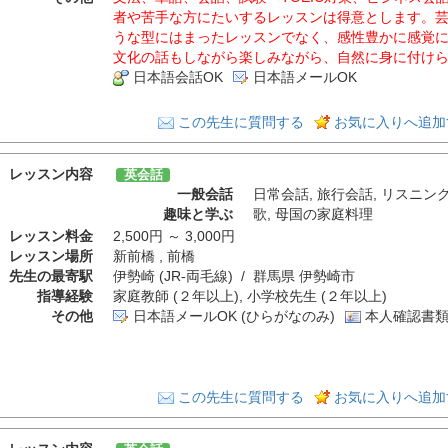
者や苦手な方にたいするレッスンは得意とします。
うな型にはまったレッスンでなく、感性豊かに感覚
文化の話もしながら楽しみながら、自然に身に付け
日本語会話OK
日本語メールOK
この先生に質問する
お気に入りへ追加
レッスン内容
英会話
一般会話
日常会話
,
旅行会話
,
リスニン
趣味と学ぶ
歌
,
母国の家庭料理
レッスン料金
2,500円 ～ 3,000円
レッスン場所
新前橋 , 前橋
先生の最寄駅
伊勢崎 (JR-両毛線) / 群馬県 伊勢崎市
指導経験
家庭教師 (２年以上), 小学校先生 (２年以上)
その他
日本語メールOK (ひらがなのみ)
本人確認書類
この先生に質問する
お気に入りへ追加