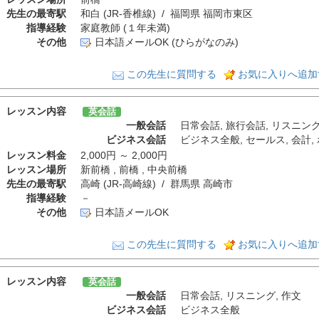
先生の最寄駅
和白 (JR-香椎線) / 福岡県 福岡市東区
指導経験
家庭教師 (１年未満)
その他
日本語メールOK (ひらがなのみ)
この先生に質問する
お気に入りへ追加
レッスン内容
英会話
一般会話
日常会話
,
旅行会話
,
リスニン
ビジネス会話
ビジネス全般
,
セールス
,
会計
,
レッスン料金
2,000円 ～ 2,000円
レッスン場所
新前橋 , 前橋 , 中央前橋
先生の最寄駅
高崎 (JR-高崎線) / 群馬県 高崎市
指導経験
－
その他
日本語メールOK
この先生に質問する
お気に入りへ追加
レッスン内容
英会話
一般会話
日常会話
,
リスニング
,
作文
ビジネス会話
ビジネス全般