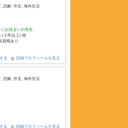
グ
,
読解
,
作文
,
海外生活
くにお住まいの先生
 (３年以上) 他
法資格あり
する
詳細プロフィールを見る
グ
,
読解
,
作文
,
海外生活
する
詳細プロフィールを見る