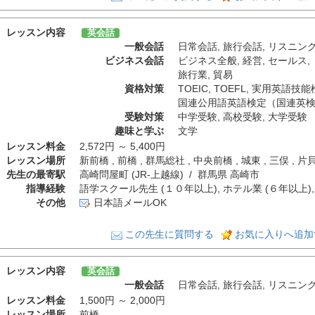
レッスン内容
英会話
一般会話
日常会話
,
旅行会話
,
リスニン
ビジネス会話
ビジネス全般
,
経営
,
セールス
,
旅行業
,
貿易
資格対策
TOEIC
,
TOEFL
,
実用英語技能
国連公用語英語検定（国連英
受験対策
中学受験
,
高校受験
,
大学受験
趣味と学ぶ
文学
レッスン料金
2,572円 ～ 5,400円
レッスン場所
新前橋 , 前橋 , 群馬総社 , 中央前橋 , 城東 , 三俣 
先生の最寄駅
高崎問屋町 (JR-上越線) / 群馬県 高崎市
指導経験
語学スクール先生 (１０年以上), ホテル業 (６年以上),
その他
日本語メールOK
この先生に質問する
お気に入りへ追加
レッスン内容
英会話
一般会話
日常会話
,
旅行会話
,
リスニン
レッスン料金
1,500円 ～ 2,000円
レッスン場所
前橋