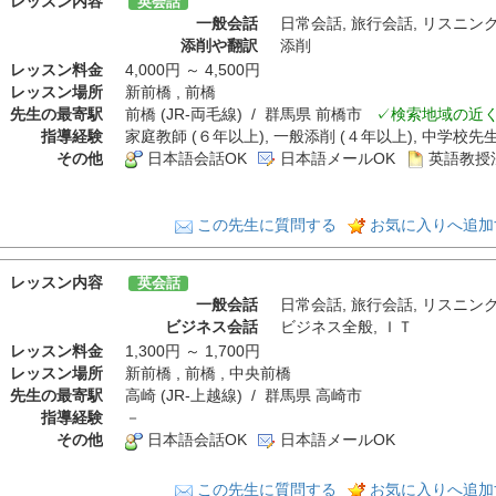
レッスン内容
英会話
一般会話
日常会話
,
旅行会話
,
リスニン
添削や翻訳
添削
レッスン料金
4,000円 ～ 4,500円
レッスン場所
新前橋 , 前橋
先生の最寄駅
前橋 (JR-両毛線) / 群馬県 前橋市
✓検索地域の近
指導経験
家庭教師 (６年以上), 一般添削 (４年以上), 中学校先生
その他
日本語会話OK
日本語メールOK
英語教授
この先生に質問する
お気に入りへ追加
レッスン内容
英会話
一般会話
日常会話
,
旅行会話
,
リスニン
ビジネス会話
ビジネス全般
,
ＩＴ
レッスン料金
1,300円 ～ 1,700円
レッスン場所
新前橋 , 前橋 , 中央前橋
先生の最寄駅
高崎 (JR-上越線) / 群馬県 高崎市
指導経験
－
その他
日本語会話OK
日本語メールOK
この先生に質問する
お気に入りへ追加