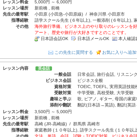
レッスン料金
5,000円 ～ 6,000円
レッスン場所
新前橋 , 前橋
先生の最寄駅
小田原 (小田急-小田原線) / 神奈川県 小田原市
指導経験
語学スクール先生 (６年以上), 一般添削 (６年以上), 
その他
海外旅行準備、ビジネス上のやり取りのレッスンを
アート、歴史や旅行が大好きですとのことです。
日本語会話OK
日本語メールOK
本人確認
この先生に質問する
お気に入りへ追加
レッスン内容
英会話
一般会話
日常会話
,
旅行会話
,
リスニン
ビジネス会話
ビジネス全般
資格対策
TOEIC
,
TOEFL
,
実用英語技能
受験対策
中学受験
,
高校受験
,
大学受験
趣味と学ぶ
歌
,
ピアノ
,
ギター
,
母国の家庭
添削や翻訳
翻訳(日本語→英語)
,
翻訳(英語
レッスン料金
3,500円 ～ 5,000円
レッスン場所
新前橋 , 前橋
先生の最寄駅
高崎 (JR-高崎線) / 群馬県 高崎市
指導経験
家庭教師 (１０年以上), 語学スクール先生 (１０年以上)
その他
文法、単語、会話、試験・TOEIC対策、ビジネス会