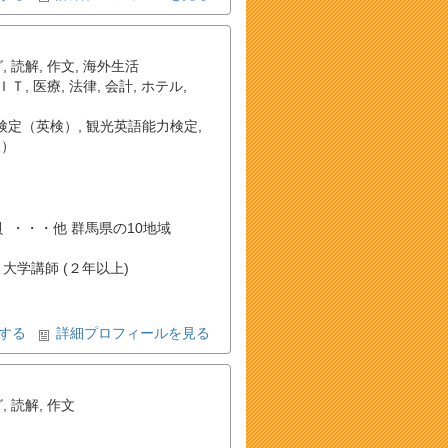
グ
,
読解
,
作文
,
海外生活
ＩＴ
,
医療
,
法律
,
会計
,
ホテル
,
検定（英検）
,
観光英語能力検定
,
検）
, 片貝 ・・・他 群馬県の10地域
 大学講師 (２年以上)
する
詳細プロフィールを見る
グ
,
読解
,
作文