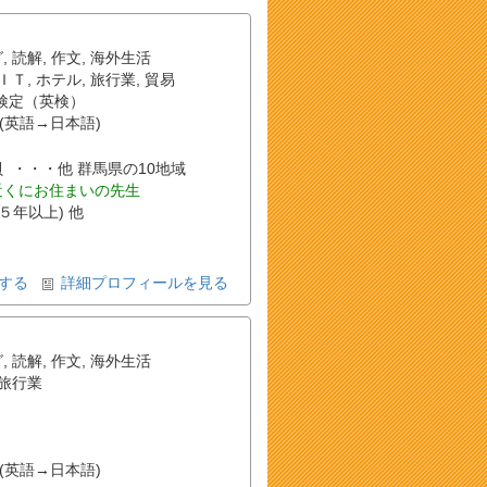
グ
,
読解
,
作文
,
海外生活
ＩＴ
,
ホテル
,
旅行業
,
貿易
検定（英検）
(英語→日本語)
, 片貝 ・・・他 群馬県の10地域
近くにお住まいの先生
(５年以上) 他
する
詳細プロフィールを見る
グ
,
読解
,
作文
,
海外生活
旅行業
(英語→日本語)