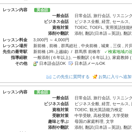
レッスン内容
英会話
一般会話
日常会話
,
旅行会話
,
リスニン
ビジネス会話
ビジネス全般
,
経営
,
セールス
,
資格対策
TOEIC
,
TOEFL
,
実用英語技能
添削や翻訳
添削
,
翻訳(日本語→英語)
,
翻訳
レッスン料金
3,000円 ～ 4,000円
レッスン場所
新前橋 , 前橋 , 群馬総社 , 中央前橋 , 城東 , 三俣 
先生の最寄駅
新前橋 (JR-上越線) / 群馬県 前橋市
✓検索地域の
指導経験
一般添削 (６年以上), 一般翻訳 (６年以上), 家庭教師 
その他
日本語会話OK
日本語メールOK
この先生に質問する
お気に入りへ追加
レッスン内容
英会話
一般会話
日常会話
,
旅行会話
,
リスニン
ビジネス会話
ビジネス全般
,
経営
,
セールス
,
資格対策
TOEIC
,
観光英語能力検定
受験対策
中学受験
,
高校受験
,
大学受験
趣味と学ぶ
母国の家庭料理
,
文学
添削や翻訳
添削
,
翻訳(日本語→英語)
,
翻訳