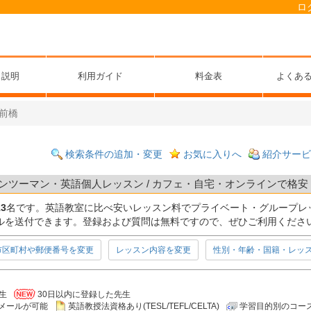
ロ
ス説明
利用ガイド
料金表
よくあ
前橋
検索条件の追加・変更
お気に入りへ
紹介サービ
ンツーマン・英語個人レッスン / カフェ・自宅・オンラインで格安 / 
13
名です。英語教室に比べ安いレッスン料でプライベート・グループレ
ルを送付できます。登録および質問は無料ですので、ぜひご利用くださ
市区町村や郵便番号を変更
レッスン内容を変更
性別・年齢・国籍・レッ
生
30日以内に登録した先生
メールが可能
英語教授法資格あり(TESL/TEFL/CELTA)
学習目的別のコー