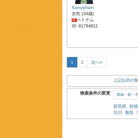
Kamypham
女性 (34歳)
ベトナム
ID: 81784811
1
2
次へ>
上記以外の
検索条件の変更
路線・駅・
群馬県
前橋
渋川
敷島