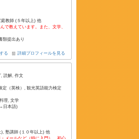
家庭教師 (５年以上) 他
好んで教えています。また、文学、
書類提出あり
する
詳細プロフィールを見る
グ
,
読解
,
作文
検定（英検）
,
観光英語能力検定
料理
,
文学
→日本語)
, 塾講師 (１０年以上) 他
話・メールなど（特に入門）、初心