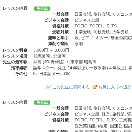
レッスン内容
英会話
一般会話
日常会話
,
旅行会話
,
リスニン
ビジネス会話
ビジネス全般
資格対策
TOEIC
,
TOEFL
,
IELTS
受験対策
中学受験
,
高校受験
,
大学受験
趣味と学ぶ
歌
,
ピアノ
,
ギター
,
母国の家庭
添削や翻訳
添削
レッスン料金
3,000円 ～ 3,000円
レッスン場所
群馬藤岡 , 北藤岡
先生の最寄駅
拝島 (JR-青梅線) / 東京都 昭島市
指導経験
語学スクール先生 (４年以上), 一般添削 (４年以上), 
その他
日本語メールOK
この先生に質問する
お気に入りへ追加
レッスン内容
英会話
一般会話
日常会話
,
旅行会話
,
リスニン
ビジネス会話
ビジネス全般
,
経営
,
旅行業
,
貿
資格対策
TOEIC
,
TOEFL
,
IELTS
,
工業英
観光英語能力検定
,
国連公用語
添削や翻訳
添削
,
翻訳(日本語→英語)
,
翻訳