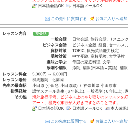
スラングなどなどを含んだ、オリジナル教材を用い
日本語会話OK
日本語メールOK
この先生に質問する
お気に入りへ追加
レッスン内容
英会話
一般会話
日常会話
,
旅行会話
,
リスニン
ビジネス会話
ビジネス全般
,
経営
,
セールス
,
資格対策
TOEIC
,
観光英語能力検定
受験対策
中学受験
,
高校受験
,
大学受験
趣味と学ぶ
母国の家庭料理
,
文学
添削や翻訳
添削
,
翻訳(日本語→英語)
,
翻訳
レッスン料金
5,000円 ～ 6,000円
レッスン場所
群馬藤岡 , 北藤岡
先生の最寄駅
小田原 (小田急-小田原線) / 神奈川県 小田原市
指導経験
語学スクール先生 (６年以上), 一般添削 (６年以上), 
その他
海外旅行準備、ビジネス上のやり取りのレッスンを
アート、歴史や旅行が大好きですとのことです。
日本語会話OK
日本語メールOK
本人確認
この先生に質問する
お気に入りへ追加