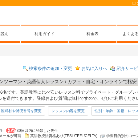
ロ
ス説明
利用ガイド
料金表
よくあ
検索条件の追加・変更
お気に入りへ
紹介サービ
ンツーマン・英語個人レッスン / カフェ・自宅・オンラインで格安 
16
名です。英語教室に比べ安いレッスン料でプライベート・グループレ
ルを送付できます。登録および質問は無料ですので、ぜひご利用くださ
市区町村や郵便番号を変更
レッスン内容を変更
性別・年齢・国籍・レッ
生
30日以内に登録した先生
メールが可能
英語教授法資格あり(TESL/TEFL/CELTA)
学習目的別のコー