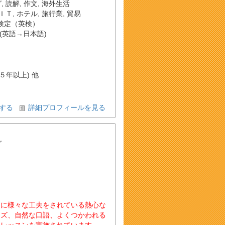
グ
,
読解
,
作文
,
海外生活
ＩＴ
,
ホテル
,
旅行業
,
貿易
検定（英検）
(英語→日本語)
(５年以上) 他
する
詳細プロフィールを見る
グ
めに様々な工夫をされている熱心な
ーズ、自然な口語、よくつかわれる