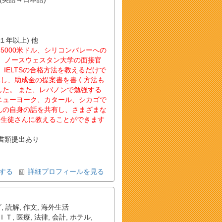
(１年以上) 他
5000米ドル、シリコンバレーへの
は、ノースウェスタン大学の面接官
T、IELTSの合格方法を教えるだけで
集し、助成金の提案書を書く方法も
した。 また、レバノンで勉強する
ニューヨーク、カタール、シカゴで
んの自身の話を共有し、さまざまな
、生徒さんに教えることができます
書類提出あり
する
詳細プロフィールを見る
グ
,
読解
,
作文
,
海外生活
ＩＴ
,
医療
,
法律
,
会計
,
ホテル
,