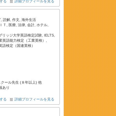
する
詳細プロフィールを見る
グ
,
読解
,
作文
,
海外生活
ＩＴ
,
医療
,
法律
,
会計
,
ホテル
,
ブリッジ大学英語検定試験
,
IELTS
,
業英語能力検定（工業英検）
,
英語検定（国連英検）
スクール先生 (８年以上) 他
報あり
する
詳細プロフィールを見る