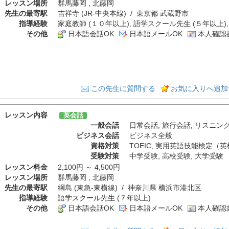
レッスン場所
群馬藤岡 , 北藤岡
先生の最寄駅
吉祥寺 (JR-中央本線) / 東京都 武蔵野市
指導経験
家庭教師 (１０年以上), 語学スクール先生 (５年以上),
その他
日本語会話OK
日本語メールOK
本人確認
この先生に質問する
お気に入りへ追加
レッスン内容
英会話
一般会話
日常会話
,
旅行会話
,
リスニン
ビジネス会話
ビジネス全般
資格対策
TOEIC
,
実用英語技能検定（英
受験対策
中学受験
,
高校受験
,
大学受験
レッスン料金
2,100円 ～ 4,500円
レッスン場所
群馬藤岡 , 北藤岡
先生の最寄駅
綱島 (東急-東横線) / 神奈川県 横浜市港北区
指導経験
語学スクール先生 (７年以上)
その他
日本語会話OK
日本語メールOK
本人確認