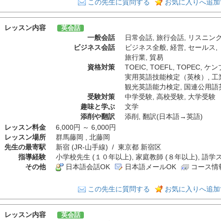
この先生に質問する
お気に入りへ追加
レッスン内容
英会話
一般会話
日常会話
,
旅行会話
,
リスニン
ビジネス会話
ビジネス全般
,
経営
,
セールス
,
旅行業
,
貿易
資格対策
TOEIC
,
TOEFL
,
TOPEC
,
ケン
実用英語技能検定（英検）
,
工
観光英語能力検定
,
国連公用語
受験対策
中学受験
,
高校受験
,
大学受験
趣味と学ぶ
文学
添削や翻訳
添削
,
翻訳(日本語→英語)
レッスン料金
6,000円 ～ 6,000円
レッスン場所
群馬藤岡 , 北藤岡
先生の最寄駅
新宿 (JR-山手線) / 東京都 新宿区
指導経験
小学校先生 (１０年以上), 家庭教師 (８年以上), 語学
その他
日本語会話OK
日本語メールOK
コース情
この先生に質問する
お気に入りへ追加
レッスン内容
英会話