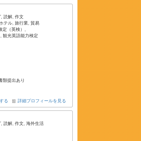
グ
,
読解
,
作文
ホテル
,
旅行業
,
貿易
検定（英検）
,
）
,
観光英語能力検定
書類提出あり
する
詳細プロフィールを見る
グ
,
読解
,
作文
,
海外生活