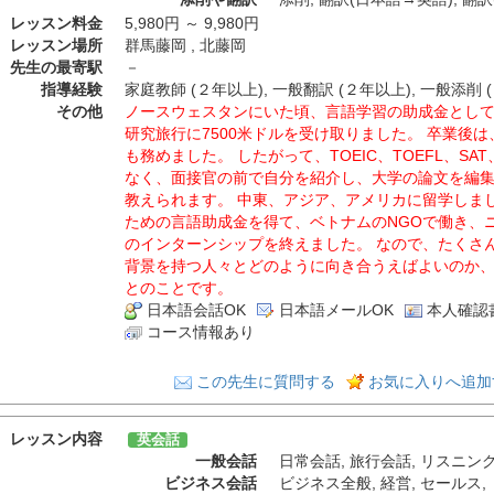
レッスン料金
5,980円 ～ 9,980円
レッスン場所
群馬藤岡 , 北藤岡
先生の最寄駅
－
指導経験
家庭教師 (２年以上), 一般翻訳 (２年以上), 一般添削 
その他
ノースウェスタンにいた頃、言語学習の助成金として
研究旅行に7500米ドルを受け取りました。 卒業後
も務めました。 したがって、TOEIC、TOEFL、SA
なく、面接官の前で自分を紹介し、大学の論文を編
教えられます。 中東、アジア、アメリカに留学しま
ための言語助成金を得て、ベトナムのNGOで働き、
のインターンシップを終えました。 なので、たくさ
背景を持つ人々とどのように向き合うえばよいのか
とのことです。
日本語会話OK
日本語メールOK
本人確認
コース情報あり
この先生に質問する
お気に入りへ追加
レッスン内容
英会話
一般会話
日常会話
,
旅行会話
,
リスニン
ビジネス会話
ビジネス全般
,
経営
,
セールス
,