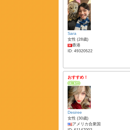
Sara
女性 (28歳)
香港
ID: 49320522
おすすめ！
Desiree
女性 (30歳)
アメリカ合衆国
ID: 61147002