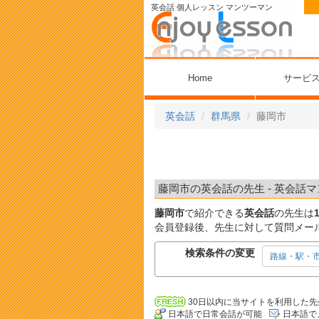
英会話 個人レッスン マンツーマン
Home
サービ
英会話
群馬県
藤岡市
藤岡市の英会話の先生 - 英会話マ
藤岡市
で紹介できる
英会話
の先生は
会員登録後、先生に対して質問メー
検索条件の変更
路線・駅・
30日以内に当サイトを利用した先
日本語で日常会話が可能
日本語で