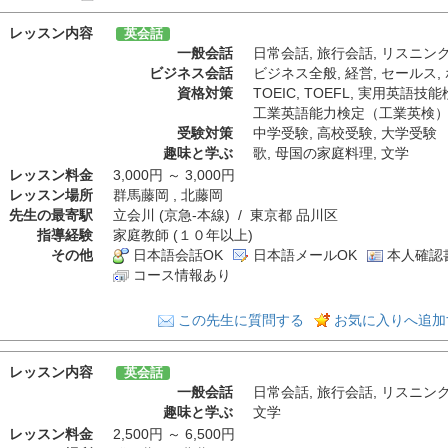
レッスン内容
英会話
一般会話
日常会話
,
旅行会話
,
リスニン
ビジネス会話
ビジネス全般
,
経営
,
セールス
,
資格対策
TOEIC
,
TOEFL
,
実用英語技能
工業英語能力検定（工業英検
受験対策
中学受験
,
高校受験
,
大学受験
趣味と学ぶ
歌
,
母国の家庭料理
,
文学
レッスン料金
3,000円 ～ 3,000円
レッスン場所
群馬藤岡 , 北藤岡
先生の最寄駅
立会川 (京急-本線) / 東京都 品川区
指導経験
家庭教師 (１０年以上)
その他
日本語会話OK
日本語メールOK
本人確認
コース情報あり
この先生に質問する
お気に入りへ追加
レッスン内容
英会話
一般会話
日常会話
,
旅行会話
,
リスニン
趣味と学ぶ
文学
レッスン料金
2,500円 ～ 6,500円