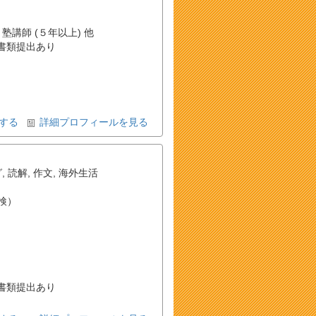
 塾講師 (５年以上) 他
書類提出あり
する
詳細プロフィールを見る
グ
,
読解
,
作文
,
海外生活
検）
書類提出あり