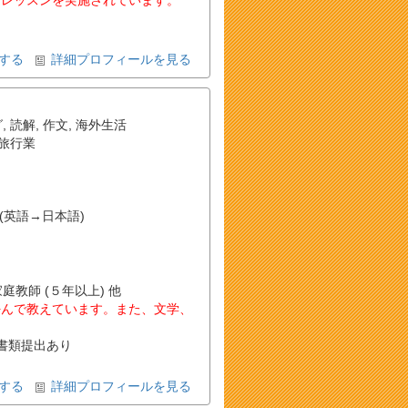
てレッスンを実施されています。
する
詳細プロフィールを見る
グ
,
読解
,
作文
,
海外生活
旅行業
(英語→日本語)
家庭教師 (５年以上) 他
好んで教えています。また、文学、
書類提出あり
する
詳細プロフィールを見る