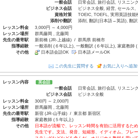
一般会話
日常会話
,
旅行会話
,
リスニン
ビジネス会話
ビジネス全般
,
経営
,
セールス
,
資格対策
TOEIC
,
TOEFL
,
実用英語技能
添削や翻訳
添削
,
翻訳(日本語→英語)
,
翻訳
レッスン料金
3,000円 ～ 4,000円
レッスン場所
群馬藤岡 , 北藤岡
先生の最寄駅
新前橋 (JR-上越線) / 群馬県 前橋市
指導経験
一般添削 (６年以上), 一般翻訳 (６年以上), 家庭教師 
その他
日本語会話OK
日本語メールOK
この先生に質問する
お気に入りへ追加
レッスン内容
英会話
一般会話
日常会話
,
旅行会話
,
リスニン
ビジネス会話
ビジネス全般
レッスン料金
300円 ～ 2,000円
レッスン場所
群馬藤岡 , 北藤岡
先生の最寄駅
新宿 (JR-山手線) / 東京都 新宿区
指導経験
家庭教師 (５年以上)
その他
日本語が流暢で、レッスン時間を有効に活用するた
先生です。文法、発音、短縮形、イディオム、フレ