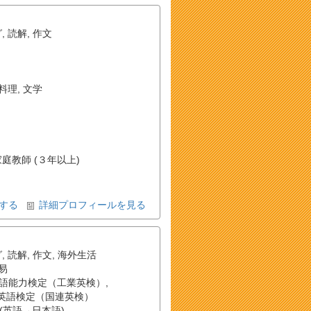
グ
,
読解
,
作文
料理
,
文学
家庭教師 (３年以上)
する
詳細プロフィールを見る
グ
,
読解
,
作文
,
海外生活
易
語能力検定（工業英検）
,
英語検定（国連英検）
(英語→日本語)