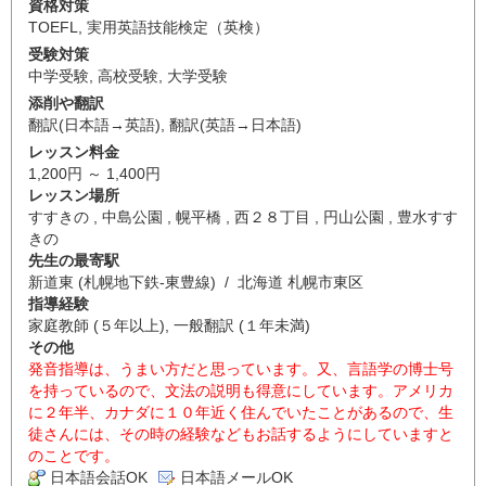
資格対策
TOEFL
,
実用英語技能検定（英検）
受験対策
中学受験
,
高校受験
,
大学受験
添削や翻訳
翻訳(日本語→英語)
,
翻訳(英語→日本語)
レッスン料金
1,200円 ～ 1,400円
レッスン場所
すすきの , 中島公園 , 幌平橋 , 西２８丁目 , 円山公園 , 豊水すす
きの
先生の最寄駅
新道東 (札幌地下鉄-東豊線) / 北海道 札幌市東区
指導経験
家庭教師 (５年以上), 一般翻訳 (１年未満)
その他
発音指導は、うまい方だと思っています。又、言語学の博士号
を持っているので、文法の説明も得意にしています。アメリカ
に２年半、カナダに１０年近く住んでいたことがあるので、生
徒さんには、その時の経験などもお話するようにしていますと
のことです。
日本語会話OK
日本語メールOK