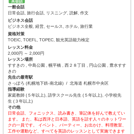
英会話
一般会話
日常会話
,
旅行会話
,
リスニング
,
読解
,
作文
ビジネス会話
ビジネス全般
,
経営
,
セールス
,
ホテル
,
旅行業
資格対策
TOEIC
,
TOEFL
,
TOPEC
,
観光英語能力検定
レッスン料金
2,000円 ～ 2,000円
レッスン場所
すすきの , 中島公園 , 幌平橋 , 西２８丁目 , 円山公園 , 豊水すす
きの
先生の最寄駅
さっぽろ (札幌地下鉄-南北線) / 北海道 札幌市中央区
指導経験
家庭教師 (５年以上), 語学スクール先生 (５年以上), 小学校先
生 (３年以上)
その他
日常会話、フォニックス、読み書き、筆記体を好んで教えてい
ます。 また、私は西洋と日本語、英語を話す人々のネットワー
クの一員です。 イベント、パーティー、お出かけ、料理教室、
工作や運動など、すべてを英語のレッスンとして実施できます