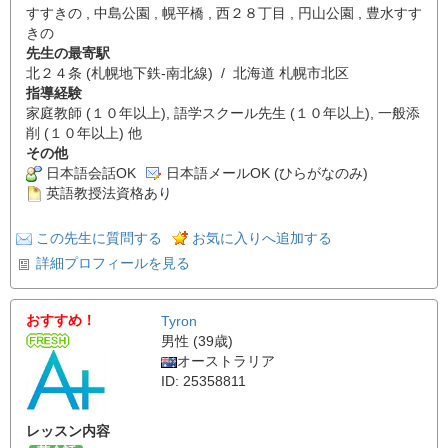
すすきの , 中島公園 , 幌平橋 , 西２８丁目 , 円山公園 , 豊水すす
きの
先生の最寄駅
北２４条 (札幌地下鉄-南北線) / 北海道 札幌市北区
指導経験
家庭教師 (１０年以上), 語学スクール先生 (１０年以上), 一般添
削 (１０年以上) 他
その他
日本語会話OK
日本語メールOK (ひらがなのみ)
英語教授法資格あり
この先生に質問する
お気に入りへ追加する
詳細プロフィールを見る
おすすめ！
Tyron
男性 (39歳)
オーストラリア
ID: 25358811
レッスン内容