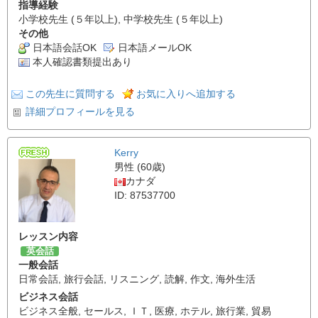
指導経験
小学校先生 (５年以上), 中学校先生 (５年以上)
その他
日本語会話OK
日本語メールOK
本人確認書類提出あり
この先生に質問する
お気に入りへ追加する
詳細プロフィールを見る
Kerry
男性 (60歳)
カナダ
ID: 87537700
レッスン内容
英会話
一般会話
日常会話
,
旅行会話
,
リスニング
,
読解
,
作文
,
海外生活
ビジネス会話
ビジネス全般
,
セールス
,
ＩＴ
,
医療
,
ホテル
,
旅行業
,
貿易