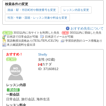
検索条件の変更
路線・駅・市区町村や郵便番号を変更
レッスン内容を変更
性別・年齢・国籍・レッスン対象や料金を変更
おすすめ先生について
30日以内に当サイトを利用した先生
30日以内に登録した先生
日本語で日常会話が可能
日本語でメールが可能
英語教授法資格あり(TESL/TEFL/CELTA)
学習目的別のコース情報あり
本人確認資料を提出済
おすすめ！
Shelly
女性 (42歳)
カナダ
ID: 37160812
レッスン内容
英会話
一般会話
日常会話
,
旅行会話
,
海外生活
レッスン料金