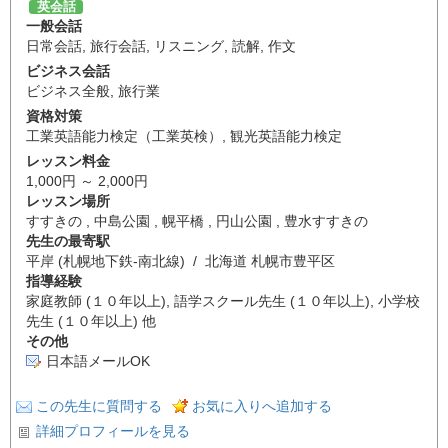
英会話
一般会話
日常会話
,
旅行会話
,
リスニング
,
読解
,
作文
ビジネス会話
ビジネス全般
,
旅行業
資格対策
工業英語能力検定（工業英検）
,
観光英語能力検定
レッスン料金
1,000円 ～ 2,000円
レッスン場所
すすきの , 中島公園 , 幌平橋 , 円山公園 , 豊水すすきの
先生の最寄駅
平岸 (札幌地下鉄-南北線) / 北海道 札幌市豊平区
指導経験
家庭教師 (１０年以上), 語学スクール先生 (１０年以上), 小学校
先生 (１０年以上) 他
その他
日本語メールOK
この先生に質問する
お気に入りへ追加する
詳細プロフィールを見る