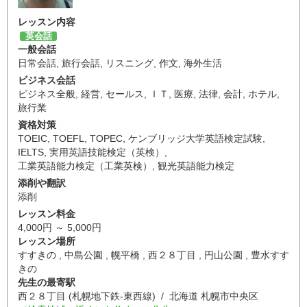
レッスン内容
英会話
一般会話
日常会話
,
旅行会話
,
リスニング
,
作文
,
海外生活
ビジネス会話
ビジネス全般
,
経営
,
セールス
,
ＩＴ
,
医療
,
法律
,
会計
,
ホテル
,
旅行業
資格対策
TOEIC
,
TOEFL
,
TOPEC
,
ケンブリッジ大学英語検定試験
,
IELTS
,
実用英語技能検定（英検）
,
工業英語能力検定（工業英検）
,
観光英語能力検定
添削や翻訳
添削
レッスン料金
4,000円 ～ 5,000円
レッスン場所
すすきの , 中島公園 , 幌平橋 , 西２８丁目 , 円山公園 , 豊水すす
きの
先生の最寄駅
西２８丁目 (札幌地下鉄-東西線) / 北海道 札幌市中央区