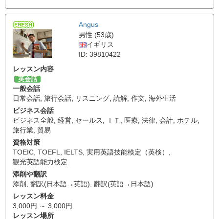
Angus
男性 (53歳)
イギリス
ID: 39810422
レッスン内容
英会話
一般会話
日常会話
,
旅行会話
,
リスニング
,
読解
,
作文
,
海外生活
ビジネス会話
ビジネス全般
,
経営
,
セールス
,
ＩＴ
,
医療
,
法律
,
会計
,
ホテル
,
旅行業
,
貿易
資格対策
TOEIC
,
TOEFL
,
IELTS
,
実用英語技能検定（英検）
,
観光英語能力検定
添削や翻訳
添削
,
翻訳(日本語→英語)
,
翻訳(英語→日本語)
レッスン料金
3,000円 ～ 3,000円
レッスン場所