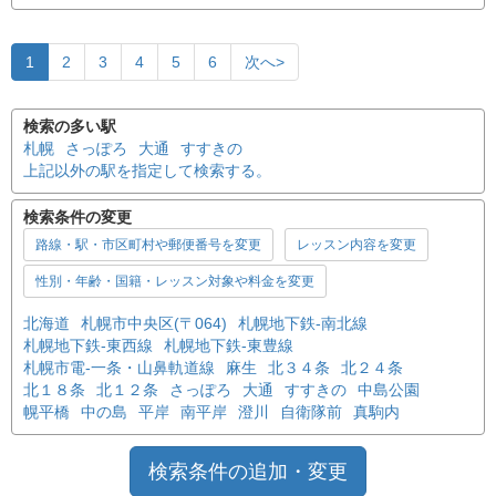
1
2
3
4
5
6
次へ>
検索の多い駅
札幌
さっぽろ
大通
すすきの
上記以外の駅を指定して検索する。
検索条件の変更
路線・駅・市区町村や郵便番号を変更
レッスン内容を変更
性別・年齢・国籍・レッスン対象や料金を変更
北海道
札幌市中央区(〒064)
札幌地下鉄-南北線
札幌地下鉄-東西線
札幌地下鉄-東豊線
札幌市電-一条・山鼻軌道線
麻生
北３４条
北２４条
北１８条
北１２条
さっぽろ
大通
すすきの
中島公園
幌平橋
中の島
平岸
南平岸
澄川
自衛隊前
真駒内
検索条件の追加・変更