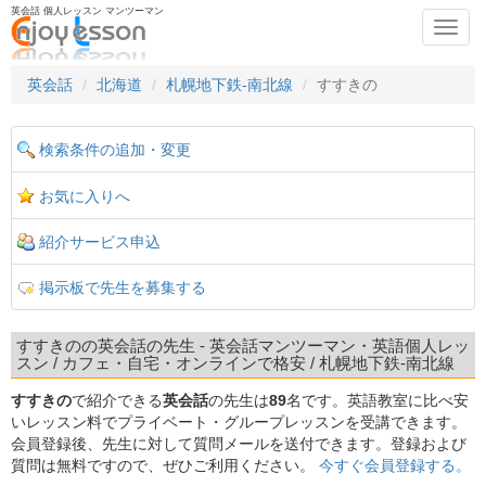
英会話 個人レッスン マンツーマン
Toggl
navig
英会話
北海道
札幌地下鉄-南北線
すすきの
検索条件の追加・変更
お気に入りへ
紹介サービス申込
掲示板で先生を募集する
すすきのの英会話の先生 - 英会話マンツーマン・英語個人レッ
スン / カフェ・自宅・オンラインで格安 / 札幌地下鉄-南北線
すすきの
で紹介できる
英会話
の先生は
89
名です。英語教室に比べ安
いレッスン料でプライベート・グループレッスンを受講できます。
会員登録後、先生に対して質問メールを送付できます。登録および
質問は無料ですので、ぜひご利用ください。
今すぐ会員登録する。