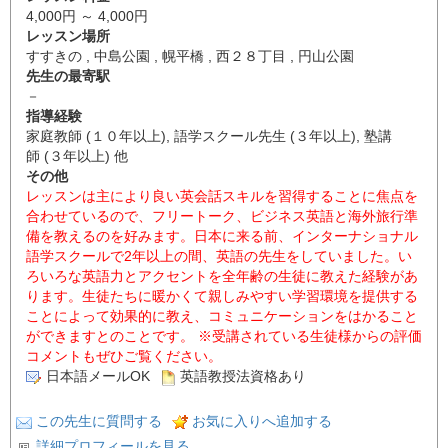
4,000円 ～ 4,000円
レッスン場所
すすきの , 中島公園 , 幌平橋 , 西２８丁目 , 円山公園
先生の最寄駅
－
指導経験
家庭教師 (１０年以上), 語学スクール先生 (３年以上), 塾講
師 (３年以上) 他
その他
レッスンは主により良い英会話スキルを習得することに焦点を
合わせているので、フリートーク、ビジネス英語と海外旅行準
備を教えるのを好みます。日本に来る前、インターナショナル
語学スクールで2年以上の間、英語の先生をしていました。い
ろいろな英語力とアクセントを全年齢の生徒に教えた経験があ
ります。生徒たちに暖かくて親しみやすい学習環境を提供する
ことによって効果的に教え、コミュニケーションをはかること
ができますとのことです。 ※受講されている生徒様からの評価
コメントもぜひご覧ください。
日本語メールOK
英語教授法資格あり
この先生に質問する
お気に入りへ追加する
詳細プロフィールを見る