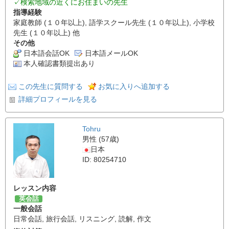
✓検索地域の近くにお住まいの先生
指導経験
家庭教師 (１０年以上), 語学スクール先生 (１０年以上), 小学校
先生 (１０年以上) 他
その他
日本語会話OK
日本語メールOK
本人確認書類提出あり
この先生に質問する
お気に入りへ追加する
詳細プロフィールを見る
Tohru
男性 (57歳)
日本
ID: 80254710
レッスン内容
英会話
一般会話
日常会話
,
旅行会話
,
リスニング
,
読解
,
作文