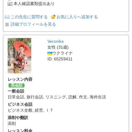
本人確認書類提出あり
この先生に質問する
お気に入りへ追加する
詳細プロフィールを見る
Veronika
女性 (31歳)
ウクライナ
ID: 65259411
レッスン内容
英会話
一般会話
日常会話
,
旅行会話
,
リスニング
,
読解
,
作文
,
海外生活
ビジネス会話
ビジネス全般
,
経営
,
ＩＴ
添削や翻訳
添削
レッスン料金