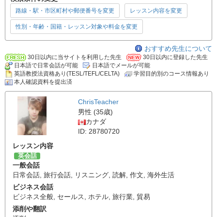
路線・駅・市区町村や郵便番号を変更
レッスン内容を変更
性別・年齢・国籍・レッスン対象や料金を変更
おすすめ先生について
30日以内に当サイトを利用した先生
30日以内に登録した先生
日本語で日常会話が可能
日本語でメールが可能
英語教授法資格あり(TESL/TEFL/CELTA)
学習目的別のコース情報あり
本人確認資料を提出済
ChrisTeacher
男性 (35歳)
カナダ
ID: 28780720
レッスン内容
英会話
一般会話
日常会話
,
旅行会話
,
リスニング
,
読解
,
作文
,
海外生活
ビジネス会話
ビジネス全般
,
セールス
,
ホテル
,
旅行業
,
貿易
添削や翻訳