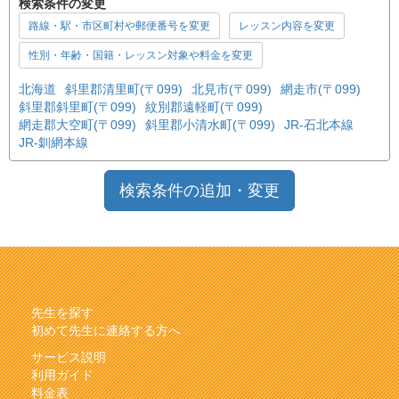
検索条件の変更
路線・駅・市区町村や郵便番号を変更
レッスン内容を変更
性別・年齢・国籍・レッスン対象や料金を変更
北海道
斜里郡清里町(〒099)
北見市(〒099)
網走市(〒099)
斜里郡斜里町(〒099)
紋別郡遠軽町(〒099)
網走郡大空町(〒099)
斜里郡小清水町(〒099)
JR-石北本線
JR-釧網本線
検索条件の追加・変更
先生を探す
初めて先生に連絡する方へ
サービス説明
利用ガイド
料金表