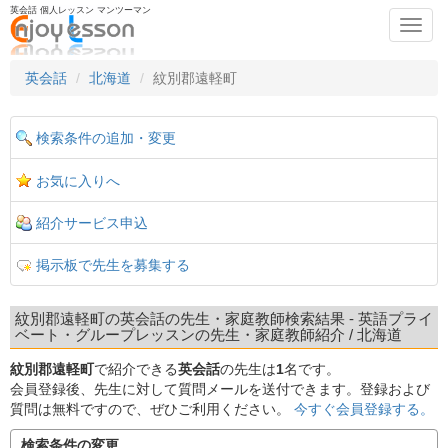
英会話 個人レッスン マンツーマン
Toggl
navig
英会話
北海道
紋別郡遠軽町
検索条件の追加・変更
お気に入りへ
紹介サービス申込
掲示板で先生を募集する
紋別郡遠軽町の英会話の先生・家庭教師検索結果 - 英語プライ
ベート・グループレッスンの先生・家庭教師紹介 / 北海道
紋別郡遠軽町
で紹介できる
英会話
の先生は
1
名です。
会員登録後、先生に対して質問メールを送付できます。登録および
質問は無料ですので、ぜひご利用ください。
今すぐ会員登録する。
検索条件の変更