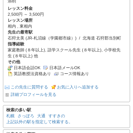
添削
レッスン料金
2,500円 ～ 3,500円
レッスン場所
相内 , 東相内
先生の最寄駅
石狩太美 (JR-札沼線（学園都市線）) / 北海道 石狩郡当別町
指導経験
家庭教師 (８年以上), 語学スクール先生 (８年以上), 小学校先
生 (８年以上) 他
その他
日本語会話OK
日本語メールOK
英語教授法資格あり
コース情報あり
この先生に質問する
お気に入りへ追加する
詳細プロフィールを見る
検索の多い駅
札幌
さっぽろ
大通
すすきの
上記以外の駅を指定して検索する。