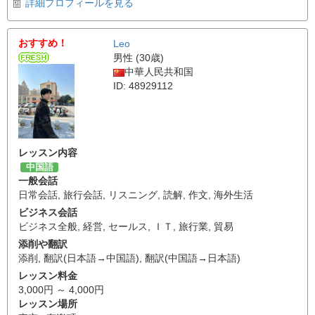
詳細プロフィールを見る
おすすめ！
Leo
男性 (30歳)
中華人民共和国
ID: 48929112
レッスン内容
中国語
一般会話
日常会話
,
旅行会話
,
リスニング
,
読解
,
作文
,
海外生活
ビジネス会話
ビジネス全般
,
経営
,
セールス
,
ＩＴ
,
旅行業
,
貿易
添削や翻訳
添削
,
翻訳(日本語→中国語)
,
翻訳(中国語→日本語)
レッスン料金
3,000円 ～ 4,000円
レッスン場所