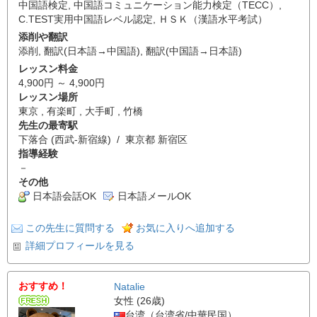
中国語検定
,
中国語コミュニケーション能力検定（TECC）
,
C.TEST実用中国語レベル認定
,
ＨＳＫ（漢語水平考試）
添削や翻訳
添削
,
翻訳(日本語→中国語)
,
翻訳(中国語→日本語)
レッスン料金
4,900円 ～ 4,900円
レッスン場所
東京 , 有楽町 , 大手町 , 竹橋
先生の最寄駅
下落合 (西武-新宿線) / 東京都 新宿区
指導経験
－
その他
日本語会話OK
日本語メールOK
この先生に質問する
お気に入りへ追加する
詳細プロフィールを見る
おすすめ！
Natalie
女性 (26歳)
台湾（台湾省/中華民国）