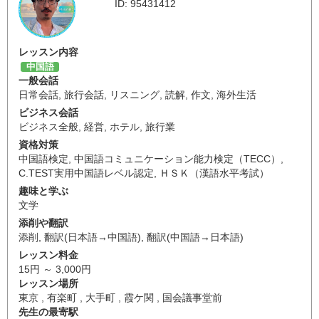
ID: 95431412
レッスン内容
中国語
一般会話
日常会話
,
旅行会話
,
リスニング
,
読解
,
作文
,
海外生活
ビジネス会話
ビジネス全般
,
経営
,
ホテル
,
旅行業
資格対策
中国語検定
,
中国語コミュニケーション能力検定（TECC）
,
C.TEST実用中国語レベル認定
,
ＨＳＫ（漢語水平考試）
趣味と学ぶ
文学
添削や翻訳
添削
,
翻訳(日本語→中国語)
,
翻訳(中国語→日本語)
レッスン料金
15円 ～ 3,000円
レッスン場所
東京 , 有楽町 , 大手町 , 霞ケ関 , 国会議事堂前
先生の最寄駅