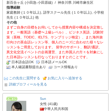
新百合ヶ丘 (小田急-小田原線) / 神奈川県 川崎市麻生区
指導経験
家庭教師 (１０年以上), 語学スクール先生 (１０年以上), 小学校
先生 (１０年以上) 他
その他
まずご自身の目標をお伺いしてから授業内容や構成を決定致し
ます。一般英語（基礎〜上級レベル）、ビジネス英語、試験対
策（英検、TOEIC、IELTS、ケンブリッジ検定）、また海外旅
行向けの英会話レッスン等、個人のニーズに合わせた様々なレ
ッスンをご用意しております。 留学のサポート、翻訳/通訳、
異文化交流イベントの企画運営、また外国人の方々を対象にし
た日本語レッスンも行なっておりますとのことです。
日本語会話OK
日本語メールOK
本人確認書類提出あり
コース情報あり
この先生に質問する
お気に入りへ追加する
詳細プロフィールを見る
Sun
女性 (41歳)
中華人民共和国