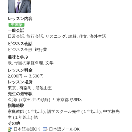
レッスン内容
中国語
一般会話
日常会話
,
旅行会話
,
リスニング
,
読解
,
作文
,
海外生活
ビジネス会話
ビジネス全般
,
旅行業
趣味と学ぶ
歌
,
母国の家庭料理
,
文学
レッスン料金
2,000円 ～ 3,500円
レッスン場所
東京 , 有楽町 , 溜池山王
先生の最寄駅
久我山 (京王-井の頭線) / 東京都 杉並区
指導経験
家庭教師 (１年以上), 語学スクール先生 (１年以上), 中学校先
生 (１年以上) 他
その他
日本語会話OK
日本語メールOK