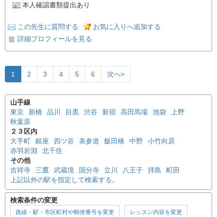
本人確認書類提出あり
この先生に質問する
お気に入りへ追加する
詳細プロフィールを見る
1
2
3
4
5
6
次へ>
山手線
東京
新橋
品川
目黒
渋谷
新宿
高田馬場
池袋
上野
秋葉原
２３区内
大手町
銀座
四ツ谷
表参道
飯田橋
中野
小竹向原
赤羽岩淵
北千住
その他
吉祥寺
三鷹
武蔵境
国分寺
立川
八王子
拝島
町田
上記以外の駅を指定して検索する。
検索条件の変更
路線・駅・市区町村や郵便番号を変更
レッスン内容を変更