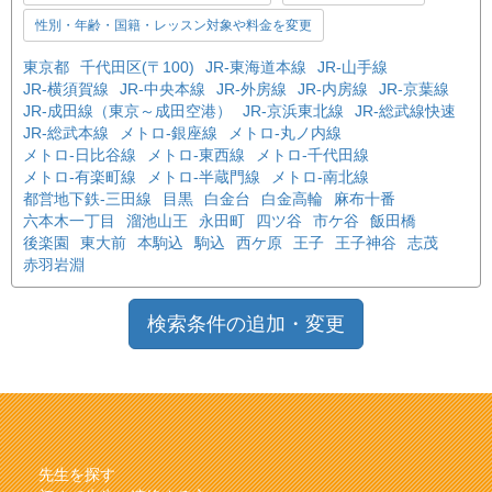
性別・年齢・国籍・レッスン対象や料金を変更
東京都
千代田区(〒100)
JR-東海道本線
JR-山手線
JR-横須賀線
JR-中央本線
JR-外房線
JR-内房線
JR-京葉線
JR-成田線（東京～成田空港）
JR-京浜東北線
JR-総武線快速
JR-総武本線
メトロ-銀座線
メトロ-丸ノ内線
メトロ-日比谷線
メトロ-東西線
メトロ-千代田線
メトロ-有楽町線
メトロ-半蔵門線
メトロ-南北線
都営地下鉄-三田線
目黒
白金台
白金高輪
麻布十番
六本木一丁目
溜池山王
永田町
四ツ谷
市ケ谷
飯田橋
後楽園
東大前
本駒込
駒込
西ケ原
王子
王子神谷
志茂
赤羽岩淵
検索条件の追加・変更
先生を探す