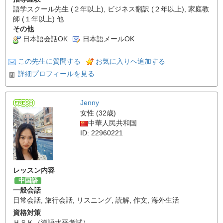
語学スクール先生 (２年以上), ビジネス翻訳 (２年以上), 家庭教
師 (１年以上) 他
その他
日本語会話OK
日本語メールOK
この先生に質問する
お気に入りへ追加する
詳細プロフィールを見る
Jenny
女性 (32歳)
中華人民共和国
ID: 22960221
レッスン内容
中国語
一般会話
日常会話
,
旅行会話
,
リスニング
,
読解
,
作文
,
海外生活
資格対策
ＨＳＫ（漢語水平考試）