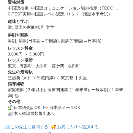
資格対策
中国語検定
,
中国語コミュニケーション能力検定（TECC）
,
C.TEST実用中国語レベル認定
,
ＨＳＫ（漢語水平考試）
趣味と学ぶ
歌
,
母国の家庭料理
,
文学
添削や翻訳
添削
,
翻訳(日本語→中国語)
,
翻訳(中国語→日本語)
レッスン料金
3,000円 ～ 3,900円
レッスン場所
東京 , 有楽町 , 大手町 , 霞ケ関 , 永田町
先生の最寄駅
三越前 (メトロ-半蔵門線) / 東京都 中央区
指導経験
家庭教師 (３年以上), 医療関連業 (１年未満), 一般添削 (１年未
満) 他
その他
日本語会話OK
日本語メールOK
本人確認書類提出あり
この先生に質問する
お気に入りへ追加する