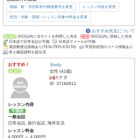
路線・駅・市区町村や郵便番号を変更
レッスン内容を変更
性別・年齢・国籍・レッスン対象や料金を変更
おすすめ先生について
30日以内に当サイトを利用した先生
30日以内に登録した先生
日本語で日常会話が可能
日本語でメールが可能
英語教授法資格あり(TESL/TEFL/CELTA)
学習目的別のコース情報あり
本人確認資料を提出済
おすすめ！
Shelly
女性 (42歳)
カナダ
ID: 37160812
レッスン内容
中国語
一般会話
日常会話
,
旅行会話
,
海外生活
レッスン料金
4,000円 ～ 4,000円