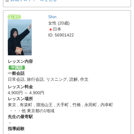
Shin
女性 (20歳)
日本
ID: 56901422
レッスン内容
中国語
一般会話
日常会話
,
旅行会話
,
リスニング
,
読解
,
作文
レッスン料金
4,900円 ～ 4,900円
レッスン場所
東京 , 有楽町 , 溜池山王 , 大手町 , 竹橋 , 永田町 , 内幸町
・・・他 東京都の1地域
先生の最寄駅
－
指導経験