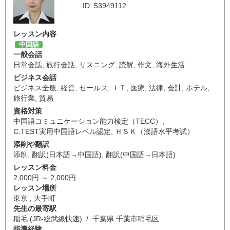
ID: 53949112
レッスン内容
中国語
一般会話
日常会話
,
旅行会話
,
リスニング
,
読解
,
作文
,
海外生活
ビジネス会話
ビジネス全般
,
経営
,
セールス
,
ＩＴ
,
医療
,
法律
,
会計
,
ホテル
,
旅行業
,
貿易
資格対策
中国語コミュニケーション能力検定（TECC）
,
C.TEST実用中国語レベル認定
,
ＨＳＫ（漢語水平考試）
添削や翻訳
添削
,
翻訳(日本語→中国語)
,
翻訳(中国語→日本語)
レッスン料金
2,000円 ～ 2,000円
レッスン場所
東京 , 大手町
先生の最寄駅
稲毛 (JR-総武線快速) / 千葉県 千葉市稲毛区
指導経験