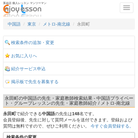
英会話 個人レッスン マンツーマン
Toggl
navig
中国語
東京
メトロ-南北線
永田町
検索条件の追加・変更
お気に入りへ
紹介サービス申込
掲示板で先生を募集する
永田町の中国語の先生・家庭教師検索結果 - 中国語プライベー
ト・グループレッスンの先生・家庭教師紹介 / メトロ-南北線
永田町
で紹介できる
中国語
の先生は
148
名です。
会員登録後、先生に対して質問メールを送付できます。登録および
質問は無料ですので、ぜひご利用ください。
今すぐ会員登録する。
検索条件の変更