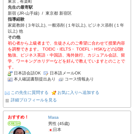
東京 , 有楽町
先生の最寄駅
新宿 (JR-山手線) / 東京都 新宿区
指導経験
家庭教師 (３年以上), 一般添削 (１年以上), ビジネス添削 (１年
以上) 他
その他
初心者から上級者まで、生徒さんのご希望に合わせて授業内容
を調整できます。 TOEIC・IELTS・ TOEFL・HSKなどの試験
勉強、ビジネス英語・中国語、海外旅行、カジュアル会話、留
学、ワーキングホリデーなどを好んで教えていますとのことで
す。
日本語会話OK
日本語メールOK
本人確認書類提出あり
コース情報あり
この先生に質問する
お気に入りへ追加する
詳細プロフィールを見る
おすすめ！
Masa
男性 (45歳)
日本