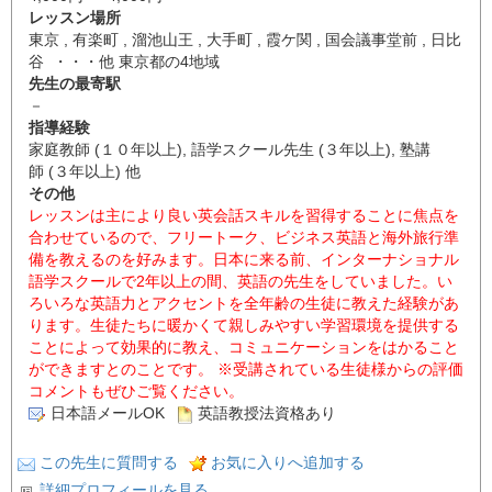
レッスン場所
東京 , 有楽町 , 溜池山王 , 大手町 , 霞ケ関 , 国会議事堂前 , 日比
谷 ・・・他 東京都の4地域
先生の最寄駅
－
指導経験
家庭教師 (１０年以上), 語学スクール先生 (３年以上), 塾講
師 (３年以上) 他
その他
レッスンは主により良い英会話スキルを習得することに焦点を
合わせているので、フリートーク、ビジネス英語と海外旅行準
備を教えるのを好みます。日本に来る前、インターナショナル
語学スクールで2年以上の間、英語の先生をしていました。い
ろいろな英語力とアクセントを全年齢の生徒に教えた経験があ
ります。生徒たちに暖かくて親しみやすい学習環境を提供する
ことによって効果的に教え、コミュニケーションをはかること
ができますとのことです。 ※受講されている生徒様からの評価
コメントもぜひご覧ください。
日本語メールOK
英語教授法資格あり
この先生に質問する
お気に入りへ追加する
詳細プロフィールを見る