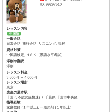
ID: 99297510
レッスン内容
中国語
一般会話
日常会話
,
旅行会話
,
リスニング
,
読解
資格対策
中国語検定
,
ＨＳＫ（漢語水平考試）
添削や翻訳
添削
レッスン料金
3,500円 ～ 4,000円
レッスン場所
東京
先生の最寄駅
千葉 (JR-総武線快速) / 千葉県 千葉市中央区
指導経験
家庭教師 (１年以上), 一般添削 (１年以上)