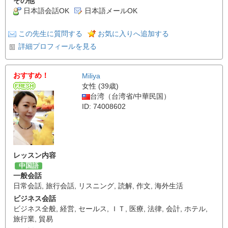
その他
日本語会話OK
日本語メールOK
この先生に質問する
お気に入りへ追加する
詳細プロフィールを見る
おすすめ！
Miliya
女性 (39歳)
台湾（台湾省/中華民国）
ID: 74008602
レッスン内容
中国語
一般会話
日常会話
,
旅行会話
,
リスニング
,
読解
,
作文
,
海外生活
ビジネス会話
ビジネス全般
,
経営
,
セールス
,
ＩＴ
,
医療
,
法律
,
会計
,
ホテル
,
旅行業
,
貿易