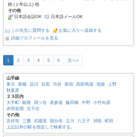
師 (１年以上) 他
その他
日本語会話OK
日本語メールOK
この先生に質問する
お気に入りへ追加する
詳細プロフィールを見る
1
2
3
4
5
6
次へ>
山手線
東京
新橋
品川
目黒
渋谷
新宿
高田馬場
池袋
上野
秋葉原
２３区内
大手町
銀座
四ツ谷
表参道
飯田橋
中野
小竹向原
赤羽岩淵
北千住
その他
吉祥寺
三鷹
武蔵境
国分寺
立川
八王子
拝島
町田
上記以外の駅を指定して検索する。