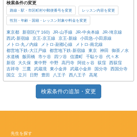
検索条件の変更
路線・駅・市区町村や郵便番号を変更
レッスン内容を変更
性別・年齢・国籍・レッスン対象や料金を変更
東京都
新宿区(〒160)
JR-山手線
JR-中央本線
JR-埼京線
西武-新宿線
京王-京王線
京王-新線
小田急-小田原線
メトロ-丸ノ内線
メトロ-副都心線
メトロ-南北線
都営地下鉄-大江戸線
都営地下鉄-新宿線
東京
神田
御茶ノ水
水道橋
飯田橋
市ケ谷
四ツ谷
信濃町
千駄ケ谷
代々木
新宿
大久保
東中野
中野
高円寺
阿佐ヶ谷
荻窪
西荻窪
吉祥寺
三鷹
武蔵境
東小金井
武蔵小金井
国分寺
西国分寺
国立
立川
日野
豊田
八王子
西八王子
高尾
検索条件の追加・変更
先生を探す