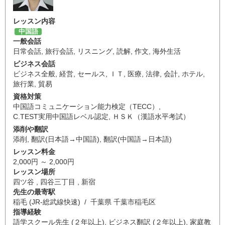
レッスン内容
中国語
一般会話
日常会話
,
旅行会話
,
リスニング
,
読解
,
作文
,
海外生活
ビジネス会話
ビジネス全般
,
経営
,
セールス
,
ＩＴ
,
医療
,
法律
,
会計
,
ホテル
,
旅行業
,
貿易
資格対策
中国語コミュニケーション能力検定（TECC）
,
C.TEST実用中国語レベル認定
,
ＨＳＫ（漢語水平考試）
添削や翻訳
添削
,
翻訳(日本語→中国語)
,
翻訳(中国語→日本語)
レッスン料金
2,000円 ～ 2,000円
レッスン場所
四ツ谷 , 四谷三丁目 , 新宿
先生の最寄駅
稲毛 (JR-総武線快速) / 千葉県 千葉市稲毛区
指導経験
語学スクール先生 (２年以上), ビジネス翻訳 (２年以上), 家庭教