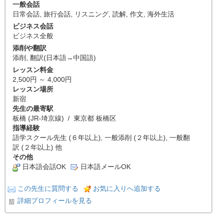
一般会話
日常会話
,
旅行会話
,
リスニング
,
読解
,
作文
,
海外生活
ビジネス会話
ビジネス全般
添削や翻訳
添削
,
翻訳(日本語→中国語)
レッスン料金
2,500円 ～ 4,000円
レッスン場所
新宿
先生の最寄駅
板橋 (JR-埼京線) / 東京都 板橋区
指導経験
語学スクール先生 (６年以上), 一般添削 (２年以上), 一般翻
訳 (２年以上) 他
その他
日本語会話OK
日本語メールOK
この先生に質問する
お気に入りへ追加する
詳細プロフィールを見る