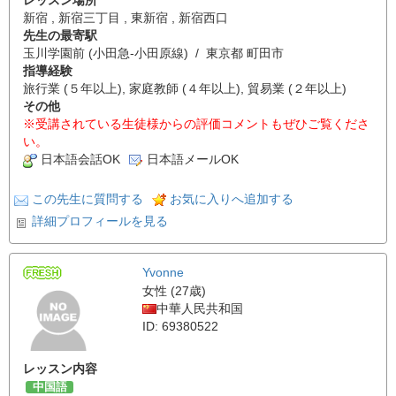
レッスン場所
新宿 , 新宿三丁目 , 東新宿 , 新宿西口
先生の最寄駅
玉川学園前 (小田急-小田原線) / 東京都 町田市
指導経験
旅行業 (５年以上), 家庭教師 (４年以上), 貿易業 (２年以上)
その他
※受講されている生徒様からの評価コメントもぜひご覧くださ
い。
日本語会話OK
日本語メールOK
この先生に質問する
お気に入りへ追加する
詳細プロフィールを見る
Yvonne
女性 (27歳)
中華人民共和国
ID: 69380522
レッスン内容
中国語