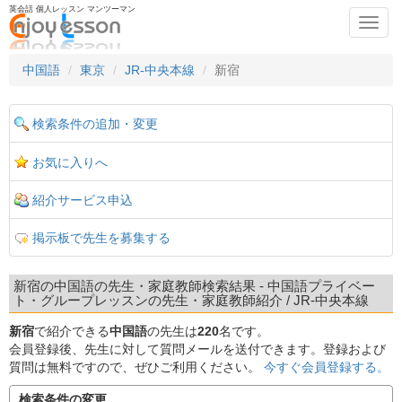
英会話 個人レッスン マンツーマン
Toggl
navig
中国語
東京
JR-中央本線
新宿
検索条件の追加・変更
お気に入りへ
紹介サービス申込
掲示板で先生を募集する
新宿の中国語の先生・家庭教師検索結果 - 中国語プライベー
ト・グループレッスンの先生・家庭教師紹介 / JR-中央本線
新宿
で紹介できる
中国語
の先生は
220
名です。
会員登録後、先生に対して質問メールを送付できます。登録および
質問は無料ですので、ぜひご利用ください。
今すぐ会員登録する。
検索条件の変更