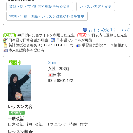
路線・駅・市区町村や郵便番号を変更
レッスン内容を変更
性別・年齢・国籍・レッスン対象や料金を変更
おすすめ先生について
30日以内に当サイトを利用した先生
30日以内に登録した先生
日本語で日常会話が可能
日本語でメールが可能
英語教授法資格あり(TESL/TEFL/CELTA)
学習目的別のコース情報あり
本人確認資料を提出済
Shin
女性 (20歳)
日本
ID: 56901422
レッスン内容
中国語
一般会話
日常会話
,
旅行会話
,
リスニング
,
読解
,
作文
レッスン料金