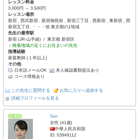
レッスン料金
3,000円 ～ 3,500円
レッスン場所
新宿 , 西武新宿 , 新宿御苑前 , 新宿三丁目 , 西新宿 , 東新宿 , 西
新宿五丁目 ・・・他 東京都の1地域
先生の最寄駅
新宿 (JR-山手線) / 東京都 新宿区
✓検索地域の近くにお住まいの先生
指導経験
家庭教師 (１年以上)
その他
日本語メールOK
本人確認書類提出あり
コース情報あり
この先生に質問する
お気に入りへ追加する
詳細プロフィールを見る
Sun
女性 (41歳)
中華人民共和国
ID: 53949112