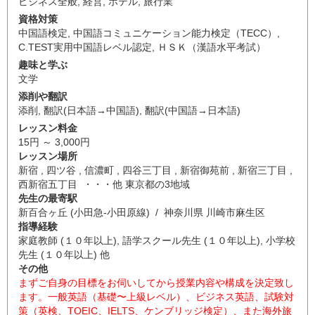
ビジネス全般
,
経営
,
ホテル
,
旅行業
資格対策
中国語検定
,
中国語コミュニケーション能力検定（TECC）
,
C.TEST実用中国語レベル認定
,
ＨＳＫ（漢語水平考試）
趣味と学ぶ
文学
添削や翻訳
添削
,
翻訳(日本語→中国語)
,
翻訳(中国語→日本語)
レッスン料金
15円 ～ 3,000円
レッスン場所
新宿 , 四ツ谷 , 信濃町 , 四谷三丁目 , 新宿御苑前 , 新宿三丁目 ,
西新宿五丁目 ・・・他 東京都の3地域
先生の最寄駅
新百合ヶ丘 (小田急-小田原線) / 神奈川県 川崎市麻生区
指導経験
家庭教師 (１０年以上), 語学スクール先生 (１０年以上), 小学校
先生 (１０年以上) 他
その他
まずご自身の目標をお伺いしてから授業内容や構成を決定致し
ます。一般英語（基礎〜上級レベル）、ビジネス英語、試験対
策（英検、TOEIC、IELTS、ケンブリッジ検定）、また海外旅