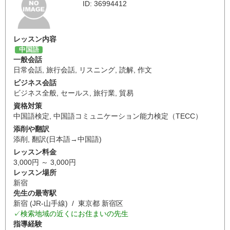
ID: 36994412
レッスン内容
中国語
一般会話
日常会話
,
旅行会話
,
リスニング
,
読解
,
作文
ビジネス会話
ビジネス全般
,
セールス
,
旅行業
,
貿易
資格対策
中国語検定
,
中国語コミュニケーション能力検定（TECC）
添削や翻訳
添削
,
翻訳(日本語→中国語)
レッスン料金
3,000円 ～ 3,000円
レッスン場所
新宿
先生の最寄駅
新宿 (JR-山手線) / 東京都 新宿区
✓検索地域の近くにお住まいの先生
指導経験