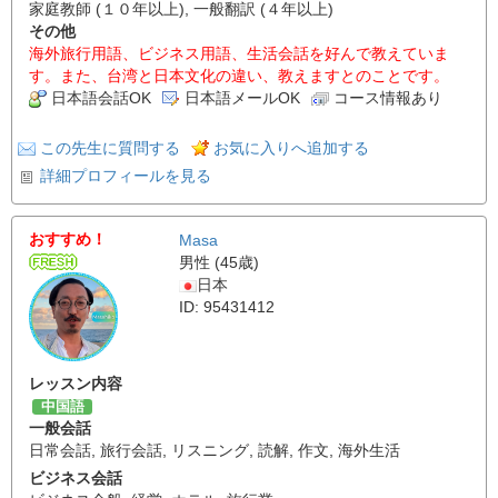
家庭教師 (１０年以上), 一般翻訳 (４年以上)
その他
海外旅行用語、ビジネス用語、生活会話を好んで教えていま
す。また、台湾と日本文化の違い、教えますとのことです。
日本語会話OK
日本語メールOK
コース情報あり
この先生に質問する
お気に入りへ追加する
詳細プロフィールを見る
おすすめ！
Masa
男性 (45歳)
日本
ID: 95431412
レッスン内容
中国語
一般会話
日常会話
,
旅行会話
,
リスニング
,
読解
,
作文
,
海外生活
ビジネス会話