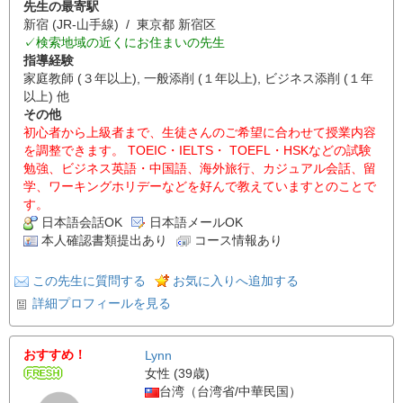
先生の最寄駅
新宿 (JR-山手線) / 東京都 新宿区
✓検索地域の近くにお住まいの先生
指導経験
家庭教師 (３年以上), 一般添削 (１年以上), ビジネス添削 (１年
以上) 他
その他
初心者から上級者まで、生徒さんのご希望に合わせて授業内容
を調整できます。 TOEIC・IELTS・ TOEFL・HSKなどの試験
勉強、ビジネス英語・中国語、海外旅行、カジュアル会話、留
学、ワーキングホリデーなどを好んで教えていますとのことで
す。
日本語会話OK
日本語メールOK
本人確認書類提出あり
コース情報あり
この先生に質問する
お気に入りへ追加する
詳細プロフィールを見る
おすすめ！
Lynn
女性 (39歳)
台湾（台湾省/中華民国）