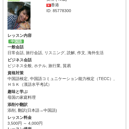
香港
ID: 85778300
レッスン内容
中国語
一般会話
日常会話
,
旅行会話
,
リスニング
,
読解
,
作文
,
海外生活
ビジネス会話
ビジネス全般
,
ホテル
,
旅行業
,
貿易
資格対策
中国語検定
,
中国語コミュニケーション能力検定（TECC）
,
ＨＳＫ（漢語水平考試）
趣味と学ぶ
母国の家庭料理
添削や翻訳
添削
,
翻訳(日本語→中国語)
レッスン料金
3,500円 ～ 4,000円