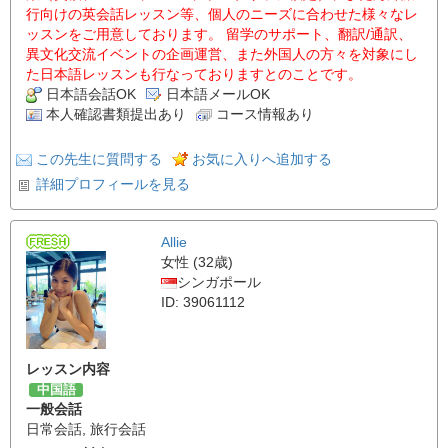
行向けの英会話レッスン等、個人のニーズに合わせた様々なレ
ッスンをご用意しております。 留学のサポート、翻訳/通訳、
異文化交流イベントの企画運営、また外国人の方々を対象にし
た日本語レッスンも行なっておりますとのことです。
日本語会話OK
日本語メールOK
本人確認書類提出あり
コース情報あり
この先生に質問する
お気に入りへ追加する
詳細プロフィールを見る
Allie
女性 (32歳)
シンガポール
ID: 39061112
レッスン内容
中国語
一般会話
日常会話
,
旅行会話