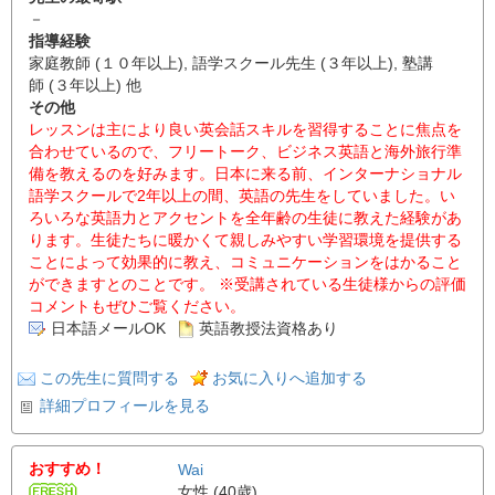
－
指導経験
家庭教師 (１０年以上), 語学スクール先生 (３年以上), 塾講
師 (３年以上) 他
その他
レッスンは主により良い英会話スキルを習得することに焦点を
合わせているので、フリートーク、ビジネス英語と海外旅行準
備を教えるのを好みます。日本に来る前、インターナショナル
語学スクールで2年以上の間、英語の先生をしていました。い
ろいろな英語力とアクセントを全年齢の生徒に教えた経験があ
ります。生徒たちに暖かくて親しみやすい学習環境を提供する
ことによって効果的に教え、コミュニケーションをはかること
ができますとのことです。 ※受講されている生徒様からの評価
コメントもぜひご覧ください。
日本語メールOK
英語教授法資格あり
この先生に質問する
お気に入りへ追加する
詳細プロフィールを見る
おすすめ！
Wai
女性 (40歳)