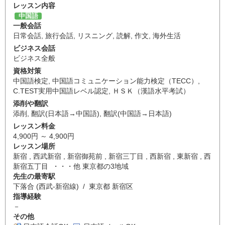
レッスン内容
中国語
一般会話
日常会話
,
旅行会話
,
リスニング
,
読解
,
作文
,
海外生活
ビジネス会話
ビジネス全般
資格対策
中国語検定
,
中国語コミュニケーション能力検定（TECC）
,
C.TEST実用中国語レベル認定
,
ＨＳＫ（漢語水平考試）
添削や翻訳
添削
,
翻訳(日本語→中国語)
,
翻訳(中国語→日本語)
レッスン料金
4,900円 ～ 4,900円
レッスン場所
新宿 , 西武新宿 , 新宿御苑前 , 新宿三丁目 , 西新宿 , 東新宿 , 西
新宿五丁目 ・・・他 東京都の3地域
先生の最寄駅
下落合 (西武-新宿線) / 東京都 新宿区
指導経験
－
その他