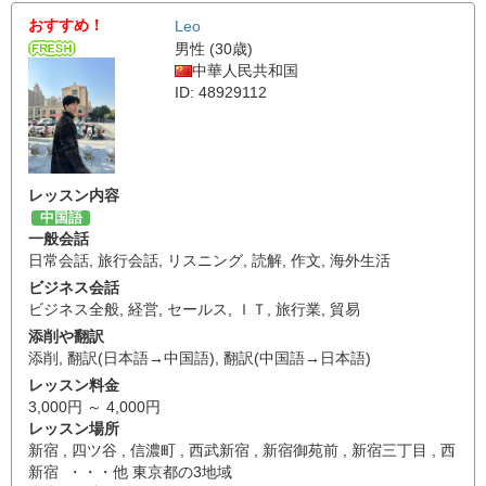
おすすめ！
Leo
男性 (30歳)
中華人民共和国
ID: 48929112
レッスン内容
中国語
一般会話
日常会話
,
旅行会話
,
リスニング
,
読解
,
作文
,
海外生活
ビジネス会話
ビジネス全般
,
経営
,
セールス
,
ＩＴ
,
旅行業
,
貿易
添削や翻訳
添削
,
翻訳(日本語→中国語)
,
翻訳(中国語→日本語)
レッスン料金
3,000円 ～ 4,000円
レッスン場所
新宿 , 四ツ谷 , 信濃町 , 西武新宿 , 新宿御苑前 , 新宿三丁目 , 西
新宿 ・・・他 東京都の3地域