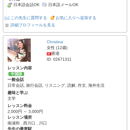
日本語会話OK
日本語メールOK
この先生に質問する
お気に入りへ追加する
詳細プロフィールを見る
Christina
女性 (12歳)
香港
ID: 02671311
レッスン内容
中国語
一般会話
日常会話
,
旅行会話
,
リスニング
,
読解
,
作文
,
海外生活
趣味と学ぶ
文学
レッスン料金
2,000円 ～ 3,000円
レッスン場所
南浦和 , 西川口 , 川口
先生の最寄駅