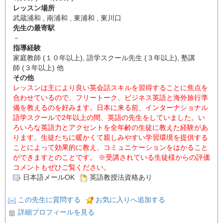
レッスン場所
武蔵浦和 , 南浦和 , 東浦和 , 東川口
先生の最寄駅
－
指導経験
家庭教師 (１０年以上), 語学スクール先生 (３年以上), 塾講
師 (３年以上) 他
その他
レッスンは主により良い英会話スキルを習得することに焦点を
合わせているので、フリートーク、ビジネス英語と海外旅行準
備を教えるのを好みます。日本に来る前、インターナショナル
語学スクールで2年以上の間、英語の先生をしていました。い
ろいろな英語力とアクセントを全年齢の生徒に教えた経験があ
ります。生徒たちに暖かくて親しみやすい学習環境を提供する
ことによって効果的に教え、コミュニケーションをはかること
ができますとのことです。 ※受講されている生徒様からの評価
コメントもぜひご覧ください。
日本語メールOK
英語教授法資格あり
この先生に質問する
お気に入りへ追加する
詳細プロフィールを見る