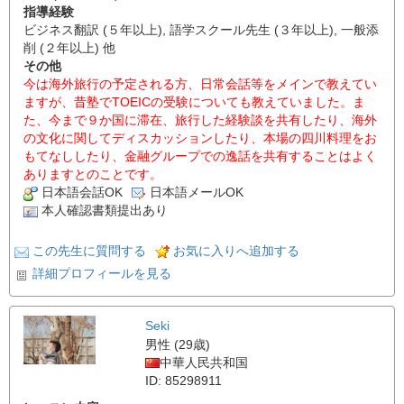
指導経験
ビジネス翻訳 (５年以上), 語学スクール先生 (３年以上), 一般添
削 (２年以上) 他
その他
今は海外旅行の予定される方、日常会話等をメインで教えてい
ますが、昔塾でTOEICの受験についても教えていました。ま
た、今まで９か国に滞在、旅行した経験談を共有したり、海外
の文化に関してディスカッションしたり、本場の四川料理をお
もてなししたり、金融グループでの逸話を共有することはよく
ありますとのことです。
日本語会話OK
日本語メールOK
本人確認書類提出あり
この先生に質問する
お気に入りへ追加する
詳細プロフィールを見る
Seki
男性 (29歳)
中華人民共和国
ID: 85298911