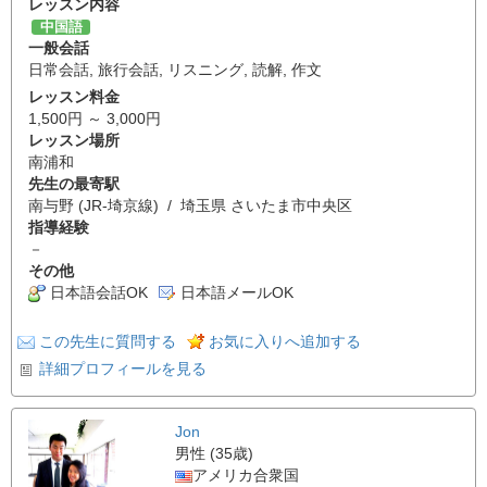
レッスン内容
中国語
一般会話
日常会話
,
旅行会話
,
リスニング
,
読解
,
作文
レッスン料金
1,500円 ～ 3,000円
レッスン場所
南浦和
先生の最寄駅
南与野 (JR-埼京線) / 埼玉県 さいたま市中央区
指導経験
－
その他
日本語会話OK
日本語メールOK
この先生に質問する
お気に入りへ追加する
詳細プロフィールを見る
Jon
男性 (35歳)
アメリカ合衆国