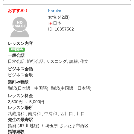
おすすめ！
haruka
女性 (42歳)
日本
ID: 10357502
レッスン内容
中国語
一般会話
日常会話
,
旅行会話
,
リスニング
,
読解
,
作文
ビジネス会話
ビジネス全般
添削や翻訳
翻訳(日本語→中国語)
,
翻訳(中国語→日本語)
レッスン料金
2,500円 ～ 5,000円
レッスン場所
武蔵浦和 , 南浦和 , 中浦和 , 西川口 , 川口
先生の最寄駅
指扇 (JR-川越線) / 埼玉県 さいたま市西区
指導経験