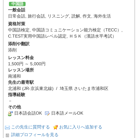
中国語
一般会話
日常会話
,
旅行会話
,
リスニング
,
読解
,
作文
,
海外生活
資格対策
中国語検定
,
中国語コミュニケーション能力検定（TECC）
,
C.TEST実用中国語レベル認定
,
ＨＳＫ（漢語水平考試）
添削や翻訳
添削
レッスン料金
1,500円 ～ 5,000円
レッスン場所
南浦和
先生の最寄駅
北浦和 (JR-京浜東北線) / 埼玉県 さいたま市浦和区
指導経験
－
その他
日本語会話OK
日本語メールOK
この先生に質問する
お気に入りへ追加する
詳細プロフィールを見る