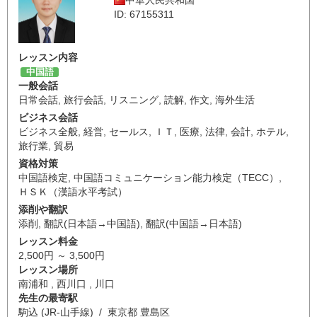
中華人民共和国
ID: 67155311
レッスン内容
中国語
一般会話
日常会話
,
旅行会話
,
リスニング
,
読解
,
作文
,
海外生活
ビジネス会話
ビジネス全般
,
経営
,
セールス
,
ＩＴ
,
医療
,
法律
,
会計
,
ホテル
,
旅行業
,
貿易
資格対策
中国語検定
,
中国語コミュニケーション能力検定（TECC）
,
ＨＳＫ（漢語水平考試）
添削や翻訳
添削
,
翻訳(日本語→中国語)
,
翻訳(中国語→日本語)
レッスン料金
2,500円 ～ 3,500円
レッスン場所
南浦和 , 西川口 , 川口
先生の最寄駅
駒込 (JR-山手線) / 東京都 豊島区