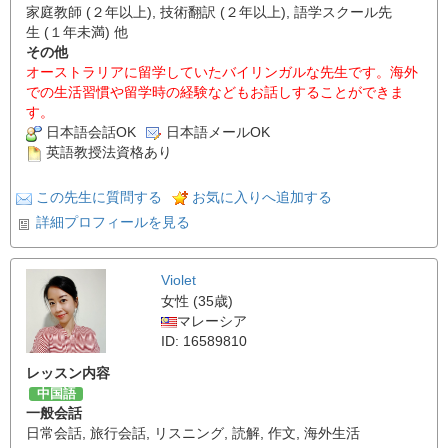
家庭教師 (２年以上), 技術翻訳 (２年以上), 語学スクール先
生 (１年未満) 他
その他
オーストラリアに留学していたバイリンガルな先生です。海外
での生活習慣や留学時の経験などもお話しすることができま
す。
日本語会話OK
日本語メールOK
英語教授法資格あり
この先生に質問する
お気に入りへ追加する
詳細プロフィールを見る
Violet
女性 (35歳)
マレーシア
ID: 16589810
レッスン内容
中国語
一般会話
日常会話
,
旅行会話
,
リスニング
,
読解
,
作文
,
海外生活