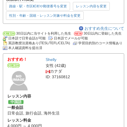
路線・駅・市区町村や郵便番号を変更
レッスン内容を変更
性別・年齢・国籍・レッスン対象や料金を変更
おすすめ先生について
30日以内に当サイトを利用した先生
30日以内に登録した先生
日本語で日常会話が可能
日本語でメールが可能
英語教授法資格あり(TESL/TEFL/CELTA)
学習目的別のコース情報あり
本人確認資料を提出済
おすすめ！
Shelly
女性 (42歳)
カナダ
ID: 37160812
レッスン内容
中国語
一般会話
日常会話
,
旅行会話
,
海外生活
レッスン料金
4,000円 ～ 4,000円