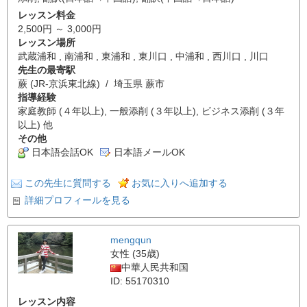
レッスン料金
2,500円 ～ 3,000円
レッスン場所
武蔵浦和 , 南浦和 , 東浦和 , 東川口 , 中浦和 , 西川口 , 川口
先生の最寄駅
蕨 (JR-京浜東北線) / 埼玉県 蕨市
指導経験
家庭教師 (４年以上), 一般添削 (３年以上), ビジネス添削 (３年
以上) 他
その他
日本語会話OK
日本語メールOK
この先生に質問する
お気に入りへ追加する
詳細プロフィールを見る
mengqun
女性 (35歳)
中華人民共和国
ID: 55170310
レッスン内容