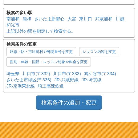
検索の多い駅
南浦和
浦和
さいたま新都心
大宮
東川口
武蔵浦和
川越
和光市
上記以外の駅を指定して検索する。
検索条件の変更
路線・駅・市区町村や郵便番号を変更
レッスン内容を変更
性別・年齢・国籍・レッスン対象や料金を変更
埼玉県
川口市(〒332)
川口市(〒333)
鳩ケ谷市(〒334)
さいたま市緑区(〒336)
JR-武蔵野線
JR-埼京線
JR-京浜東北線
埼玉高速鉄道
検索条件の追加・変更