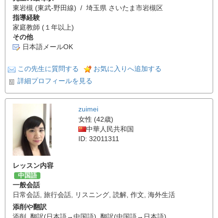
東岩槻 (東武-野田線) / 埼玉県 さいたま市岩槻区
指導経験
家庭教師 (１年以上)
その他
日本語メールOK
この先生に質問する
お気に入りへ追加する
詳細プロフィールを見る
zuimei
女性 (42歳)
中華人民共和国
ID: 32011311
レッスン内容
中国語
一般会話
日常会話
,
旅行会話
,
リスニング
,
読解
,
作文
,
海外生活
添削や翻訳
添削
,
翻訳(日本語→中国語)
,
翻訳(中国語→日本語)