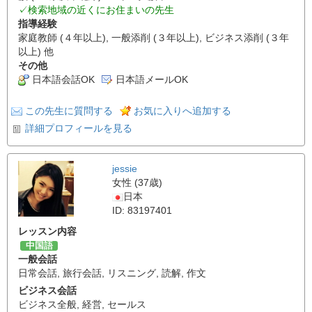
✓検索地域の近くにお住まいの先生
指導経験
家庭教師 (４年以上), 一般添削 (３年以上), ビジネス添削 (３年
以上) 他
その他
日本語会話OK
日本語メールOK
この先生に質問する
お気に入りへ追加する
詳細プロフィールを見る
jessie
女性 (37歳)
日本
ID: 83197401
レッスン内容
中国語
一般会話
日常会話
,
旅行会話
,
リスニング
,
読解
,
作文
ビジネス会話
ビジネス全般
,
経営
,
セールス