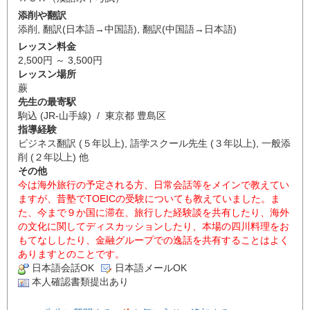
添削や翻訳
添削
,
翻訳(日本語→中国語)
,
翻訳(中国語→日本語)
レッスン料金
2,500円 ～ 3,500円
レッスン場所
蕨
先生の最寄駅
駒込 (JR-山手線) / 東京都 豊島区
指導経験
ビジネス翻訳 (５年以上), 語学スクール先生 (３年以上), 一般添
削 (２年以上) 他
その他
今は海外旅行の予定される方、日常会話等をメインで教えてい
ますが、昔塾でTOEICの受験についても教えていました。ま
た、今まで９か国に滞在、旅行した経験談を共有したり、海外
の文化に関してディスカッションしたり、本場の四川料理をお
もてなししたり、金融グループでの逸話を共有することはよく
ありますとのことです。
日本語会話OK
日本語メールOK
本人確認書類提出あり