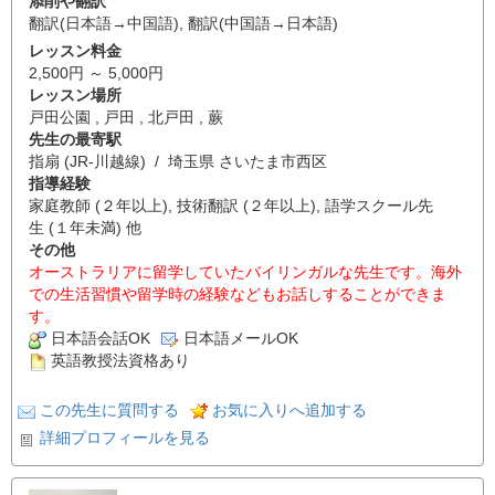
添削や翻訳
翻訳(日本語→中国語)
,
翻訳(中国語→日本語)
レッスン料金
2,500円 ～ 5,000円
レッスン場所
戸田公園 , 戸田 , 北戸田 , 蕨
先生の最寄駅
指扇 (JR-川越線) / 埼玉県 さいたま市西区
指導経験
家庭教師 (２年以上), 技術翻訳 (２年以上), 語学スクール先
生 (１年未満) 他
その他
オーストラリアに留学していたバイリンガルな先生です。海外
での生活習慣や留学時の経験などもお話しすることができま
す。
日本語会話OK
日本語メールOK
英語教授法資格あり
この先生に質問する
お気に入りへ追加する
詳細プロフィールを見る