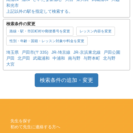
和光市
上記以外の駅を指定して検索する。
検索条件の変更
路線・駅・市区町村や郵便番号を変更
レッスン内容を変更
性別・年齢・国籍・レッスン対象や料金を変更
埼玉県
戸田市(〒335)
JR-埼京線
JR-京浜東北線
戸田公園
戸田
北戸田
武蔵浦和
中浦和
南与野
与野本町
北与野
大宮
検索条件の追加・変更
先生を探す
初めて先生に連絡する方へ