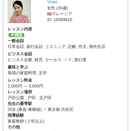
Violet
女性 (35歳)
マレーシア
ID: 16589810
レッスン内容
中国語
一般会話
日常会話
,
旅行会話
,
リスニング
,
読解
,
作文
,
海外生活
ビジネス会話
ビジネス全般
,
経営
,
セールス
,
ＩＴ
,
旅行業
趣味と学ぶ
母国の家庭料理
,
文学
レッスン料金
2,000円 ～ 3,000円
レッスン場所
戸田公園 , 戸田 , 北戸田
先生の最寄駅
渋谷 (東急-東横線) / 東京都 渋谷区
指導経験
家庭教師 (２年以上)
その他