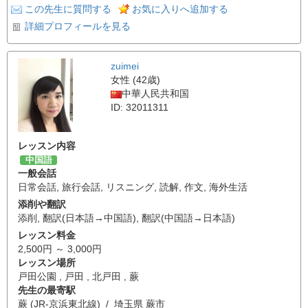
この先生に質問する
お気に入りへ追加する
詳細プロフィールを見る
zuimei
女性 (42歳)
中華人民共和国
ID: 32011311
レッスン内容
中国語
一般会話
日常会話
,
旅行会話
,
リスニング
,
読解
,
作文
,
海外生活
添削や翻訳
添削
,
翻訳(日本語→中国語)
,
翻訳(中国語→日本語)
レッスン料金
2,500円 ～ 3,000円
レッスン場所
戸田公園 , 戸田 , 北戸田 , 蕨
先生の最寄駅
蕨 (JR-京浜東北線) / 埼玉県 蕨市