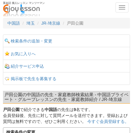
英会話 個人レッスン マンツーマン
Toggl
navig
中国語
埼玉
JR-埼京線
戸田公園
検索条件の追加・変更
お気に入りへ
紹介サービス申込
掲示板で先生を募集する
戸田公園の中国語の先生・家庭教師検索結果 - 中国語プライベ
ート・グループレッスンの先生・家庭教師紹介 / JR-埼京線
戸田公園
で紹介できる
中国語
の先生は
9
名です。
会員登録後、先生に対して質問メールを送付できます。登録および
質問は無料ですので、ぜひご利用ください。
今すぐ会員登録する。
検索条件の変更