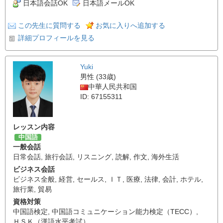
日本語会話OK
日本語メールOK
この先生に質問する
お気に入りへ追加する
詳細プロフィールを見る
Yuki
男性 (33歳)
中華人民共和国
ID: 67155311
レッスン内容
中国語
一般会話
日常会話
,
旅行会話
,
リスニング
,
読解
,
作文
,
海外生活
ビジネス会話
ビジネス全般
,
経営
,
セールス
,
ＩＴ
,
医療
,
法律
,
会計
,
ホテル
,
旅行業
,
貿易
資格対策
中国語検定
,
中国語コミュニケーション能力検定（TECC）
,
ＨＳＫ（漢語水平考試）