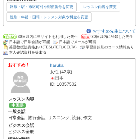
路線・駅・市区町村や郵便番号を変更
レッスン内容を変更
性別・年齢・国籍・レッスン対象や料金を変更
おすすめ先生について
30日以内に当サイトを利用した先生
30日以内に登録した先生
日本語で日常会話が可能
日本語でメールが可能
英語教授法資格あり(TESL/TEFL/CELTA)
学習目的別のコース情報あり
本人確認資料を提出済
おすすめ！
haruka
女性 (42歳)
日本
ID: 10357502
レッスン内容
中国語
一般会話
日常会話
,
旅行会話
,
リスニング
,
読解
,
作文
ビジネス会話
ビジネス全般