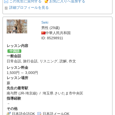
この先生に質問する
お気に入りへ追加する
詳細プロフィールを見る
Seki
男性 (29歳)
中華人民共和国
ID: 85298911
レッスン内容
中国語
一般会話
日常会話
,
旅行会話
,
リスニング
,
読解
,
作文
レッスン料金
1,500円 ～ 3,000円
レッスン場所
蕨
先生の最寄駅
南与野 (JR-埼京線) / 埼玉県 さいたま市中央区
指導経験
－
その他
日本語会話OK
日本語メールOK