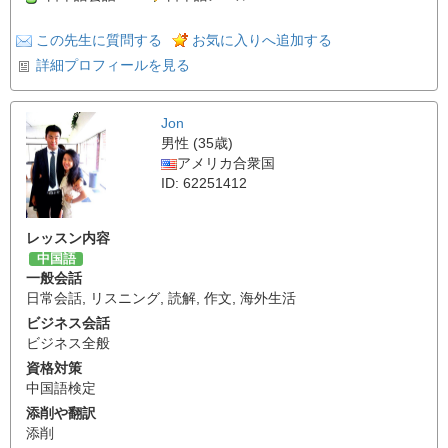
この先生に質問する
お気に入りへ追加する
詳細プロフィールを見る
Jon
男性 (35歳)
アメリカ合衆国
ID: 62251412
レッスン内容
中国語
一般会話
日常会話
,
リスニング
,
読解
,
作文
,
海外生活
ビジネス会話
ビジネス全般
資格対策
中国語検定
添削や翻訳
添削