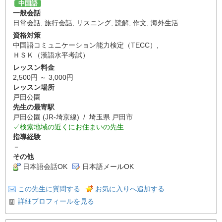
中国語
一般会話
日常会話
,
旅行会話
,
リスニング
,
読解
,
作文
,
海外生活
資格対策
中国語コミュニケーション能力検定（TECC）
,
ＨＳＫ（漢語水平考試）
レッスン料金
2,500円 ～ 3,000円
レッスン場所
戸田公園
先生の最寄駅
戸田公園 (JR-埼京線) / 埼玉県 戸田市
✓検索地域の近くにお住まいの先生
指導経験
－
その他
日本語会話OK
日本語メールOK
この先生に質問する
お気に入りへ追加する
詳細プロフィールを見る