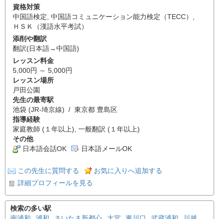
資格対策
中国語検定
,
中国語コミュニケーション能力検定（TECC）
,
ＨＳＫ（漢語水平考試）
添削や翻訳
翻訳(日本語→中国語)
レッスン料金
5,000円 ～ 5,000円
レッスン場所
戸田公園
先生の最寄駅
池袋 (JR-埼京線) / 東京都 豊島区
指導経験
家庭教師 (１年以上), 一般翻訳 (１年以上)
その他
日本語会話OK
日本語メールOK
この先生に質問する
お気に入りへ追加する
詳細プロフィールを見る
検索の多い駅
南浦和
浦和
さいたま新都心
大宮
東川口
武蔵浦和
川越