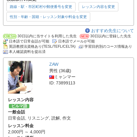
路線・駅・市区町村や郵便番号を変更
レッスン内容を変更
性別・年齢・国籍・レッスン対象や料金を変更
おすすめ先生について
30日以内に当サイトを利用した先生
30日以内に登録した先生
日本語で日常会話が可能
日本語でメールが可能
英語教授法資格あり(TESL/TEFL/CELTA)
学習目的別のコース情報あり
本人確認資料を提出済
ZAW
男性 (36歳)
ミャンマー
ID: 73899113
レッスン内容
ビルマ語
一般会話
日常会話
,
リスニング
,
読解
,
作文
レッスン料金
2,000円 ～ 4,000円