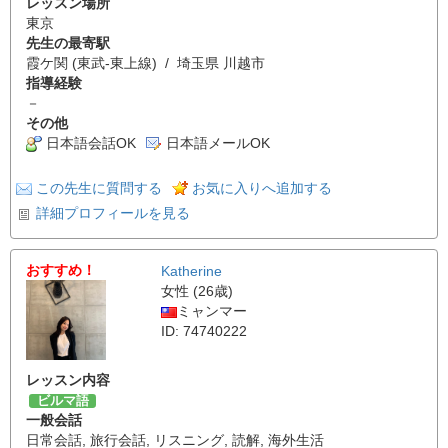
レッスン場所
東京
先生の最寄駅
霞ケ関 (東武-東上線) / 埼玉県 川越市
指導経験
－
その他
日本語会話OK
日本語メールOK
この先生に質問する
お気に入りへ追加する
詳細プロフィールを見る
おすすめ！
Katherine
女性 (26歳)
ミャンマー
ID: 74740222
レッスン内容
ビルマ語
一般会話
日常会話
,
旅行会話
,
リスニング
,
読解
,
海外生活