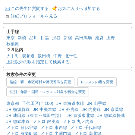
この先生に質問する
お気に入りへ追加する
詳細プロフィールを見る
山手線
東京
新橋
品川
目黒
渋谷
新宿
高田馬場
池袋
上野
秋葉原
２３区内
大手町
表参道
飯田橋
中野
北千住
上記以外の駅を指定して検索する。
検索条件の変更
路線・駅・市区町村や郵便番号を変更
レッスン内容を変更
性別・年齢・国籍・レッスン対象や料金を変更
東京都
千代田区(〒100)
JR-東海道本線
JR-山手線
JR-横須賀線
JR-中央本線
JR-外房線
JR-内房線
JR-京葉線
JR-成田線（東京～成田空港）
JR-京浜東北線
JR-総武線快速
JR-総武本線
メトロ-銀座線
メトロ-丸ノ内線
メトロ-日比谷線
メトロ-東西線
メトロ-千代田線
メトロ-有楽町線
メトロ-半蔵門線
メトロ-南北線