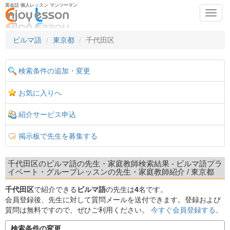
英会話 個人レッスン マンツーマン
Toggl
navig
ビルマ語
東京都
千代田区
検索条件の追加・変更
お気に入りへ
紹介サービス申込
掲示板で先生を募集する
千代田区のビルマ語の先生・家庭教師検索結果 - ビルマ語プラ
イベート・グループレッスンの先生・家庭教師紹介 / 東京都
千代田区
で紹介できる
ビルマ語
の先生は
4
名です。
会員登録後、先生に対して質問メールを送付できます。登録および
質問は無料ですので、ぜひご利用ください。
今すぐ会員登録する。
検索条件の変更