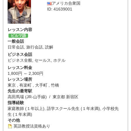
アメリカ合衆国
ID: 41639001
レッスン内容
ビルマ語
一般会話
日常会話
,
旅行会話
,
読解
ビジネス会話
ビジネス全般
,
セールス
,
ホテル
レッスン料金
1,800円 ～ 2,300円
レッスン場所
東京 , 有楽町 , 大手町 , 竹橋
先生の最寄駅
高田馬場 (JR-山手線) / 東京都 新宿区
指導経験
家庭教師 (１年以上), 語学スクール先生 (１年未満), 小学校先
生 (１年未満)
その他
英語教授法資格あり