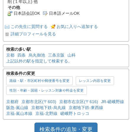
削 (１年以上) 他
その他
日本語会話OK
日本語メールOK
この先生に質問する
お気に入りへ追加する
詳細プロフィールを見る
検索の多い駅
京都
四条
烏丸御池
三条京阪
山科
上記以外の駅を指定して検索する。
検索条件の変更
路線・駅・市区町村や郵便番号を変更
レッスン内容を変更
性別・年齢・国籍・レッスン対象や料金を変更
京都府
京都市北区(〒603)
京都市右京区(〒616)
JR-嵯峨野線
阪急-嵐山線
京都地下鉄-烏丸線
京都地下鉄-東西線
京福-嵐山本線
京福-北野線
嵯峨野トロッコ
検索条件の追加・変更