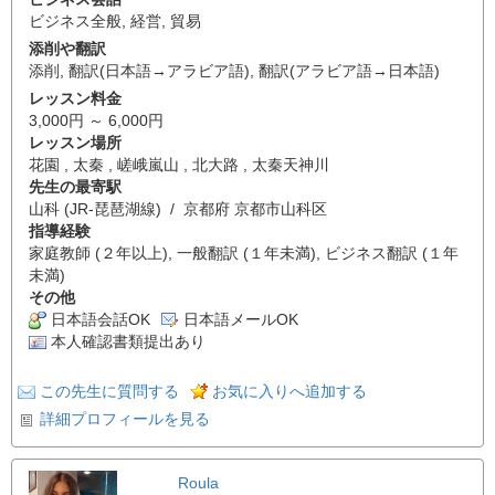
ビジネス全般
,
経営
,
貿易
添削や翻訳
添削
,
翻訳(日本語→アラビア語)
,
翻訳(アラビア語→日本語)
レッスン料金
3,000円 ～ 6,000円
レッスン場所
花園 , 太秦 , 嵯峨嵐山 , 北大路 , 太秦天神川
先生の最寄駅
山科 (JR-琵琶湖線) / 京都府 京都市山科区
指導経験
家庭教師 (２年以上), 一般翻訳 (１年未満), ビジネス翻訳 (１年
未満)
その他
日本語会話OK
日本語メールOK
本人確認書類提出あり
この先生に質問する
お気に入りへ追加する
詳細プロフィールを見る
Roula