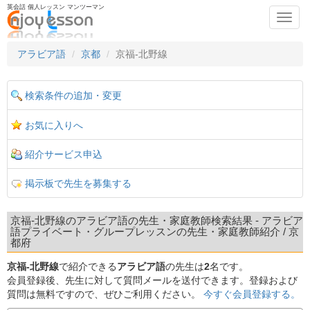
英会話 個人レッスン マンツーマン
Toggl
navig
アラビア語
京都
京福-北野線
検索条件の追加・変更
お気に入りへ
紹介サービス申込
掲示板で先生を募集する
京福-北野線のアラビア語の先生・家庭教師検索結果 - アラビア
語プライベート・グループレッスンの先生・家庭教師紹介 / 京
都府
京福-北野線
で紹介できる
アラビア語
の先生は
2
名です。
会員登録後、先生に対して質問メールを送付できます。登録および
質問は無料ですので、ぜひご利用ください。
今すぐ会員登録する。