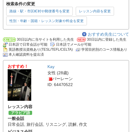
検索条件の変更
路線・駅・市区町村や郵便番号を変更
レッスン内容を変更
性別・年齢・国籍・レッスン対象や料金を変更
おすすめ先生について
30日以内に当サイトを利用した先生
30日以内に登録した先生
日本語で日常会話が可能
日本語でメールが可能
英語教授法資格あり(TESL/TEFL/CELTA)
学習目的別のコース情報あり
本人確認資料を提出済
おすすめ！
Kay
女性 (28歳)
バーレーン
ID: 64470522
レッスン内容
アラビア語
一般会話
日常会話
,
旅行会話
,
リスニング
,
読解
,
作文
ビジネス会話