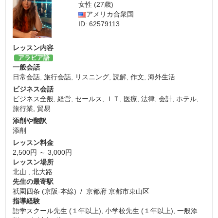
女性 (27歳)
アメリカ合衆国
ID: 62579113
レッスン内容
アラビア語
一般会話
日常会話
,
旅行会話
,
リスニング
,
読解
,
作文
,
海外生活
ビジネス会話
ビジネス全般
,
経営
,
セールス
,
ＩＴ
,
医療
,
法律
,
会計
,
ホテル
,
旅行業
,
貿易
添削や翻訳
添削
レッスン料金
2,500円 ～ 3,000円
レッスン場所
北山 , 北大路
先生の最寄駅
祇園四条 (京阪-本線) / 京都府 京都市東山区
指導経験
語学スクール先生 (１年以上), 小学校先生 (１年以上), 一般添