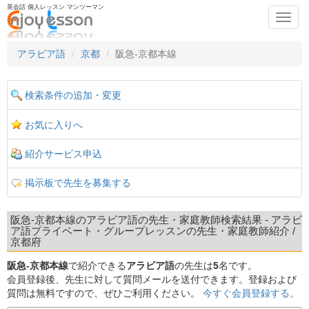
英会話 個人レッスン マンツーマン
Toggl
navig
アラビア語
京都
阪急-京都本線
検索条件の追加・変更
お気に入りへ
紹介サービス申込
掲示板で先生を募集する
阪急-京都本線のアラビア語の先生・家庭教師検索結果 - アラビ
ア語プライベート・グループレッスンの先生・家庭教師紹介 /
京都府
阪急-京都本線
で紹介できる
アラビア語
の先生は
5
名です。
会員登録後、先生に対して質問メールを送付できます。登録および
質問は無料ですので、ぜひご利用ください。
今すぐ会員登録する。