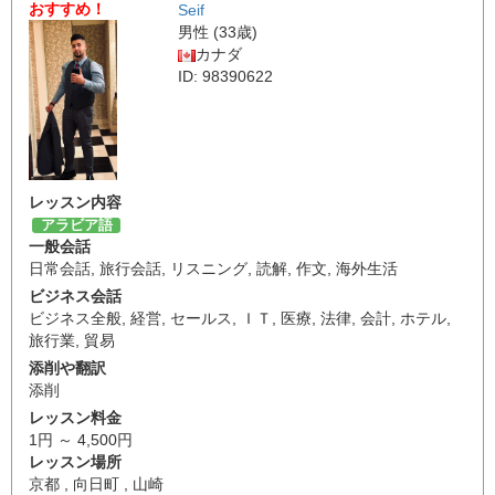
おすすめ！
Seif
男性 (33歳)
カナダ
ID: 98390622
レッスン内容
アラビア語
一般会話
日常会話
,
旅行会話
,
リスニング
,
読解
,
作文
,
海外生活
ビジネス会話
ビジネス全般
,
経営
,
セールス
,
ＩＴ
,
医療
,
法律
,
会計
,
ホテル
,
旅行業
,
貿易
添削や翻訳
添削
レッスン料金
1円 ～ 4,500円
レッスン場所
京都 , 向日町 , 山崎