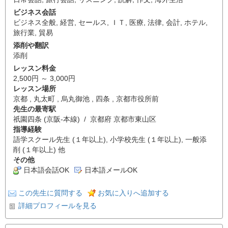
ビジネス会話
ビジネス全般
,
経営
,
セールス
,
ＩＴ
,
医療
,
法律
,
会計
,
ホテル
,
旅行業
,
貿易
添削や翻訳
添削
レッスン料金
2,500円 ～ 3,000円
レッスン場所
京都 , 丸太町 , 烏丸御池 , 四条 , 京都市役所前
先生の最寄駅
祇園四条 (京阪-本線) / 京都府 京都市東山区
指導経験
語学スクール先生 (１年以上), 小学校先生 (１年以上), 一般添
削 (１年以上) 他
その他
日本語会話OK
日本語メールOK
この先生に質問する
お気に入りへ追加する
詳細プロフィールを見る