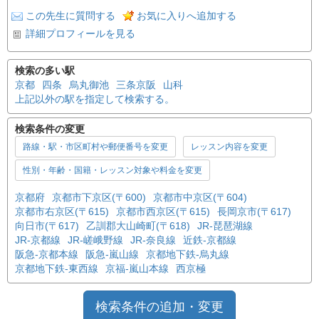
この先生に質問する
お気に入りへ追加する
詳細プロフィールを見る
検索の多い駅
京都
四条
烏丸御池
三条京阪
山科
上記以外の駅を指定して検索する。
検索条件の変更
路線・駅・市区町村や郵便番号を変更
レッスン内容を変更
性別・年齢・国籍・レッスン対象や料金を変更
京都府
京都市下京区(〒600)
京都市中京区(〒604)
京都市右京区(〒615)
京都市西京区(〒615)
長岡京市(〒617)
向日市(〒617)
乙訓郡大山崎町(〒618)
JR-琵琶湖線
JR-京都線
JR-嵯峨野線
JR-奈良線
近鉄-京都線
阪急-京都本線
阪急-嵐山線
京都地下鉄-烏丸線
京都地下鉄-東西線
京福-嵐山本線
西京極
検索条件の追加・変更