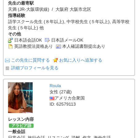
先生の最寄駅
天満 (JR-大阪環状線) / 大阪府 大阪市北区
指導経験
語学スクール先生 (８年以上), 中学校先生 (５年以上), 高等学校
先生 (５年以上) 他
その他
日本語会話OK
日本語メールOK
英語教授法資格あり
本人確認書類提出あり
この先生に質問する
お気に入りへ追加する
詳細プロフィールを見る
Roula
女性 (27歳)
アメリカ合衆国
ID: 62579113
レッスン内容
アラビア語
一般会話
日常会話
,
旅行会話
,
リスニング
,
読解
,
作文
,
海外生活