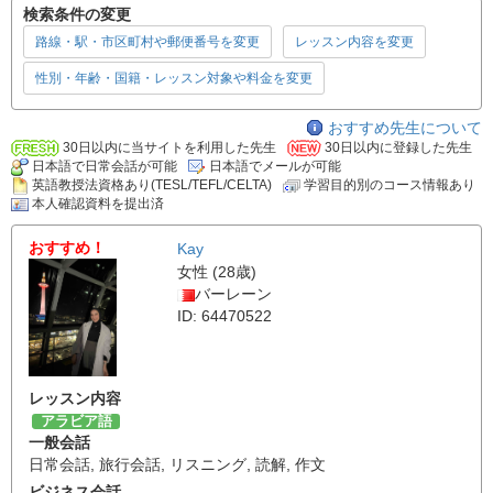
検索条件の変更
路線・駅・市区町村や郵便番号を変更
レッスン内容を変更
性別・年齢・国籍・レッスン対象や料金を変更
おすすめ先生について
30日以内に当サイトを利用した先生
30日以内に登録した先生
日本語で日常会話が可能
日本語でメールが可能
英語教授法資格あり(TESL/TEFL/CELTA)
学習目的別のコース情報あり
本人確認資料を提出済
おすすめ！
Kay
女性 (28歳)
バーレーン
ID: 64470522
レッスン内容
アラビア語
一般会話
日常会話
,
旅行会話
,
リスニング
,
読解
,
作文
ビジネス会話