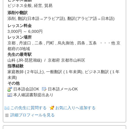
ビジネス全般
,
経営
,
貿易
添削や翻訳
添削
,
翻訳(日本語→アラビア語)
,
翻訳(アラビア語→日本語)
レッスン料金
3,000円 ～ 6,000円
レッスン場所
京都 , 丹波口 , 二条 , 円町 , 烏丸御池 , 四条 , 五条 ・・・他 京
都府の3地域
先生の最寄駅
山科 (JR-琵琶湖線) / 京都府 京都市山科区
指導経験
家庭教師 (２年以上), 一般翻訳 (１年未満), ビジネス翻訳 (１年
未満)
その他
日本語会話OK
日本語メールOK
本人確認書類提出あり
この先生に質問する
お気に入りへ追加する
詳細プロフィールを見る