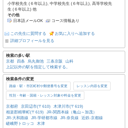
小学校先生 (６年以上), 中学校先生 (６年以上), 高等学校先
生 (６年以上) 他
その他
日本語メールOK
コース情報あり
この先生に質問する
お気に入りへ追加する
詳細プロフィールを見る
検索の多い駅
京都
四条
烏丸御池
三条京阪
山科
上記以外の駅を指定して検索する。
検索条件の変更
路線・駅・市区町村や郵便番号を変更
レッスン内容を変更
性別・年齢・国籍・レッスン対象や料金を変更
京都府
京田辺市(〒610)
木津川市(〒619)
相楽郡精華町(〒619)
JR-関西本線（亀山～加茂）
JR-大和路線
JR-学研都市線
JR-奈良線
近鉄-京都線
嵯峨野トロッコ
木津