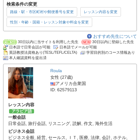
検索条件の変更
路線・駅・市区町村や郵便番号を変更
レッスン内容を変更
性別・年齢・国籍・レッスン対象や料金を変更
おすすめ先生について
30日以内に当サイトを利用した先生
30日以内に登録した先生
日本語で日常会話が可能
日本語でメールが可能
英語教授法資格あり(TESL/TEFL/CELTA)
学習目的別のコース情報あり
本人確認資料を提出済
Roula
女性 (27歳)
アメリカ合衆国
ID: 62579113
レッスン内容
アラビア語
一般会話
日常会話
,
旅行会話
,
リスニング
,
読解
,
作文
,
海外生活
ビジネス会話
ビジネス全般
,
経営
,
セールス
,
ＩＴ
,
医療
,
法律
,
会計
,
ホテル
,