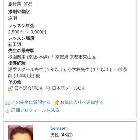
旅行業
,
貿易
添削や翻訳
添削
レッスン料金
2,500円 ～ 3,000円
レッスン場所
新田辺
先生の最寄駅
祇園四条 (京阪-本線) / 京都府 京都市東山区
指導経験
語学スクール先生 (１年以上), 小学校先生 (１年以上), 一般添
削 (１年以上) 他
その他
日本語会話OK
日本語メールOK
この先生に質問する
お気に入りへ追加する
詳細プロフィールを見る
Semsem
男性 (43歳)