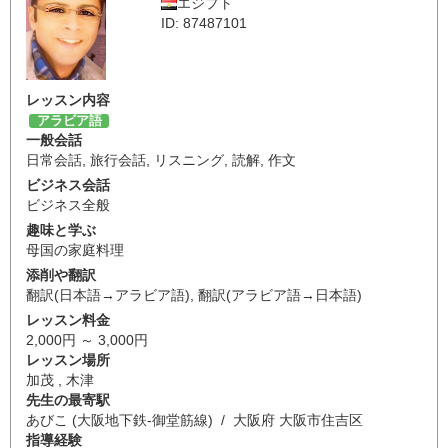
エジプト
ID: 87487101
レッスン内容
アラビア語
一般会話
日常会話
,
旅行会話
,
リスニング
,
読解
,
作文
ビジネス会話
ビジネス全般
趣味と学ぶ
母国の家庭料理
添削や翻訳
翻訳(日本語→アラビア語)
,
翻訳(アラビア語→日本語)
レッスン料金
2,000円 ～ 3,000円
レッスン場所
加茂 , 木津
先生の最寄駅
あびこ (大阪地下鉄-御堂筋線) / 大阪府 大阪市住吉区
指導経験