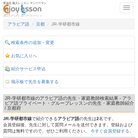
英会話 個人レッスン マンツーマン
Toggl
navig
アラビア語
京都
JR-学研都市線
検索条件の追加・変更
お気に入りへ
紹介サービス申込
掲示板で先生を募集する
JR-学研都市線のアラビア語の先生・家庭教師検索結果 - アラ
ビア語プライベート・グループレッスンの先生・家庭教師紹介
/ 京都府
JR-学研都市線
で紹介できる
アラビア語
の先生は
2
名です。
会員登録後、先生に対して質問メールを送付できます。登録および
質問は無料ですので、ぜひご利用ください。
今すぐ会員登録する。