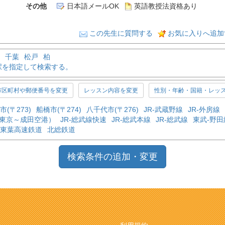
その他
日本語メールOK
英語教授法資格あり
この先生に質問する
お気に入りへ追加
千葉
松戸
柏
駅を指定して検索する。
市区町村や郵便番号を変更
レッスン内容を変更
性別・年齢・国籍・レッ
市(〒273)
船橋市(〒274)
八千代市(〒276)
JR-武蔵野線
JR-外房線
（東京～成田空港）
JR-総武線快速
JR-総武本線
JR-総武線
東武-野田
東葉高速鉄道
北総鉄道
検索条件の追加・変更