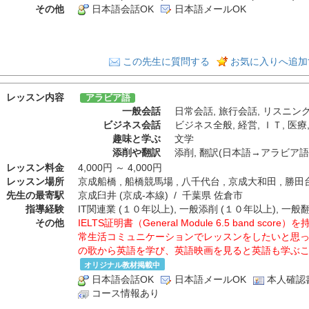
その他
日本語会話OK
日本語メールOK
この先生に質問する
お気に入りへ追加
レッスン内容
アラビア語
一般会話
日常会話
,
旅行会話
,
リスニン
ビジネス会話
ビジネス全般
,
経営
,
ＩＴ
,
医療
趣味と学ぶ
文学
添削や翻訳
添削
,
翻訳(日本語→アラビア語
レッスン料金
4,000円 ～ 4,000円
レッスン場所
京成船橋 , 船橋競馬場 , 八千代台 , 京成大和田 , 勝田
先生の最寄駅
京成臼井 (京成-本線) / 千葉県 佐倉市
指導経験
IT関連業 (１０年以上), 一般添削 (１０年以上), 一般
その他
IELTS証明書（General Module 6.5 band sco
常生活コミュニケーションでレッスンをしたいと思
の歌から英語を学び、英語映画を見ると英語も学ぶ
オリジナル教材掲載中
日本語会話OK
日本語メールOK
本人確認
コース情報あり