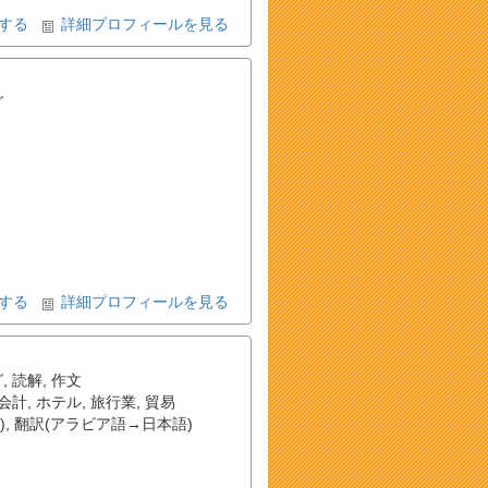
する
詳細プロフィールを見る
グ
する
詳細プロフィールを見る
グ
,
読解
,
作文
会計
,
ホテル
,
旅行業
,
貿易
)
,
翻訳(アラビア語→日本語)