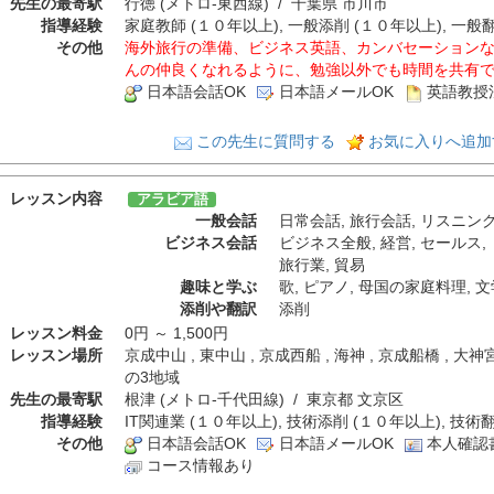
先生の最寄駅
行徳 (メトロ-東西線) / 千葉県 市川市
指導経験
家庭教師 (１０年以上), 一般添削 (１０年以上), 一般
その他
海外旅行の準備、ビジネス英語、カンバセーション
んの仲良くなれるように、勉強以外でも時間を共有
日本語会話OK
日本語メールOK
英語教授
この先生に質問する
お気に入りへ追加
レッスン内容
アラビア語
一般会話
日常会話
,
旅行会話
,
リスニン
ビジネス会話
ビジネス全般
,
経営
,
セールス
,
旅行業
,
貿易
趣味と学ぶ
歌
,
ピアノ
,
母国の家庭料理
,
文
添削や翻訳
添削
レッスン料金
0円 ～ 1,500円
レッスン場所
京成中山 , 東中山 , 京成西船 , 海神 , 京成船橋 , 
の3地域
先生の最寄駅
根津 (メトロ-千代田線) / 東京都 文京区
指導経験
IT関連業 (１０年以上), 技術添削 (１０年以上), 技術
その他
日本語会話OK
日本語メールOK
本人確認
コース情報あり