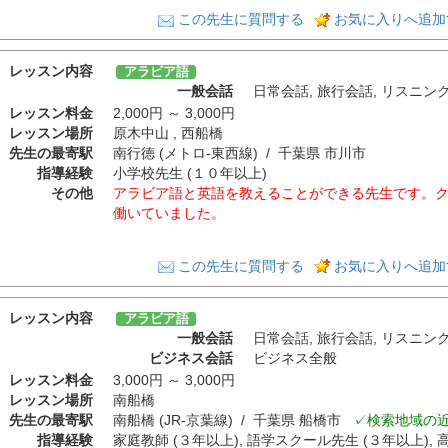
この先生に質問する
お気に入りへ追加
レッスン内容
アラビア語
一般会話
日常会話
,
旅行会話
,
リスニン
レッスン料金
2,000円 ～ 3,000円
レッスン場所
原木中山 , 西船橋
先生の最寄駅
南行徳 (メトロ-東西線) / 千葉県 市川市
指導経験
小学校先生 (１０年以上)
その他
アラビア語と英語を教えることができる先生です。ク
働いていました。
この先生に質問する
お気に入りへ追加
レッスン内容
アラビア語
一般会話
日常会話
,
旅行会話
,
リスニン
ビジネス会話
ビジネス全般
レッスン料金
3,000円 ～ 3,000円
レッスン場所
南船橋
先生の最寄駅
南船橋 (JR-京葉線) / 千葉県 船橋市
✓検索地域の
指導経験
家庭教師 (３年以上), 語学スクール先生 (３年以上), 