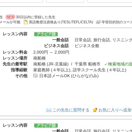
生
30日以内に登録した先生
メールが可能
英語教授法資格あり(TESL/TEFL/CELTA)
学習目的別のコー
レッスン内容
アラビア語
一般会話
日常会話
,
旅行会話
,
リスニン
ビジネス会話
ビジネス全般
レッスン料金
2,000円 ～ 2,000円
レッスン場所
南船橋
先生の最寄駅
南船橋 (JR-京葉線) / 千葉県 船橋市
✓検索地域の
指導経験
家庭教師 (４年以上), 語学スクール先生 (４年以上)
その他
日本語メールOK (ひらがなのみ)
この先生に質問する
お気に入りへ追加
レッスン内容
アラビア語
一般会話
日常会話
,
旅行会話
,
リスニン