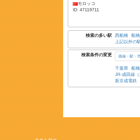
モロッコ
ID: 47119711
検索の多い駅
西船橋
船橋
上記以外の
検索条件の変更
路線・駅・
千葉県
船橋
JR-成田線
新京成電鉄