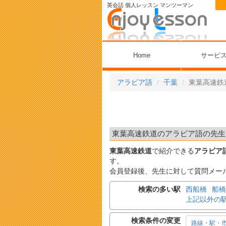
英会話 個人レッスン マンツーマン
Home
サービ
アラビア語
千葉
東葉高速鉄
東葉高速鉄道のアラビア語の先生 
東葉高速鉄道
で紹介できる
アラビア
す。
会員登録後、先生に対して質問メー
検索の多い駅
西船橋
船橋
上記以外の
検索条件の変更
路線・駅・