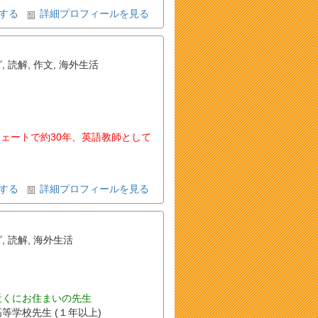
する
詳細プロフィールを見る
グ
,
読解
,
作文
,
海外生活
ェートで約30年、英語教師として
する
詳細プロフィールを見る
グ
,
読解
,
海外生活
近くにお住まいの先生
高等学校先生 (１年以上)