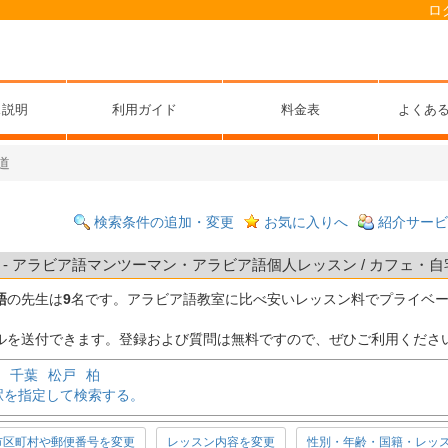
ロ
ス説明
利用ガイド
料金表
よくあ
道
検索条件の追加・変更
お気に入りへ
紹介サービ
- アラビア語マンツーマン・アラビア語個人レッスン / カフェ・自宅
語
の先生は
9
名です。アラビア語教室に比べ安いレッスン料でプライベ
ルを送付できます。登録および質問は無料ですので、ぜひご利用くださ
千葉
松戸
柏
駅を指定して検索する。
市区町村や郵便番号を変更
レッスン内容を変更
性別・年齢・国籍・レッ