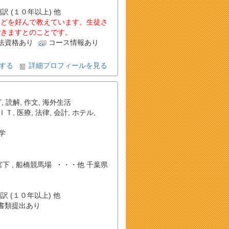
翻訳 (１０年以上) 他
などを好んで教えています。生徒さ
できますとのことです。
法資格あり
コース情報あり
する
詳細プロフィールを見る
グ
,
読解
,
作文
,
海外生活
ＩＴ
,
医療
,
法律
,
会計
,
ホテル
,
学
大神宮下 , 船橋競馬場 ・・・他 千葉県
翻訳 (１０年以上) 他
書類提出あり