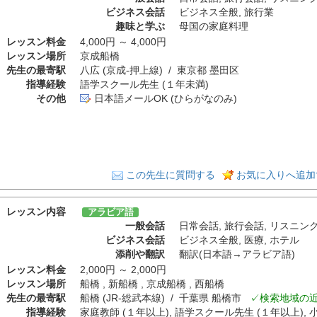
ビジネス会話
ビジネス全般
,
旅行業
趣味と学ぶ
母国の家庭料理
レッスン料金
4,000円 ～ 4,000円
レッスン場所
京成船橋
先生の最寄駅
八広 (京成-押上線) / 東京都 墨田区
指導経験
語学スクール先生 (１年未満)
その他
日本語メールOK (ひらがなのみ)
この先生に質問する
お気に入りへ追加
レッスン内容
アラビア語
一般会話
日常会話
,
旅行会話
,
リスニン
ビジネス会話
ビジネス全般
,
医療
,
ホテル
添削や翻訳
翻訳(日本語→アラビア語)
レッスン料金
2,000円 ～ 2,000円
レッスン場所
船橋 , 新船橋 , 京成船橋 , 西船橋
先生の最寄駅
船橋 (JR-総武本線) / 千葉県 船橋市
✓検索地域の
指導経験
家庭教師 (１年以上), 語学スクール先生 (１年以上), 