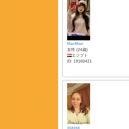
MariMari
女性 (24歳)
エジプト
ID: 19160421
ssassa