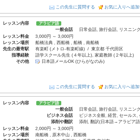
この先生に質問する
お気に入りへ追加
レッスン内容
アラビア語
一般会話
日常会話
,
旅行会話
,
リスニン
レッスン料金
3,000円 ～ 3,000円
レッスン場所
船橋法典 , 西船橋 , 船橋 , 南船橋
先生の最寄駅
有楽町 (メトロ-有楽町線) / 東京都 千代田区
指導経験
語学スクール先生 (４年以上), 家庭教師 (２年以上)
その他
日本語メールOK (ひらがなのみ)
この先生に質問する
お気に入りへ追加
レッスン内容
アラビア語
一般会話
日常会話
,
旅行会話
,
リスニン
ビジネス会話
ビジネス全般
,
経営
,
セールス
,
添削や翻訳
添削
,
翻訳(日本語→アラビア語
レッスン料金
2,000円 ～ 3,000円
レッスン場所
南船橋 , 原木中山 , 西船橋