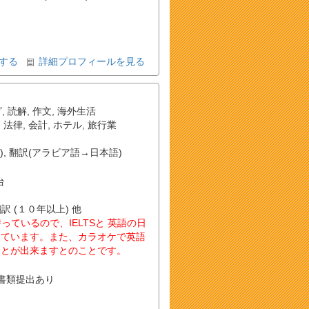
する
詳細プロフィールを見る
グ
,
読解
,
作文
,
海外生活
,
法律
,
会計
,
ホテル
,
旅行業
)
,
翻訳(アラビア語→日本語)
台
翻訳 (１０年以上) 他
re）を持っているので、IELTSと 英語の日
っています。また、カラオケで英語
ことが出来ますとのことです。
書類提出あり