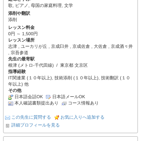
歌
,
ピアノ
,
母国の家庭料理
,
文学
添削や翻訳
添削
レッスン料金
0円 ～ 1,500円
レッスン場所
志津 , ユーカリが丘 , 京成臼井 , 京成佐倉 , 大佐倉 , 京成酒々井
, 宗吾参道
先生の最寄駅
根津 (メトロ-千代田線) / 東京都 文京区
指導経験
IT関連業 (１０年以上), 技術添削 (１０年以上), 技術翻訳 (１０
年以上) 他
その他
日本語会話OK
日本語メールOK
本人確認書類提出あり
コース情報あり
この先生に質問する
お気に入りへ追加する
詳細プロフィールを見る