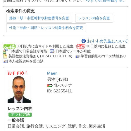
質問は無料ですので、ぜひご利用ください。
今すぐ会員登録する。
検索条件の変更
路線・駅・市区町村や郵便番号を変更
レッスン内容を変更
性別・年齢・国籍・レッスン対象や料金を変更
おすすめ先生について
30日以内に当サイトを利用した先生
30日以内に登録した先生
日本語で日常会話が可能
日本語でメールが可能
英語教授法資格あり(TESL/TEFL/CELTA)
学習目的別のコース情報あり
本人確認資料を提出済
おすすめ！
Maen
男性 (43歳)
パレスチナ
ID: 62255411
レッスン内容
アラビア語
一般会話
日常会話
,
旅行会話
,
リスニング
,
読解
,
作文
,
海外生活