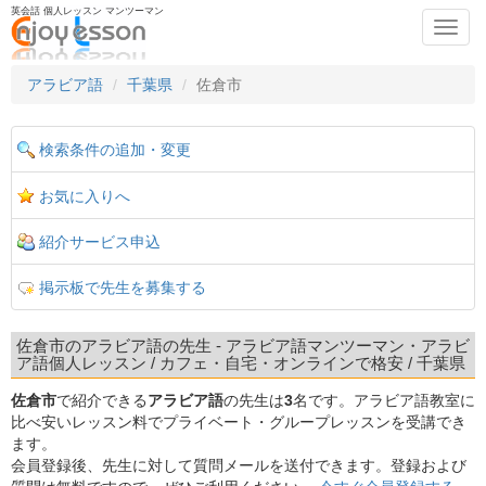
英会話 個人レッスン マンツーマン
Toggl
navig
アラビア語
千葉県
佐倉市
検索条件の追加・変更
お気に入りへ
紹介サービス申込
掲示板で先生を募集する
佐倉市のアラビア語の先生 - アラビア語マンツーマン・アラビ
ア語個人レッスン / カフェ・自宅・オンラインで格安 / 千葉県
佐倉市
で紹介できる
アラビア語
の先生は
3
名です。アラビア語教室に
比べ安いレッスン料でプライベート・グループレッスンを受講でき
ます。
会員登録後、先生に対して質問メールを送付できます。登録および