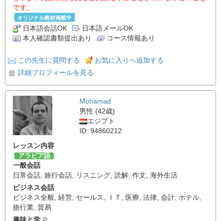
です。
オリジナル教材掲載中
日本語会話OK
日本語メールOK
本人確認書類提出あり
コース情報あり
この先生に質問する
お気に入りへ追加する
詳細プロフィールを見る
Mohamad
男性 (42歳)
エジプト
ID: 94860212
レッスン内容
アラビア語
一般会話
日常会話
,
旅行会話
,
リスニング
,
読解
,
作文
,
海外生活
ビジネス会話
ビジネス全般
,
経営
,
セールス
,
ＩＴ
,
医療
,
法律
,
会計
,
ホテル
,
旅行業
,
貿易
趣味と学ぶ