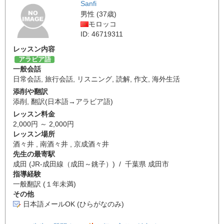
Sanfi
男性 (37歳)
モロッコ
ID: 46719311
レッスン内容
アラビア語
一般会話
日常会話
,
旅行会話
,
リスニング
,
読解
,
作文
,
海外生活
添削や翻訳
添削
,
翻訳(日本語→アラビア語)
レッスン料金
2,000円 ～ 2,000円
レッスン場所
酒々井 , 南酒々井 , 京成酒々井
先生の最寄駅
成田 (JR-成田線（成田～銚子）) / 千葉県 成田市
指導経験
一般翻訳 (１年未満)
その他
日本語メールOK (ひらがなのみ)