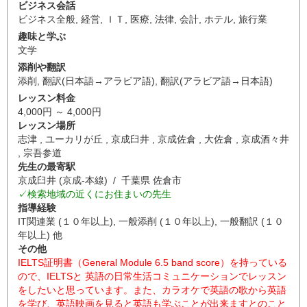
ビジネス会話
ビジネス全般
,
経営
,
ＩＴ
,
医療
,
法律
,
会計
,
ホテル
,
旅行業
趣味と学ぶ
文学
添削や翻訳
添削
,
翻訳(日本語→アラビア語)
,
翻訳(アラビア語→日本語)
レッスン料金
4,000円 ～ 4,000円
レッスン場所
志津 , ユーカリが丘 , 京成臼井 , 京成佐倉 , 大佐倉 , 京成酒々井
, 宗吾参道
先生の最寄駅
京成臼井 (京成-本線) / 千葉県 佐倉市
✓検索地域の近くにお住まいの先生
指導経験
IT関連業 (１０年以上), 一般添削 (１０年以上), 一般翻訳 (１０
年以上) 他
その他
IELTS証明書（General Module 6.5 band score）を持っている
ので、IELTSと 英語の日常生活コミュニケーションでレッスン
をしたいと思っています。また、カラオケで英語の歌から英語
を学び、英語映画を見ると英語も学ぶことが出来ますとのこと