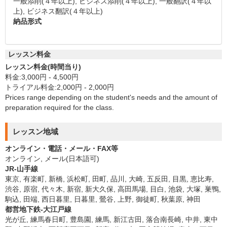
一般添削(４年以上), ビジネス添削(４年以上), 一般翻訳(４年以
上), ビジネス翻訳(４年以上)
納品形式
レッスン料金
レッスン料金(時間当り)
料金:3,000円 - 4,500円
トライアル料金:2,000円 - 2,000円
Prices range depending on the student's needs and the amount of
preparation required for the class.
レッスン地域
オンライン・電話・メール・FAX等
オンライン, メール(日本語可)
JR-山手線
東京, 有楽町, 新橋, 浜松町, 田町, 品川, 大崎, 五反田, 目黒, 恵比寿,
渋谷, 原宿, 代々木, 新宿, 新大久保, 高田馬場, 目白, 池袋, 大塚, 巣鴨,
駒込, 田端, 西日暮里, 日暮里, 鶯谷, 上野, 御徒町, 秋葉原, 神田
都営地下鉄-大江戸線
光が丘, 練馬春日町, 豊島園, 練馬, 新江古田, 落合南長崎, 中井, 東中