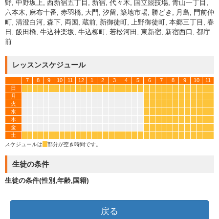
野, 中野坂上, 西新宿五丁目, 新宿, 代々木, 国立競技場, 青山一丁目,
六本木, 麻布十番, 赤羽橋, 大門, 汐留, 築地市場, 勝どき, 月島, 門前仲
町, 清澄白河, 森下, 両国, 蔵前, 新御徒町, 上野御徒町, 本郷三丁目, 春
日, 飯田橋, 牛込神楽坂, 牛込柳町, 若松河田, 東新宿, 新宿西口, 都庁
前
レッスンスケジュール
7
8
9
10
11
12
1
2
3
4
5
6
7
8
9
10
11
日
*
*
*
*
*
*
*
*
*
*
*
*
*
*
*
*
*
*
*
*
*
*
*
*
*
*
*
*
*
*
*
*
*
*
月
*
*
*
*
*
*
*
*
*
*
*
*
火
*
*
*
*
*
*
*
*
*
*
*
*
水
*
*
*
*
*
*
*
*
*
*
*
*
木
*
*
*
*
*
*
*
*
*
*
*
*
金
*
*
*
*
*
*
*
*
*
*
*
*
土
*
*
*
*
*
*
*
*
*
*
*
*
*
*
*
*
*
*
*
*
*
*
*
*
*
*
*
*
*
*
*
*
*
*
スケジュールは
*
部分が空き時間です。
生徒の条件
生徒の条件(性別,年齢,国籍)
戻る