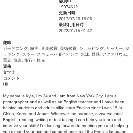
会員ID
19974612
更新日時
2017/07/26 15:06
最終利用日時
2022/01/15 01:42
趣味
ガーデニング, 映画, 音楽鑑賞, 美術鑑賞, ショッピング, サッカー, ジ
ョギング, スキー, スキューバダイビング, 水泳, 野球, アクアリウム,
写真, 読書, 旅行・観光
資格
文学士
コメント
Hi!
My name is Kyle, I'm 24 and I am from New York City. I am a
photographer and as well as an English teacher and I have been
helping students and adults alike learn English since i was 15 in
China, Korea and Japan. Whatever the purpose, conversational
English, reading, writing or test taking, I can help you learn and
improve your skills! I'm looking forward to meeting you and helping
you expand your use and comprehension of the English language.