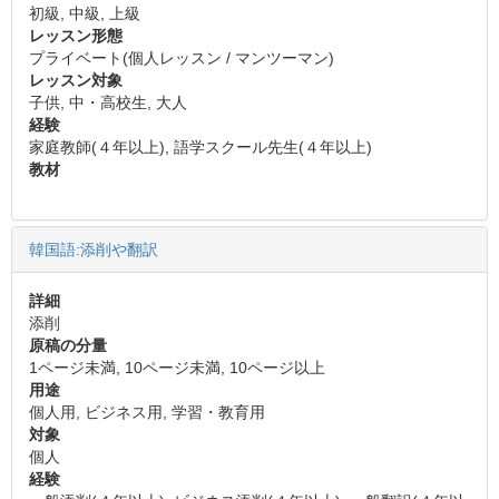
初級, 中級, 上級
レッスン形態
プライベート(個人レッスン / マンツーマン)
レッスン対象
子供, 中・高校生, 大人
経験
家庭教師(４年以上), 語学スクール先生(４年以上)
教材
韓国語:添削や翻訳
詳細
添削
原稿の分量
1ページ未満, 10ページ未満, 10ページ以上
用途
個人用, ビジネス用, 学習・教育用
対象
個人
経験