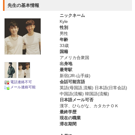
先生の基本情報
ニックネーム
Kyle
性別
男性
年齢
33歳
国籍
アメリカ合衆国
出身地
最寄駅
新宿(JR-山手線)
会話可能言語
電話連絡不可
メール連絡可能
英語(母国語,流暢) 日本語(日常会話)
中国語(流暢) 韓国語(流暢)
日本語メール可否
漢字、ひらがな、カタカナＯＫ
最終学歴
現在の職業
滞在期間