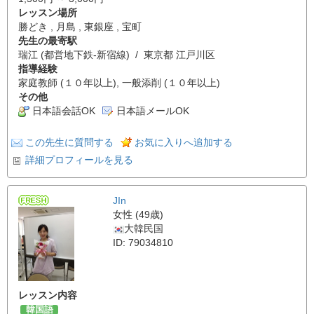
レッスン場所
勝どき , 月島 , 東銀座 , 宝町
先生の最寄駅
瑞江 (都営地下鉄-新宿線) / 東京都 江戸川区
指導経験
家庭教師 (１０年以上), 一般添削 (１０年以上)
その他
日本語会話OK
日本語メールOK
この先生に質問する
お気に入りへ追加する
詳細プロフィールを見る
JIn
女性 (49歳)
大韓民国
ID: 79034810
レッスン内容
韓国語