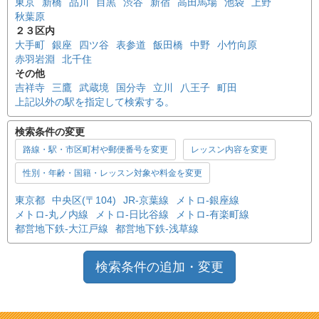
東京
新橋
品川
目黒
渋谷
新宿
高田馬場
池袋
上野
秋葉原
２３区内
大手町
銀座
四ツ谷
表参道
飯田橋
中野
小竹向原
赤羽岩淵
北千住
その他
吉祥寺
三鷹
武蔵境
国分寺
立川
八王子
町田
上記以外の駅を指定して検索する。
検索条件の変更
路線・駅・市区町村や郵便番号を変更
レッスン内容を変更
性別・年齢・国籍・レッスン対象や料金を変更
東京都
中央区(〒104)
JR-京葉線
メトロ-銀座線
メトロ-丸ノ内線
メトロ-日比谷線
メトロ-有楽町線
都営地下鉄-大江戸線
都営地下鉄-浅草線
検索条件の追加・変更