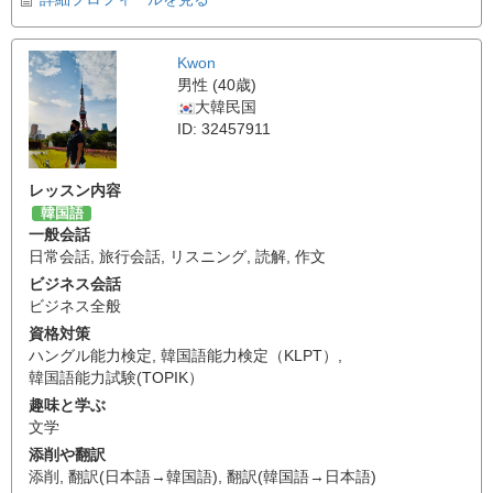
Kwon
男性 (40歳)
大韓民国
ID: 32457911
レッスン内容
韓国語
一般会話
日常会話
,
旅行会話
,
リスニング
,
読解
,
作文
ビジネス会話
ビジネス全般
資格対策
ハングル能力検定
,
韓国語能力検定（KLPT）
,
韓国語能力試験(TOPIK）
趣味と学ぶ
文学
添削や翻訳
添削
,
翻訳(日本語→韓国語)
,
翻訳(韓国語→日本語)