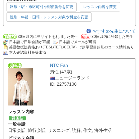
路線・駅・市区町村や郵便番号を変更
レッスン内容を変更
性別・年齢・国籍・レッスン対象や料金を変更
おすすめ先生について
30日以内に当サイトを利用した先生
30日以内に登録した先生
日本語で日常会話が可能
日本語でメールが可能
英語教授法資格あり(TESL/TEFL/CELTA)
学習目的別のコース情報あり
本人確認資料を提出済
NTC Fan
男性 (47歳)
ニュージーランド
ID: 22757100
レッスン内容
韓国語
一般会話
日常会話
,
旅行会話
,
リスニング
,
読解
,
作文
,
海外生活
ビジネス会話