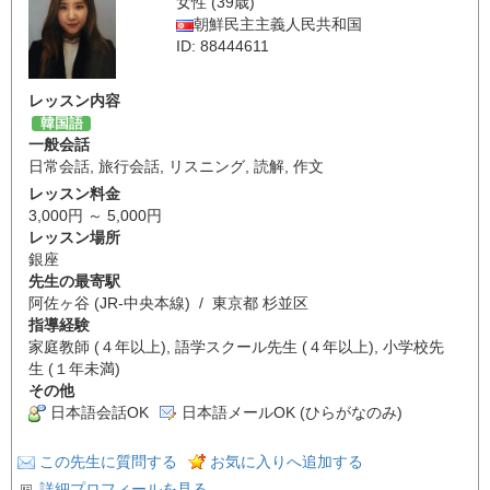
女性 (39歳)
朝鮮民主主義人民共和国
ID: 88444611
レッスン内容
韓国語
一般会話
日常会話
,
旅行会話
,
リスニング
,
読解
,
作文
レッスン料金
3,000円 ～ 5,000円
レッスン場所
銀座
先生の最寄駅
阿佐ヶ谷 (JR-中央本線) / 東京都 杉並区
指導経験
家庭教師 (４年以上), 語学スクール先生 (４年以上), 小学校先
生 (１年未満)
その他
日本語会話OK
日本語メールOK (ひらがなのみ)
この先生に質問する
お気に入りへ追加する
詳細プロフィールを見る