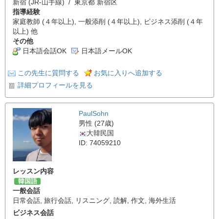
新宿 (JR-山手線) / 東京都 新宿区
指導経験
家庭教師 (４年以上), 一般添削 (４年以上), ビジネス添削 (４年
以上) 他
その他
日本語会話OK
日本語メールOK
この先生に質問する
お気に入りへ追加する
詳細プロフィールを見る
PaulSohn
男性 (27歳)
大韓民国
ID: 74059210
レッスン内容
韓国語
一般会話
日常会話
,
旅行会話
,
リスニング
,
読解
,
作文
,
海外生活
ビジネス会話