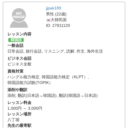
jjpak189
男性 (22歳)
大韓民国
ID: 27811120
レッスン内容
韓国語
一般会話
日常会話
,
旅行会話
,
リスニング
,
読解
,
作文
,
海外生活
ビジネス会話
ビジネス全般
資格対策
ハングル能力検定
,
韓国語能力検定（KLPT）
,
韓国語能力試験(TOPIK）
添削や翻訳
添削
,
翻訳(日本語→韓国語)
,
翻訳(韓国語→日本語)
レッスン料金
1,000円 ～ 3,000円
レッスン場所
八丁堀
先生の最寄駅