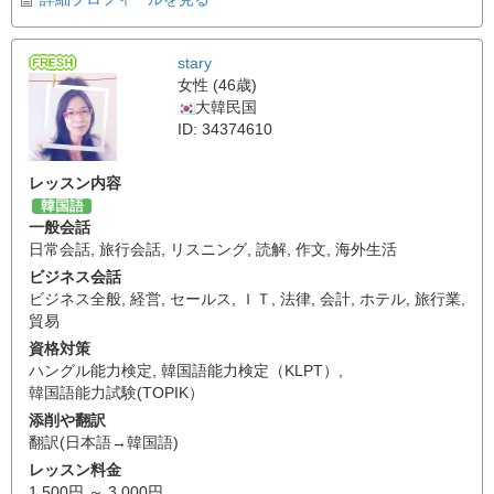
stary
女性 (46歳)
大韓民国
ID: 34374610
レッスン内容
韓国語
一般会話
日常会話
,
旅行会話
,
リスニング
,
読解
,
作文
,
海外生活
ビジネス会話
ビジネス全般
,
経営
,
セールス
,
ＩＴ
,
法律
,
会計
,
ホテル
,
旅行業
,
貿易
資格対策
ハングル能力検定
,
韓国語能力検定（KLPT）
,
韓国語能力試験(TOPIK）
添削や翻訳
翻訳(日本語→韓国語)
レッスン料金
1,500円 ～ 3,000円