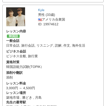
Kyle
男性 (33歳)
アメリカ合衆国
ID: 19974612
レッスン内容
韓国語
一般会話
日常会話
,
旅行会話
,
リスニング
,
読解
,
作文
,
海外生活
ビジネス会話
ビジネス全般
,
旅行業
資格対策
韓国語能力試験(TOPIK）
添削や翻訳
添削
レッスン料金
3,000円 ～ 4,500円
レッスン場所
築地市場 , 勝どき , 月島
先生の最寄駅