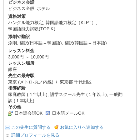
ビジネス会話
ビジネス全般
,
ホテル
資格対策
ハングル能力検定
,
韓国語能力検定（KLPT）
,
韓国語能力試験(TOPIK）
添削や翻訳
添削
,
翻訳(日本語→韓国語)
,
翻訳(韓国語→日本語)
レッスン料金
3,000円 ～ 10,000円
レッスン場所
銀座
先生の最寄駅
東京 (メトロ-丸ノ内線) / 東京都 千代田区
指導経験
家庭教師 (４年以上), 語学スクール先生 (１年以上), 一般翻
訳 (１年以上)
その他
日本語会話OK
日本語メールOK
この先生に質問する
お気に入りへ追加する
詳細プロフィールを見る