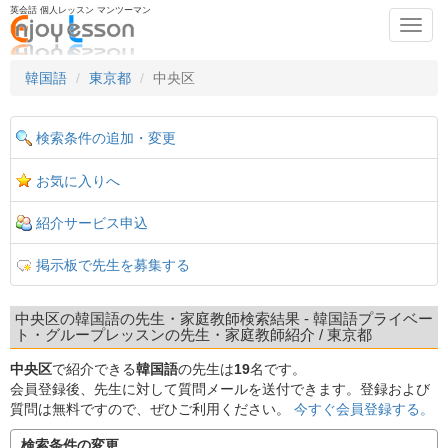
英会話 個人レッスン マンツーマン
Toggl
navig
韓国語
東京都
中央区
検索条件の追加・変更
お気に入りへ
紹介サービス申込
掲示板で先生を募集する
中央区の韓国語の先生・家庭教師検索結果 - 韓国語プライベー
ト・グループレッスンの先生・家庭教師紹介 / 東京都
中央区
で紹介できる
韓国語
の先生は
19
名です。
会員登録後、先生に対して質問メールを送付できます。登録および
質問は無料ですので、ぜひご利用ください。
今すぐ会員登録する。
検索条件の変更