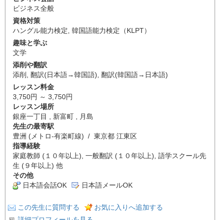
ビジネス全般
資格対策
ハングル能力検定
,
韓国語能力検定（KLPT）
趣味と学ぶ
文学
添削や翻訳
添削
,
翻訳(日本語→韓国語)
,
翻訳(韓国語→日本語)
レッスン料金
3,750円 ～ 3,750円
レッスン場所
銀座一丁目 , 新富町 , 月島
先生の最寄駅
豊洲 (メトロ-有楽町線) / 東京都 江東区
指導経験
家庭教師 (１０年以上), 一般翻訳 (１０年以上), 語学スクール先
生 (９年以上) 他
その他
日本語会話OK
日本語メールOK
この先生に質問する
お気に入りへ追加する
詳細プロフィールを見る