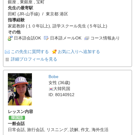
銀座 , 東銀座 , 宝町
先生の最寄駅
田町 (JR-山手線) / 東京都 港区
指導経験
家庭教師 (１０年以上), 語学スクール先生 (５年以上)
その他
日本語会話OK
日本語メールOK
コース情報あり
この先生に質問する
お気に入りへ追加する
詳細プロフィールを見る
Bobe
女性 (36歳)
大韓民国
ID: 80140912
レッスン内容
韓国語
一般会話
日常会話
,
旅行会話
,
リスニング
,
読解
,
作文
,
海外生活