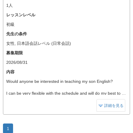
1人
レッスンレベル
初級
先生の条件
女性, 日本語会話レベル (日常会話)
募集期限
2026/08/31
内容
Would anyone be interested in teaching my son English?
I can be very flexible with the schedule and will do my best to work around the teacher's availability. We’re also flexible about the location—it can be at a café, our home, a food court, or anywhere that’s convenient.
We’re hoping to find someone who can teach him over a long period of time. Thank you!
詳細を見る
1