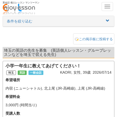
英会話 個人レッスン マンツーマン
Toggl
navig
条件を絞り込む
この掲示板に投稿する
埼玉の英語の先生を募集 (英語個人レッスン・グループレッ
スンなどを埼玉で習える先生)
小学一年生に教えてあげてください！
KAORI, 女性, 39歳 2026/07/14
埼玉
英語
一般会話
希望場所
内宿 (ニューシャトル), 北上尾 (JR-高崎線), 上尾 (JR-高崎線)
希望料金
3,000円 (時間当り)
受講人数